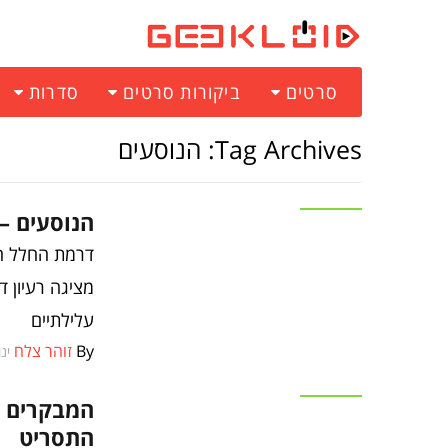
סרטים
ביקורות סרטים
סדרות
Tag Archives: הנוסעים
סרטים
הנוסעים –
דרמת החלל הח
מציגה רעיון ד
עלילתיים
By
זוהר צלח
ינואר
סרטים
המבקרים נ
התסריט