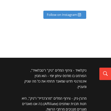
Follow on Instagram
גיקלואיד - צירוף המלים "גיק" ו"טבלואיד",
הפורמט בו מודפס עיתון יומי - הוא מגזין
אינטרנטי חדש שמאגד תחתיו את כל מה שגיק
ומעניין.
מרצ'ן-גיק - צירוף המלים "מרצ'נדייז" ו"גיק", היא
חנות תכנית שותפים (Affiliate) בה אנו מאגדים
מוצרים מגניבים מרחבי הרשת.