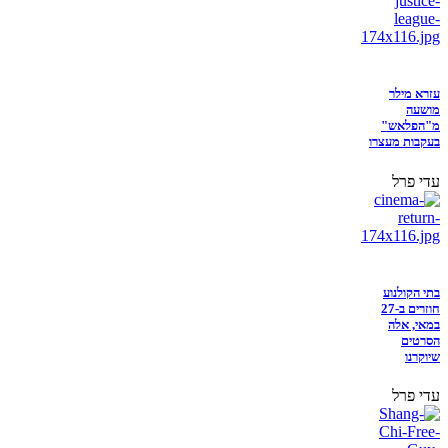
עזרא מילר
מושעה
מ"הפלאש"
בעקבות מעצרו
עדי פרל
בתי הקולנוע
חוזרים ב-27
במאי, אלה
הסרטים
שיוקרנו
עדי פרל