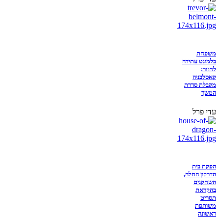
משפחת
בלמונט עתידה
לחזור:
קאסלבניה
מקבלת סדרת
המשך
עדי פרל
הפקת בית
הדרקון החלה,
השחקנים
בהקראת
תסריט
משותפת
ראשונה