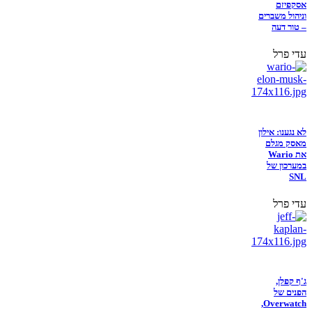
אסקפיזם
וניהול משברים
– טור דעה
עדי פרל
לא נגענו: אילון
מאסק מגלם
את Wario
במערכון של
SNL
עדי פרל
ג'ף קפלן,
הפנים של
Overwatch,