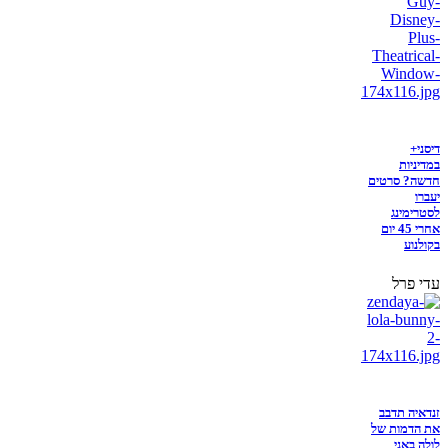
דיסני+
במדיניות
חדשה? סרטים
יעברו
לסטרימינג
אחרי 45 יום
בקולנוע
עדי פרל
זנדאיה תדבב
את הדמות של
לולה באני