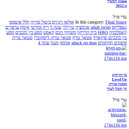
Titan תמשיך
ב-2022
עדי פרל
Final Space
In this category:
אולאן רוג'רס
ביטול סדרה
חלל אינסופי
נטפליקס
adult swim
אנימציה
טריילר
עונה 5
ריק ומורטי
אימה
ערפדים
קאסלבניה
HBO
בית הדרקון
משחקי הכס
קאסט
מסע בין כוכבים
מסע
בין כוכבים: פיקארד
סטאר טרק
סטאר טרק: דיסקוברי
סטאר טרק:
סיפונים תחתונים
attack on titan
אנימה
מנגה
עונה 4
בר הגיימינג
Level Up
בסכנת סגירה,
כך תוכלו לעזור
עדי פרל