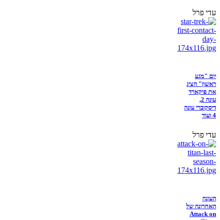
עדי פרל
יום "מגע
ראשון" הציג
את פיקארד
עונה 2,
דיסקוברי עונה
4 ועוד
עדי פרל
העונה
האחרונה של
Attack on