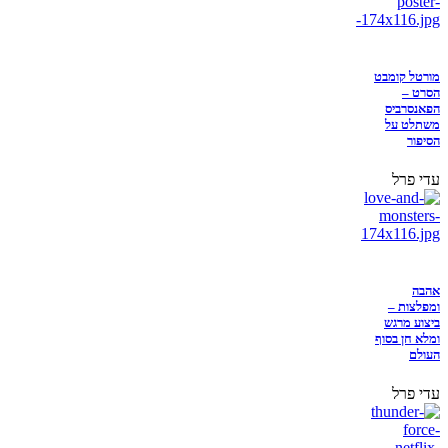
מורטל קומבט
הסרט –
הפאנסרביס
משתלט על
הסיפור
עדי פרל
אהבה
ומפלצות –
ביצוע מרגש
ומלא חן בסוף
העולם
עדי פרל