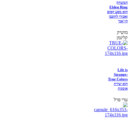
המשחק
Elden Ring
הוא מסע קסום
ואכזרי לחובבי
הז'אנר
מושיק
קלינמן
Life is
Strange:
True Colors
הוא יצירת
אומנות
עדי פרל