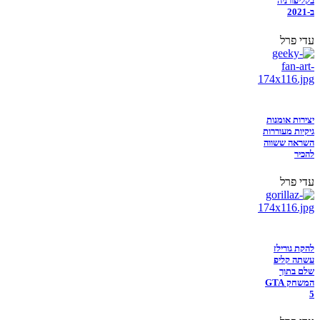
בקליפורניה
ב-2021
עדי פרל
יצירות אומנות
גיקיות מעוררות
השראה ששווה
להכיר
עדי פרל
להקת גורילז
עשתה קליפ
שלם בתוך
המשחק GTA
5