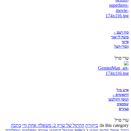
כוח רעם –
בושה לז'אנר
סרטי
גיבורי-העל
עדי פרל
איש מזל
התאומים –
הניסוי הקולנועי
שמכאיב
בעיניים
עדי פרל
In this category:
ביקורת
החתול של שרק 2: משאלה אחת ודי
כתבה
שרק
אימה
מקום שקט 2
HBO
מורטל קומבט
אהבה ומפלצות
נטפליקס