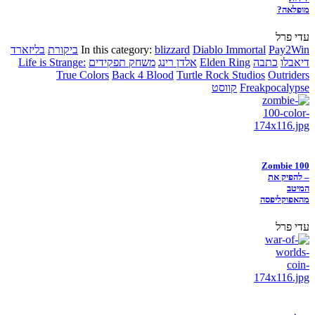
מופלאה?
עדי פרל
Pay2Win
Diablo Immortal
blizzard
In this category:
ביקורת
בליזארד
דיאבלו
כתבה
Elden Ring
אלדן רינג
משחק תפקידים
Life is Strange:
True Colors
Back 4 Blood
Turtle Rock Studios
Outriders
Freakpocalypse
קווסט
Zombie 100
– להפיק את
המיטב
מהאפוקליפסה
עדי פרל