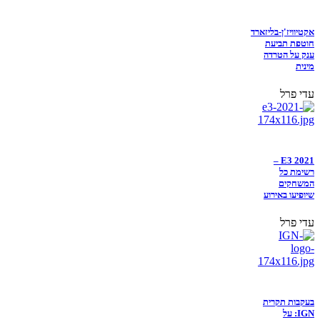
אקטיוויז'ן-בליזארד
חוטפת תביעת
ענק על הטרדה
מינית
עדי פרל
E3 2021 –
רשימת כל
המשחקים
שיופיעו באירוע
עדי פרל
בעקבות תקרית
IGN: על