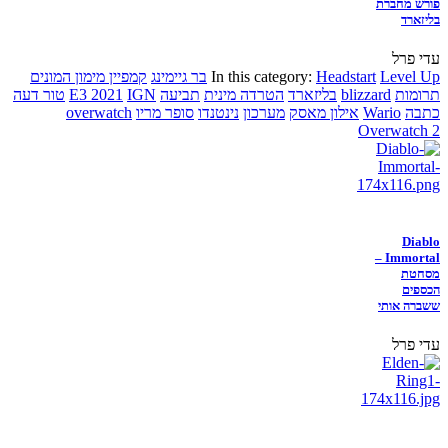
פורש מחברת
בליזארד
עדי פרל
Level Up
Headstart
In this category:
בר גיימינג
קמפיין מימון המונים
תרומות
blizzard
בליזארד
הטרדה מינית
תביעה
IGN
E3 2021
טור דעה
כתבה
Wario
אילון מאסק
מערכון
נינטנדו
סופר מריו
overwatch
Overwatch 2
Diablo
Immortal –
מסחטת
הכספים
ששברה אותי
עדי פרל