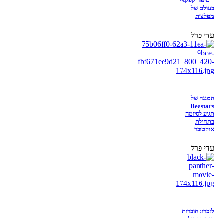
– סיפור קפקאי
בעולם של
מפלצות
עדי פרל
המנגה של
Beastars
תגיע לסיומה
בתחילת
אוקטובר
עדי פרל
לזכרו: חוברות