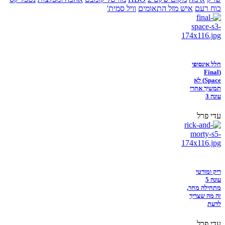
כוח רעם
איש מזל התאומים
וויל סמית'
חלל אינסופי
(Final
Space) לא
תמשיך אחרי
עונה 3
עדי פרל
ריק ומורטי
עונה 5
מתחילה מחר,
זה מה שצריך
לדעת
עדי פרל