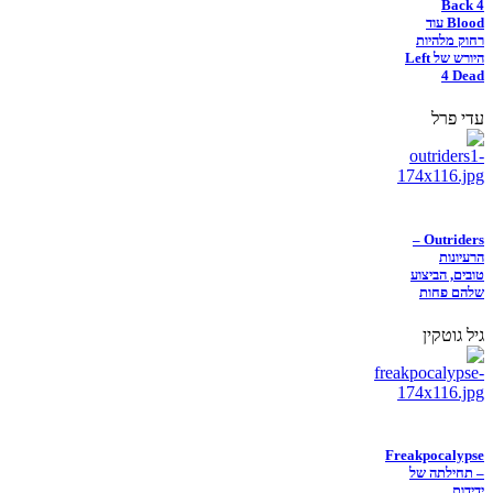
Back 4
Blood עוד
רחוק מלהיות
היורש של Left
4 Dead
עדי פרל
Outriders –
הרעיונות
טובים, הביצוע
שלהם פחות
גיל גוטקין
Freakpocalypse
– תחילתה של
ידידות