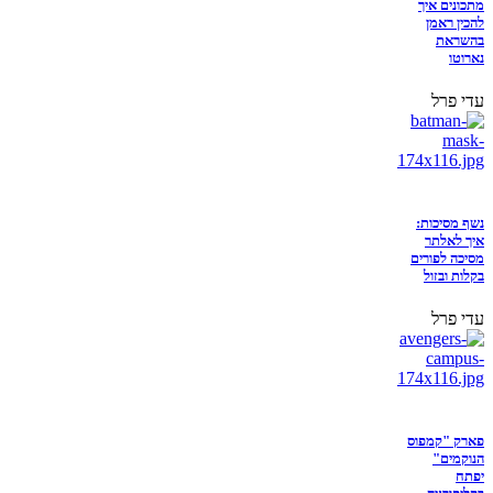
מתכונים איך
להכין ראמן
בהשראת
נארוטו
עדי פרל
נשף מסיכות:
איך לאלתר
מסיכה לפורים
בקלות ובזול
עדי פרל
פארק "קמפוס
הנוקמים"
יפתח