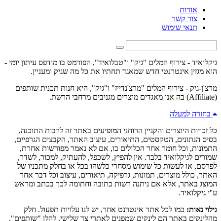
אודות
צור קשר
תנאי שימוש
גיקלואיד - צירוף המלים "גיק" ו"טבלואיד", הפורמט בו מודפס עיתון יומי -
הוא מגזין אינטרנטי חדש שמאגד תחתיו את כל מה שגיק ומעניין.
מרצ'ן-גיק - צירוף המלים "מרצ'נדייז" ו"גיק", היא חנות תכנית שותפים
(Affiliate) בה אנו מאגדים מוצרים מגניבים מרחבי הרשת.
בחזרה למעלה
כל זכויות היוצרים והקניין הרוחני המופיעים באתר זה לרבות התוכנה,
בסיס הנתונים, הטקסטים, התיאורים, עיצוב האתר, הקבצים הגרפיים,
התמונות, וכל חומר אחר הכלולים בו, אם לא נאמר מפורשות אחרת,
שמורים לגיקלואיד בלבד. אין להפיץ, לשכפל, להעתיק, למכור, לשדר,
לפרסם, או לעשות כל שימוש מסחרי כלשהו בכל או בחלק מתכניו של
האתר, כולל מוצרים, תמונות, גרפיקה, תיאורים, עיצוב וכל דבר אחר
המוצג באתר, אלא אם ניתנה רשות כתובה וחתומה לכך בכתב ומראש
ע''י גיקלואיד.
גילוי נאות:
כמו לכל אתר אינטרנט אחר, יש לנו עלויות תפעול. חלק
מהלינקים באתר הם לינקים שמפנים לאתרי צד שלישי, להלן "שותפים".