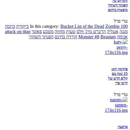
קומיקס של
הפנתר השחור
מופצות בחינם
עדי פרל
Zombie 100
Bucket List of the Dead
In this category:
ביקורת
כתבה
מנגה
אנגליה
הרברט גורג' וולס
טעות
מחווה
מטבע
פאונד
attack on titan
אנימה
Beastars
Monster #8
הורדה בחינם
הפנתר השחור
פוקימון חוגג
25 שנה עם
קליפ חדש של
קייטי פרי
עדי פרל
ארבעה