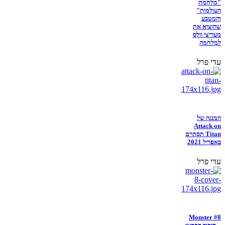
"מלחמת
העולמות"
והמטבע
שהוציא את
מעריצי וולס
למלחמה
עדי פרל
המנגה של
Attack on
Titan תסתיים
באפריל 2021
עדי פרל
Monster #8