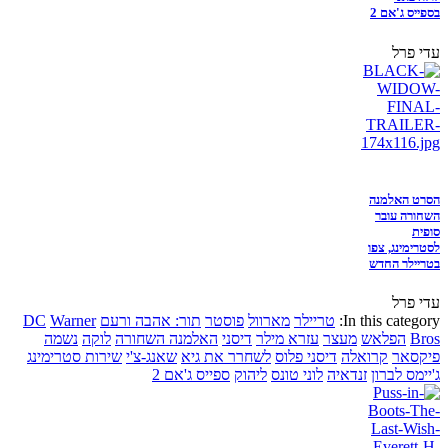
בספייס ג'אם 2
עדי פרל
הסרט האלמנה
השחורה עובר
סופית
לסטרימינג, צפו
בטריילר החדש
עדי פרל
In this category:
טריילר
מארוול
פוסטר
תור: אהבה ורעם
Warner
DC
Bros
הפלאש
מעצר
עזרא מילר
דיסני
האלמנה השחורה
לוקה
נשמה
פיקסאר
קרואלה
דיסני פלוס
לשחרר את גיא
שאנג-צ'י
שירות סטרימינג
ג'יימס לברון
זנדאיה
לוני טונס
ליהוק
ספייס ג'אם 2