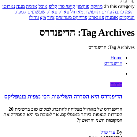
עדי פרל
In this category:
מוזיקה
פוקימון
קייטי פרי
קליפ
אוכל
אנימה
מנגה
נארוטו
ראמן
כתבה
פורים
תחפושת
מארוול
פארק
פארק שעשועים
קמפוס
הנוקמים
אומנות
פאנארט
פרוייקט מעריצים
ציור
gta
גורילז
Tag Archives: הדיפנדרס
Tag Archives: הדיפנדרס
Home
הדיפנדרס
סדרות
הדיפנדרס היא הסדרה השלישית הכי נצפית בנטפליקס
הדיפנדרס של מארוול מצליחה להתברג למקום טוב ברשימת 20
הסדרות הנצפות ביותר בנטפליקס. אך לטובת מי היא הפסידה את
המקומות השני והראשון?
By
עדי פרל