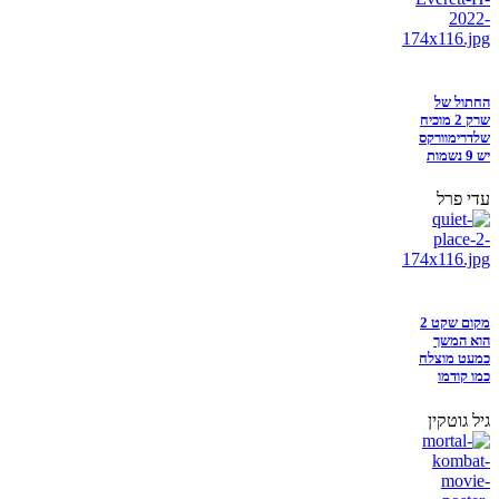
החתול של
שרק 2 מוכיח
שלדרימוורקס
יש 9 נשמות
עדי פרל
מקום שקט 2
הוא המשך
כמעט מוצלח
כמו קודמו
גיל גוטקין