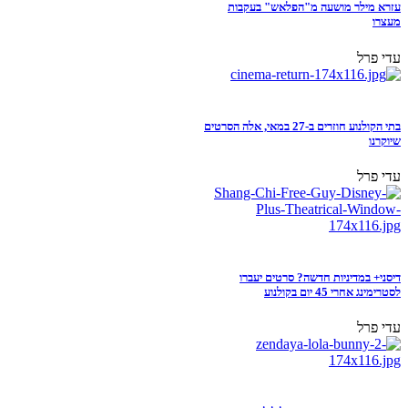
עזרא מילר מושעה מ"הפלאש" בעקבות
מעצרו
עדי פרל
בתי הקולנוע חוזרים ב-27 במאי, אלה הסרטים
שיוקרנו
עדי פרל
דיסני+ במדיניות חדשה? סרטים יעברו
לסטרימינג אחרי 45 יום בקולנוע
עדי פרל