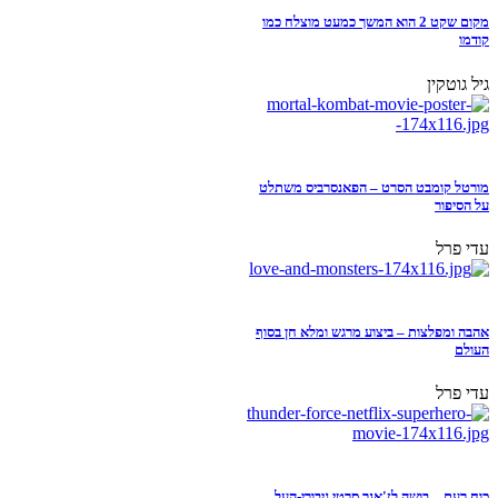
מקום שקט 2 הוא המשך כמעט מוצלח כמו
קודמו
גיל גוטקין
מורטל קומבט הסרט – הפאנסרביס משתלט
על הסיפור
עדי פרל
אהבה ומפלצות – ביצוע מרגש ומלא חן בסוף
העולם
עדי פרל
כוח רעם – בושה לז'אנר סרטי גיבורי-העל