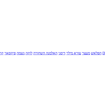
הפלאש
מעצר
עזרא מילר
דיסני
האלמנה השחורה
לוקה
נשמה
פיקסאר
קר