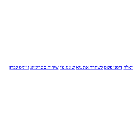
ואלה
דיסני פלוס
לשחרר את גיא
שאנג-צ'י
שירות סטרימינג
ג'יימס לברון