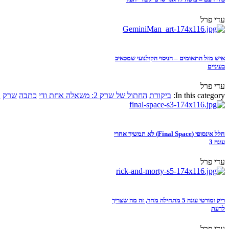
עדי פרל
איש מזל התאומים – הניסוי הקולנועי שמכאיב
בעיניים
עדי פרל
In this category:
ביקורת
החתול של שרק 2: משאלה אחת ודי
כתבה
שרק
א
חלל אינסופי (Final Space) לא תמשיך אחרי
עונה 3
עדי פרל
ריק ומורטי עונה 5 מתחילה מחר, זה מה שצריך
לדעת
עדי פרל