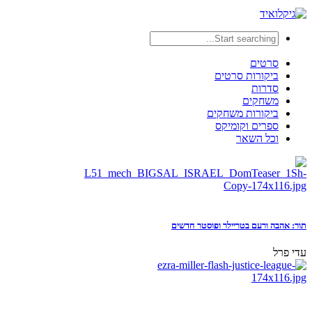
סרטים
ביקורות סרטים
סדרות
משחקים
ביקורות משחקים
ספרים וקומיקס
וכל השאר
תור: אהבה ורעם בטריילר ופוסטר חדשים
עדי פרל