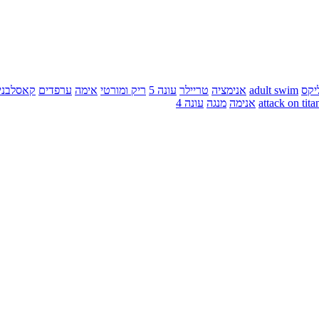
יקס
adult swim
אנימציה
טריילר
עונה 5
ריק ומורטי
אימה
ערפדים
קאסלבני
attack on tita
אנימה
מנגה
עונה 4