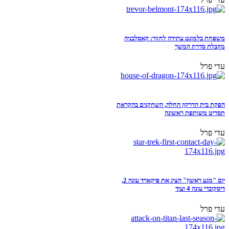
משפחת בלמונט עתידה לחזור: קאסלבניה
מקבלת סדרת המשך
עדי פרל
הפקת בית הדרקון החלה, השחקנים בהקראת
תסריט משותפת ראשונה
עדי פרל
יום "מגע ראשון" הציג את פיקארד עונה 2,
דיסקוברי עונה 4 ועוד
עדי פרל