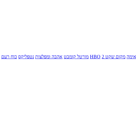
ימה
מקום שקט 2
HBO
מורטל קומבט
אהבה ומפלצות
נטפליקס
כוח רעם