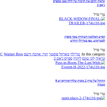
זנדאיה תדבב את הדמות של לולה באני בספייס
ג'אם 2
עדי פרל
הסרט האלמנה השחורה עובר סופית
לסטרימינג, צפו בטריילר החדש
עדי פרל
In this category:
טריילר
מארוול
פוסטר
תור: אהבה ורעם
Warner Bros
DC
זנדאיה
לוני טונס
ליהוק
ספייס ג'אם 2
החתול של שרק 2 מוכיח שלדרימוורקס יש 9
נשמות
עדי פרל