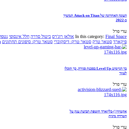
העונה האחרונה של Attack on Titan תמשיך
ב-2022
עדי פרל
Final Space
In this category:
אולאן רוג'רס
ביטול סדרה
חלל אינסופי
נטפל
פיקארד
סטאר טרק
סטאר טרק: דיסקוברי
סטאר טרק: סיפונים תחתונים
n
בר הגיימינג Level Up בסכנת סגירה, כך תוכלו
לעזור
עדי פרל
אקטיוויז'ן-בליזארד חוטפת תביעת ענק על
הטרדה מינית
עדי פרל