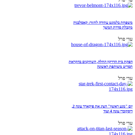
משפחת בלמונט עתידה לחזור: קאסלבניה
מקבלת סדרת המשך
עדי פרל
הפקת בית הדרקון החלה, השחקנים בהקראת
תסריט משותפת ראשונה
עדי פרל
יום "מגע ראשון" הציג את פיקארד עונה 2,
דיסקוברי עונה 4 ועוד
עדי פרל