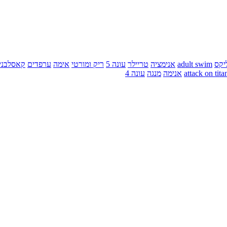
יקס
adult swim
אנימציה
טריילר
עונה 5
ריק ומורטי
אימה
ערפדים
קאסלבני
attack on tita
אנימה
מנגה
עונה 4