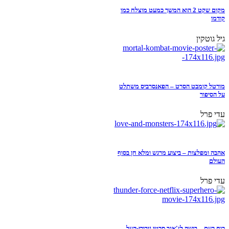
מקום שקט 2 הוא המשך כמעט מוצלח כמו
קודמו
גיל גוטקין
מורטל קומבט הסרט – הפאנסרביס משתלט
על הסיפור
עדי פרל
אהבה ומפלצות – ביצוע מרגש ומלא חן בסוף
העולם
עדי פרל
כוח רעם – בושה לז'אנר סרטי גיבורי-העל