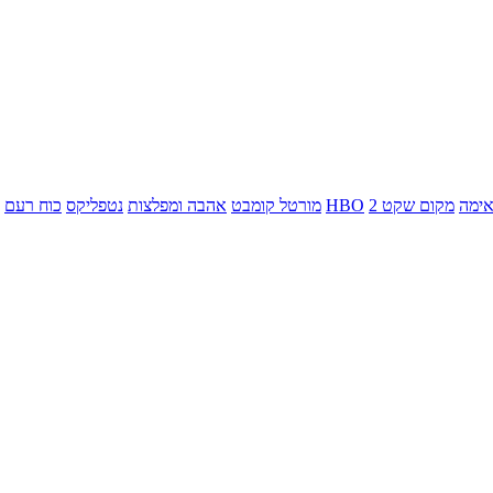
ימה
מקום שקט 2
HBO
מורטל קומבט
אהבה ומפלצות
נטפליקס
כוח רעם