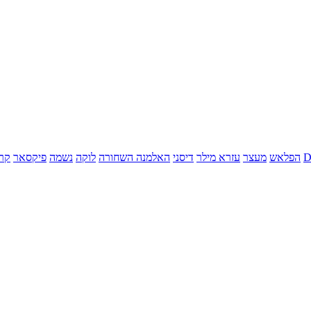
הפלאש
מעצר
עזרא מילר
דיסני
האלמנה השחורה
לוקה
נשמה
פיקסאר
קר