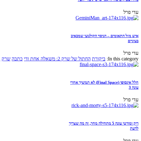
עדי פרל
איש מזל התאומים – הניסוי הקולנועי שמכאיב
בעיניים
עדי פרל
In this category:
ביקורת
החתול של שרק 2: משאלה אחת ודי
כתבה
שרק
א
חלל אינסופי (Final Space) לא תמשיך אחרי
עונה 3
עדי פרל
ריק ומורטי עונה 5 מתחילה מחר, זה מה שצריך
לדעת
עדי פרל