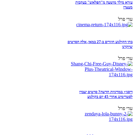
עזרא מילר מושעה מ"הפלאש" בעקבות
מעצרו
עדי פרל
בתי הקולנוע חוזרים ב-27 במאי, אלה הסרטים
שיוקרנו
עדי פרל
דיסני+ במדיניות חדשה? סרטים יעברו
לסטרימינג אחרי 45 יום בקולנוע
עדי פרל