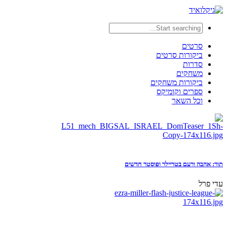
סרטים
ביקורות סרטים
סדרות
משחקים
ביקורות משחקים
ספרים וקומיקס
וכל השאר
תור: אהבה ורעם בטריילר ופוסטר חדשים
עדי פרל