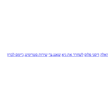
ואלה
דיסני פלוס
לשחרר את גיא
שאנג-צ'י
שירות סטרימינג
ג'יימס לברון