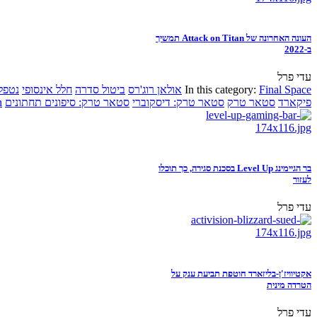
העונה האחרונה של Attack on Titan תמשיך
ב-2022
עדי פרל
Final Space
In this category:
אולאן רוג'רס
ביטול סדרה
חלל אינסופי
נטפל
פיקארד
סטאר טרק
סטאר טרק: דיסקוברי
סטאר טרק: סיפונים תחתונים
n
בר הגיימינג Level Up בסכנת סגירה, כך תוכלו
לעזור
עדי פרל
אקטיוויז'ן-בליזארד חוטפת תביעת ענק על
הטרדה מינית
עדי פרל