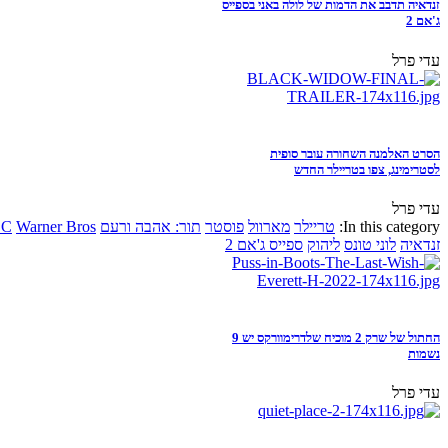
זנדאיה תדבב את הדמות של לולה באני בספייס
ג'אם 2
עדי פרל
הסרט האלמנה השחורה עובר סופית
לסטרימינג, צפו בטריילר החדש
עדי פרל
In this category:
טריילר
מארוול
פוסטר
תור: אהבה ורעם
Warner Bros
DC
זנדאיה
לוני טונס
ליהוק
ספייס ג'אם 2
החתול של שרק 2 מוכיח שלדרימוורקס יש 9
נשמות
עדי פרל