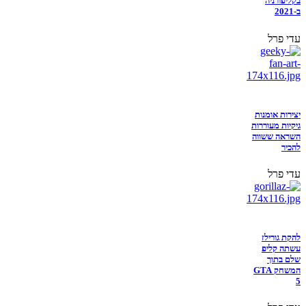
בקליפורניה
ב-2021
עדי פרל
יצירות אומנות
גיקיות מעוררות
השראה ששווה
להכיר
עדי פרל
להקת גורילז
עשתה קליפ
שלם בתוך
המשחק GTA
5