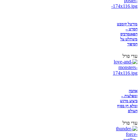
מורטל קומבט
הסרט –
הפאנסרביס
משתלט על
הסיפור
עדי פרל
אהבה
ומפלצות –
ביצוע מרגש
ומלא חן בסוף
העולם
עדי פרל