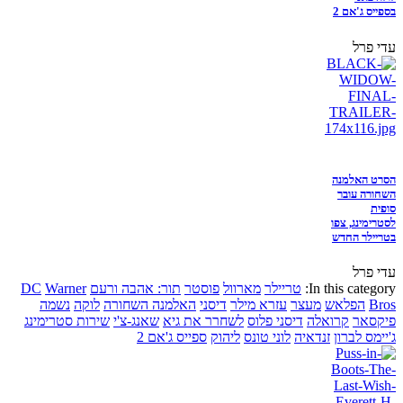
בספייס ג'אם 2
עדי פרל
הסרט האלמנה
השחורה עובר
סופית
לסטרימינג, צפו
בטריילר החדש
עדי פרל
In this category:
טריילר
מארוול
פוסטר
תור: אהבה ורעם
Warner
DC
Bros
הפלאש
מעצר
עזרא מילר
דיסני
האלמנה השחורה
לוקה
נשמה
פיקסאר
קרואלה
דיסני פלוס
לשחרר את גיא
שאנג-צ'י
שירות סטרימינג
ג'יימס לברון
זנדאיה
לוני טונס
ליהוק
ספייס ג'אם 2