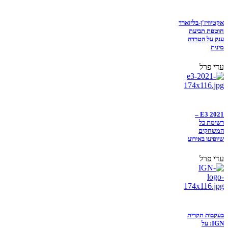
אקטיוויז'ן-בליזארד
חוטפת תביעת
ענק על הטרדה
מינית
עדי פרל
E3 2021 –
רשימת כל
המשחקים
שיופיעו באירוע
עדי פרל
בעקבות תקרית
IGN: על