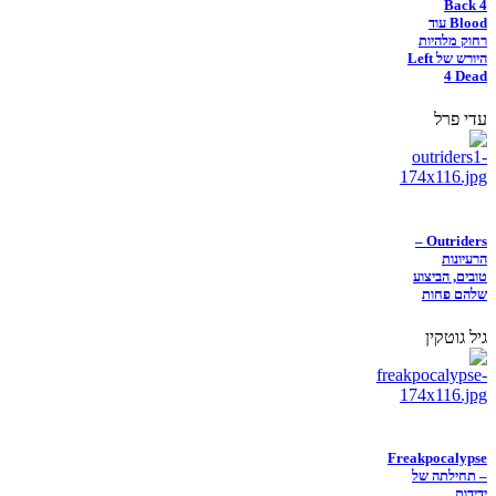
Back 4
Blood עוד
רחוק מלהיות
היורש של Left
4 Dead
עדי פרל
Outriders –
הרעיונות
טובים, הביצוע
שלהם פחות
גיל גוטקין
Freakpocalypse
– תחילתה של
ידידות