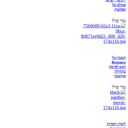
– סיפור קפקאי
בעולם של
מפלצות
עדי פרל
המנגה של
Beastars
תגיע לסיומה
בתחילת
אוקטובר
עדי פרל
לזכרו: חוברות