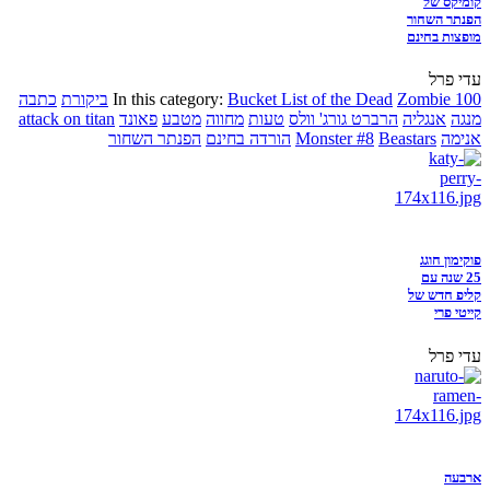
קומיקס של
הפנתר השחור
מופצות בחינם
עדי פרל
Zombie 100
Bucket List of the Dead
In this category:
ביקורת
כתבה
מנגה
אנגליה
הרברט גורג' וולס
טעות
מחווה
מטבע
פאונד
attack on titan
אנימה
Beastars
Monster #8
הורדה בחינם
הפנתר השחור
פוקימון חוגג
25 שנה עם
קליפ חדש של
קייטי פרי
עדי פרל
ארבעה