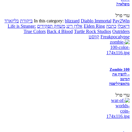
מופלאה?
עדי פרל
Pay2Win
Diablo Immortal
blizzard
In this category:
ביקורת
בליזארד
דיאבלו
כתבה
Elden Ring
אלדן רינג
משחק תפקידים
Life is Strange:
True Colors
Back 4 Blood
Turtle Rock Studios
Outriders
Freakpocalypse
קווסט
Zombie 100
– להפיק את
המיטב
מהאפוקליפסה
עדי פרל