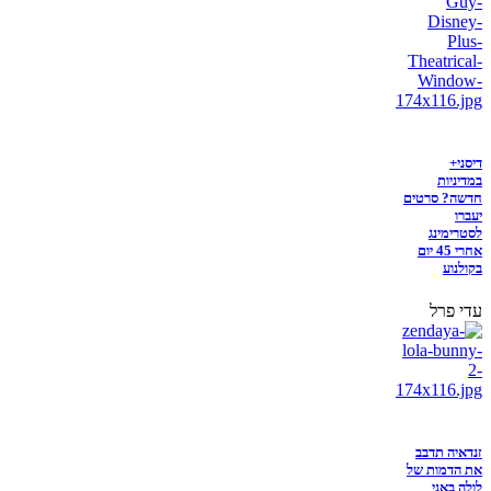
דיסני+
במדיניות
חדשה? סרטים
יעברו
לסטרימינג
אחרי 45 יום
בקולנוע
עדי פרל
זנדאיה תדבב
את הדמות של
לולה באני