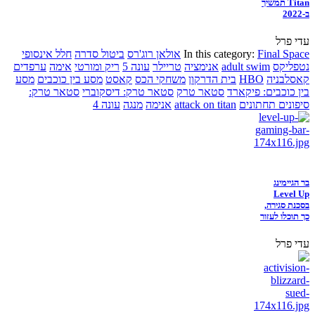
Titan תמשיך
ב-2022
עדי פרל
Final Space
In this category:
אולאן רוג'רס
ביטול סדרה
חלל אינסופי
נטפליקס
adult swim
אנימציה
טריילר
עונה 5
ריק ומורטי
אימה
ערפדים
קאסלבניה
HBO
בית הדרקון
משחקי הכס
קאסט
מסע בין כוכבים
מסע
בין כוכבים: פיקארד
סטאר טרק
סטאר טרק: דיסקוברי
סטאר טרק:
סיפונים תחתונים
attack on titan
אנימה
מנגה
עונה 4
בר הגיימינג
Level Up
בסכנת סגירה,
כך תוכלו לעזור
עדי פרל