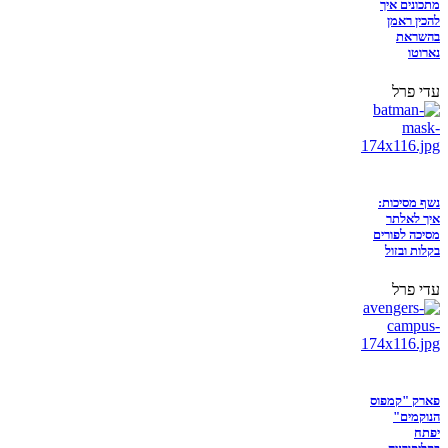
מתכונים איך
להכין ראמן
בהשראת
נארוטו
עדי פרל
נשף מסיכות:
איך לאלתר
מסיכה לפורים
בקלות ובזול
עדי פרל
פארק "קמפוס
הנוקמים"
יפתח