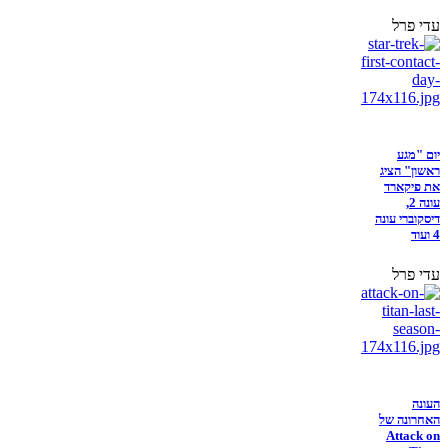
עדי פרל
יום "מגע
ראשון" הציג
את פיקארד
עונה 2,
דיסקוברי עונה
4 ועוד
עדי פרל
העונה
האחרונה של
Attack on