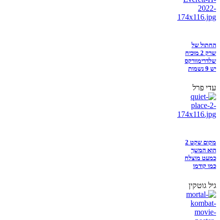
החתול של
שרק 2 מוכיח
שלדרימוורקס
יש 9 נשמות
עדי פרל
מקום שקט 2
הוא המשך
כמעט מוצלח
כמו קודמו
גיל גוטקין