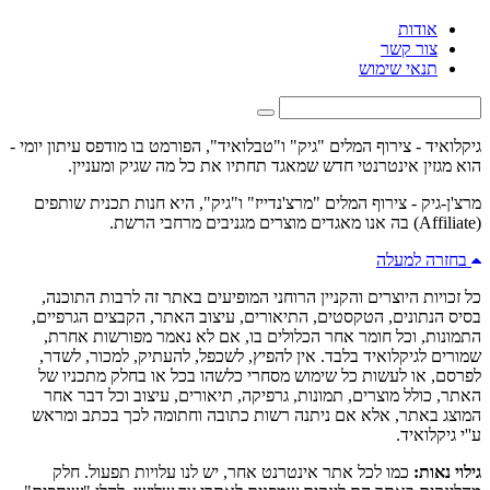
אודות
צור קשר
תנאי שימוש
גיקלואיד - צירוף המלים "גיק" ו"טבלואיד", הפורמט בו מודפס עיתון יומי -
הוא מגזין אינטרנטי חדש שמאגד תחתיו את כל מה שגיק ומעניין.
מרצ'ן-גיק - צירוף המלים "מרצ'נדייז" ו"גיק", היא חנות תכנית שותפים
(Affiliate) בה אנו מאגדים מוצרים מגניבים מרחבי הרשת.
בחזרה למעלה
כל זכויות היוצרים והקניין הרוחני המופיעים באתר זה לרבות התוכנה,
בסיס הנתונים, הטקסטים, התיאורים, עיצוב האתר, הקבצים הגרפיים,
התמונות, וכל חומר אחר הכלולים בו, אם לא נאמר מפורשות אחרת,
שמורים לגיקלואיד בלבד. אין להפיץ, לשכפל, להעתיק, למכור, לשדר,
לפרסם, או לעשות כל שימוש מסחרי כלשהו בכל או בחלק מתכניו של
האתר, כולל מוצרים, תמונות, גרפיקה, תיאורים, עיצוב וכל דבר אחר
המוצג באתר, אלא אם ניתנה רשות כתובה וחתומה לכך בכתב ומראש
ע''י גיקלואיד.
גילוי נאות:
כמו לכל אתר אינטרנט אחר, יש לנו עלויות תפעול. חלק