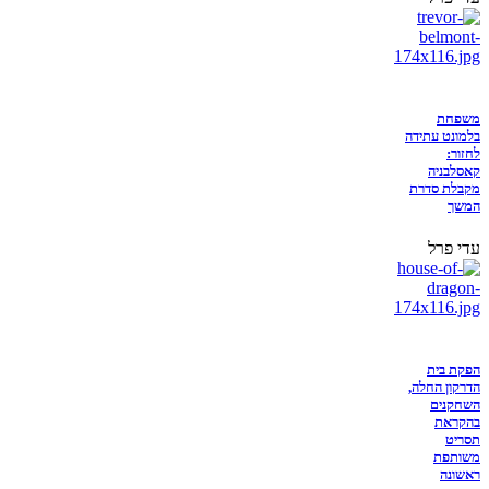
משפחת
בלמונט עתידה
לחזור:
קאסלבניה
מקבלת סדרת
המשך
עדי פרל
הפקת בית
הדרקון החלה,
השחקנים
בהקראת
תסריט
משותפת
ראשונה