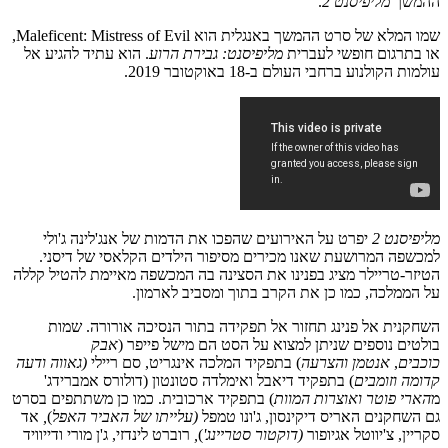
ההמשך
מליפיסנט 2
.
שמו המלא של סרט ההמשך באנגלית הוא Maleficent: Mistress of Evil,
או בתרגום חופשי לעברית
מליפיסנט: גבירת הרוע
. הוא עתיד להגיע אל
עולמות הקולנוע ברחבי העולם ב-18 באוקטובר 2019.
מליפיסנט 2
יפרט על האירועים שהפכו את הדמות של אנג'לינה ג'ולי
למכשפה המרושעת שאנו מכירים מסיפור הילדים הקלאסי של דיסני.
הטיזר-טריילר מציג בפנינו את הסצינה בה המכשפה מאיימת להטיל קללה
על הממלכה, כמו כן את הקרב בתוך ומסביב לארמון.
השחקנית אל פנינג תחזור אל תפקידה בתור הנסיכה אורורה. שמות
בולטים נוספים שניתן למצוא על הסט הם מישל פייפר (
אבק
כוכבים
,
אנטמן והצרעה
) בתפקיד המלכה אינגריט, סם ריילי
(גאווה ודעה
קדומה
וזומבים
) בתפקיד דיאבל ואימלדה סטונטון (דולורס אמברידג'
מ
הארי פוטר ואוצרות המוות
) בתפקיד ארכובית. כמו כן משתתפים בסרט
גם השחקנים האריס דיקינסון, ג'ונו טמפל
(עלייתו של האביר
האפל
)
,
אד
סקריין, צ'יווטל אגיופור
(דוקטור סטריינג'
)
,
רוברט לינדזי, ג'ן מורי ודייוויד