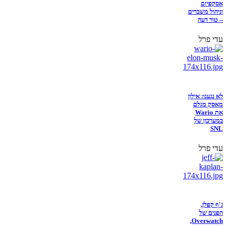
אסקפיזם
וניהול משברים
– טור דעה
עדי פרל
לא נגענו: אילון
מאסק מגלם
את Wario
במערכון של
SNL
עדי פרל
ג'ף קפלן,
הפנים של
Overwatch,