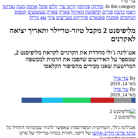
עדי פרל
In this category:
מוזיקה
פוקימון
קייטי פרי
קליפ
אוכל
אנימה
מנגה
נארוטו
ראמן
כתבה
פורים
תחפושת
מארוול
פארק
פארק שעשועים
קמפוס
הנוקמים
אומנות
פאנארט
פרוייקט מעריצים
ציור
gta
גורילז
מליפיסנט 2 מקבל טיזר-טריילר ותאריך יציאה
לאקרנים
אנג'לינה ג'ולי מחדדת את הקרניים לקראת מליפיסנט 2,
שמספר על האירועים שהפכו את הדמות למכשפה
המרושעת שאנו מכירים מהסיפור הקלאסי
By
עדי פרל
מאי 14, 2019
By
עדי פרל
מאי 14, 2019
Facebook
Twitter
WhatsApp
Pinterest
Email
מליפיסנט 2
אנג'לינה ג'ולי, השחקנית המפורסמת שאפשר להגיד שבזכותה התחיל כל
טרנד סרטי הלייב-אקשן
של דיסני, חוזרת בטיזר-טריילר של סרט