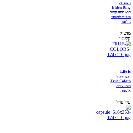
המשחק
Elden Ring
הוא מסע קסום
ואכזרי לחובבי
הז'אנר
מושיק
קלינמן
Life is
Strange:
True Colors
הוא יצירת
אומנות
עדי פרל