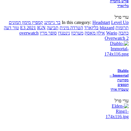
פורש מחברת
בליזארד
עדי פרל
Level Up
Headstart
In this category:
בר גיימינג
קמפיין מימון המונים
תרומות
blizzard
בליזארד
הטרדה מינית
תביעה
IGN
E3 2021
טור דעה
כתבה
Wario
אילון מאסק
מערכון
נינטנדו
סופר מריו
overwatch
Overwatch 2
Diablo
Immortal –
מסחטת
הכספים
ששברה אותי
עדי פרל