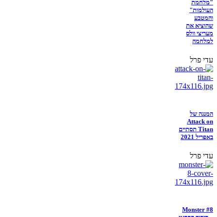
"מלחמת
העולמות"
והמטבע
שהוציא את
מעריצי וולס
למלחמה
עדי פרל
המנגה של
Attack on
Titan תסתיים
באפריל 2021
עדי פרל
Monster #8