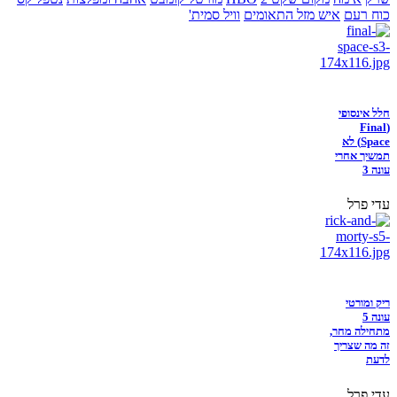
כוח רעם
איש מזל התאומים
וויל סמית'
חלל אינסופי
(Final
Space) לא
תמשיך אחרי
עונה 3
עדי פרל
ריק ומורטי
עונה 5
מתחילה מחר,
זה מה שצריך
לדעת
עדי פרל