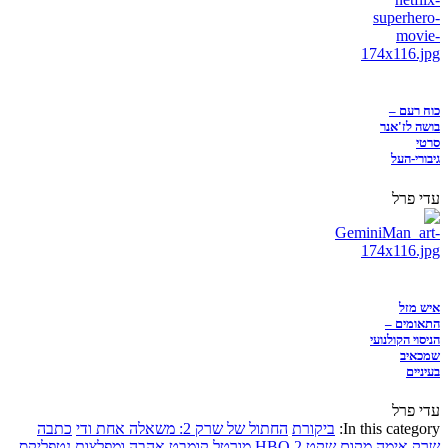
כוח רעם –
בושה לז'אנר
סרטי
גיבורי-העל
עדי פרל
איש מזל
התאומים –
הניסוי הקולנועי
שמכאיב
בעיניים
עדי פרל
In this category:
ביקורת
החתול של שרק 2: משאלה אחת ודי
כתבה
שרק
אימה
מקום שקט 2
HBO
מורטל קומבט
אהבה ומפלצות
נטפליקס