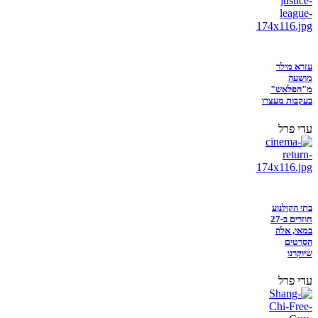
עזרא מילר
מושעה
מ"הפלאש"
בעקבות מעצרו
עדי פרל
בתי הקולנוע
חוזרים ב-27
במאי, אלה
הסרטים
שיוקרנו
עדי פרל