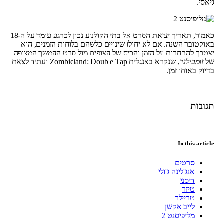
גיאסי.
כאמור, תאריך יציאת הסרט אל בתי הקולנוע נכון לכרגע עומד על ה-18
באוקטובר השנה. אם לא יחולו שינויים כלשהם בלוחות הזמנים, הוא
יצטרך להתחרות על הזמן והכיס של הצופים מול סרט ההמשך המצופה
של
זומבילנד
, שנקרא באנגלית Zombieland: Double Tap ועתיד לצאת
בדיוק באותו זמן.
תגובות
In this article
סרטים
אנג'לינה ג'ולי
דיסני
טיזר
טריילר
לייב אקשן
מליפיסנט 2