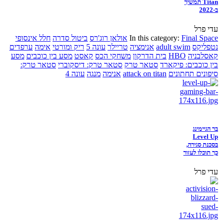
Titan תמשיך
ב-2022
עדי פרל
Final Space
In this category:
אולאן רוג'רס
ביטול סדרה
חלל אינסופי
נטפליקס
adult swim
אנימציה
טריילר
עונה 5
ריק ומורטי
אימה
ערפדים
קאסלבניה
HBO
בית הדרקון
משחקי הכס
קאסט
מסע בין כוכבים
מסע
בין כוכבים: פיקארד
סטאר טרק
סטאר טרק: דיסקוברי
סטאר טרק:
סיפונים תחתונים
attack on titan
אנימה
מנגה
עונה 4
בר הגיימינג
Level Up
בסכנת סגירה,
כך תוכלו לעזור
עדי פרל