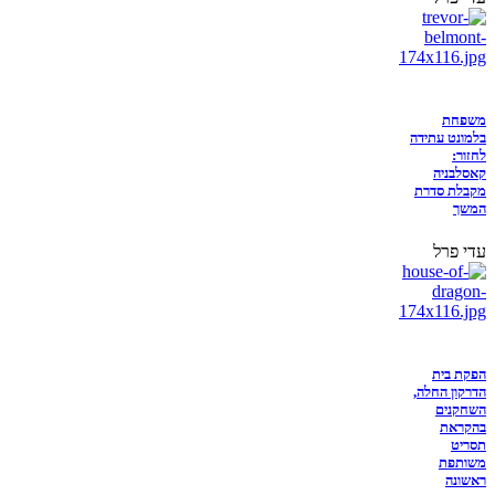
משפחת
בלמונט עתידה
לחזור:
קאסלבניה
מקבלת סדרת
המשך
עדי פרל
הפקת בית
הדרקון החלה,
השחקנים
בהקראת
תסריט
משותפת
ראשונה