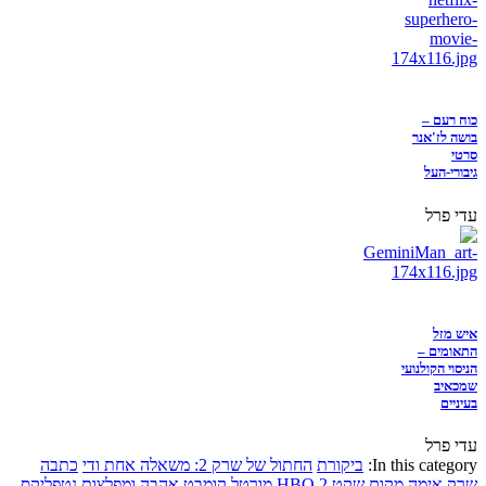
כוח רעם –
בושה לז'אנר
סרטי
גיבורי-העל
עדי פרל
איש מזל
התאומים –
הניסוי הקולנועי
שמכאיב
בעיניים
עדי פרל
In this category:
ביקורת
החתול של שרק 2: משאלה אחת ודי
כתבה
שרק
אימה
מקום שקט 2
HBO
מורטל קומבט
אהבה ומפלצות
נטפליקס