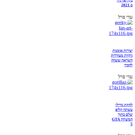
בקליפורניה
ב-2021
עדי פרל
יצירות אומנות
גיקיות מעוררות
השראה ששווה
להכיר
עדי פרל
להקת גורילז
עשתה קליפ
שלם בתוך
המשחק GTA
5