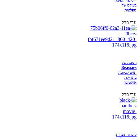
– סיפור קפקאי
בעולם של
מפלצות
עדי פרל
המנגה של
Beastars
תגיע לסיומה
בתחילת
אוקטובר
עדי פרל
לזכרו: חוברות