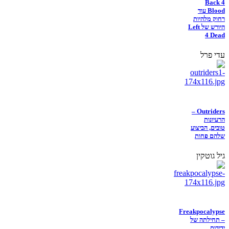
Back 4
Blood עוד
רחוק מלהיות
היורש של Left
4 Dead
עדי פרל
Outriders –
הרעיונות
טובים, הביצוע
שלהם פחות
גיל גוטקין
Freakpocalypse
– תחילתה של
ידידות