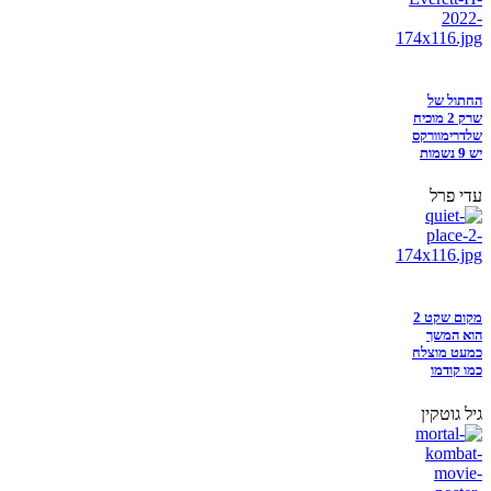
החתול של
שרק 2 מוכיח
שלדרימוורקס
יש 9 נשמות
עדי פרל
מקום שקט 2
הוא המשך
כמעט מוצלח
כמו קודמו
גיל גוטקין