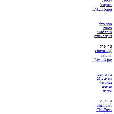
עזרא מילר
מושעה
מ"הפלאש"
בעקבות מעצרו
עדי פרל
בתי הקולנוע
חוזרים ב-27
במאי, אלה
הסרטים
שיוקרנו
עדי פרל