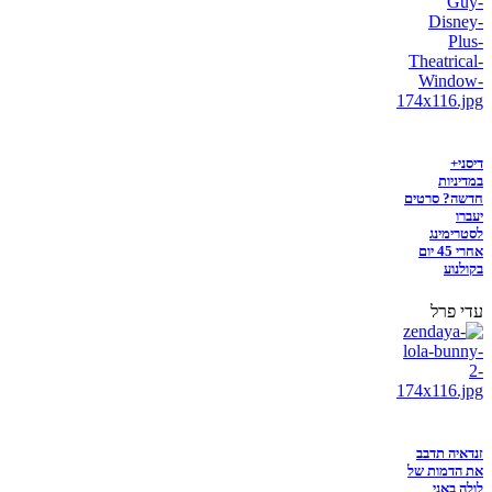
דיסני+
במדיניות
חדשה? סרטים
יעברו
לסטרימינג
אחרי 45 יום
בקולנוע
עדי פרל
זנדאיה תדבב
את הדמות של
לולה באני