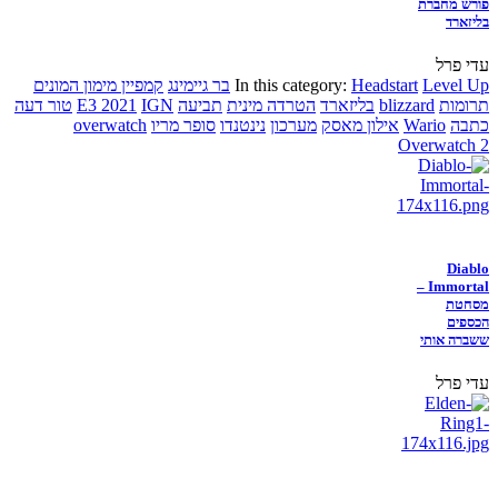
פורש מחברת
בליזארד
עדי פרל
Level Up
Headstart
In this category:
בר גיימינג
קמפיין מימון המונים
תרומות
blizzard
בליזארד
הטרדה מינית
תביעה
IGN
E3 2021
טור דעה
כתבה
Wario
אילון מאסק
מערכון
נינטנדו
סופר מריו
overwatch
Overwatch 2
Diablo
Immortal –
מסחטת
הכספים
ששברה אותי
עדי פרל