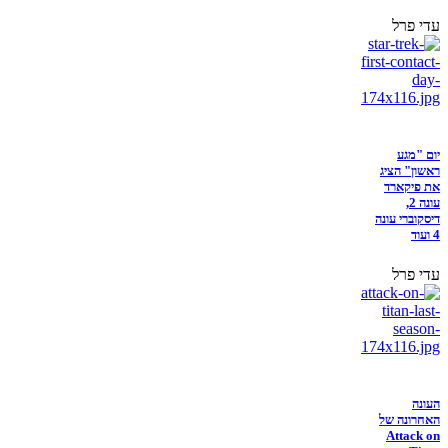
עדי פרל
יום "מגע
ראשון" הציג
את פיקארד
עונה 2,
דיסקוברי עונה
4 ועוד
עדי פרל
העונה
האחרונה של
Attack on