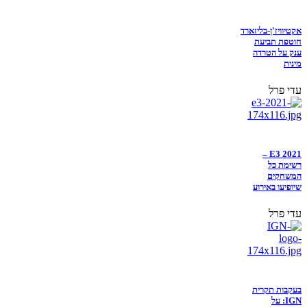
אקטיוויז'ן-בליזארד
חוטפת תביעת
ענק על הטרדה
מינית
עדי פרל
E3 2021 –
רשימת כל
המשחקים
שיופיעו באירוע
עדי פרל
בעקבות תקרית
IGN: על