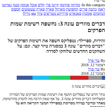
עדי פרל
In this category:
מוזיקה
פוקימון
קייטי פרי
קליפ
אוכל
אנימה
מנגה
נארוטו
ראמן
כתבה
פורים
תחפושת
מארוול
פארק
פארק שעשועים
קמפוס
הנוקמים
אומנות
פאנארט
פרוייקט מעריצים
ציור
gta
גורילז
דברים מוזרים עונה 3: נחשפה רשימת שמות
הפרקים
זהירות, ספויילר: נטפליקס חשפה את רשימת הפרקים של
"דברים מוזרים" עונה 3 במסגרת טיזר קצר. וגם: על
השחקנים החדשים שלוהקו לסדרה
By
עדי פרל
דצמבר 12, 2018
By
עדי פרל
דצמבר 12, 2018
Facebook
Twitter
WhatsApp
Pinterest
Email
טיזר חדש של נטפליקס חושף את רשימת שמות הפרקים של הסדרה
המצליחה
דברים מוזרים
עונה 3. על אף שאין הרבה מה להסיק מהרשימה,
מאחר ומדובר במידה מסויימת בספויילר המשך הקריאה הוא על