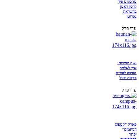
מתכונים איך
להכין ראמן
בהשראת
נארוטו
עדי פרל
נשף מסיכות:
איך לאלתר
מסיכה לפורים
בקלות ובזול
עדי פרל
פארק "קמפוס
הנוקמים"
יפתח