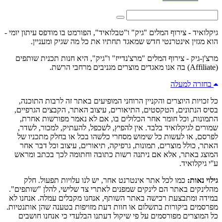
גיקלואיד - צירוף המלים "גיק" ו"טבלואיד", הפורמט בו מודפס עיתון יומי -
הוא מגזין אינטרנטי חדש שמאגד תחתיו את כל מה שגיק ומעניין.
מרצ'ן-גיק - צירוף המלים "מרצ'נדייז" ו"גיק", היא חנות תכנית שותפים
(Affiliate) בה אנו מאגדים מוצרים מגניבים מרחבי הרשת.
בחזרה למעלה
כל זכויות היוצרים והקניין הרוחני המופיעים באתר זה לרבות התוכנה,
בסיס הנתונים, הטקסטים, התיאורים, עיצוב האתר, הקבצים הגרפיים,
התמונות, וכל חומר אחר הכלולים בו, אם לא נאמר מפורשות אחרת,
שמורים לגיקלואיד בלבד. אין להפיץ, לשכפל, להעתיק, למכור, לשדר,
לפרסם, או לעשות כל שימוש מסחרי כלשהו בכל או בחלק מתכניו של
האתר, כולל מוצרים, תמונות, גרפיקה, תיאורים, עיצוב וכל דבר אחר
המוצג באתר, אלא אם ניתנה רשות כתובה וחתומה לכך בכתב ומראש
ע''י גיקלואיד.
גילוי נאות:
כמו לכל אתר אינטרנט אחר, יש לנו עלויות תפעול. חלק
מהלינקים באתר הם לינקים שמפנים לאתרי צד שלישי, להלן "שותפים".
במידה ומתבצעת רכישה באתר השותף, אנחנו מקבלים עמלה. אנחנו לא
מפרסמים ביקורות בתשלום או חוות דעת מזויפות בטענה שהן אותנטיות.
כל המוצרים מפורסמים על פי שיקול דעתנו הבלעדי כי אנחנו חושבים