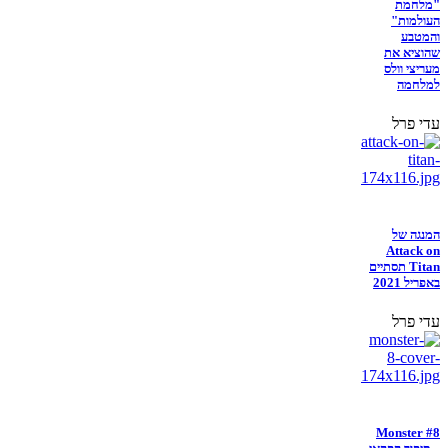
"מלחמת
העולמות"
והמטבע
שהוציא את
מעריצי וולס
למלחמה
עדי פרל
המנגה של
Attack on
Titan תסתיים
באפריל 2021
עדי פרל
Monster #8