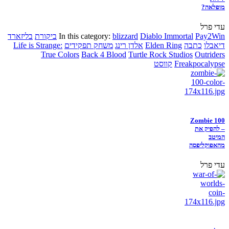
מופלאה?
עדי פרל
Pay2Win
Diablo Immortal
blizzard
In this category:
ביקורת
בליזארד
דיאבלו
כתבה
Elden Ring
אלדן רינג
משחק תפקידים
Life is Strange:
True Colors
Back 4 Blood
Turtle Rock Studios
Outriders
Freakpocalypse
קווסט
Zombie 100
– להפיק את
המיטב
מהאפוקליפסה
עדי פרל