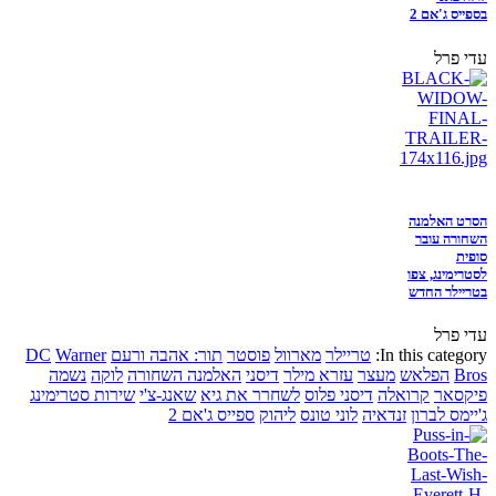
בספייס ג'אם 2
עדי פרל
הסרט האלמנה
השחורה עובר
סופית
לסטרימינג, צפו
בטריילר החדש
עדי פרל
In this category:
טריילר
מארוול
פוסטר
תור: אהבה ורעם
Warner
DC
Bros
הפלאש
מעצר
עזרא מילר
דיסני
האלמנה השחורה
לוקה
נשמה
פיקסאר
קרואלה
דיסני פלוס
לשחרר את גיא
שאנג-צ'י
שירות סטרימינג
ג'יימס לברון
זנדאיה
לוני טונס
ליהוק
ספייס ג'אם 2