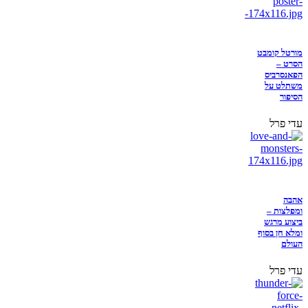
מורטל קומבט
הסרט –
הפאנסרביס
משתלט על
הסיפור
עדי פרל
אהבה
ומפלצות –
ביצוע מרגש
ומלא חן בסוף
העולם
עדי פרל