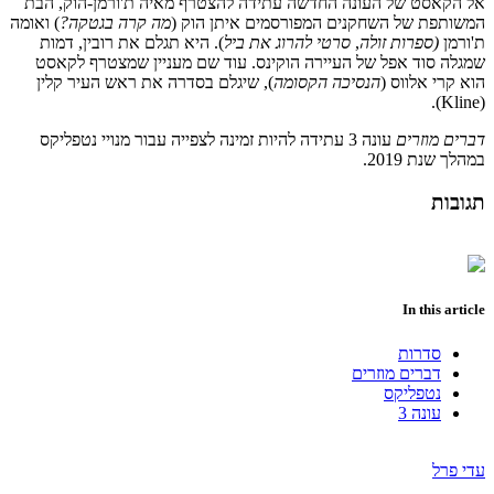
אל הקאסט של העונה החדשה עתידה להצטרף מאיה ת'ורמן-הוק, הבת
המשותפת של השחקנים המפורסמים איתן הוק (
מה קרה בגטקה?
) ואומה
ת'ורמן
(ספרות
זולה
,
סרטי
להרוג את ביל
). היא תגלם את רובין, דמות
שמגלה סוד אפל של העיירה הוקינס. עוד שם מעניין שמצטרף לקאסט
הוא קרי אלווס (
הנסיכה הקסומה
), שיגלם בסדרה את ראש העיר קלין
(Kline).
דברים מוזרים
עונה 3 עתידה להיות זמינה לצפייה עבור מנויי נטפליקס
במהלך שנת 2019.
תגובות
In this article
סדרות
דברים מוזרים
נטפליקס
עונה 3
עדי פרל