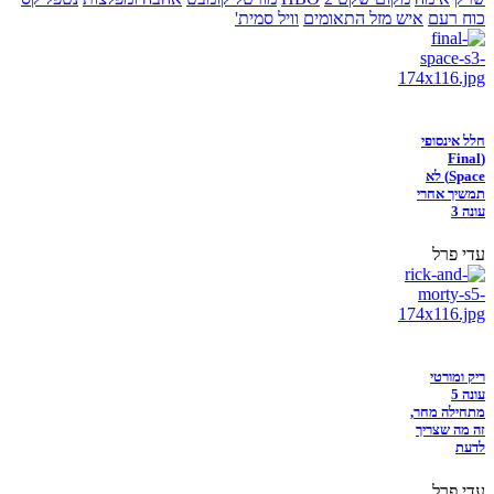
כוח רעם
איש מזל התאומים
וויל סמית'
חלל אינסופי
(Final
Space) לא
תמשיך אחרי
עונה 3
עדי פרל
ריק ומורטי
עונה 5
מתחילה מחר,
זה מה שצריך
לדעת
עדי פרל