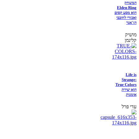
המשחק
Elden Ring
הוא מסע קסום
ואכזרי לחובבי
הז'אנר
מושיק
קלינמן
Life is
Strange:
True Colors
הוא יצירת
אומנות
עדי פרל