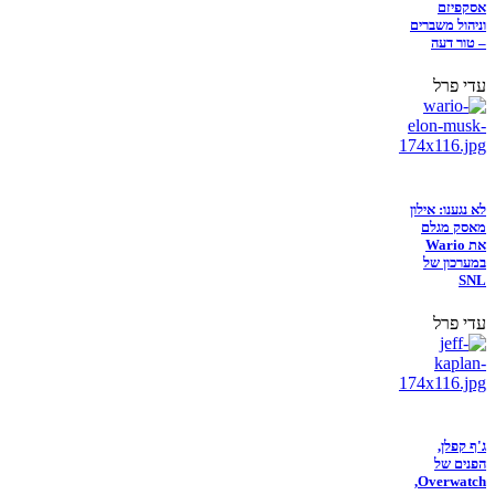
אסקפיזם
וניהול משברים
– טור דעה
עדי פרל
לא נגענו: אילון
מאסק מגלם
את Wario
במערכון של
SNL
עדי פרל
ג'ף קפלן,
הפנים של
Overwatch,