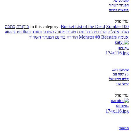
קומיקס של
הפנתר השחור
מופצות בחינם
עדי פרל
Zombie 100
Bucket List of the Dead
In this category:
ביקורת
כתבה
מנגה
אנגליה
הרברט גורג' וולס
טעות
מחווה
מטבע
פאונד
attack on titan
אנימה
Beastars
Monster #8
הורדה בחינם
הפנתר השחור
פוקימון חוגג
25 שנה עם
קליפ חדש של
קייטי פרי
עדי פרל
ארבעה