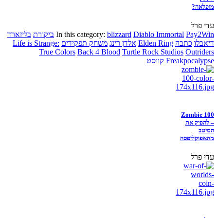
מופלאה?
עדי פרל
Pay2Win
Diablo Immortal
blizzard
In this category:
ביקורת
בליזארד
דיאבלו
כתבה
Elden Ring
אלדן רינג
משחק תפקידים
Life is Strange:
True Colors
Back 4 Blood
Turtle Rock Studios
Outriders
Freakpocalypse
קווסט
Zombie 100
– להפיק את
המיטב
מהאפוקליפסה
עדי פרל