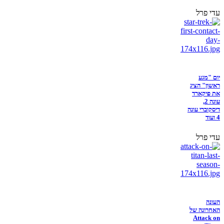
עדי פרל
יום "מגע
ראשון" הציג
את פיקארד
עונה 2,
דיסקוברי עונה
4 ועוד
עדי פרל
העונה
האחרונה של
Attack on