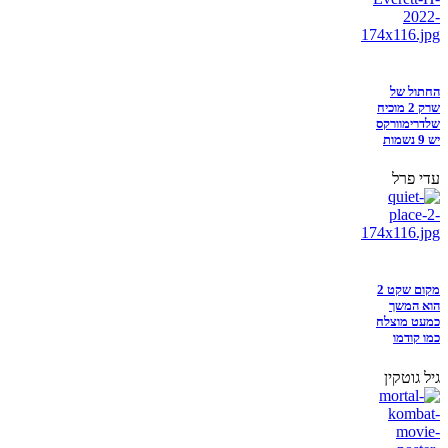
החתול של
שרק 2 מוכיח
שלדרימוורקס
יש 9 נשמות
עדי פרל
מקום שקט 2
הוא המשך
כמעט מוצלח
כמו קודמו
גיל גוטקין