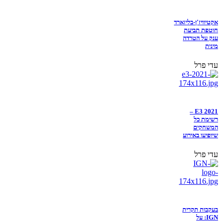
אקטיוויז'ן-בליזארד
חוטפת תביעת
ענק על הטרדה
מינית
עדי פרל
E3 2021 –
רשימת כל
המשחקים
שיופיעו באירוע
עדי פרל
בעקבות תקרית
IGN: על