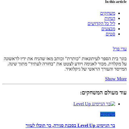
In this article
משחקים
הנחות
ליל כל הקדושים
מבצעים
סטים
עדי פרל
בוגר בית הספר לעיתונאות "כותרת" וכותב מאז שהניח את ידיו לראשונה
על מקלדת. מכור לאנימה ויודע לצטט את "בחזרה לעתיד" מתוך שינה.
המייסד והעורך הראשי של גיקלואיד.
Show More
עוד מעולם המשחקים:
משחקים
בר הגיימינג Level Up בסכנת סגירה, כך תוכלו לעזור