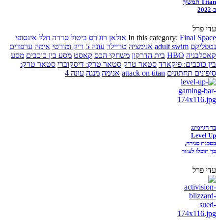
Titan תמשיך
ב-2022
עדי פרל
Final Space
In this category:
אולאן רוג'רס
ביטול סדרה
חלל אינסופי
נטפליקס
adult swim
אנימציה
טריילר
עונה 5
ריק ומורטי
אימה
ערפדים
קאסלבניה
HBO
בית הדרקון
משחקי הכס
קאסט
מסע בין כוכבים
מסע
בין כוכבים: פיקארד
סטאר טרק
סטאר טרק: דיסקוברי
סטאר טרק:
סיפונים תחתונים
attack on titan
אנימה
מנגה
עונה 4
בר הגיימינג
Level Up
בסכנת סגירה,
כך תוכלו לעזור
עדי פרל