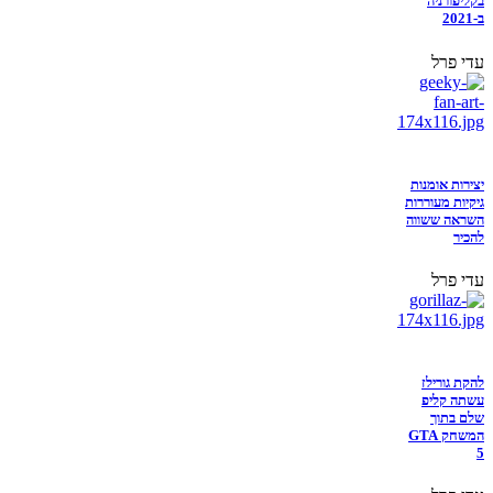
בקליפורניה
ב-2021
עדי פרל
יצירות אומנות
גיקיות מעוררות
השראה ששווה
להכיר
עדי פרל
להקת גורילז
עשתה קליפ
שלם בתוך
המשחק GTA
5