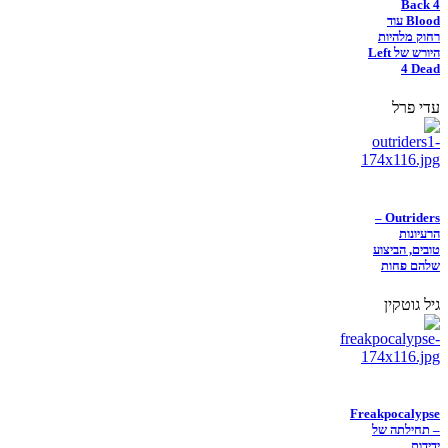
Back 4
Blood עוד
רחוק מלהיות
היורש של Left
4 Dead
עדי פרל
Outriders –
הרעיונות
טובים, הביצוע
שלהם פחות
גיל גוטקין
Freakpocalypse
– תחילתה של
ידידות