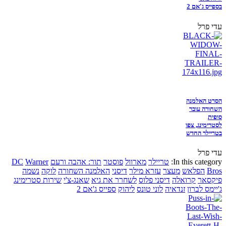
בספייס ג'אם 2
עדי פרל
הסרט האלמנה
השחורה עובר
סופית
לסטרימינג, צפו
בטריילר החדש
עדי פרל
In this category:
טריילר
מארוול
פוסטר
תור: אהבה ורעם
Warner
DC
Bros
הפלאש
מעצר
עזרא מילר
דיסני
האלמנה השחורה
לוקה
נשמה
פיקסאר
קרואלה
דיסני פלוס
לשחרר את גיא
שאנג-צ'י
שירות סטרימינג
ג'יימס לברון
זנדאיה
לוני טונס
ליהוק
ספייס ג'אם 2