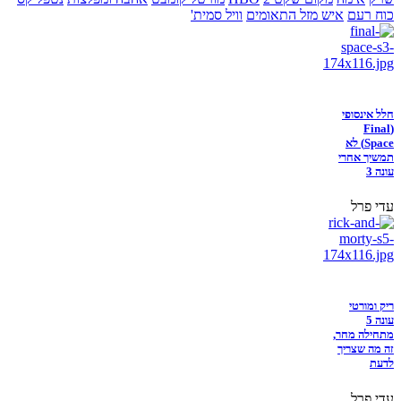
כוח רעם
איש מזל התאומים
וויל סמית'
חלל אינסופי
(Final
Space) לא
תמשיך אחרי
עונה 3
עדי פרל
ריק ומורטי
עונה 5
מתחילה מחר,
זה מה שצריך
לדעת
עדי פרל