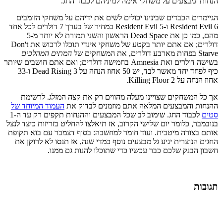
הנחות ומבצעים על משחקי אימה למיניהם לכבוד החג.
הגיימרים הכבדים שבינינו יכולים לשים את ידיהם על משחקי הזומבים
Resident Evil 6 ו-Resident Evil 5 במחיר של בערך 7 דולרים לכל אחד
מהם, כמו כן את Dead Space הראשון והשני תמורת לא יותר מ-5
דולרים; אם אתם יותר בקטע של משחקי אינדי תוכלו לרכוש את Don't
Starve בפחות מארבע דולרים, את המשחקים של
המתים המהלכים
בשישה דולרים ואת Amnesia בחמישה דולרים; ואם אתם חושבים שיותר
כיף לפחד יחד מאשר לבד, יש 50 אחוז הנחה על Dead Rising 3 ו-33
אחוז הנחה על Killing Floor 2.
אך כל המשחקים שצויינו מעלה מהווים רק את קצה המזלג. לרשימת
ההנחות והמבצעים המלאה אתם מוזמנים לבדוק את
העמוד המיוחד של
סטים
לכבוד החג. שימוב לב שכל המבצעים וההנחות תקפים רק עד ה-1
בנובמבר, כלומר יום שלישי הקרוב, אז תיאלצו להחליט בזריזות כיצד לנצל
אותם בצורה מיטבית. ועוד חומר למחשבה: בסוף דצמבר עם בוא תקופת
החגים הנוצרית יגיע גל מבצעים נוסף כמדי שנה, אז תנסו לא לרוקן את
חשבון הבנק שלכם כבר עכשיו כדי שתוכלו להנות גם ממנו.
תגובות