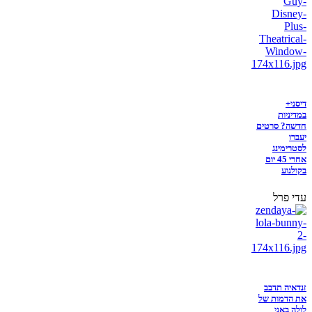
דיסני+
במדיניות
חדשה? סרטים
יעברו
לסטרימינג
אחרי 45 יום
בקולנוע
עדי פרל
זנדאיה תדבב
את הדמות של
לולה באני