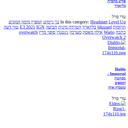
פורש מחברת
בליזארד
עדי פרל
Level Up
Headstart
In this category:
בר גיימינג
קמפיין מימון המונים
תרומות
blizzard
בליזארד
הטרדה מינית
תביעה
IGN
E3 2021
טור דעה
כתבה
Wario
אילון מאסק
מערכון
נינטנדו
סופר מריו
overwatch
Overwatch 2
Diablo
Immortal –
מסחטת
הכספים
ששברה אותי
עדי פרל