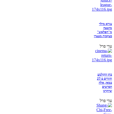
עזרא מילר
מושעה
מ"הפלאש"
בעקבות מעצרו
עדי פרל
בתי הקולנוע
חוזרים ב-27
במאי, אלה
הסרטים
שיוקרנו
עדי פרל