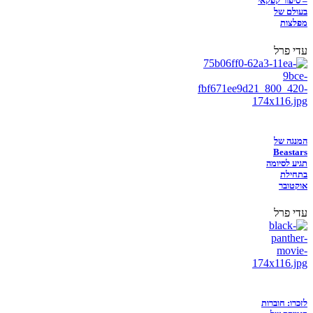
– סיפור קפקאי
בעולם של
מפלצות
עדי פרל
המנגה של
Beastars
תגיע לסיומה
בתחילת
אוקטובר
עדי פרל
לזכרו: חוברות