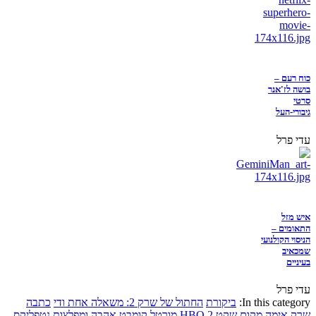
כוח רעם –
בושה לז'אנר
סרטי
גיבורי-העל
עדי פרל
איש מזל
התאומים –
הניסוי הקולנועי
שמכאיב
בעיניים
עדי פרל
In this category:
ביקורת
החתול של שרק 2: משאלה אחת ודי
כתבה
שרק
אימה
מקום שקט 2
HBO
מורטל קומבט
אהבה ומפלצות
נטפליקס