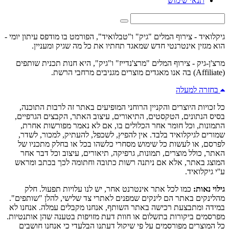
תנאי שימוש
גיקלואיד - צירוף המלים "גיק" ו"טבלואיד", הפורמט בו מודפס עיתון יומי -
הוא מגזין אינטרנטי חדש שמאגד תחתיו את כל מה שגיק ומעניין.
מרצ'ן-גיק - צירוף המלים "מרצ'נדייז" ו"גיק", היא חנות תכנית שותפים
(Affiliate) בה אנו מאגדים מוצרים מגניבים מרחבי הרשת.
בחזרה למעלה
כל זכויות היוצרים והקניין הרוחני המופיעים באתר זה לרבות התוכנה,
בסיס הנתונים, הטקסטים, התיאורים, עיצוב האתר, הקבצים הגרפיים,
התמונות, וכל חומר אחר הכלולים בו, אם לא נאמר מפורשות אחרת,
שמורים לגיקלואיד בלבד. אין להפיץ, לשכפל, להעתיק, למכור, לשדר,
לפרסם, או לעשות כל שימוש מסחרי כלשהו בכל או בחלק מתכניו של
האתר, כולל מוצרים, תמונות, גרפיקה, תיאורים, עיצוב וכל דבר אחר
המוצג באתר, אלא אם ניתנה רשות כתובה וחתומה לכך בכתב ומראש
ע''י גיקלואיד.
גילוי נאות:
כמו לכל אתר אינטרנט אחר, יש לנו עלויות תפעול. חלק
מהלינקים באתר הם לינקים שמפנים לאתרי צד שלישי, להלן "שותפים".
במידה ומתבצעת רכישה באתר השותף, אנחנו מקבלים עמלה. אנחנו לא
מפרסמים ביקורות בתשלום או חוות דעת מזויפות בטענה שהן אותנטיות.
כל המוצרים מפורסמים על פי שיקול דעתנו הבלעדי כי אנחנו חושבים