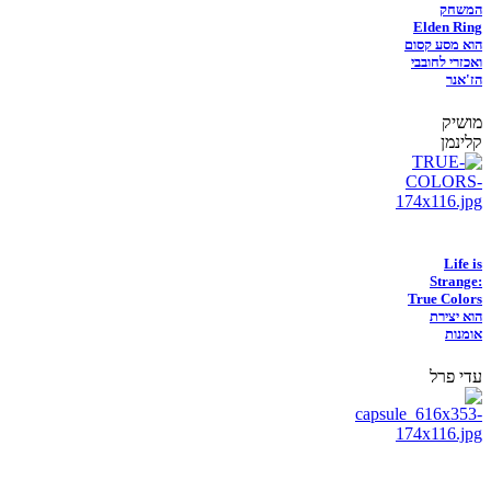
המשחק
Elden Ring
הוא מסע קסום
ואכזרי לחובבי
הז'אנר
מושיק
קלינמן
Life is
Strange:
True Colors
הוא יצירת
אומנות
עדי פרל