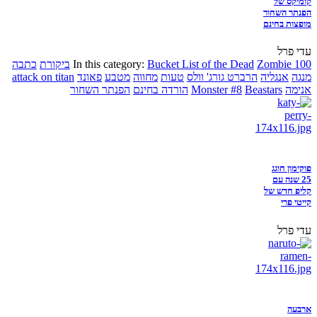
קומיקס של
הפנתר השחור
מופצות בחינם
עדי פרל
Zombie 100
Bucket List of the Dead
In this category:
ביקורת
כתבה
מנגה
אנגליה
הרברט גורג' וולס
טעות
מחווה
מטבע
פאונד
attack on titan
אנימה
Beastars
Monster #8
הורדה בחינם
הפנתר השחור
פוקימון חוגג
25 שנה עם
קליפ חדש של
קייטי פרי
עדי פרל
ארבעה