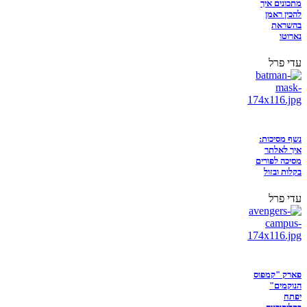
מתכונים איך
להכין ראמן
בהשראת
נארוטו
עדי פרל
נשף מסיכות:
איך לאלתר
מסיכה לפורים
בקלות ובזול
עדי פרל
פארק "קמפוס
הנוקמים"
יפתח