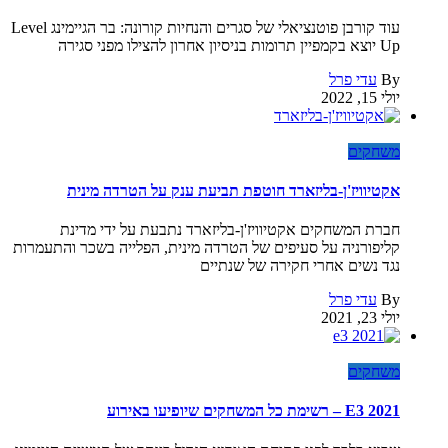
עוד קורבן פוטנציאלי של סגרים והנחיות קורונה: בר הגיימינג Level
Up יוצא בקמפיין תרומות בניסיון אחרון להצילו מפני סגירה
By
עדי פרל
יולי 15, 2022
משחקים
אקטיוויז'ן-בליזארד חוטפת תביעת ענק על הטרדה מינית
חברת המשחקים אקטיוויז'ן-בליזארד נתבעת על ידי מדינת
קליפורניה על סעיפים של הטרדה מינית, הפלייה בשכר והתעמרות
נגד נשים אחרי חקירה של שנתיים
By
עדי פרל
יולי 23, 2021
משחקים
E3 2021 – רשימת כל המשחקים שיופיעו באירוע