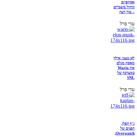
אסקפיזם
וניהול משברים
– טור דעה
עדי פרל
לא נגענו: אילון
מאסק מגלם
את Wario
במערכון של
SNL
עדי פרל
ג'ף קפלן,
הפנים של
Overwatch,