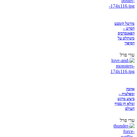
מורטל קומבט
הסרט –
הפאנסרביס
משתלט על
הסיפור
עדי פרל
אהבה
ומפלצות –
ביצוע מרגש
ומלא חן בסוף
העולם
עדי פרל