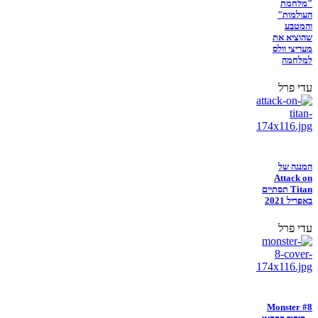
"מלחמת
העולמות"
והמטבע
שהוציא את
מעריצי וולס
למלחמה
עדי פרל
המנגה של
Attack on
Titan תסתיים
באפריל 2021
עדי פרל
Monster #8