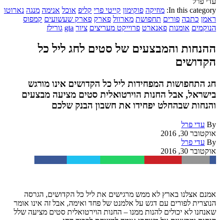
עדי פרל
In this category:
מוזיקה
פוקימון
קייטי פרי
קליפ
אוכל
אנימה
מנגה
נארוטו
ראמן
כתבה
פורים
תחפושת
מארוול
פארק
פארק שעשועים
קמפוס
הנוקמים
אומנות
פאנארט
פרוייקט מעריצים
ציור
gta
גורילז
ההנחות והמבצעים של סטים לחג ליל כל
הקדושים
חג התחפושות המפחידות ליל כל הקדושים אינו מורגש
בישראל, אבל החנות הוירטואלית סטים מציעה מבצעים
והנחות שבהחלט יפחידו את חשבון הבנק שלכם
By
עדי פרל
אוקטובר 30, 2016
By
עדי פרל
אוקטובר 30, 2016
Facebook
Twitter
WhatsApp
Pinterest
Email
אמנם אצלנו בארץ לא ממש מרגישים את ליל כל הקדושים, הגרסה
הנוצרית לפורים עם דגש על אלמנט של פחד ואימה, אבל זה אינו אומר
שאנחנו לא יכולים להנות ממנו – החנות הוירטואלית סטים מציעה שלל