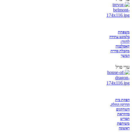
משפחת
בלמונט עתידה
לחזור:
קאסלבניה
מקבלת סדרת
המשך
עדי פרל
הפקת בית
הדרקון החלה,
השחקנים
בהקראת
תסריט
משותפת
ראשונה