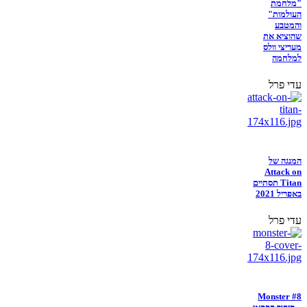
"מלחמת
העולמות"
והמטבע
שהוציא את
מעריצי וולס
למלחמה
עדי פרל
המנגה של
Attack on
Titan תסתיים
באפריל 2021
עדי פרל
Monster #8