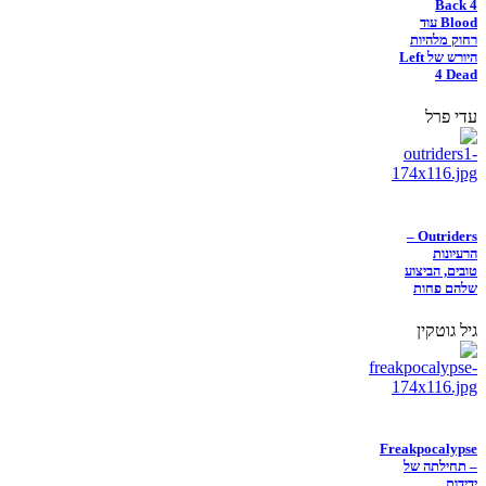
Back 4
Blood עוד
רחוק מלהיות
היורש של Left
4 Dead
עדי פרל
Outriders –
הרעיונות
טובים, הביצוע
שלהם פחות
גיל גוטקין
Freakpocalypse
– תחילתה של
ידידות