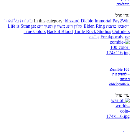
מופלאה?
עדי פרל
Pay2Win
Diablo Immortal
blizzard
In this category:
ביקורת
בליזארד
דיאבלו
כתבה
Elden Ring
אלדן רינג
משחק תפקידים
Life is Strange:
True Colors
Back 4 Blood
Turtle Rock Studios
Outriders
Freakpocalypse
קווסט
Zombie 100
– להפיק את
המיטב
מהאפוקליפסה
עדי פרל