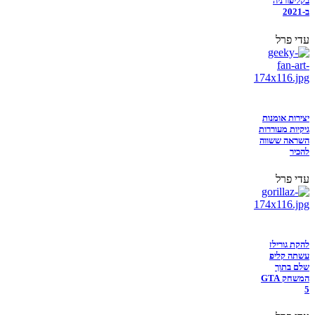
בקליפורניה
ב-2021
עדי פרל
יצירות אומנות
גיקיות מעוררות
השראה ששווה
להכיר
עדי פרל
להקת גורילז
עשתה קליפ
שלם בתוך
המשחק GTA
5