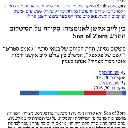
עדי פרל
In this category:
מוזיקה
פוקימון
קייטי פרי
קליפ
אוכל
אנימה
מנגה
נארוטו
ראמן
כתבה
פורים
תחפושת
מארוול
פארק
פארק שעשועים
קמפוס
הנוקמים
אומנות
פאנארט
פרוייקט מעריצים
ציור
gta
גורילז
בין לייב אקשן לאנימציה: סקירה על הסיטקום
החדש Son of Zorn
סיטקום נסיוני, תחת חסותם של במאי סרטי "ג'אמפ סטריט"
ו"גשם של פלאפל", המשלב בין עולם לייב אקשני ודמות
אנטי גיבור מצוייר? אנחנו בעניין
By
שני פרומקין
אוקטובר 30, 2016
By
שני פרומקין
אוקטובר 30, 2016
Facebook
Twitter
WhatsApp
Pinterest
Email
Son of Zorn היא סדרה ניסיונית המשלבת פרוטגוניסט מצוייר, המנותק
מהמציאות מהבחינה המילולית והסמלית, על גבי תשתית לייב אקשנית.
טרם ברור מה מטרת הקומדיה הזו, או אם קיים בה ערך מעבר לבחינת