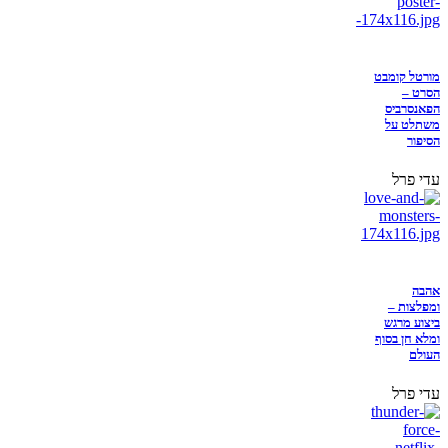
מורטל קומבט
הסרט –
הפאנסרביס
משתלט על
הסיפור
עדי פרל
אהבה
ומפלצות –
ביצוע מרגש
ומלא חן בסוף
העולם
עדי פרל