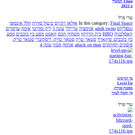
Titan תמשיך
ב-2022
עדי פרל
Final Space
In this category:
אולאן רוג'רס
ביטול סדרה
חלל אינסופי
נטפליקס
adult swim
אנימציה
טריילר
עונה 5
ריק ומורטי
אימה
ערפדים
קאסלבניה
HBO
בית הדרקון
משחקי הכס
קאסט
מסע בין כוכבים
מסע
בין כוכבים: פיקארד
סטאר טרק
סטאר טרק: דיסקוברי
סטאר טרק:
סיפונים תחתונים
attack on titan
אנימה
מנגה
עונה 4
בר הגיימינג
Level Up
בסכנת סגירה,
כך תוכלו לעזור
עדי פרל