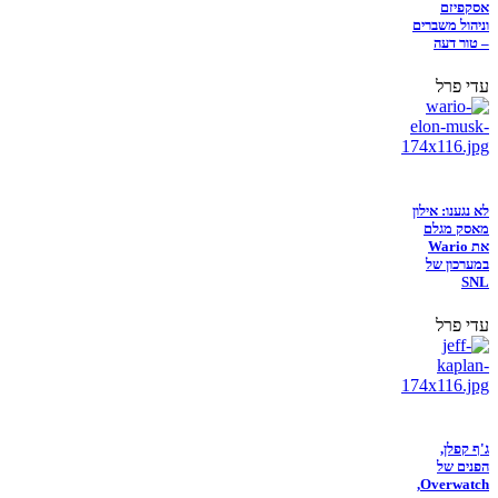
אסקפיזם
וניהול משברים
– טור דעה
עדי פרל
לא נגענו: אילון
מאסק מגלם
את Wario
במערכון של
SNL
עדי פרל
ג'ף קפלן,
הפנים של
Overwatch,