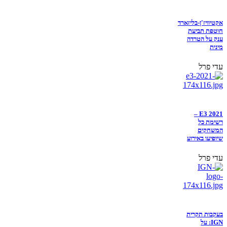
אקטיוויז'ן-בליזארד
חוטפת תביעת
ענק על הטרדה
מינית
עדי פרל
E3 2021 –
רשימת כל
המשחקים
שיופיעו באירוע
עדי פרל
בעקבות תקרית
IGN: על