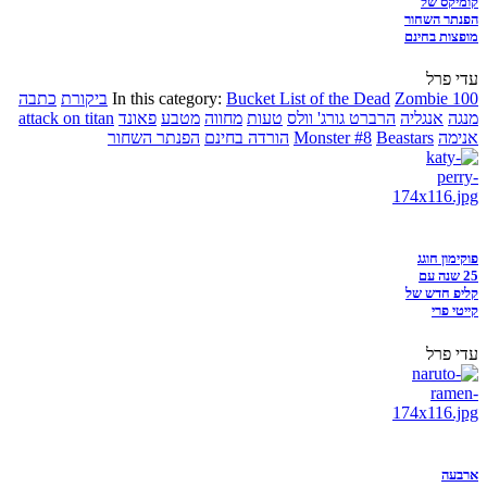
קומיקס של
הפנתר השחור
מופצות בחינם
עדי פרל
Zombie 100
Bucket List of the Dead
In this category:
ביקורת
כתבה
מנגה
אנגליה
הרברט גורג' וולס
טעות
מחווה
מטבע
פאונד
attack on titan
אנימה
Beastars
Monster #8
הורדה בחינם
הפנתר השחור
פוקימון חוגג
25 שנה עם
קליפ חדש של
קייטי פרי
עדי פרל
ארבעה