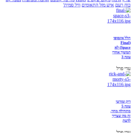
כוח רעם
איש מזל התאומים
וויל סמית'
חלל אינסופי
(Final
Space) לא
תמשיך אחרי
עונה 3
עדי פרל
ריק ומורטי
עונה 5
מתחילה מחר,
זה מה שצריך
לדעת
עדי פרל