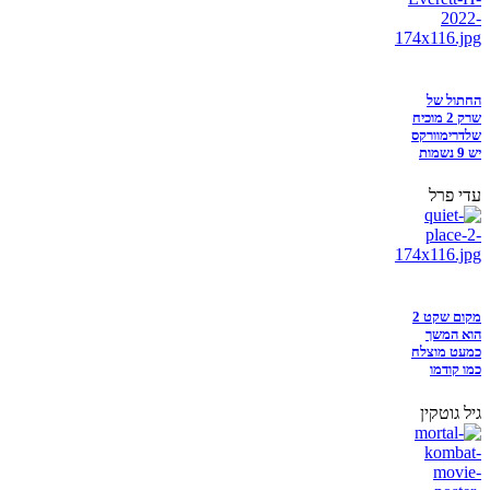
החתול של
שרק 2 מוכיח
שלדרימוורקס
יש 9 נשמות
עדי פרל
מקום שקט 2
הוא המשך
כמעט מוצלח
כמו קודמו
גיל גוטקין