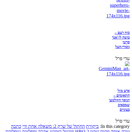
כוח רעם –
בושה לז'אנר
סרטי
גיבורי-העל
עדי פרל
איש מזל
התאומים –
הניסוי הקולנועי
שמכאיב
בעיניים
עדי פרל
In this category:
ביקורת
החתול של שרק 2: משאלה אחת ודי
כתבה
שרק
אימה
מקום שקט 2
HBO
מורטל קומבט
אהבה ומפלצות
נטפליקס