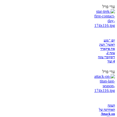
עדי פרל
יום "מגע
ראשון" הציג
את פיקארד
עונה 2,
דיסקוברי עונה
4 ועוד
עדי פרל
העונה
האחרונה של
Attack on