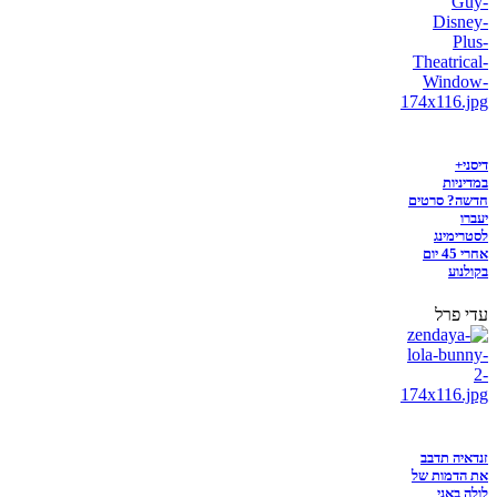
דיסני+
במדיניות
חדשה? סרטים
יעברו
לסטרימינג
אחרי 45 יום
בקולנוע
עדי פרל
זנדאיה תדבב
את הדמות של
לולה באני