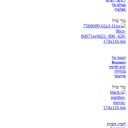
– סיפור קפקאי
בעולם של
מפלצות
עדי פרל
המנגה של
Beastars
תגיע לסיומה
בתחילת
אוקטובר
עדי פרל
לזכרו: חוברות