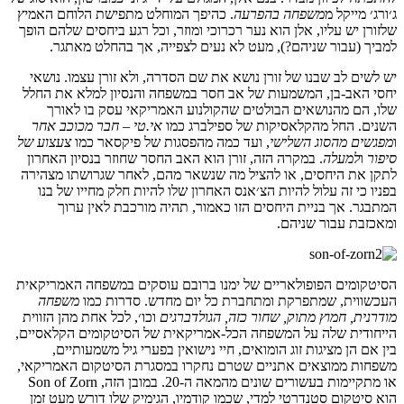
ג׳ורג׳ מייקל מ
משפחה בהפרעה
. כהיפך המוחלט מתפישת הלוחם האמיץ
שלזורן יש עליו, אלן הוא נער רכרוכי ומוזר, וכל רגע ביחסים שלהם הופך
למביך (עבור שניהם?), מעט לא נעים לצפייה, אך בהחלט מאתגר.
י
ש לשים לב שבנו של זורן נושא את שם הסדרה, ולא זורן עצמו.
נושאי
יחסי האב-בן, המשמעות של אב חסר במשפחה והנסיון למלא את החלל
שלו, הם מהנושאים הבולטים שהקולנוע האמריקאי עסק בו לאורך
השנים. החל מהקלאסיקות של ספילברג כמו
אי.טי – חבר מכוכב אחר
ו
מפגשים מהסוג השלישי
, ועד כמה מהפסגות של פיקסאר כמו
צעצוע של
סיפור
ו
למעלה
. במקרה הזה, זורן הוא האב החסר שחוזר בנסיון האחרון
לתקן את היחסים, או להציל מה שנשאר מהם, לאחר שגרושתו מצהירה
בפניו כי זה עלול להיות הצ׳אנס האחרון שלו להיות חלק מחייו של בנו
המתבגר. אך בניית היחסים הזו כאמור, תהיה מורכבת לאין ערוך
ומאכזבת עבור שניהם.
הסיטקומים הפופולאריים של ימנו ברובם עוסקים במשפחה האמריקאית
העכשווית, שמתפרקת ומתחברת כל יום מחדש. סדרות כמו
משפחה
מודרנית, חמוץ מתוק, שחור כזה, הגולדברגים
וכו׳, לכל אחת מהן הזווית
הייחודית שלה על המשפחה הכל-אמריקאית של הסיטקומים הקלאסיים,
בין אם הן מציגות זוג הומואים, חיי נישואין בפערי גיל משמעותיים,
משפחות ממוצאים אתניים שטרם נחקרו במסגרת הסיטקום האמריקאי,
או מתקיימות בעשורים שונים מהמאה ה-20. במובן הזה, Son of Zorn
הוא סיטקום סטנדרטי למדי, שכמו קודמיו, הגימיק שלו דורש מעט זמן