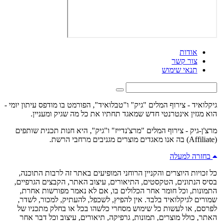
אודות
צור קשר
תנאי שימוש
גיקלואיד - צירוף המלים "גיק" ו"טבלואיד", הפורמט בו מודפס עיתון יומי -
הוא מגזין אינטרנטי חדש שמאגד תחתיו את כל מה שגיק ומעניין.
מרצ'ן-גיק - צירוף המלים "מרצ'נדייז" ו"גיק", היא חנות תכנית שותפים
(Affiliate) בה אנו מאגדים מוצרים מגניבים מרחבי הרשת.
בחזרה למעלה
כל זכויות היוצרים והקניין הרוחני המופיעים באתר זה לרבות התוכנה,
בסיס הנתונים, הטקסטים, התיאורים, עיצוב האתר, הקבצים הגרפיים,
התמונות, וכל חומר אחר הכלולים בו, אם לא נאמר מפורשות אחרת,
שמורים לגיקלואיד בלבד. אין להפיץ, לשכפל, להעתיק, למכור, לשדר,
לפרסם, או לעשות כל שימוש מסחרי כלשהו בכל או בחלק מתכניו של
האתר, כולל מוצרים, תמונות, גרפיקה, תיאורים, עיצוב וכל דבר אחר