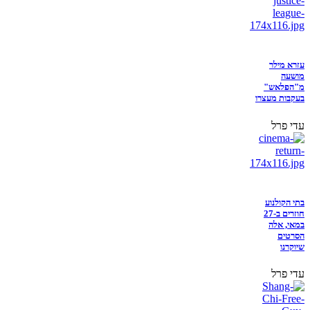
עזרא מילר
מושעה
מ"הפלאש"
בעקבות מעצרו
עדי פרל
בתי הקולנוע
חוזרים ב-27
במאי, אלה
הסרטים
שיוקרנו
עדי פרל