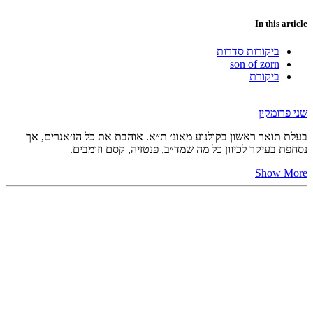
In this article
ביקורות סדרות
son of zorn
ביקורת
שני פרומקין
בעלת תואר ראשון בקולנוע מאונ׳ ת״א. אוהבת את כל הז׳אנרים, אך
נסחפת בעיקר לכיוון כל מה שמד״ב, פנטזיה, קסם וזומבים.
Show More