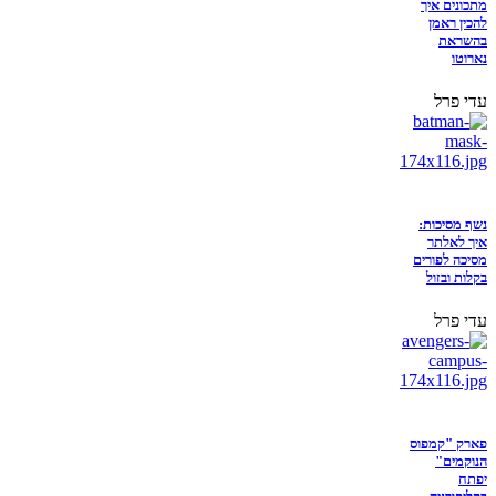
מתכונים איך
להכין ראמן
בהשראת
נארוטו
עדי פרל
נשף מסיכות:
איך לאלתר
מסיכה לפורים
בקלות ובזול
עדי פרל
פארק "קמפוס
הנוקמים"
יפתח