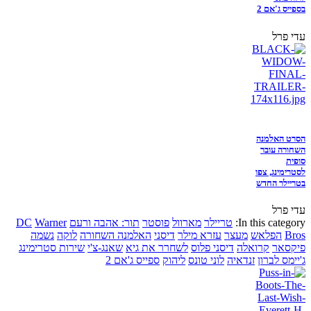
בספייס ג'אם 2
עדי פרל
הסרט האלמנה
השחורה עובר
סופית
לסטרימינג, צפו
בטריילר החדש
עדי פרל
In this category:
טריילר
מארוול
פוסטר
תור: אהבה ורעם
Warner
DC
Bros
הפלאש
מעצר
עזרא מילר
דיסני
האלמנה השחורה
לוקה
נשמה
פיקסאר
קרואלה
דיסני פלוס
לשחרר את גיא
שאנג-צ'י
שירות סטרימינג
ג'יימס לברון
זנדאיה
לוני טונס
ליהוק
ספייס ג'אם 2