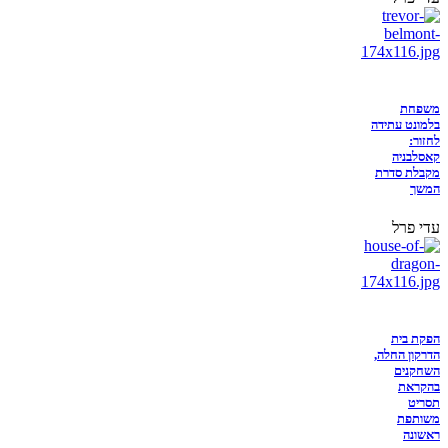
משפחת
בלמונט עתידה
לחזור:
קאסלבניה
מקבלת סדרת
המשך
עדי פרל
הפקת בית
הדרקון החלה,
השחקנים
בהקראת
תסריט
משותפת
ראשונה