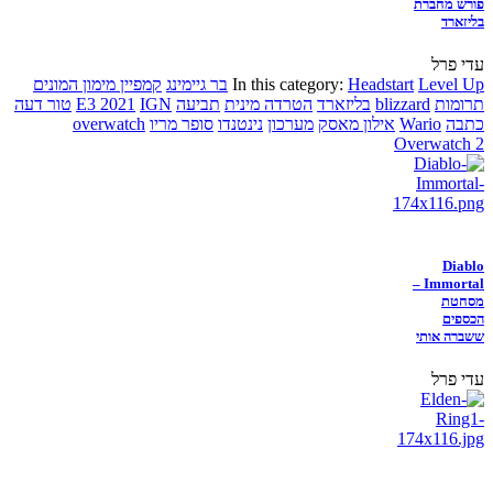
פורש מחברת
בליזארד
עדי פרל
Level Up
Headstart
In this category:
בר גיימינג
קמפיין מימון המונים
תרומות
blizzard
בליזארד
הטרדה מינית
תביעה
IGN
E3 2021
טור דעה
כתבה
Wario
אילון מאסק
מערכון
נינטנדו
סופר מריו
overwatch
Overwatch 2
Diablo
Immortal –
מסחטת
הכספים
ששברה אותי
עדי פרל