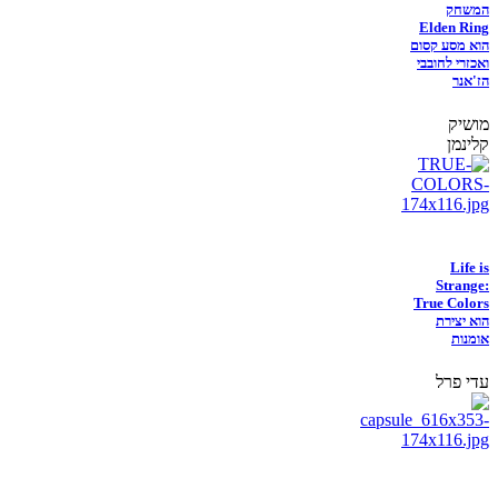
המשחק
Elden Ring
הוא מסע קסום
ואכזרי לחובבי
הז'אנר
מושיק
קלינמן
Life is
Strange:
True Colors
הוא יצירת
אומנות
עדי פרל