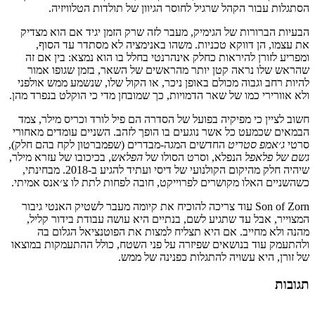
הסתגלות עבור הקהל שרגיל לחוסר הגיוון של תולדות הטלוויזיה.
הבעיות הברורות של הגימיק, מעבר לזה שרק הזמן יגיד אם הוא מצדיק
את עצמו, הן דווקא טכניות. משהו באנימציה לא מסתדר עד הסוף,
ומפריע לזורן להיראות כחלק אינהרנטי בחלל בו הוא נמצא: בין אם זה
שהראש שלו נראה קטן יותר מהראשים של השאר, בזמן שגופו אמור
להיות רחב וגבוה מכולם באופן ניכר, או הקול שלו, שנשמע ממש אולפני
ולא אוורירי כמו של שאר הדמויות, כך שמובחן מדי כי הוקלט בנפרד מהן.
חשוב לציין כי מפיקיה בפועל של הסדרה הם פיל לורד וכריס מילר, צמד
הבמאים שכמעט כל אשר נוגעים בו הופך לזהב. השניים עומדים מאחורי
סרטי
ג׳אמפ סטריט
החדשים המגה-מבדרים (שפמברטון לקח בהם חלק),
גשם של פלאפל
הנפלא, וסרט הסולו של
הפלאש
, בכיכובו של עזרא מילר,
שיהיה חלק מהיקום הקולנועי של דיסי ועתיד להגיע ב-2018. מבחינתי,
כשהשניים האלו מקושרים לפרוייקט, חובה לפחות לתת לו צ׳אנס אמיתי.
Son of Zorn עוד צריכה להוכיח את קיומה מעבר לשטיק האנטי גיבור
המצוייר, אבל עד שתגיע לשם, בנתיים היא עושה עבודת בידור קליל,
מהנה ולא מחייב. אם היא תצליח למצות את הפוטנציאל הגלום בה
ולהתעמק עוד בנושאים שפיזרה על פני השטח, כולל ההתעמקות במוצאו
של זורן, היא עשויה להתגלות כפנינה של ממש.
תגובות