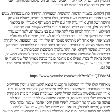
הגימיק ה
מי הפליל את רוג׳ר ראביטי
במרחב הסיטקום הטלוויזיוני, אבל
מסתמן כי בהחלט ראוי לתת לה סיכוי.
זורן הלוחם, כאמור הדמות הראשית המצויירת היחידה כרגע בסדרה, מגיע
מאי באוקיינוס השקט בשם זפיריה, כולו עשוי אנימציה, שעליו הוא מגן.
גרושתו של זורן, אידי, גרה יחד עם ילדם המשותף אלנגולן, או בקיצור
לגיטימי אלן, וארוסה קרייג במחוז אורנג׳ הלייב-אקשני. עם תחילת
הפיילוט, זורן חוזר למחוז כדי להתאחד עם בני משפחתו, לאחר שנעדר
מחייהם במשך זמן רב. עוד בדרכו לביתו לשעבר, מראים לנו שבעולם
המציאותי אף אחד לא מתרגש מנוכחותו של זורן, כפי המצופה, או לפחות
כפי שהוא מצפה. אם רוצים, ובמיוחד ביחס לבחירת קליפורניה כלוקיישן
הסדרה, אפשר לקרוא את ההתעלמות המופגנת הסביבתית מזורן
כביקורת על השעמום הפוסט-מודרני, שעצל מדי מכדי להתרגש ממשהו,
והכל נראה לו צפוי. אפילו אם מדובר בגבר בגובה מצוייר של שני מטר או
יותר, פרוע שיער, שמסתובב בתחתונים ומגפיים בלבד, ולרוב נושא חרב
על גבו.
https://www.youtube.com/watch?v=kPnlQTi8heM
מאחורי קולו של זורן המגלומן והקטנוני נמצא הקומיקאי ג׳ייסון סודייקיס,
המוכר מעבודתו ב
סאטרדיי נייט לייב
ומסרטי
איך להיפטר מהבוס
. את
אידי האינטגלנטית מגלמת שריל היינס, שמוכרת בעיקר בזכות תפקידה
כ״אישתו של״ כבר ב
תרגיע
, סיטקום המופת של לארי דייויד, והיא לא
עושה פה משהו אחר לגמרי. לאידי וזורן יחסי אהבה-שנאה, מתח מיני
מובהק (וקשה לעיכול), וקנאה עזה מצידו של זורן, שכל אלו עלולים
להתפתח לכיוון מבדר. בנם אלן, המגולם על ידי ג׳וני פמברטון, הוא סוג של