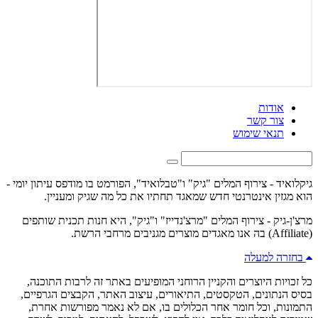
אודות
צור קשר
תנאי שימוש
גיקלואיד - צירוף המלים "גיק" ו"טבלואיד", הפורמט בו מודפס עיתון יומי -
הוא מגזין אינטרנטי חדש שמאגד תחתיו את כל מה שגיק ומעניין.
מרצ'ן-גיק - צירוף המלים "מרצ'נדייז" ו"גיק", היא חנות תכנית שותפים
(Affiliate) בה אנו מאגדים מוצרים מגניבים מרחבי הרשת.
בחזרה למעלה
כל זכויות היוצרים והקניין הרוחני המופיעים באתר זה לרבות התוכנה,
בסיס הנתונים, הטקסטים, התיאורים, עיצוב האתר, הקבצים הגרפיים,
התמונות, וכל חומר אחר הכלולים בו, אם לא נאמר מפורשות אחרת,