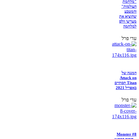
"מלחמת
העולמות"
והמטבע
שהוציא את
מעריצי וולס
למלחמה
עדי פרל
המנגה של
Attack on
Titan תסתיים
באפריל 2021
עדי פרל
Monster #8