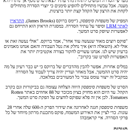
מעריצי הסדרה המשיכו לתהות מתי עתיד לצאת סרט נוסף אך נותרו ללא
מענה. אבל עכשיו מתחילים להופיע סימנים כי יוצרי הסדרה מתחילים
לקחת את הרצון של הקהל קצת יותר ברצינות.
המפיק של
משפחת סימפסון
, ג'יימס ברוקס (James Brooks),
התראיין
לאתר LRM
וסיפר על עתיד הסדרה. במסגרת הראיון הוא התייחס גם
לאפשרות שיופק סרט המשך.
"פוקס רוצים מאוד שנעשה עוד אחד", אמר ברוקס. "אולי נעשה זאת או
אולי לא. (השאלה היא) איך נחלק את נטל העבודה והאם אנחנו מאמינים
ברעיון שיש לנו. אנחנו עשויים לחקור בצורה אקטיבית יותר את
האפשרות לסרט שני בקרוב".
במלים אחרות, אפשר להבין מהדברים של ברוקס כי יש כבר רעיון על מה
יהיה סרט ההמשך, אבל מאחר ועדיין יהיה צריך לעבוד על הסדרה
במקביל זה ייצור עומס עבור כל המעורבים במלאכה.
הסרט של
משפחת סימפסון
היווה הצלחה עצומה גם בביקורות וגם בקרב
הקהל. עד היום הוא מחזיק בציון מכובד של 88 אחוזים באתר Rotten
Tomatoes. לכן אין זה פלא שפוקס לוחצים על הפקת סרט המשך.
משפחת סימפסון
חגגה לאחרונה את שידור הפרק ה-600 שלה אחרי 28
עונות. כדי לציין את האירוע המשמח, פוקס מתכננת מרתון מיוחד של כל
פרקי הסדרה. איי קראמבה!
תגובות