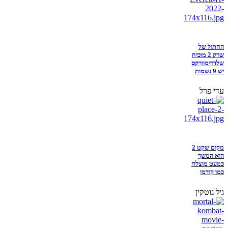
החתול של
שרק 2 מוכיח
שלדרימוורקס
יש 9 נשמות
עדי פרל
מקום שקט 2
הוא המשך
כמעט מוצלח
כמו קודמו
גיל גוטקין