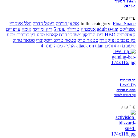
Titan תמשיך
ב-2022
עדי פרל
Final Space
In this category:
אולאן רוג'רס
ביטול סדרה
חלל אינסופי
נטפליקס
adult swim
אנימציה
טריילר
עונה 5
ריק ומורטי
אימה
ערפדים
קאסלבניה
HBO
בית הדרקון
משחקי הכס
קאסט
מסע בין כוכבים
מסע
בין כוכבים: פיקארד
סטאר טרק
סטאר טרק: דיסקוברי
סטאר טרק:
סיפונים תחתונים
attack on titan
אנימה
מנגה
עונה 4
בר הגיימינג
Level Up
בסכנת סגירה,
כך תוכלו לעזור
עדי פרל