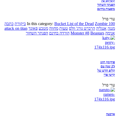
קומיקס של
הפנתר השחור
מופצות בחינם
עדי פרל
Zombie 100
Bucket List of the Dead
In this category:
ביקורת
כתבה
מנגה
אנגליה
הרברט גורג' וולס
טעות
מחווה
מטבע
פאונד
attack on titan
אנימה
Beastars
Monster #8
הורדה בחינם
הפנתר השחור
פוקימון חוגג
25 שנה עם
קליפ חדש של
קייטי פרי
עדי פרל
ארבעה