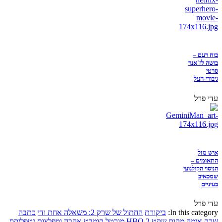
כוח רעם –
בושה לז'אנר
סרטי
גיבורי-העל
עדי פרל
איש מזל
התאומים –
הניסוי הקולנועי
שמכאיב
בעיניים
עדי פרל
In this category:
ביקורת
החתול של שרק 2: משאלה אחת ודי
כתבה
שרק
אימה
מקום שקט 2
HBO
מורטל קומבט
אהבה ומפלצות
נטפליקס