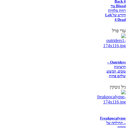
Back 4
Blood עוד
רחוק מלהיות
היורש של Left
4 Dead
עדי פרל
Outriders –
הרעיונות
טובים, הביצוע
שלהם פחות
גיל גוטקין
Freakpocalypse
– תחילתה של
ידידות