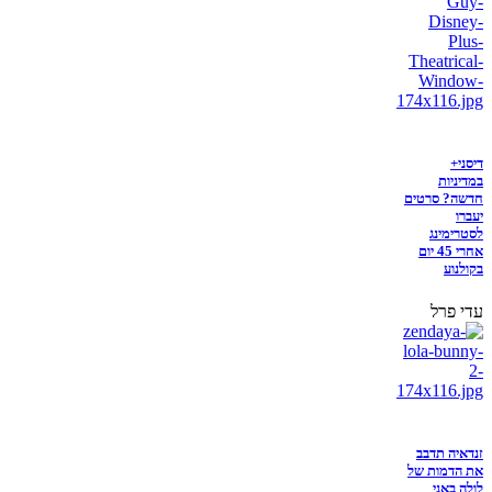
דיסני+
במדיניות
חדשה? סרטים
יעברו
לסטרימינג
אחרי 45 יום
בקולנוע
עדי פרל
זנדאיה תדבב
את הדמות של
לולה באני