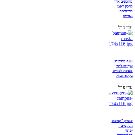
מתכונים איך
להכין ראמן
בהשראת
נארוטו
עדי פרל
נשף מסיכות:
איך לאלתר
מסיכה לפורים
בקלות ובזול
עדי פרל
פארק "קמפוס
הנוקמים"
יפתח