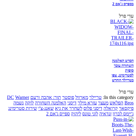
בספייס ג'אם 2
עדי פרל
הסרט האלמנה
השחורה עובר
סופית
לסטרימינג, צפו
בטריילר החדש
עדי פרל
In this category:
טריילר
מארוול
פוסטר
תור: אהבה ורעם
Warner
DC
Bros
הפלאש
מעצר
עזרא מילר
דיסני
האלמנה השחורה
לוקה
נשמה
פיקסאר
קרואלה
דיסני פלוס
לשחרר את גיא
שאנג-צ'י
שירות סטרימינג
ג'יימס לברון
זנדאיה
לוני טונס
ליהוק
ספייס ג'אם 2