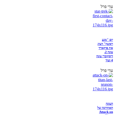
עדי פרל
יום "מגע
ראשון" הציג
את פיקארד
עונה 2,
דיסקוברי עונה
4 ועוד
עדי פרל
העונה
האחרונה של
Attack on