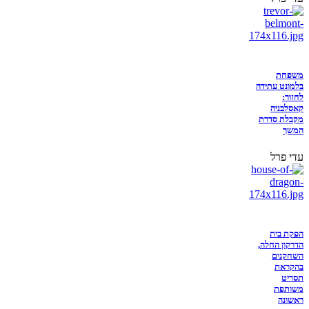
משפחת
בלמונט עתידה
לחזור:
קאסלבניה
מקבלת סדרת
המשך
עדי פרל
הפקת בית
הדרקון החלה,
השחקנים
בהקראת
תסריט
משותפת
ראשונה