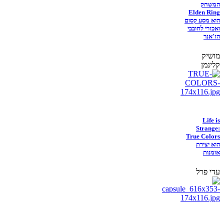
המשחק
Elden Ring
הוא מסע קסום
ואכזרי לחובבי
הז'אנר
מושיק
קלינמן
Life is
Strange:
True Colors
הוא יצירת
אומנות
עדי פרל