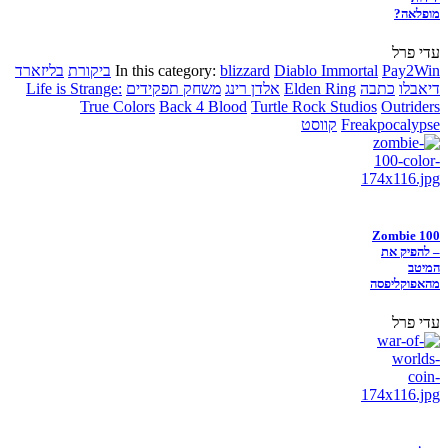
מופלאה?
עדי פרל
Pay2Win
Diablo Immortal
blizzard
In this category:
ביקורת
בליזארד
דיאבלו
כתבה
Elden Ring
אלדן רינג
משחק תפקידים
Life is Strange:
True Colors
Back 4 Blood
Turtle Rock Studios
Outriders
Freakpocalypse
קווסט
Zombie 100
– להפיק את
המיטב
מהאפוקליפסה
עדי פרל