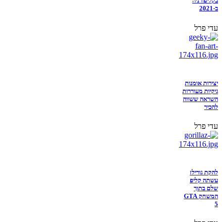
בקליפורניה
ב-2021
עדי פרל
יצירות אומנות
גיקיות מעוררות
השראה ששווה
להכיר
עדי פרל
להקת גורילז
עשתה קליפ
שלם בתוך
המשחק GTA
5