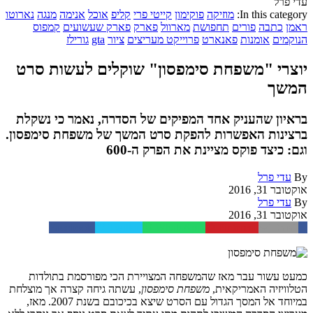
עדי פרל
In this category:
מוזיקה
פוקימון
קייטי פרי
קליפ
אוכל
אנימה
מנגה
נארוטו
ראמן
כתבה
פורים
תחפושת
מארוול
פארק
פארק שעשועים
קמפוס
הנוקמים
אומנות
פאנארט
פרוייקט מעריצים
ציור
gta
גורילז
יוצרי "משפחת סימפסון" שוקלים לעשות סרט
המשך
בראיון שהעניק אחד המפיקים של הסדרה, נאמר כי נשקלת
ברצינות האפשרות להפקת סרט המשך של משפחת סימפסון.
וגם: כיצד פוקס מציינת את הפרק ה-600
By
עדי פרל
אוקטובר 31, 2016
By
עדי פרל
אוקטובר 31, 2016
Facebook
Twitter
WhatsApp
Pinterest
Email
כמעט עשור עבר מאז שהמשפחה המצויירת הכי מפורסמת בתולדות
הטלוויזיה האמריקאית,
משפחת סימפסון
, עשתה גיחה קצרה אך מוצלחת
במיוחד אל המסך הגדול עם הסרט שיצא בכיכובם בשנת 2007. מאז,