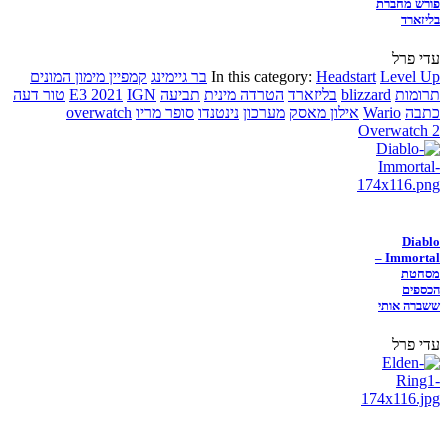
פורש מחברת
בליזארד
עדי פרל
Level Up
Headstart
In this category:
בר גיימינג
קמפיין מימון המונים
תרומות
blizzard
בליזארד
הטרדה מינית
תביעה
IGN
E3 2021
טור דעה
כתבה
Wario
אילון מאסק
מערכון
נינטנדו
סופר מריו
overwatch
Overwatch 2
Diablo
Immortal –
מסחטת
הכספים
ששברה אותי
עדי פרל