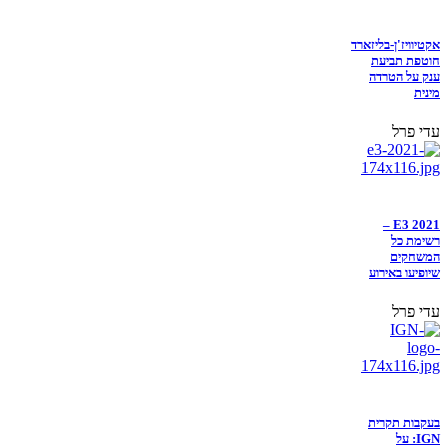
אקטיוויז'ן-בליזארד
חוטפת תביעת
ענק על הטרדה
מינית
עדי פרל
E3 2021 –
רשימת כל
המשחקים
שיופיעו באירוע
עדי פרל
בעקבות תקרית
IGN: על