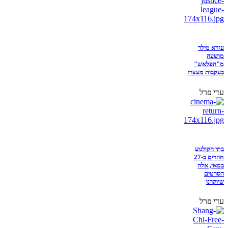
עזרא מילר
מושעה
מ"הפלאש"
בעקבות מעצרו
עדי פרל
בתי הקולנוע
חוזרים ב-27
במאי, אלה
הסרטים
שיוקרנו
עדי פרל