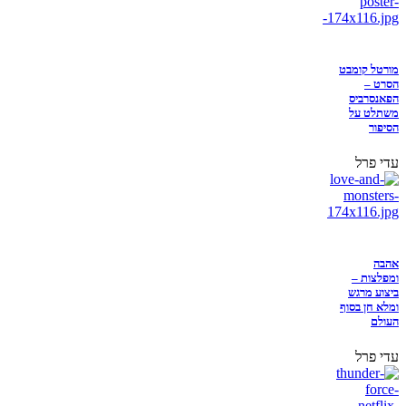
מורטל קומבט
הסרט –
הפאנסרביס
משתלט על
הסיפור
עדי פרל
אהבה
ומפלצות –
ביצוע מרגש
ומלא חן בסוף
העולם
עדי פרל