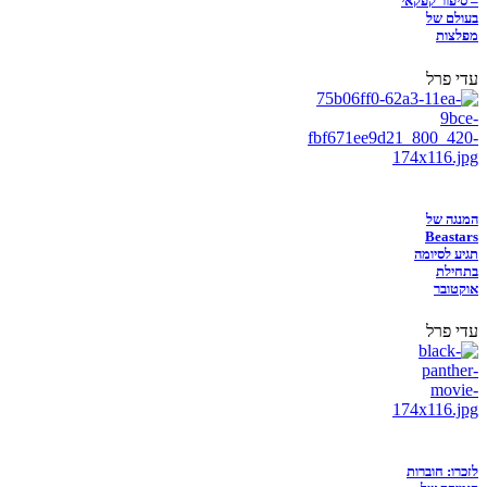
– סיפור קפקאי
בעולם של
מפלצות
עדי פרל
המנגה של
Beastars
תגיע לסיומה
בתחילת
אוקטובר
עדי פרל
לזכרו: חוברות