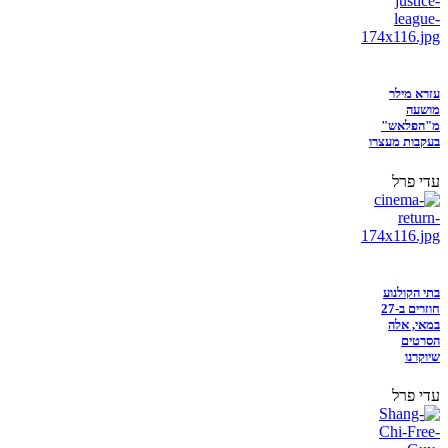
עזרא מילר
מושעה
מ"הפלאש"
בעקבות מעצרו
עדי פרל
בתי הקולנוע
חוזרים ב-27
במאי, אלה
הסרטים
שיוקרנו
עדי פרל