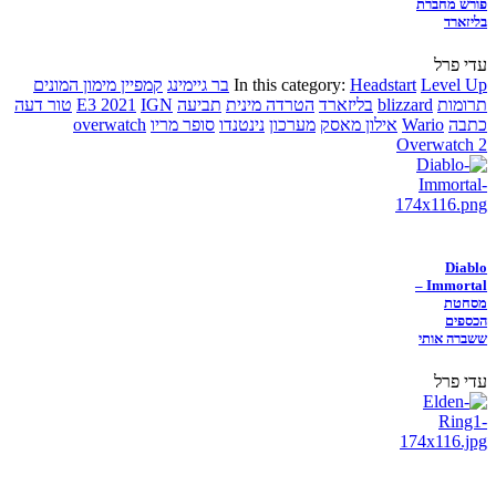
פורש מחברת
בליזארד
עדי פרל
Level Up
Headstart
In this category:
בר גיימינג
קמפיין מימון המונים
תרומות
blizzard
בליזארד
הטרדה מינית
תביעה
IGN
E3 2021
טור דעה
כתבה
Wario
אילון מאסק
מערכון
נינטנדו
סופר מריו
overwatch
Overwatch 2
Diablo
Immortal –
מסחטת
הכספים
ששברה אותי
עדי פרל