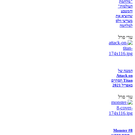
"מלחמת
העולמות"
והמטבע
שהוציא את
מעריצי וולס
למלחמה
עדי פרל
המנגה של
Attack on
Titan תסתיים
באפריל 2021
עדי פרל
Monster #8