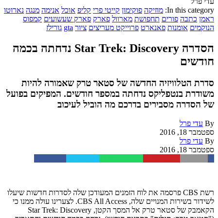
עדי פרל
In this category:
מוזיקה
פוקימון
קייטי פרי
קליפ
אוכל
אנימה
מנגה
נארוטו
ראמן
כתבה
פורים
תחפושת
מארוול
פארק
פארק שעשועים
קמפוס
הנוקמים
אומנות
פאנארט
פרוייקט מעריצים
ציור
gta
גורילז
הסדרה Star Trek: Discovery נדחתה בכמה
חודשים
סדרת הטלוויזיה החדשה של סטאר טרק שאמורה להיות
משודרת בנטפליקס נדחתה במספר חודשים. המפיקים בפועל
של הסדרה מסבירים בדרכם מה הוביל לעיכוב
By
עדי פרל
ספטמבר 18, 2016
By
עדי פרל
ספטמבר 18, 2016
Facebook
Twitter
WhatsApp
Pinterest
Email
רשת CBS פרסמה את לוח הזמנים המעודכן שלה לסדרות חדשות שיעלו
לשידור בשירות המנויים שלה, CBS All Access. לצערינו עולה ממנו כי
הקאמבק של סטאר טרק אל המסך הקטן, Star Trek: Discovery