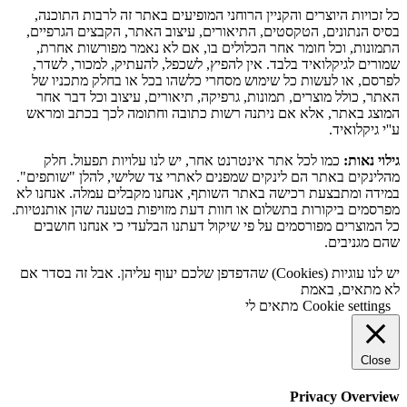
כל זכויות היוצרים והקניין הרוחני המופיעים באתר זה לרבות התוכנה,
בסיס הנתונים, הטקסטים, התיאורים, עיצוב האתר, הקבצים הגרפיים,
התמונות, וכל חומר אחר הכלולים בו, אם לא נאמר מפורשות אחרת,
שמורים לגיקלואיד בלבד. אין להפיץ, לשכפל, להעתיק, למכור, לשדר,
לפרסם, או לעשות כל שימוש מסחרי כלשהו בכל או בחלק מתכניו של
האתר, כולל מוצרים, תמונות, גרפיקה, תיאורים, עיצוב וכל דבר אחר
המוצג באתר, אלא אם ניתנה רשות כתובה וחתומה לכך בכתב ומראש
ע''י גיקלואיד.
גילוי נאות:
כמו לכל אתר אינטרנט אחר, יש לנו עלויות תפעול. חלק
מהלינקים באתר הם לינקים שמפנים לאתרי צד שלישי, להלן "שותפים".
במידה ומתבצעת רכישה באתר השותף, אנחנו מקבלים עמלה. אנחנו לא
מפרסמים ביקורות בתשלום או חוות דעת מזויפות בטענה שהן אותנטיות.
כל המוצרים מפורסמים על פי שיקול דעתנו הבלעדי כי אנחנו חושבים
שהם מגניבים.
יש לנו עוגיות (Cookies) שהדפדפן שלכם יעוף עליהן. אבל זה בסדר אם
לא מתאים, באמת
Cookie settings
מתאים לי
Close
Privacy Overview