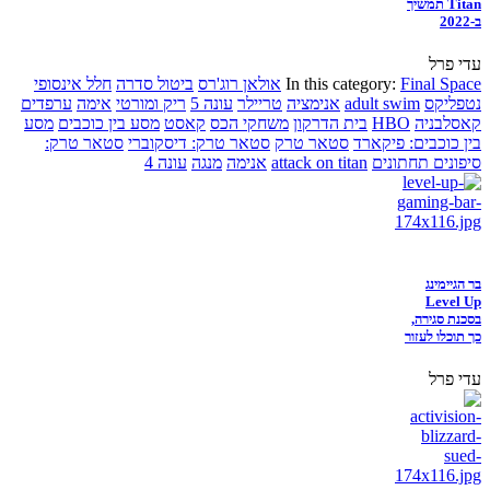
Titan תמשיך
ב-2022
עדי פרל
Final Space
In this category:
אולאן רוג'רס
ביטול סדרה
חלל אינסופי
נטפליקס
adult swim
אנימציה
טריילר
עונה 5
ריק ומורטי
אימה
ערפדים
קאסלבניה
HBO
בית הדרקון
משחקי הכס
קאסט
מסע בין כוכבים
מסע
בין כוכבים: פיקארד
סטאר טרק
סטאר טרק: דיסקוברי
סטאר טרק:
סיפונים תחתונים
attack on titan
אנימה
מנגה
עונה 4
בר הגיימינג
Level Up
בסכנת סגירה,
כך תוכלו לעזור
עדי פרל