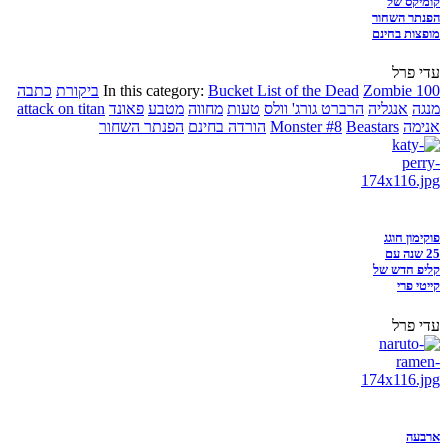
קומיקס של
הפנתר השחור
מופצות בחינם
עדי פרל
Zombie 100
Bucket List of the Dead
In this category:
ביקורת
כתבה
מנגה
אנגליה
הרברט גורג' וולס
טעות
מחווה
מטבע
פאונד
attack on titan
אנימה
Beastars
Monster #8
הורדה בחינם
הפנתר השחור
פוקימון חוגג
25 שנה עם
קליפ חדש של
קייטי פרי
עדי פרל
ארבעה