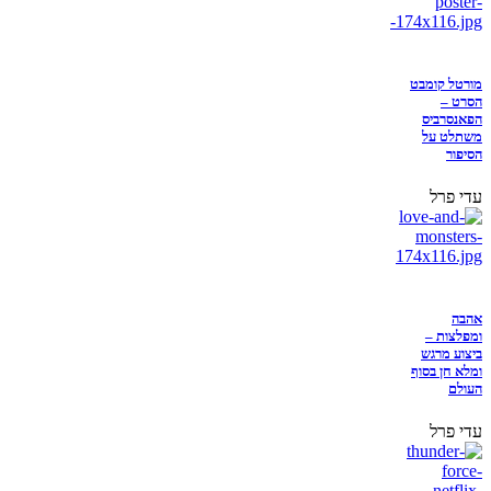
מורטל קומבט
הסרט –
הפאנסרביס
משתלט על
הסיפור
עדי פרל
אהבה
ומפלצות –
ביצוע מרגש
ומלא חן בסוף
העולם
עדי פרל