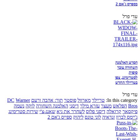
בספייס ג'אם 2
עדי פרל
הסרט האלמנה
השחורה עובר
סופית
לסטרימינג, צפו
בטריילר החדש
עדי פרל
In this category:
טריילר
מארוול
פוסטר
תור: אהבה ורעם
Warner
DC
Bros
הפלאש
מעצר
עזרא מילר
דיסני
האלמנה השחורה
לוקה
נשמה
פיקסאר
קרואלה
דיסני פלוס
לשחרר את גיא
שאנג-צ'י
שירות סטרימינג
ג'יימס לברון
זנדאיה
לוני טונס
ליהוק
ספייס ג'אם 2