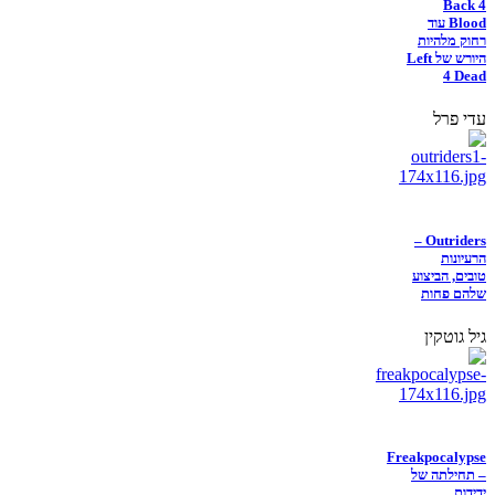
Back 4
Blood עוד
רחוק מלהיות
היורש של Left
4 Dead
עדי פרל
Outriders –
הרעיונות
טובים, הביצוע
שלהם פחות
גיל גוטקין
Freakpocalypse
– תחילתה של
ידידות