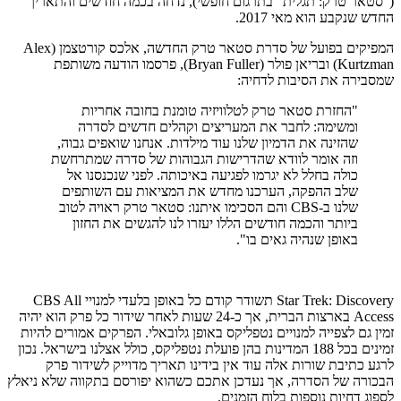
("סטאר טרק: תגלית" בתרגום חופשי), נדחה בכמה חודשים והתאריך
החדש שנקבע הוא מאי 2017.
המפיקים בפועל של סדרת סטאר טרק החדשה, אלכס קורטצמן (Alex
Kurtzman) ובריאן פולר (Bryan Fuller), פרסמו הודעה משותפת
שמסבירה את הסיבות לדחיה:
"החזרת סטאר טרק לטלוויזיה טומנת בחובה אחריות
ומשימה: לחבר את המעריצים וקהלים חדשים לסדרה
שהזינה את הדמיון שלנו עוד מילדות. אנחנו שואפים גבוה,
וזה אומר לוודא שהדרישות הגבוהות של סדרה שמתרחשת
כולה בחלל לא יגרמו לפגיעה באיכותה. לפני שנכנסנו אל
שלב ההפקה, הערכנו מחדש את המציאות עם השותפים
שלנו ב-CBS והם הסכימו איתנו: סטאר טרק ראויה לטוב
ביותר והכמה חודשים הללו יעזרו לנו להגשים את החזון
באופן שנהיה גאים בו".
Star Trek: Discovery תשודר קודם כל באופן בלעדי למנויי CBS All
Access בארצות הברית, אך כ-24 שעות לאחר שידור כל פרק הוא יהיה
זמין גם לצפייה למנויים נטפליקס באופן גלובאלי. הפרקים אמורים להיות
זמינים בכל 188 המדינות בהן פועלת נטפליקס, כולל אצלנו בישראל. נכון
לרגע כתיבת שורות אלה עוד אין בידינו תאריך מדוייק לשידור פרק
הבכורה של הסדרה, אך נעדכן אתכם כשהוא יפורסם בתקווה שלא ניאלץ
לספוג דחיות נוספות בלוח הזמנים.