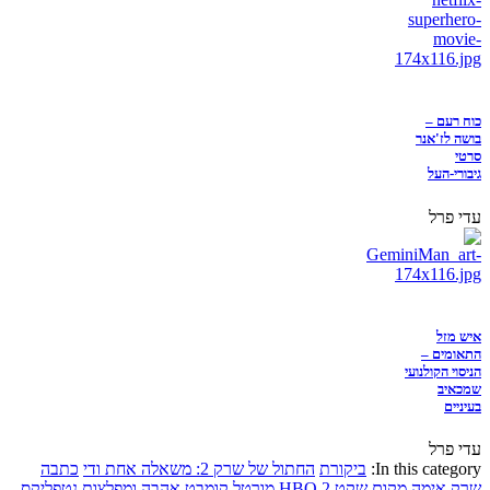
כוח רעם –
בושה לז'אנר
סרטי
גיבורי-העל
עדי פרל
איש מזל
התאומים –
הניסוי הקולנועי
שמכאיב
בעיניים
עדי פרל
In this category:
ביקורת
החתול של שרק 2: משאלה אחת ודי
כתבה
שרק
אימה
מקום שקט 2
HBO
מורטל קומבט
אהבה ומפלצות
נטפליקס