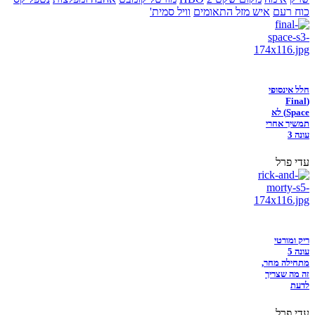
כוח רעם
איש מזל התאומים
וויל סמית'
חלל אינסופי
(Final
Space) לא
תמשיך אחרי
עונה 3
עדי פרל
ריק ומורטי
עונה 5
מתחילה מחר,
זה מה שצריך
לדעת
עדי פרל