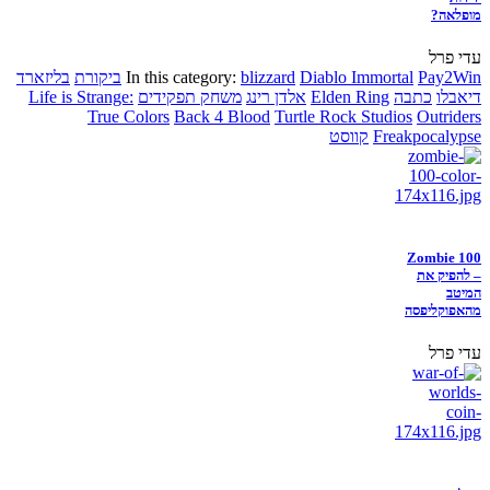
מופלאה?
עדי פרל
Pay2Win
Diablo Immortal
blizzard
In this category:
ביקורת
בליזארד
דיאבלו
כתבה
Elden Ring
אלדן רינג
משחק תפקידים
Life is Strange:
True Colors
Back 4 Blood
Turtle Rock Studios
Outriders
Freakpocalypse
קווסט
Zombie 100
– להפיק את
המיטב
מהאפוקליפסה
עדי פרל