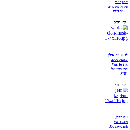
אסקפיזם
וניהול משברים
– טור דעה
עדי פרל
לא נגענו: אילון
מאסק מגלם
את Wario
במערכון של
SNL
עדי פרל
ג'ף קפלן,
הפנים של
Overwatch,