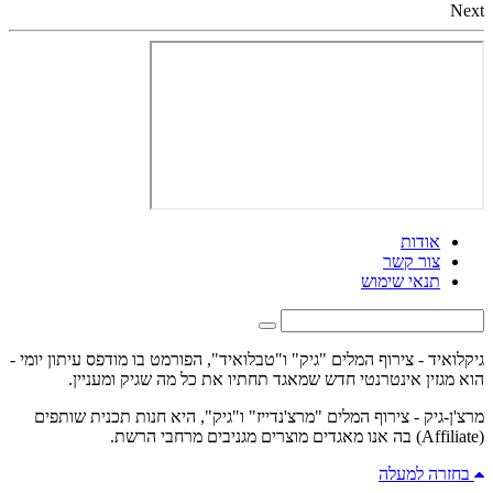
Next
אודות
צור קשר
תנאי שימוש
גיקלואיד - צירוף המלים "גיק" ו"טבלואיד", הפורמט בו מודפס עיתון יומי -
הוא מגזין אינטרנטי חדש שמאגד תחתיו את כל מה שגיק ומעניין.
מרצ'ן-גיק - צירוף המלים "מרצ'נדייז" ו"גיק", היא חנות תכנית שותפים
(Affiliate) בה אנו מאגדים מוצרים מגניבים מרחבי הרשת.
בחזרה למעלה