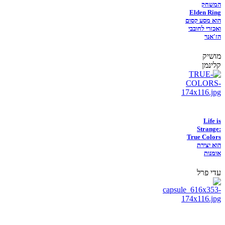
המשחק
Elden Ring
הוא מסע קסום
ואכזרי לחובבי
הז'אנר
מושיק
קלינמן
Life is
Strange:
True Colors
הוא יצירת
אומנות
עדי פרל