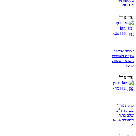
בקליפורניה
ב-2021
עדי פרל
יצירות אומנות
גיקיות מעוררות
השראה ששווה
להכיר
עדי פרל
להקת גורילז
עשתה קליפ
שלם בתוך
המשחק GTA
5