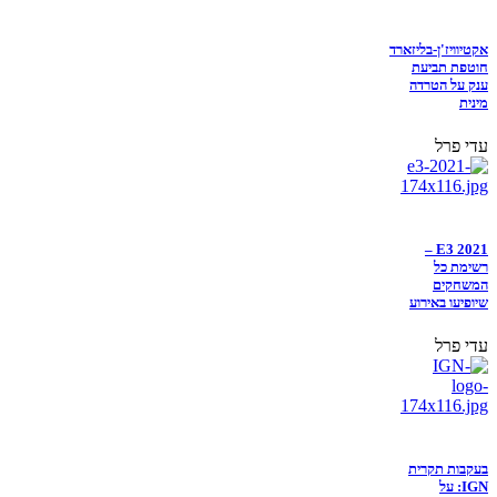
אקטיוויז'ן-בליזארד
חוטפת תביעת
ענק על הטרדה
מינית
עדי פרל
E3 2021 –
רשימת כל
המשחקים
שיופיעו באירוע
עדי פרל
בעקבות תקרית
IGN: על