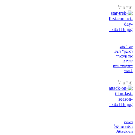
עדי פרל
יום "מגע
ראשון" הציג
את פיקארד
עונה 2,
דיסקוברי עונה
4 ועוד
עדי פרל
העונה
האחרונה של
Attack on