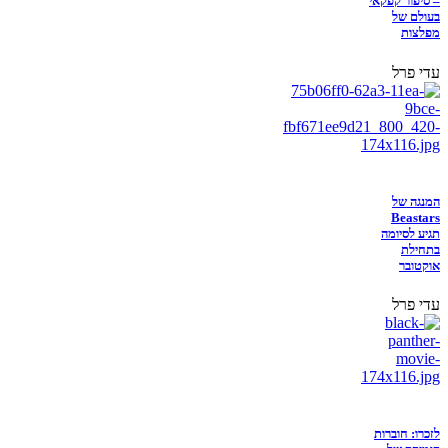
– סיפור קפקאי
בעולם של
מפלצות
עדי פרל
המנגה של
Beastars
תגיע לסיומה
בתחילת
אוקטובר
עדי פרל
לזכרו: חוברות