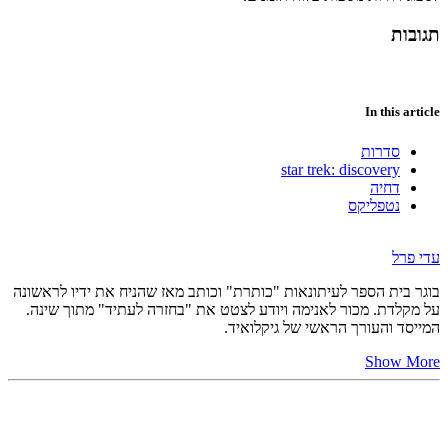
תגובות
In this article
סדרות
star trek: discovery
דחיה
נטפליקס
עדי פרל
בוגר בית הספר לעיתונאות "כותרת" וכותב מאז שהניח את ידיו לראשונה
על מקלדת. מכור לאנימה ויודע לצטט את "בחזרה לעתיד" מתוך שינה.
המייסד והעורך הראשי של גיקלואיד.
Show More