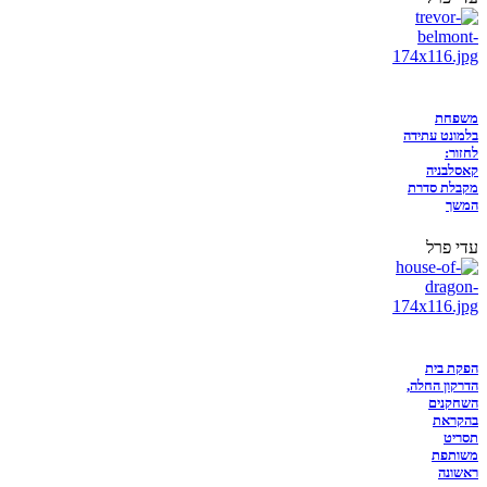
משפחת
בלמונט עתידה
לחזור:
קאסלבניה
מקבלת סדרת
המשך
עדי פרל
הפקת בית
הדרקון החלה,
השחקנים
בהקראת
תסריט
משותפת
ראשונה