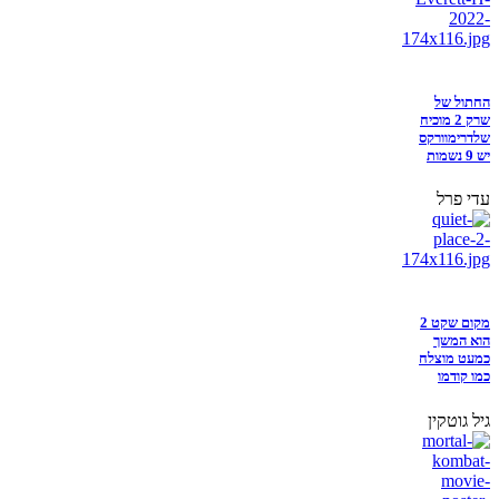
החתול של
שרק 2 מוכיח
שלדרימוורקס
יש 9 נשמות
עדי פרל
מקום שקט 2
הוא המשך
כמעט מוצלח
כמו קודמו
גיל גוטקין