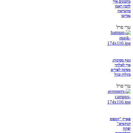
מתכונים איך
להכין ראמן
בהשראת
נארוטו
עדי פרל
נשף מסיכות:
איך לאלתר
מסיכה לפורים
בקלות ובזול
עדי פרל
פארק "קמפוס
הנוקמים"
יפתח