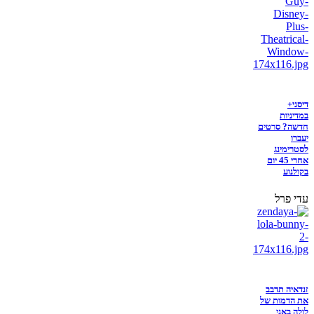
דיסני+
במדיניות
חדשה? סרטים
יעברו
לסטרימינג
אחרי 45 יום
בקולנוע
עדי פרל
זנדאיה תדבב
את הדמות של
לולה באני