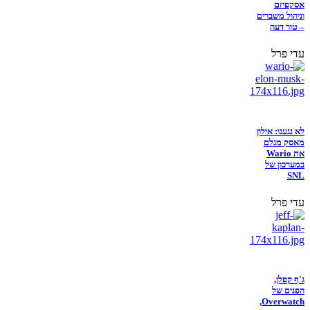
אסקפיזם
וניהול משברים
– טור דעה
עדי פרל
לא נגענו: אילון
מאסק מגלם
את Wario
במערכון של
SNL
עדי פרל
ג'ף קפלן,
הפנים של
Overwatch,