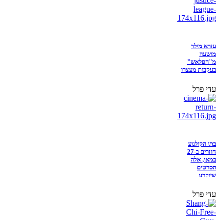
עזרא מילר
מושעה
מ"הפלאש"
בעקבות מעצרו
עדי פרל
בתי הקולנוע
חוזרים ב-27
במאי, אלה
הסרטים
שיוקרנו
עדי פרל