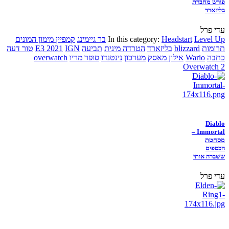
פורש מחברת
בליזארד
עדי פרל
Level Up
Headstart
In this category:
בר גיימינג
קמפיין מימון המונים
תרומות
blizzard
בליזארד
הטרדה מינית
תביעה
IGN
E3 2021
טור דעה
כתבה
Wario
אילון מאסק
מערכון
נינטנדו
סופר מריו
overwatch
Overwatch 2
Diablo
Immortal –
מסחטת
הכספים
ששברה אותי
עדי פרל