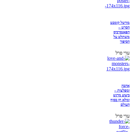
מורטל קומבט
הסרט –
הפאנסרביס
משתלט על
הסיפור
עדי פרל
אהבה
ומפלצות –
ביצוע מרגש
ומלא חן בסוף
העולם
עדי פרל