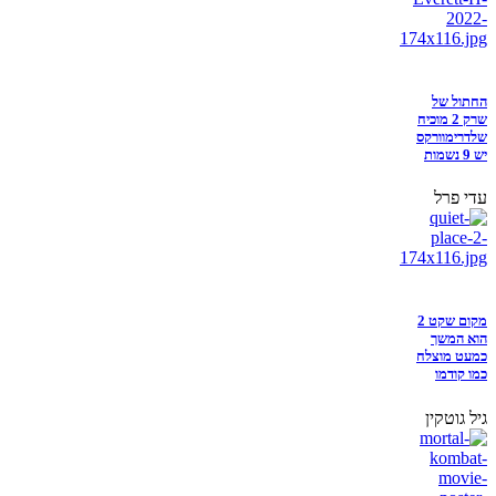
החתול של
שרק 2 מוכיח
שלדרימוורקס
יש 9 נשמות
עדי פרל
מקום שקט 2
הוא המשך
כמעט מוצלח
כמו קודמו
גיל גוטקין