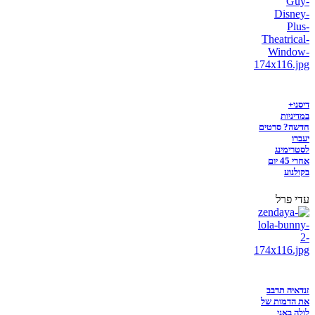
דיסני+
במדיניות
חדשה? סרטים
יעברו
לסטרימינג
אחרי 45 יום
בקולנוע
עדי פרל
זנדאיה תדבב
את הדמות של
לולה באני