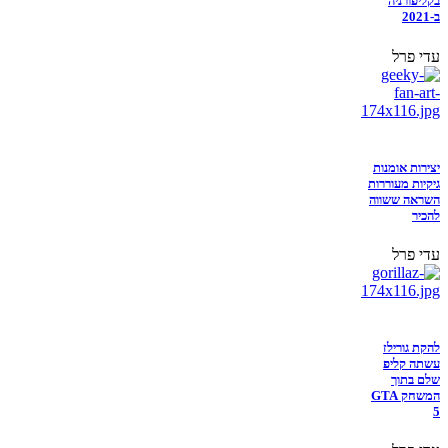
בקליפורניה
ב-2021
עדי פרל
יצירות אומנות
גיקיות מעוררות
השראה ששווה
להכיר
עדי פרל
להקת גורילז
עשתה קליפ
שלם בתוך
המשחק GTA
5