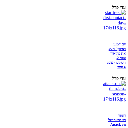
עדי פרל
יום "מגע
ראשון" הציג
את פיקארד
עונה 2,
דיסקוברי עונה
4 ועוד
עדי פרל
העונה
האחרונה של
Attack on