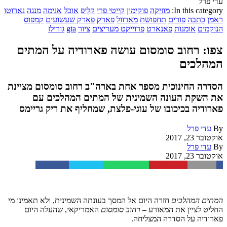
עדי פרל
In this category:
מוזיקה
פוקימון
קייטי פרי
קליפ
אוכל
אנימה
מנגה
נארוטו
ראמן
כתבה
פורים
תחפושת
מארוול
פארק
פארק שעשועים
קמפוס
הנוקמים
אומנות
פאנארט
פרוייקט מעריצים
ציור
gta
גורילז
צפו: רחוב סומסום עושה פארודיה על המתים
המהלכים
הסדרה החינוכית מספר אחת בארה"ב רחוב סומסום מציינת
את השקת העונה השמינית של המתים המהלכים עם
פארודיה בכיכובו של עוגי-פלצת, שמחליף את ריק גריימס
By
עדי פרל
אוקטובר 23, 2017
By
עדי פרל
אוקטובר 23, 2017
Facebook
Twitter
WhatsApp
Pinterest
Email
המתים המהלכים
חזרה היום אל המסך בעונתה השמינית, ולא תאמינו מי
החליט לציין את המאורע –
רחוב סומסום
האמריקאי, שהעלה היום
פארודיה על הסדרה המצליחה.