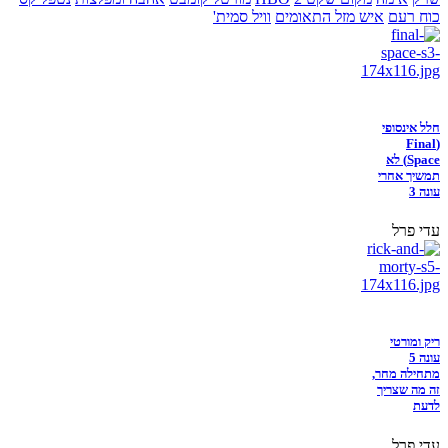
כוח רעם
איש מזל התאומים
וויל סמית'
חלל אינסופי
(Final
Space) לא
תמשיך אחרי
עונה 3
עדי פרל
ריק ומורטי
עונה 5
מתחילה מחר,
זה מה שצריך
לדעת
עדי פרל