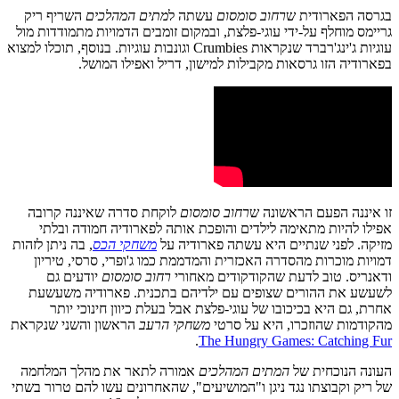
בגרסה הפארודית ש
רחוב סומסום
עשתה ל
מתים המהלכים
השריף ריק
גריימס מוחלף על-ידי עוגי-פלצת, ובמקום זומבים הדמויות מתמודדות מול
עוגיות ג'ינג'רברד שנקראות Crumbies וגונבות עוגיות. בנוסף, תוכלו למצוא
בפארודיה הזו גרסאות מקבילות למישון, דריל ואפילו המושל.
זו איננה הפעם הראשונה ש
רחוב סומסום
לוקחת סדרה שאיננה קרובה
אפילו להיות מתאימה לילדים והופכת אותה לפארודיה חמודה ובלתי
מזיקה. לפני שנתיים היא עשתה פארודיה על
משחקי הכס
, בה ניתן לזהות
דמויות מוכרות מהסדרה האכזרית והמדממת כמו ג'ופרי, סרסי, טיריון
ודאנריס. טוב לדעת שהקודקודים מאחורי
רחוב סומסום
יודעים גם
לשעשע את ההורים שצופים עם ילדיהם בתכנית. פארודיה משעשעת
אחרת, גם היא בכיכובו של עוגי-פלצת אבל בעלת כיוון חינוכי יותר
מהקודמות שהוזכרו, היא על סרטי
משחקי הרעב
הראשון והשני שנקראת
.
The Hungry Games: Catching Fur
העונה הנוכחית של
המתים המהלכים
אמורה לתאר את מהלך המלחמה
של ריק וקבוצתו נגד ניגן ו"המושיעים", שהאחרונים עשו להם טרור בשתי