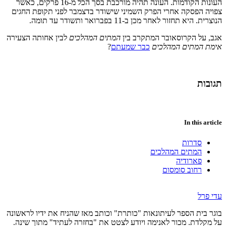
העונות הקודמות. העונה תהיה מורכבת בסך הכל מ-16 פרקים, כאשר
צפויה הפסקה אחרי הפרק השמיני שישודר בדצמבר לפני תקופת החגים
הנוצרית. היא תחזור לאחר מכן ב-11 בפברואר ותשודר עד תומה.
אגב, על הקרוסאובר המתקרב בין
המתים המהלכים
לבין אחותה הצעירה
אימת המתים המהלכים
כבר שמעתם
?
תגובות
In this article
סדרות
המתים המהלכים
פארודיה
רחוב סומסום
עדי פרל
בוגר בית הספר לעיתונאות "כותרת" וכותב מאז שהניח את ידיו לראשונה
על מקלדת. מכור לאנימה ויודע לצטט את "בחזרה לעתיד" מתוך שינה.