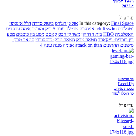
Titan תמשיך
ב-2022
עדי פרל
Final Space
In this category:
אולאן רוג'רס
ביטול סדרה
חלל אינסופי
נטפליקס
adult swim
אנימציה
טריילר
עונה 5
ריק ומורטי
אימה
ערפדים
קאסלבניה
HBO
בית הדרקון
משחקי הכס
קאסט
מסע בין כוכבים
מסע
בין כוכבים: פיקארד
סטאר טרק
סטאר טרק: דיסקוברי
סטאר טרק:
סיפונים תחתונים
attack on titan
אנימה
מנגה
עונה 4
בר הגיימינג
Level Up
בסכנת סגירה,
כך תוכלו לעזור
עדי פרל