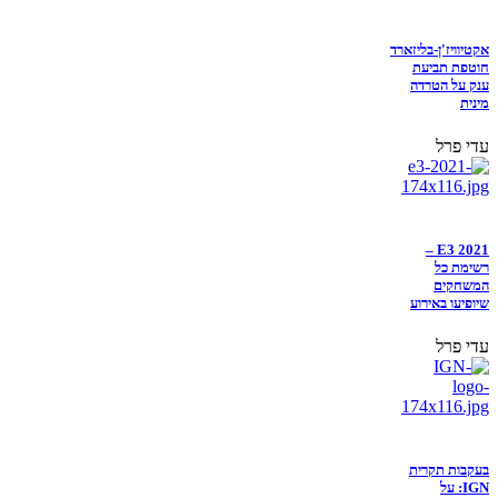
אקטיוויז'ן-בליזארד
חוטפת תביעת
ענק על הטרדה
מינית
עדי פרל
E3 2021 –
רשימת כל
המשחקים
שיופיעו באירוע
עדי פרל
בעקבות תקרית
IGN: על