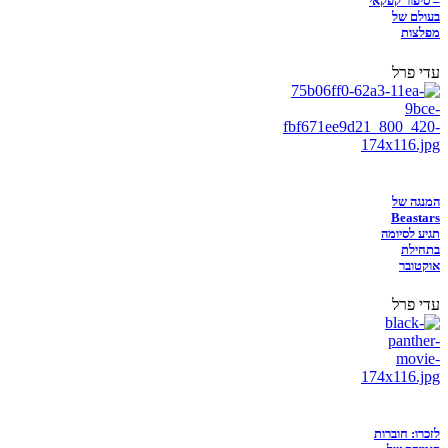
– סיפור קפקאי
בעולם של
מפלצות
עדי פרל
המנגה של
Beastars
תגיע לסיומה
בתחילת
אוקטובר
עדי פרל
לזכרו: חוברות