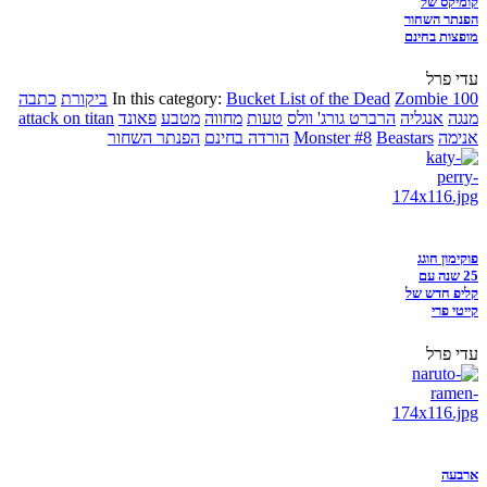
קומיקס של
הפנתר השחור
מופצות בחינם
עדי פרל
Zombie 100
Bucket List of the Dead
In this category:
ביקורת
כתבה
מנגה
אנגליה
הרברט גורג' וולס
טעות
מחווה
מטבע
פאונד
attack on titan
אנימה
Beastars
Monster #8
הורדה בחינם
הפנתר השחור
פוקימון חוגג
25 שנה עם
קליפ חדש של
קייטי פרי
עדי פרל
ארבעה