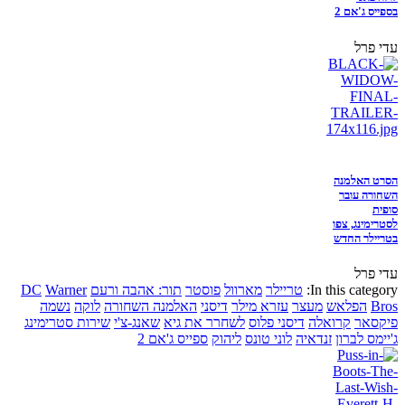
בספייס ג'אם 2
עדי פרל
הסרט האלמנה
השחורה עובר
סופית
לסטרימינג, צפו
בטריילר החדש
עדי פרל
In this category:
טריילר
מארוול
פוסטר
תור: אהבה ורעם
Warner
DC
Bros
הפלאש
מעצר
עזרא מילר
דיסני
האלמנה השחורה
לוקה
נשמה
פיקסאר
קרואלה
דיסני פלוס
לשחרר את גיא
שאנג-צ'י
שירות סטרימינג
ג'יימס לברון
זנדאיה
לוני טונס
ליהוק
ספייס ג'אם 2