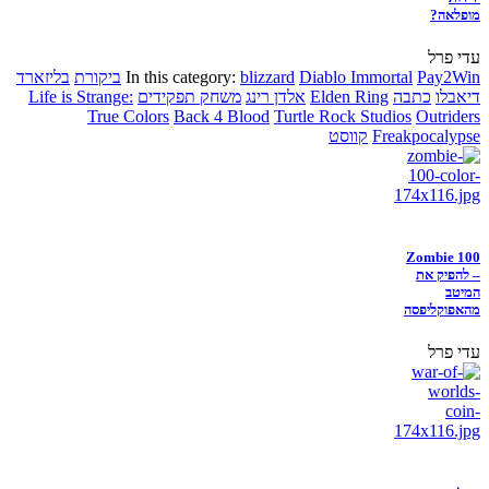
מופלאה?
עדי פרל
Pay2Win
Diablo Immortal
blizzard
In this category:
ביקורת
בליזארד
דיאבלו
כתבה
Elden Ring
אלדן רינג
משחק תפקידים
Life is Strange:
True Colors
Back 4 Blood
Turtle Rock Studios
Outriders
Freakpocalypse
קווסט
Zombie 100
– להפיק את
המיטב
מהאפוקליפסה
עדי פרל