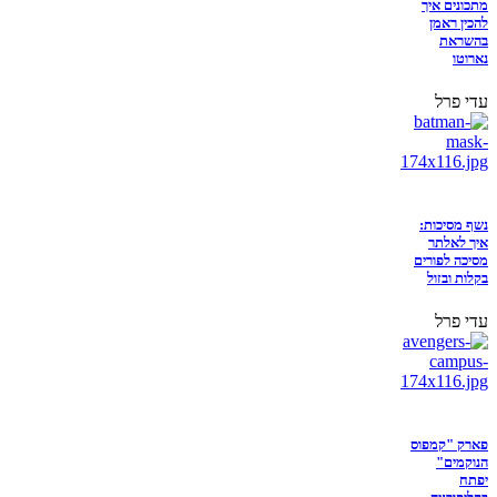
מתכונים איך
להכין ראמן
בהשראת
נארוטו
עדי פרל
נשף מסיכות:
איך לאלתר
מסיכה לפורים
בקלות ובזול
עדי פרל
פארק "קמפוס
הנוקמים"
יפתח