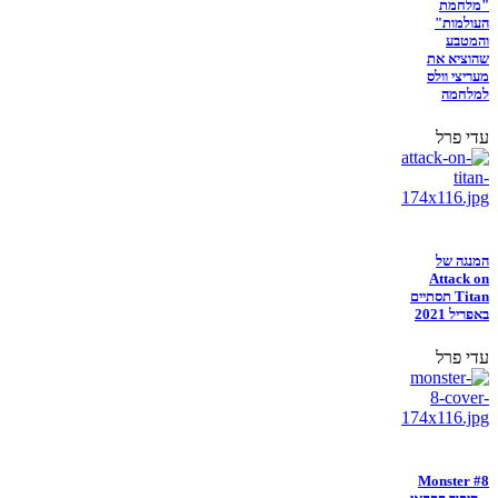
"מלחמת
העולמות"
והמטבע
שהוציא את
מעריצי וולס
למלחמה
עדי פרל
המנגה של
Attack on
Titan תסתיים
באפריל 2021
עדי פרל
Monster #8