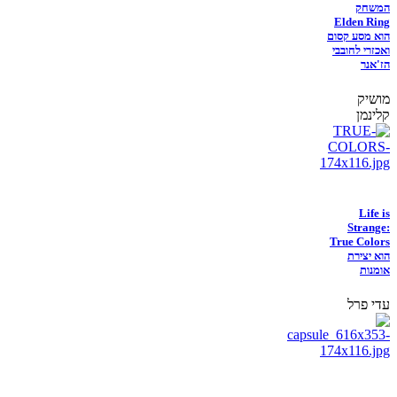
המשחק
Elden Ring
הוא מסע קסום
ואכזרי לחובבי
הז'אנר
מושיק
קלינמן
Life is
Strange:
True Colors
הוא יצירת
אומנות
עדי פרל