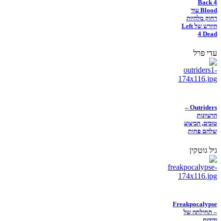
Back 4
Blood עוד
רחוק מלהיות
היורש של Left
4 Dead
עדי פרל
Outriders –
הרעיונות
טובים, הביצוע
שלהם פחות
גיל גוטקין
Freakpocalypse
– תחילתה של
ידידות