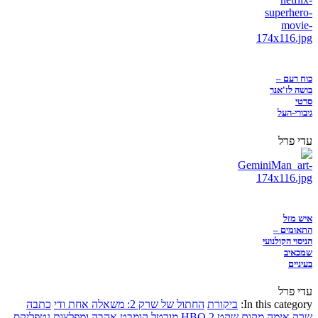
כוח רעם –
בושה לז'אנר
סרטי
גיבורי-העל
עדי פרל
איש מזל
התאומים –
הניסוי הקולנועי
שמכאיב
בעיניים
עדי פרל
In this category:
ביקורת
החתול של שרק 2: משאלה אחת ודי
כתבה
שרק
אימה
מקום שקט 2
HBO
מורטל קומבט
אהבה ומפלצות
נטפליקס