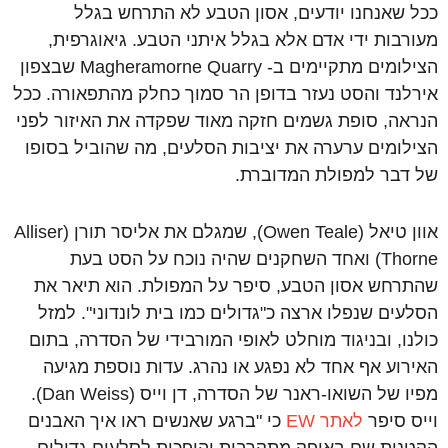
ככל שאנחנו יודעים, אסון הטבע לא התרחש בגלל
מעורבות ידי אדם אלא בגלל איתני הטבע. גיאוגרפית,
הצילומים מתקיימים ב- Magheramorne Quarry שבצפון
אירלנד והסט נעזר בדופן הר סמוך כחלק מהתפאורה. ככל
הנראה, סופת גשמים חזקה מאוד שפקדה את האיזור לפני
הצילומים ערערה את יציבות הסלעים, מה שהוביל בסופו
של דבר למפולת המדוברת.
אוון טיאל (Owen Teale), שמגלם את אליסר תורן (Alliser
Thorne) ואחד השחקנים שהיה נוכח על הסט בעת
שהתרחש אסון הטבע, סיפר על המפולת. הוא תיאר את
הסלעים שנפלו ארצה כ"גדולים כמו בית לונדוני". למזל
כולנו, ובניגוד מוחלט לאופי המורבידי של הסדרה, בתום
האירוע אף אחד לא נפגע או נהרג. עדות נוספת מגיעה
מפיו של השואו-ראנר של הסדרה, דן וייס (Dan Weiss).
וייס סיפר
לאתר EW
כי "ברגע שאנשים ראו איך האבנים