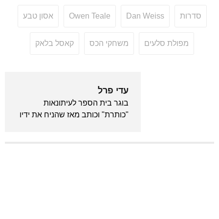
סדרות
Dan Weiss
Owen Teale
אסון טבע
מפולת סלעים
משחקי הכס
קאסל בלאק
עדי פרל
בוגר בית הספר לעיתונאות
"כותרת" וכותב מאז שהניח את ידיו
לראשונה על מקלדת. מכור לאנימה
ויודע לצטט את "בחזרה לעתיד"
מתוך שינה. המייסד והעורך הראשי
של גיקלואיד.