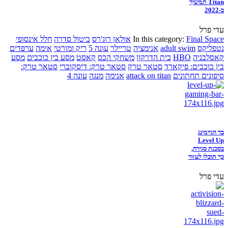
Titan תמשיך
ב-2022
עדי פרל
Final Space
In this category:
אולאן רוג'רס
ביטול סדרה
חלל אינסופי
נטפליקס
adult swim
אנימציה
טריילר
עונה 5
ריק ומורטי
אימה
ערפדים
קאסלבניה
HBO
בית הדרקון
משחקי הכס
קאסט
מסע בין כוכבים
מסע
בין כוכבים: פיקארד
סטאר טרק
סטאר טרק: דיסקוברי
סטאר טרק:
סיפונים תחתונים
attack on titan
אנימה
מנגה
עונה 4
בר הגיימינג
Level Up
בסכנת סגירה,
כך תוכלו לעזור
עדי פרל