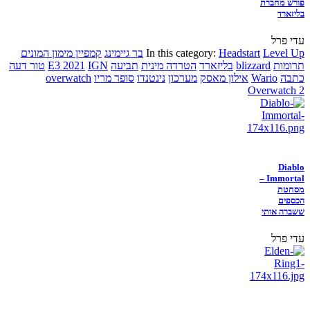
פורש מחברת
בליזארד
עדי פרל
Level Up
Headstart
In this category:
בר גיימינג
קמפיין מימון המונים
תרומות
blizzard
בליזארד
הטרדה מינית
תביעה
IGN
E3 2021
טור דעה
כתבה
Wario
אילון מאסק
מערכון
נינטנדו
סופר מריו
overwatch
Overwatch 2
Diablo
Immortal –
מסחטת
הכספים
ששברה אותי
עדי פרל