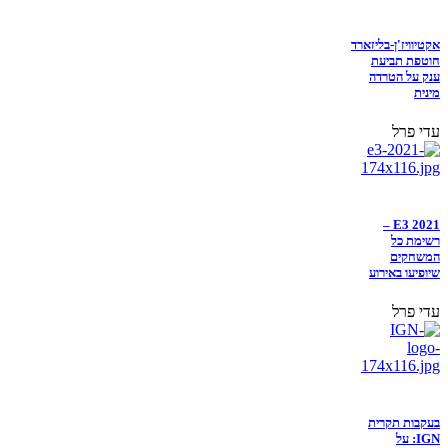
אקטיוויז'ן-בליזארד
חוטפת תביעת
ענק על הטרדה
מינית
עדי פרל
E3 2021 –
רשימת כל
המשחקים
שיופיעו באירוע
עדי פרל
בעקבות תקרית
IGN: על