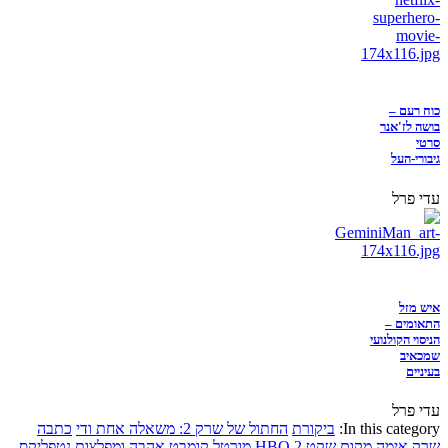
כוח רעם –
בושה לז'אנר
סרטי
גיבורי-העל
עדי פרל
איש מזל
התאומים –
הניסוי הקולנועי
שמכאיב
בעיניים
עדי פרל
In this category:
ביקורת
החתול של שרק 2: משאלה אחת ודי
כתבה
שרק
אימה
מקום שקט 2
HBO
מורטל קומבט
אהבה ומפלצות
נטפליקס