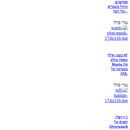
אסקפיזם
וניהול משברים
– טור דעה
עדי פרל
לא נגענו: אילון
מאסק מגלם
את Wario
במערכון של
SNL
עדי פרל
ג'ף קפלן,
הפנים של
Overwatch,