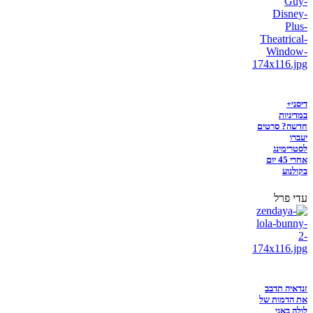
דיסני+
במדיניות
חדשה? סרטים
יעברו
לסטרימינג
אחרי 45 יום
בקולנוע
עדי פרל
זנדאיה תדבב
את הדמות של
לולה באני