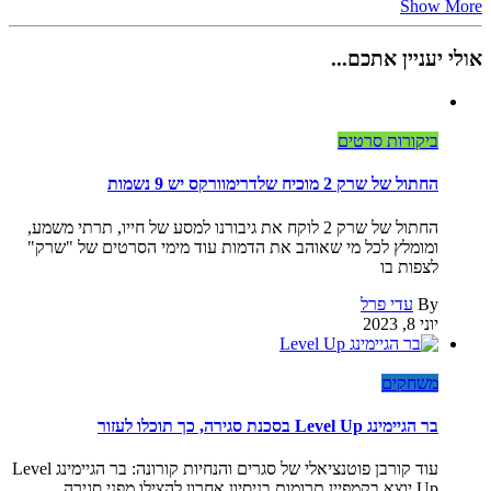
Show More
אולי יעניין אתכם...
ביקורות סרטים
החתול של שרק 2 מוכיח שלדרימוורקס יש 9 נשמות
החתול של שרק 2 לוקח את גיבורנו למסע של חייו, תרתי משמע,
ומומלץ לכל מי שאוהב את הדמות עוד מימי הסרטים של "שרק"
לצפות בו
By
עדי פרל
יוני 8, 2023
משחקים
בר הגיימינג Level Up בסכנת סגירה, כך תוכלו לעזור
עוד קורבן פוטנציאלי של סגרים והנחיות קורונה: בר הגיימינג Level
Up יוצא בקמפיין תרומות בניסיון אחרון להצילו מפני סגירה