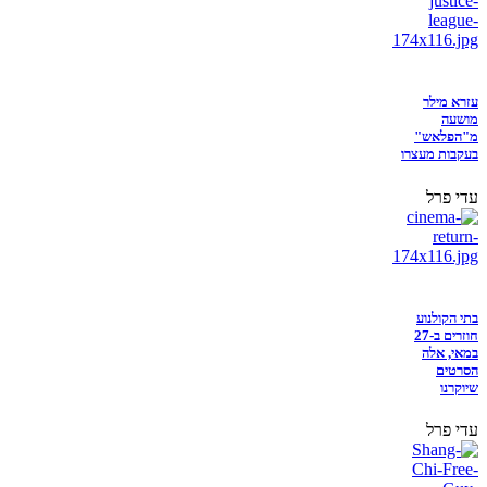
עזרא מילר
מושעה
מ"הפלאש"
בעקבות מעצרו
עדי פרל
בתי הקולנוע
חוזרים ב-27
במאי, אלה
הסרטים
שיוקרנו
עדי פרל