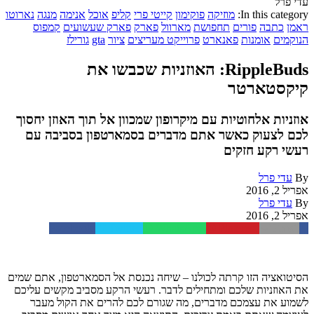
עדי פרל
In this category:
מוזיקה
פוקימון
קייטי פרי
קליפ
אוכל
אנימה
מנגה
נארוטו
ראמן
כתבה
פורים
תחפושת
מארוול
פארק
פארק שעשועים
קמפוס
הנוקמים
אומנות
פאנארט
פרוייקט מעריצים
ציור
gta
גורילז
RippleBuds: האוזניות שכבשו את
קיקסטארטר
אוזניות אלחוטיות עם מיקרופון שמכוון אל תוך האוזן יחסוך
לכם לצעוק כאשר אתם מדברים בסמארטפון בסביבה עם
רעשי רקע חזקים
By
עדי פרל
אפריל 2, 2016
By
עדי פרל
אפריל 2, 2016
Facebook
Twitter
WhatsApp
Pinterest
Email
הסיטואציה הזו קרתה לכולנו – שיחה נכנסת אל הסמארטפון, אתם שמים
את האוזניות שלכם ומתחילים לדבר. רעשי הרקע מסביב מקשים עליכם
לשמוע את עצמכם מדברים, מה שגורם לכם להרים את הקול מעבר