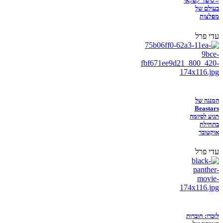
– סיפור קפקאי
בעולם של
מפלצות
עדי פרל
המנגה של
Beastars
תגיע לסיומה
בתחילת
אוקטובר
עדי פרל
לזכרו: חוברות