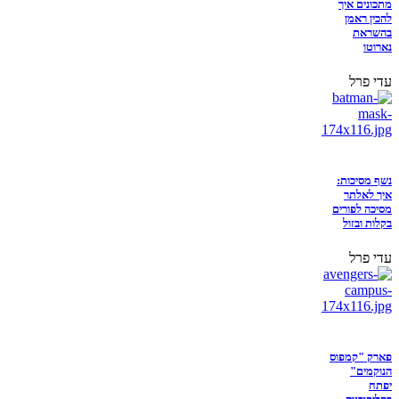
מתכונים איך
להכין ראמן
בהשראת
נארוטו
עדי פרל
נשף מסיכות:
איך לאלתר
מסיכה לפורים
בקלות ובזול
עדי פרל
פארק "קמפוס
הנוקמים"
יפתח