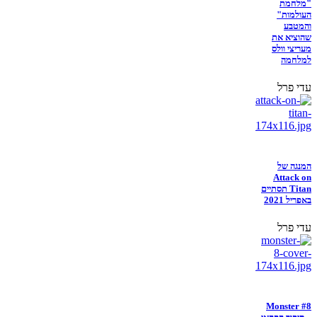
"מלחמת
העולמות"
והמטבע
שהוציא את
מעריצי וולס
למלחמה
עדי פרל
המנגה של
Attack on
Titan תסתיים
באפריל 2021
עדי פרל
Monster #8