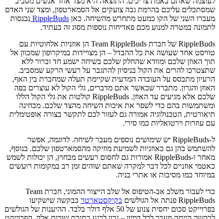
לעוצמה שאתם באמת צריכים. התוצאה היא מצד אחד אנשים מסביב
שמסתכלים עליכם בהרמת גבה צועקים אל הסמארטפון, ומצד שני האדם
מעברו השני של הקו כמעט מתחרש מהשיחה. כאן
RippleBuds
נכנסות
לתמונה במטרה למנוע מכם פאדיחות נוספות מסוג זה בעתיד.
RippleBuds של חברת Team RippleBuds הן אוזניות אלחוטיות עם
טוויסט אחד שעושה את כל ההבדל – הן מצויידות במיקרופון שמכוון אל
תוך האוזן שלכם ומוודא שהחלק שלכם בשיחה ישמע חד וברור ללא
שתצטרכו להרים את הקול בניסיון להתגבר על רעשי הרקע שמסביב.
הרעיון מתבסס על העובדה המדעית שקיימת תעלה שמחברת בין האף,
האוזן והגרון. מתברר שכאשר אתם מדברים, גלי הקול לא עוצרים בפה
שלכם אלא מגיעים עד האוזן. RippleBuds קולטות את גלי הקול הללו
ומשתמשות בהם כדי לשפר את איכות השיחה מהצד שלכם. מבחינה
תיאורטית, הטכנולוגיה אמורה גם לעזור לכם לתקשר בצורה אופטימלית
עם עוזרות וירטואליות כמו סירי.
ל-RippleBuds יש שימושים נוספים מעבר לשיחה. לדוגמה, אפשר
להשתמש בהן גם כאוזניות לשמיעת מוזיקה מהסמארטפון שלכם. בנוסף,
מאחר ו-RippleBuds אמורות גם לחסום רעשים מבחוץ, הן יכולות לשמש
כאטמי אוזניים לכל דבר למקרה שאתם שוהים זמן רב במקומות רועשים
במיוחד כמו מסיבות או אתרי בניה.
כדי לעבור משלב אב-הטיפוס אל שלב הייצור ההמוני, חברת Team
RippleBuds פנתה אל הגולשים
בקיקסטארטר
בבקשה שישקיעו
בפרוייקט סכום יחסית צנוע של 50 אלף דולר בלבד. ההיענות של הגולשים
לבקשה הייתה מעבר לכל דמיון – נכון לרגע כתיבת שורות אלה, הפרוייקט