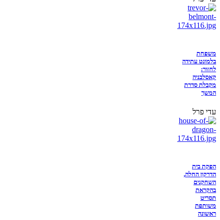
משפחת
בלמונט עתידה
לחזור:
קאסלבניה
מקבלת סדרת
המשך
עדי פרל
הפקת בית
הדרקון החלה,
השחקנים
בהקראת
תסריט
משותפת
ראשונה