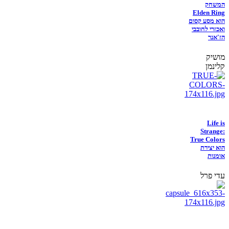
המשחק
Elden Ring
הוא מסע קסום
ואכזרי לחובבי
הז'אנר
מושיק
קלינמן
Life is
Strange:
True Colors
הוא יצירת
אומנות
עדי פרל