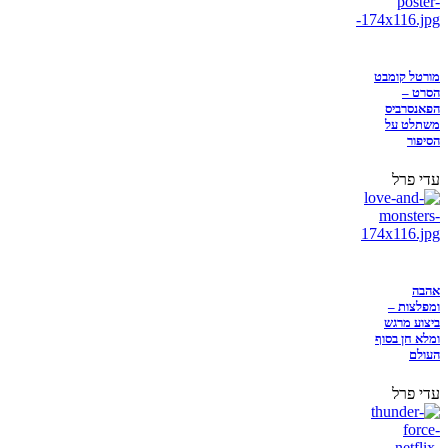
מורטל קומבט
הסרט –
הפאנסרביס
משתלט על
הסיפור
עדי פרל
אהבה
ומפלצות –
ביצוע מרגש
ומלא חן בסוף
העולם
עדי פרל