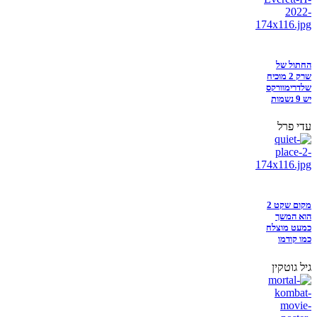
החתול של
שרק 2 מוכיח
שלדרימוורקס
יש 9 נשמות
עדי פרל
מקום שקט 2
הוא המשך
כמעט מוצלח
כמו קודמו
גיל גוטקין