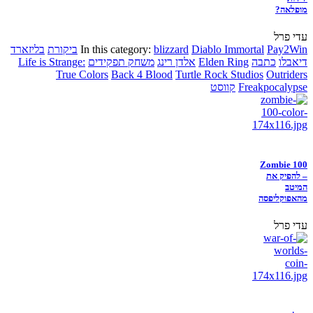
מופלאה?
עדי פרל
Pay2Win
Diablo Immortal
blizzard
In this category:
ביקורת
בליזארד
דיאבלו
כתבה
Elden Ring
אלדן רינג
משחק תפקידים
Life is Strange:
True Colors
Back 4 Blood
Turtle Rock Studios
Outriders
Freakpocalypse
קווסט
Zombie 100
– להפיק את
המיטב
מהאפוקליפסה
עדי פרל