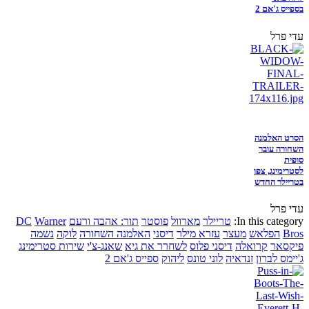
בספייס ג'אם 2
עדי פרל
הסרט האלמנה
השחורה עובר
סופית
לסטרימינג, צפו
בטריילר החדש
עדי פרל
In this category:
טריילר
מארוול
פוסטר
תור: אהבה ורעם
Warner
DC
Bros
הפלאש
מעצר
עזרא מילר
דיסני
האלמנה השחורה
לוקה
נשמה
פיקסאר
קרואלה
דיסני פלוס
לשחרר את גיא
שאנג-צ'י
שירות סטרימינג
ג'יימס לברון
זנדאיה
לוני טונס
ליהוק
ספייס ג'אם 2