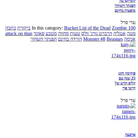
קומיקס של
הפנתר השחור
מופצות בחינם
עדי פרל
Zombie 100
Bucket List of the Dead
In this category:
ביקורת
כתבה
מנגה
אנגליה
הרברט גורג' וולס
טעות
מחווה
מטבע
פאונד
attack on titan
אנימה
Beastars
Monster #8
הורדה בחינם
הפנתר השחור
פוקימון חוגג
25 שנה עם
קליפ חדש של
קייטי פרי
עדי פרל
ארבעה