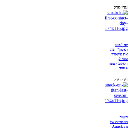
עדי פרל
יום "מגע
ראשון" הציג
את פיקארד
עונה 2,
דיסקוברי עונה
4 ועוד
עדי פרל
העונה
האחרונה של
Attack on