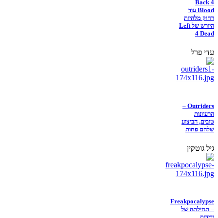
Back 4
Blood עוד
רחוק מלהיות
היורש של Left
4 Dead
עדי פרל
Outriders –
הרעיונות
טובים, הביצוע
שלהם פחות
גיל גוטקין
Freakpocalypse
– תחילתה של
ידידות