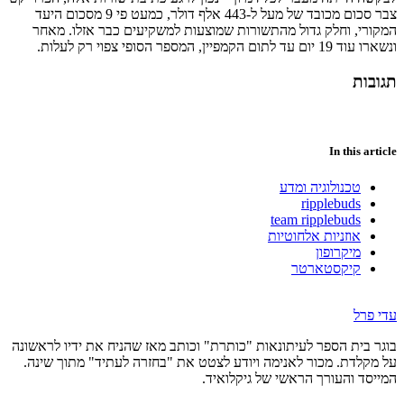
צבר סכום מכובד של מעל ל-443 אלף דולר, כמעט פי 9 מסכום היעד
המקורי, וחלק גדול מהתשורות שמוצעות למשקיעים כבר אזלו. מאחר
ונשארו עוד 19 יום עד לתום הקמפיין, המספר הסופי צפוי רק לעלות.
תגובות
In this article
טכנולוגיה ומדע
ripplebuds
team ripplebuds
אוזניות אלחוטיות
מיקרופון
קיקסטארטר
עדי פרל
בוגר בית הספר לעיתונאות "כותרת" וכותב מאז שהניח את ידיו לראשונה
על מקלדת. מכור לאנימה ויודע לצטט את "בחזרה לעתיד" מתוך שינה.
המייסד והעורך הראשי של גיקלואיד.