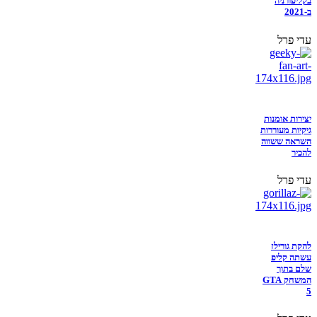
בקליפורניה
ב-2021
עדי פרל
יצירות אומנות
גיקיות מעוררות
השראה ששווה
להכיר
עדי פרל
להקת גורילז
עשתה קליפ
שלם בתוך
המשחק GTA
5