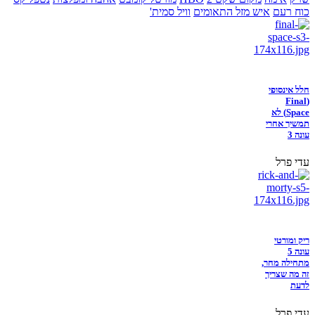
כוח רעם
איש מזל התאומים
וויל סמית'
חלל אינסופי
(Final
Space) לא
תמשיך אחרי
עונה 3
עדי פרל
ריק ומורטי
עונה 5
מתחילה מחר,
זה מה שצריך
לדעת
עדי פרל