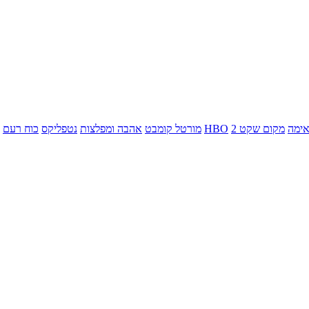
ימה
מקום שקט 2
HBO
מורטל קומבט
אהבה ומפלצות
נטפליקס
כוח רעם