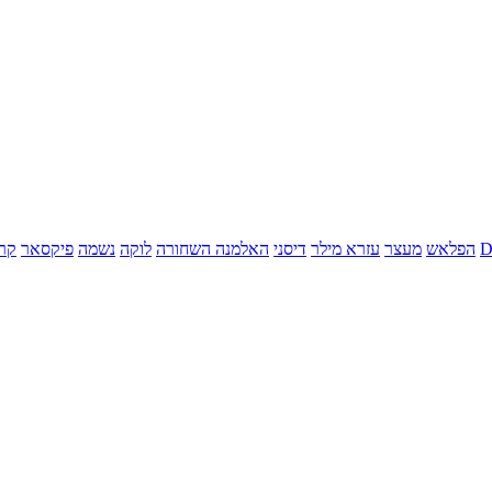
הפלאש
מעצר
עזרא מילר
דיסני
האלמנה השחורה
לוקה
נשמה
פיקסאר
קר