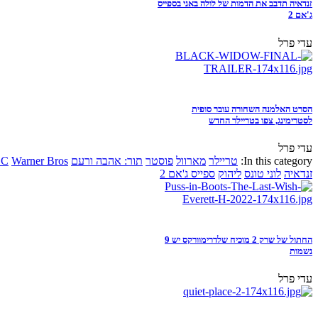
זנדאיה תדבב את הדמות של לולה באני בספייס
ג'אם 2
עדי פרל
הסרט האלמנה השחורה עובר סופית
לסטרימינג, צפו בטריילר החדש
עדי פרל
In this category:
טריילר
מארוול
פוסטר
תור: אהבה ורעם
Warner Bros
DC
זנדאיה
לוני טונס
ליהוק
ספייס ג'אם 2
החתול של שרק 2 מוכיח שלדרימוורקס יש 9
נשמות
עדי פרל