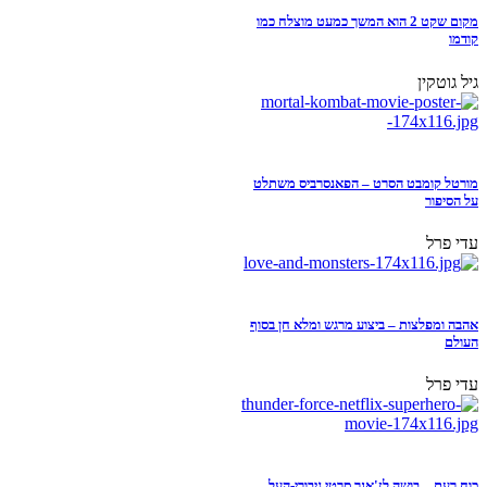
מקום שקט 2 הוא המשך כמעט מוצלח כמו
קודמו
גיל גוטקין
מורטל קומבט הסרט – הפאנסרביס משתלט
על הסיפור
עדי פרל
אהבה ומפלצות – ביצוע מרגש ומלא חן בסוף
העולם
עדי פרל
כוח רעם – בושה לז'אנר סרטי גיבורי-העל