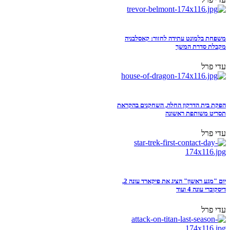
משפחת בלמונט עתידה לחזור: קאסלבניה
מקבלת סדרת המשך
עדי פרל
הפקת בית הדרקון החלה, השחקנים בהקראת
תסריט משותפת ראשונה
עדי פרל
יום "מגע ראשון" הציג את פיקארד עונה 2,
דיסקוברי עונה 4 ועוד
עדי פרל