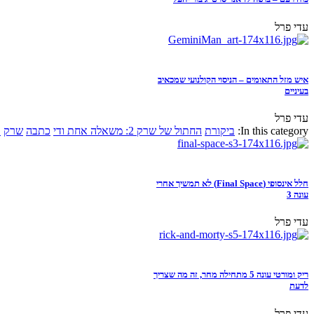
עדי פרל
איש מזל התאומים – הניסוי הקולנועי שמכאיב
בעיניים
עדי פרל
In this category:
ביקורת
החתול של שרק 2: משאלה אחת ודי
כתבה
שרק
א
חלל אינסופי (Final Space) לא תמשיך אחרי
עונה 3
עדי פרל
ריק ומורטי עונה 5 מתחילה מחר, זה מה שצריך
לדעת
עדי פרל