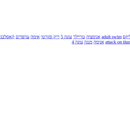
יקס
adult swim
אנימציה
טריילר
עונה 5
ריק ומורטי
אימה
ערפדים
קאסלבני
attack on tita
אנימה
מנגה
עונה 4