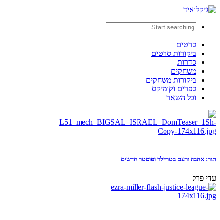
סרטים
ביקורות סרטים
סדרות
משחקים
ביקורות משחקים
ספרים וקומיקס
וכל השאר
תור: אהבה ורעם בטריילר ופוסטר חדשים
עדי פרל