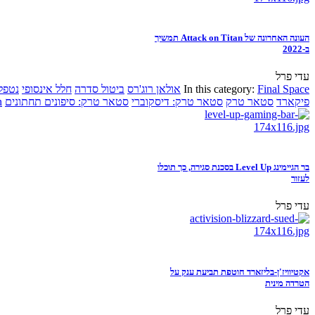
העונה האחרונה של Attack on Titan תמשיך
ב-2022
עדי פרל
Final Space
In this category:
אולאן רוג'רס
ביטול סדרה
חלל אינסופי
נטפל
פיקארד
סטאר טרק
סטאר טרק: דיסקוברי
סטאר טרק: סיפונים תחתונים
n
בר הגיימינג Level Up בסכנת סגירה, כך תוכלו
לעזור
עדי פרל
אקטיוויז'ן-בליזארד חוטפת תביעת ענק על
הטרדה מינית
עדי פרל