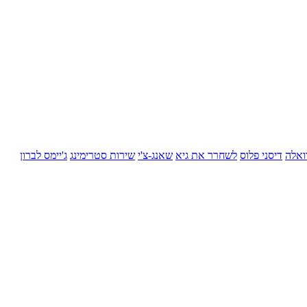
ואלה
דיסני פלוס
לשחרר את גיא
שאנג-צ'י
שירות סטרימינג
ג'יימס לברון