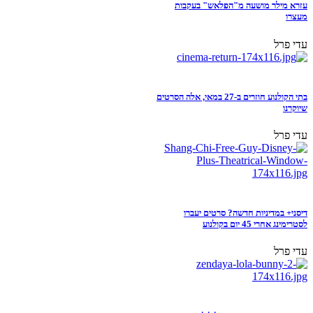
עזרא מילר מושעה מ"הפלאש" בעקבות
מעצרו
עדי פרל
בתי הקולנוע חוזרים ב-27 במאי, אלה הסרטים
שיוקרנו
עדי פרל
דיסני+ במדיניות חדשה? סרטים יעברו
לסטרימינג אחרי 45 יום בקולנוע
עדי פרל