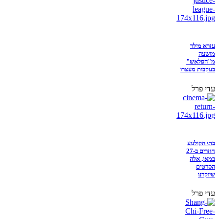
עזרא מילר
מושעה
מ"הפלאש"
בעקבות מעצרו
עדי פרל
בתי הקולנוע
חוזרים ב-27
במאי, אלה
הסרטים
שיוקרנו
עדי פרל