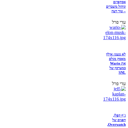
אסקפיזם
וניהול משברים
– טור דעה
עדי פרל
לא נגענו: אילון
מאסק מגלם
את Wario
במערכון של
SNL
עדי פרל
ג'ף קפלן,
הפנים של
Overwatch,