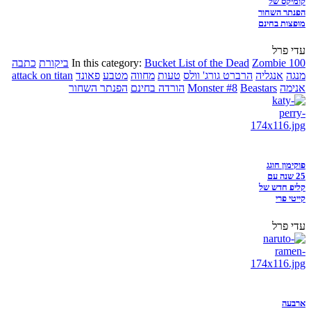
קומיקס של
הפנתר השחור
מופצות בחינם
עדי פרל
Zombie 100
Bucket List of the Dead
In this category:
ביקורת
כתבה
מנגה
אנגליה
הרברט גורג' וולס
טעות
מחווה
מטבע
פאונד
attack on titan
אנימה
Beastars
Monster #8
הורדה בחינם
הפנתר השחור
פוקימון חוגג
25 שנה עם
קליפ חדש של
קייטי פרי
עדי פרל
ארבעה