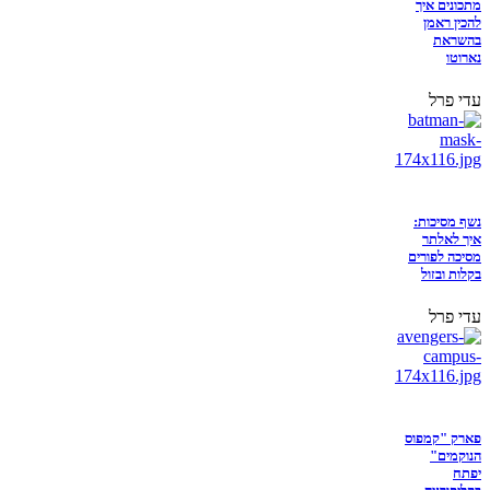
מתכונים איך
להכין ראמן
בהשראת
נארוטו
עדי פרל
נשף מסיכות:
איך לאלתר
מסיכה לפורים
בקלות ובזול
עדי פרל
פארק "קמפוס
הנוקמים"
יפתח