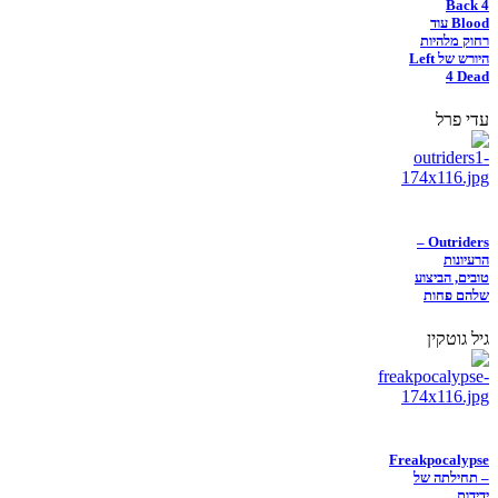
Back 4
Blood עוד
רחוק מלהיות
היורש של Left
4 Dead
עדי פרל
Outriders –
הרעיונות
טובים, הביצוע
שלהם פחות
גיל גוטקין
Freakpocalypse
– תחילתה של
ידידות