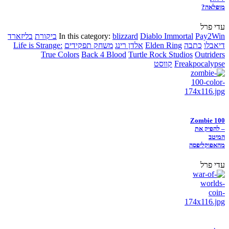
מופלאה?
עדי פרל
Pay2Win
Diablo Immortal
blizzard
In this category:
ביקורת
בליזארד
דיאבלו
כתבה
Elden Ring
אלדן רינג
משחק תפקידים
Life is Strange:
True Colors
Back 4 Blood
Turtle Rock Studios
Outriders
Freakpocalypse
קווסט
Zombie 100
– להפיק את
המיטב
מהאפוקליפסה
עדי פרל