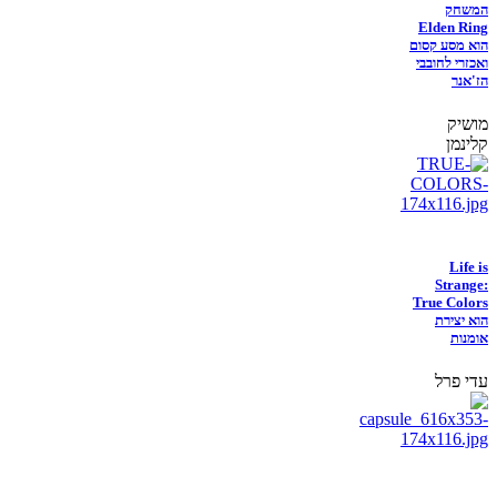
המשחק
Elden Ring
הוא מסע קסום
ואכזרי לחובבי
הז'אנר
מושיק
קלינמן
Life is
Strange:
True Colors
הוא יצירת
אומנות
עדי פרל