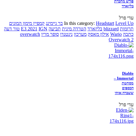
פורש מחברת
בליזארד
עדי פרל
Level Up
Headstart
In this category:
בר גיימינג
קמפיין מימון המונים
תרומות
blizzard
בליזארד
הטרדה מינית
תביעה
IGN
E3 2021
טור דעה
כתבה
Wario
אילון מאסק
מערכון
נינטנדו
סופר מריו
overwatch
Overwatch 2
Diablo
Immortal –
מסחטת
הכספים
ששברה אותי
עדי פרל