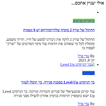
אולי יעניין אתכם...
ביקורות סרטים
החתול של שרק 2 מוכיח שלדרימוורקס יש 9 נשמות
החתול של שרק 2 לוקח את גיבורנו למסע של חייו, תרתי משמע,
ומומלץ לכל מי שאוהב את הדמות עוד מימי הסרטים של "שרק"
לצפות בו
By
עדי פרל
יוני 8, 2023
משחקים
בר הגיימינג Level Up בסכנת סגירה, כך תוכלו לעזור
עוד קורבן פוטנציאלי של סגרים והנחיות קורונה: בר הגיימינג Level
Up יוצא בקמפיין תרומות בניסיון אחרון להצילו מפני סגירה
By
עדי פרל