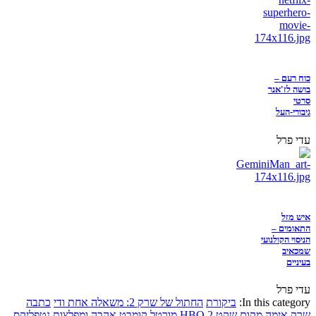
כוח רעם –
בושה לז'אנר
סרטי
גיבורי-העל
עדי פרל
איש מזל
התאומים –
הניסוי הקולנועי
שמכאיב
בעיניים
עדי פרל
In this category:
ביקורת
החתול של שרק 2: משאלה אחת ודי
כתבה
שרק
אימה
מקום שקט 2
HBO
מורטל קומבט
אהבה ומפלצות
נטפליקס