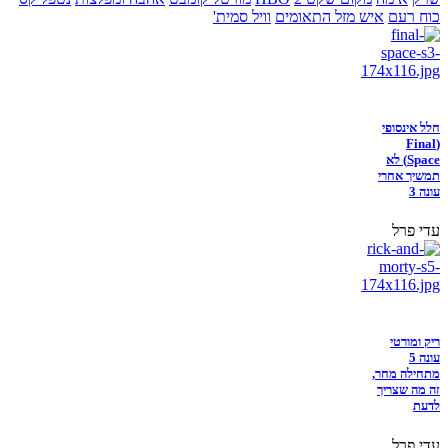
כוח רעם
איש מזל התאומים
וויל סמית'
חלל אינסופי
(Final
Space) לא
תמשיך אחרי
עונה 3
עדי פרל
ריק ומורטי
עונה 5
מתחילה מחר,
זה מה שצריך
לדעת
עדי פרל