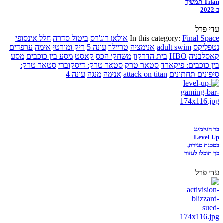
Titan תמשיך
ב-2022
עדי פרל
Final Space
In this category:
אולאן רוג'רס
ביטול סדרה
חלל אינסופי
נטפליקס
adult swim
אנימציה
טריילר
עונה 5
ריק ומורטי
אימה
ערפדים
קאסלבניה
HBO
בית הדרקון
משחקי הכס
קאסט
מסע בין כוכבים
מסע
בין כוכבים: פיקארד
סטאר טרק
סטאר טרק: דיסקוברי
סטאר טרק:
סיפונים תחתונים
attack on titan
אנימה
מנגה
עונה 4
בר הגיימינג
Level Up
בסכנת סגירה,
כך תוכלו לעזור
עדי פרל