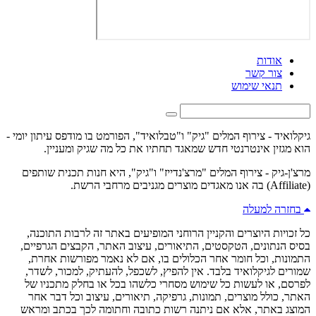
אודות
צור קשר
תנאי שימוש
גיקלואיד - צירוף המלים "גיק" ו"טבלואיד", הפורמט בו מודפס עיתון יומי -
הוא מגזין אינטרנטי חדש שמאגד תחתיו את כל מה שגיק ומעניין.
מרצ'ן-גיק - צירוף המלים "מרצ'נדייז" ו"גיק", היא חנות תכנית שותפים
(Affiliate) בה אנו מאגדים מוצרים מגניבים מרחבי הרשת.
בחזרה למעלה
כל זכויות היוצרים והקניין הרוחני המופיעים באתר זה לרבות התוכנה,
בסיס הנתונים, הטקסטים, התיאורים, עיצוב האתר, הקבצים הגרפיים,
התמונות, וכל חומר אחר הכלולים בו, אם לא נאמר מפורשות אחרת,
שמורים לגיקלואיד בלבד. אין להפיץ, לשכפל, להעתיק, למכור, לשדר,
לפרסם, או לעשות כל שימוש מסחרי כלשהו בכל או בחלק מתכניו של
האתר, כולל מוצרים, תמונות, גרפיקה, תיאורים, עיצוב וכל דבר אחר
המוצג באתר, אלא אם ניתנה רשות כתובה וחתומה לכך בכתב ומראש