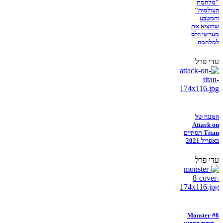
"מלחמת
העולמות"
והמטבע
שהוציא את
מעריצי וולס
למלחמה
עדי פרל
המנגה של
Attack on
Titan תסתיים
באפריל 2021
עדי פרל
Monster #8