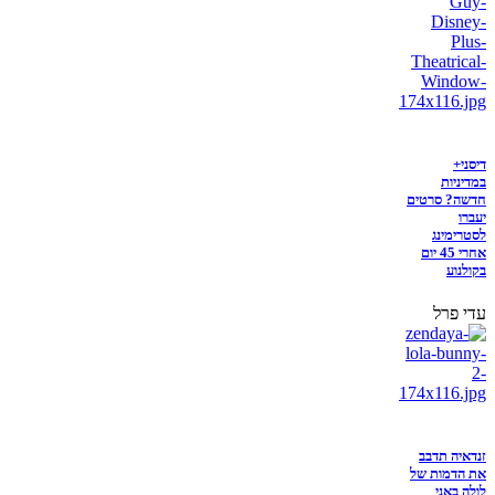
דיסני+
במדיניות
חדשה? סרטים
יעברו
לסטרימינג
אחרי 45 יום
בקולנוע
עדי פרל
זנדאיה תדבב
את הדמות של
לולה באני