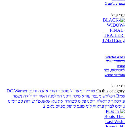
בספייס ג'אם 2
עדי פרל
הסרט האלמנה
השחורה עובר
סופית
לסטרימינג, צפו
בטריילר החדש
עדי פרל
In this category:
טריילר
מארוול
פוסטר
תור: אהבה ורעם
Warner
DC
Bros
הפלאש
מעצר
עזרא מילר
דיסני
האלמנה השחורה
לוקה
נשמה
פיקסאר
קרואלה
דיסני פלוס
לשחרר את גיא
שאנג-צ'י
שירות סטרימינג
ג'יימס לברון
זנדאיה
לוני טונס
ליהוק
ספייס ג'אם 2