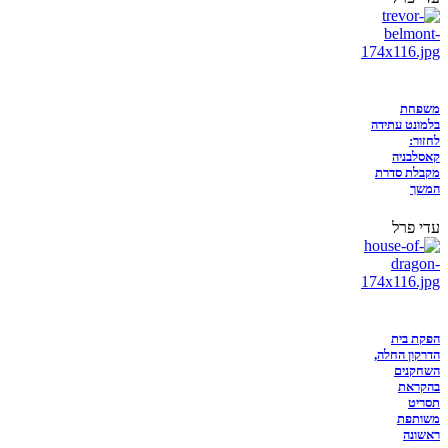
משפחת
בלמונט עתידה
לחזור:
קאסלבניה
מקבלת סדרת
המשך
עדי פרל
הפקת בית
הדרקון החלה,
השחקנים
בהקראת
תסריט
משותפת
ראשונה