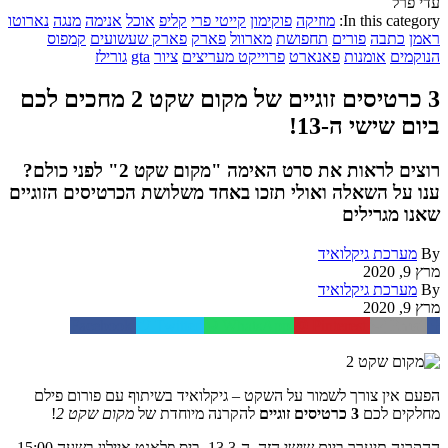
עדי פרל
In this category:
מוזיקה
פוקימון
קייטי פרי
קליפ
אוכל
אנימה
מנגה
נארוטו
ראמן
כתבה
פורים
תחפושת
מארוול
פארק
פארק שעשועים
קמפוס
הנוקמים
אומנות
פאנארט
פרוייקט מעריצים
ציור
gta
גורילז
3 כרטיסים זוגיים של מקום שקט 2 מחכים לכם
ביום שישי ה-13!
רוצים לראות את סרט האימה "מקום שקט 2" לפני כולם?
ענו על השאלה ואולי תזכו באחד משלושת הכרטיסים הזוגיים
שאנו מגרילים
By
מערכת גיקלואיד
מרץ 9, 2020
By
מערכת גיקלואיד
מרץ 9, 2020
Facebook
Twitter
WhatsApp
Pinterest
Email
הפעם אין צורך לשמור על השקט – גיקלואיד בשיתוף עם פורום פילם
מחלקים לכם
3 כרטיסים זוגיים
להקרנה מיוחדת של
מקום שקט 2
!
ההקרנה תיערך ביום שישי הזה, ה-13.3, ביס פלאנט איילון בשעה 15:00.