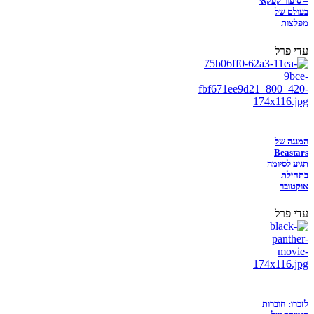
– סיפור קפקאי
בעולם של
מפלצות
עדי פרל
המנגה של
Beastars
תגיע לסיומה
בתחילת
אוקטובר
עדי פרל
לזכרו: חוברות