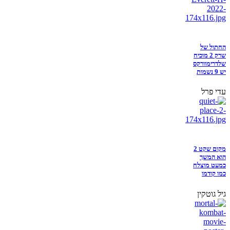
החתול של
שרק 2 מוכיח
שלדרימוורקס
יש 9 נשמות
עדי פרל
מקום שקט 2
הוא המשך
כמעט מוצלח
כמו קודמו
גיל גוטקין