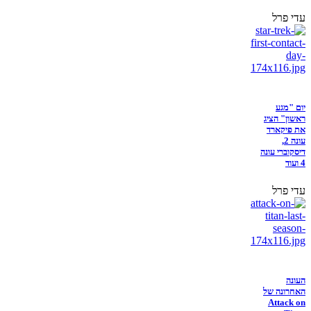
עדי פרל
יום "מגע
ראשון" הציג
את פיקארד
עונה 2,
דיסקוברי עונה
4 ועוד
עדי פרל
העונה
האחרונה של
Attack on