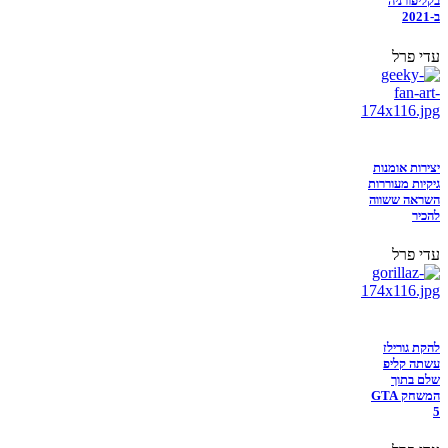
בקליפורניה
ב-2021
עדי פרל
יצירות אומנות
גיקיות מעוררות
השראה ששווה
להכיר
עדי פרל
להקת גורילז
עשתה קליפ
שלם בתוך
המשחק GTA
5