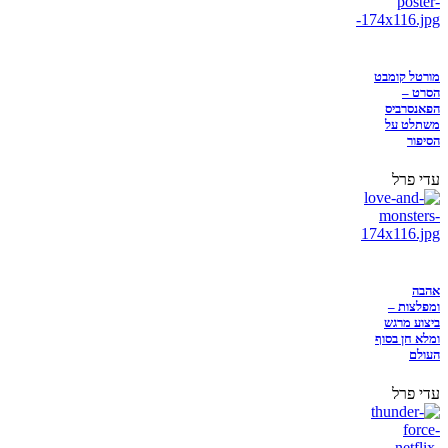
מורטל קומבט
הסרט –
הפאנסרביס
משתלט על
הסיפור
עדי פרל
אהבה
ומפלצות –
ביצוע מרגש
ומלא חן בסוף
העולם
עדי פרל