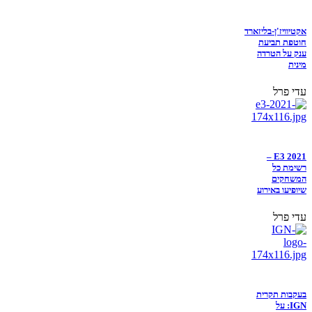
אקטיוויז'ן-בליזארד
חוטפת תביעת
ענק על הטרדה
מינית
עדי פרל
E3 2021 –
רשימת כל
המשחקים
שיופיעו באירוע
עדי פרל
בעקבות תקרית
IGN: על