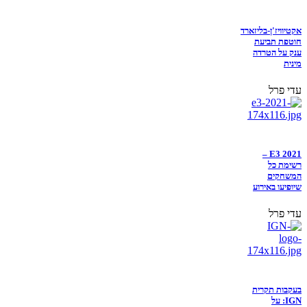
אקטיוויז'ן-בליזארד
חוטפת תביעת
ענק על הטרדה
מינית
עדי פרל
E3 2021 –
רשימת כל
המשחקים
שיופיעו באירוע
עדי פרל
בעקבות תקרית
IGN: על