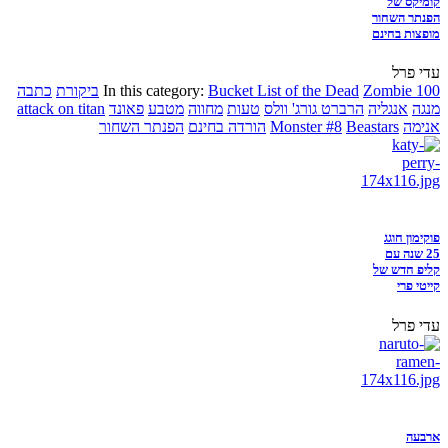
קומיקס של
הפנתר השחור
מופצות בחינם
עדי פרל
Zombie 100
Bucket List of the Dead
In this category:
ביקורת
כתבה
מנגה
אנגליה
הרברט גורג' וולס
טעות
מחווה
מטבע
פאונד
attack on titan
אנימה
Beastars
Monster #8
הורדה בחינם
הפנתר השחור
פוקימון חוגג
25 שנה עם
קליפ חדש של
קייטי פרי
עדי פרל
ארבעה