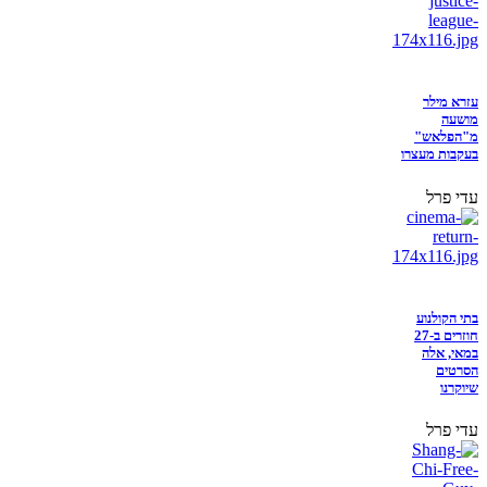
עזרא מילר
מושעה
מ"הפלאש"
בעקבות מעצרו
עדי פרל
בתי הקולנוע
חוזרים ב-27
במאי, אלה
הסרטים
שיוקרנו
עדי פרל