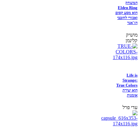
המשחק
Elden Ring
הוא מסע קסום
ואכזרי לחובבי
הז'אנר
מושיק
קלינמן
Life is
Strange:
True Colors
הוא יצירת
אומנות
עדי פרל