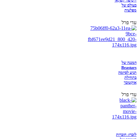
– סיפור קפקאי
בעולם של
מפלצות
עדי פרל
המנגה של
Beastars
תגיע לסיומה
בתחילת
אוקטובר
עדי פרל
לזכרו: חוברות