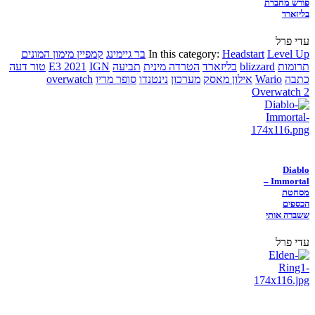
פורש מחברת
בליזארד
עדי פרל
Level Up
Headstart
In this category:
בר גיימינג
קמפיין מימון המונים
תרומות
blizzard
בליזארד
הטרדה מינית
תביעה
IGN
E3 2021
טור דעה
כתבה
Wario
אילון מאסק
מערכון
נינטנדו
סופר מריו
overwatch
Overwatch 2
Diablo
Immortal –
מסחטת
הכספים
ששברה אותי
עדי פרל