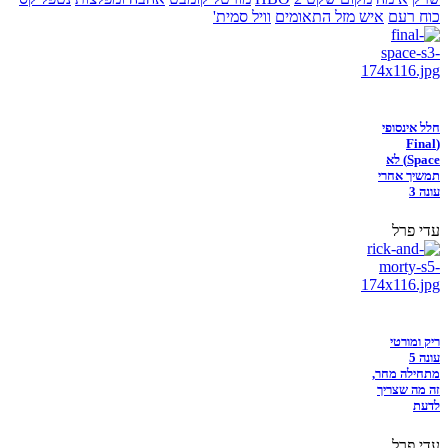
כוח רעם
איש מזל התאומים
וויל סמית'
חלל אינסופי
(Final
Space) לא
תמשיך אחרי
עונה 3
עדי פרל
ריק ומורטי
עונה 5
מתחילה מחר,
זה מה שצריך
לדעת
עדי פרל