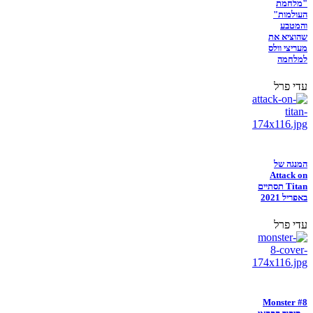
"מלחמת
העולמות"
והמטבע
שהוציא את
מעריצי וולס
למלחמה
עדי פרל
המנגה של
Attack on
Titan תסתיים
באפריל 2021
עדי פרל
Monster #8