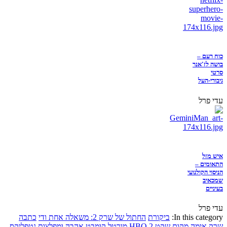
כוח רעם –
בושה לז'אנר
סרטי
גיבורי-העל
עדי פרל
איש מזל
התאומים –
הניסוי הקולנועי
שמכאיב
בעיניים
עדי פרל
In this category:
ביקורת
החתול של שרק 2: משאלה אחת ודי
כתבה
שרק
אימה
מקום שקט 2
HBO
מורטל קומבט
אהבה ומפלצות
נטפליקס