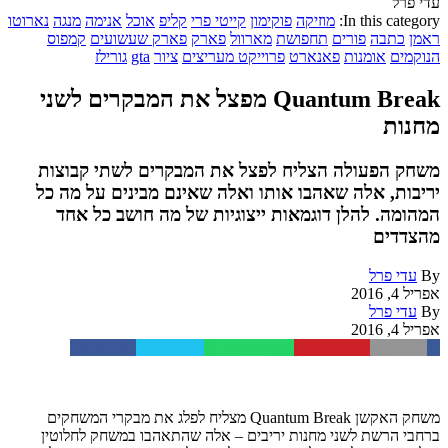
עדי פרל
In this category:
מוזיקה
פוקימון
קייטי פרי
קליפ
אוכל
אנימה
מנגה
נארוטו
ראמן
כתבה
פורים
תחפושת
מארוול
פארק
פארק שעשועים
קמפוס
הנוקמים
אומנות
פאנארט
פרוייקט מעריצים
ציור
gta
גורילז
Quantum Break מפצל את המבקרים לשני
מחנות
משחק הפעולה הצליח לפצל את המבקרים לשתי קבוצות
יריבות, אלה שאהבו אותו ואלה שאינם מבינים על מה כל
המהומה. להלן דוגמאות ייצוגיות של מה חושב כל אחד
מהצדדים
By
עדי פרל
אפריל 4, 2016
By
עדי פרל
אפריל 4, 2016
Facebook
Twitter
WhatsApp
Pinterest
Email
משחק האקשן Quantum Break מצליח לפלג את מבקרי המשחקים
ברחבי הרשת לשני מחנות יריבים – אלה שהתאהבו במשחק לחלוטין