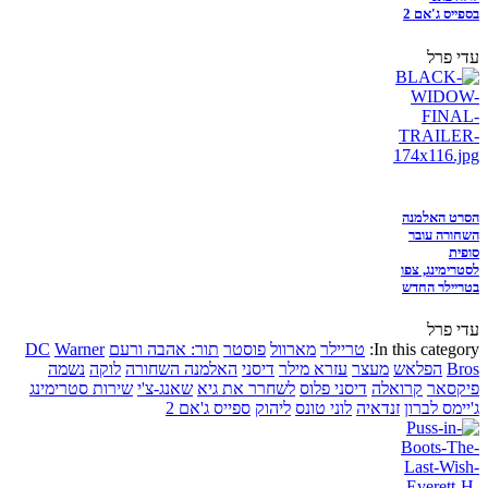
בספייס ג'אם 2
עדי פרל
הסרט האלמנה
השחורה עובר
סופית
לסטרימינג, צפו
בטריילר החדש
עדי פרל
In this category:
טריילר
מארוול
פוסטר
תור: אהבה ורעם
Warner
DC
Bros
הפלאש
מעצר
עזרא מילר
דיסני
האלמנה השחורה
לוקה
נשמה
פיקסאר
קרואלה
דיסני פלוס
לשחרר את גיא
שאנג-צ'י
שירות סטרימינג
ג'יימס לברון
זנדאיה
לוני טונס
ליהוק
ספייס ג'אם 2