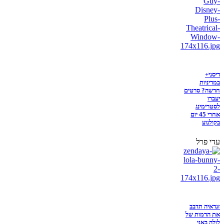
דיסני+
במדיניות
חדשה? סרטים
יעברו
לסטרימינג
אחרי 45 יום
בקולנוע
עדי פרל
זנדאיה תדבב
את הדמות של
לולה באני