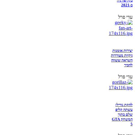
בקליפורניה
ב-2021
עדי פרל
יצירות אומנות
גיקיות מעוררות
השראה ששווה
להכיר
עדי פרל
להקת גורילז
עשתה קליפ
שלם בתוך
המשחק GTA
5