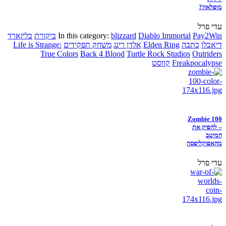
מופלאה?
עדי פרל
Pay2Win
Diablo Immortal
blizzard
In this category:
ביקורת
בליזארד
דיאבלו
כתבה
Elden Ring
אלדן רינג
משחק תפקידים
Life is Strange:
True Colors
Back 4 Blood
Turtle Rock Studios
Outriders
Freakpocalypse
קווסט
Zombie 100
– להפיק את
המיטב
מהאפוקליפסה
עדי פרל