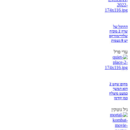
החתול של
שרק 2 מוכיח
שלדרימוורקס
יש 9 נשמות
עדי פרל
מקום שקט 2
הוא המשך
כמעט מוצלח
כמו קודמו
גיל גוטקין