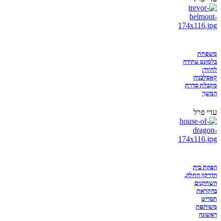
משפחת
בלמונט עתידה
לחזור:
קאסלבניה
מקבלת סדרת
המשך
עדי פרל
הפקת בית
הדרקון החלה,
השחקנים
בהקראת
תסריט
משותפת
ראשונה