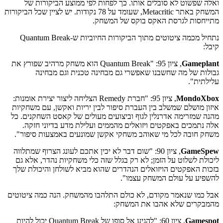
ואלה שפשוט לא סובלים אותו. כך לפחות לפי ממוצע הביקורות של
המשחק באתר Metacritic, שעומד על 78 נקודות. יש לציין שכל הביקורות
מתייחסות לגרסת האקס בוקס של המשחק.
נתחיל מכמה ציטוטים מתוך הביקורות החיוביות ש-Quantum Break
קיבל:
Gameplant
, ציון 95: "Quantum Break הוא משחק מרהיב שפורץ את
גבולות של מה שחשבנו שאפשרי גם מבחינה טכנית וגם מבחינה
עלילתית".
MondoXbox
, ציון 95: "חברת Remedy הצליחה ליצור יצירת אומנות:
איזון מושלם שמשלב בין העברת סיפור לבין יריות ואקשן, עם משחקיות
מהנה שמזרימה אדרנלין לגוף וביצועים מעולים של קאסט השחקנים. כל
אלה נתמכים באפקטים ויזואלים מהממים ועלילת מדע בדיוני חזקה.
משחק חובה לכל מי שאוהב משחקי אקשן שמונעים באמצעות סיפור".
GameSpew
, ציון 90: "שום דבר לא יכין אתכם לעונג הצרוף שמתלווה
ליכולת לשלוט על הזמן; לא רק בגלל שזה כלי משחקיות נהדר, אלא גם
בזכות האפקטים הויזואלים הנהדרים שהוא מביא לשולחן והיכולת שלך
להשפיע על עולם המשחק עצמו".
אבל כמו שנאמר מקודם, לא כולם התלהבו מהמשחק. הנה כמה ציטוטים
מהמבקרים שלא אהבו את המשחק:
Gamespot
, ציון 60: "להגיע אל סופו של Quantum Break יכול להיות