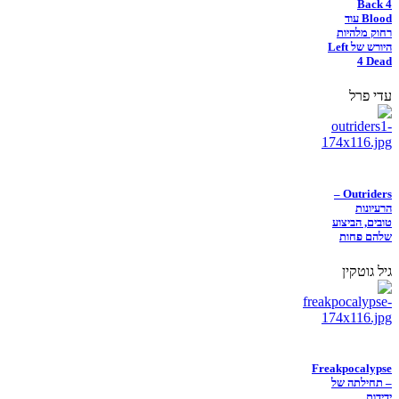
Back 4
Blood עוד
רחוק מלהיות
היורש של Left
4 Dead
עדי פרל
Outriders –
הרעיונות
טובים, הביצוע
שלהם פחות
גיל גוטקין
Freakpocalypse
– תחילתה של
ידידות