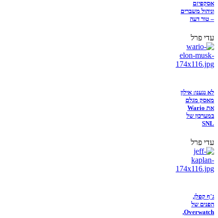
אסקפיזם
וניהול משברים
– טור דעה
עדי פרל
לא נגענו: אילון
מאסק מגלם
את Wario
במערכון של
SNL
עדי פרל
ג'ף קפלן,
הפנים של
Overwatch,