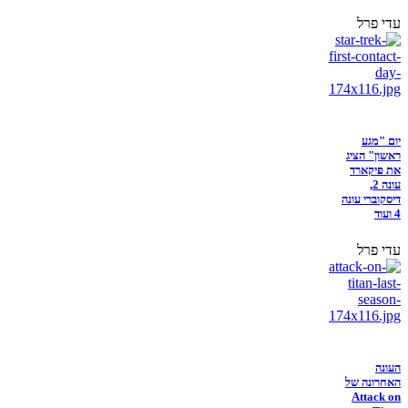
עדי פרל
יום "מגע
ראשון" הציג
את פיקארד
עונה 2,
דיסקוברי עונה
4 ועוד
עדי פרל
העונה
האחרונה של
Attack on