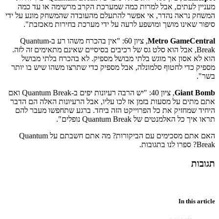
מעניין לעתים, אבל למרות כמה שמערכת הקרב מרשימה או עד כמה
המשחק נראה נהדר, אי אפשר להתעלם מהעובדה שהמשחק מונע על ידי
סיפור שאינו מושך ומושפע לרעה על ידי מערכת בחירות מאכזבת".
Metro GameCentral
, ציון 60: "אין בהכרח משהו רע ב-Quantum
Break, אבל הוא סלט גס של רכיבים בסיסיים שאינם מתאימים זה לזה.
הוא לא אסון אך מוגש בלתי מבושל מספיק. לא בהכרח בלתי מבושל
מספיק כדי לחטוף סלמונלה, אבל מספיק כדי שתרצו משהו שיש בו יותר
בשר".
Giant Bomb
, ציון 40: "יש הרבה רעיונות יפים ב-Quantum Break ואם
אתם מתים על מסעות בזמן אז לכו עליו, אבל הרעיונות האלה הם הדבר
היחיד שמחזיק את כל הפרוייקט הזה ביחד. ברגע שתחפשו מעבר להם
תראו איך כל האלמנטים של Quantum Break נופלים".
האם אתם מסכימים עם הביקורות? מה אתם חשבתם על Quantum
Break? ספרו לנו בתגובות.
תגובות
In this article