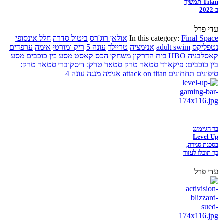
Titan תמשיך
ב-2022
עדי פרל
Final Space
In this category:
אולאן רוג'רס
ביטול סדרה
חלל אינסופי
נטפליקס
adult swim
אנימציה
טריילר
עונה 5
ריק ומורטי
אימה
ערפדים
קאסלבניה
HBO
בית הדרקון
משחקי הכס
קאסט
מסע בין כוכבים
מסע
בין כוכבים: פיקארד
סטאר טרק
סטאר טרק: דיסקוברי
סטאר טרק:
סיפונים תחתונים
attack on titan
אנימה
מנגה
עונה 4
בר הגיימינג
Level Up
בסכנת סגירה,
כך תוכלו לעזור
עדי פרל