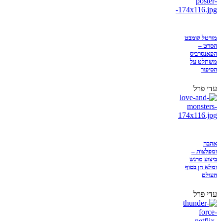
מורטל קומבט
הסרט –
הפאנסרביס
משתלט על
הסיפור
עדי פרל
אהבה
ומפלצות –
ביצוע מרגש
ומלא חן בסוף
העולם
עדי פרל