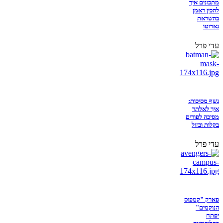
מתכונים איך
להכין ראמן
בהשראת
נארוטו
עדי פרל
נשף מסיכות:
איך לאלתר
מסיכה לפורים
בקלות ובזול
עדי פרל
פארק "קמפוס
הנוקמים"
יפתח