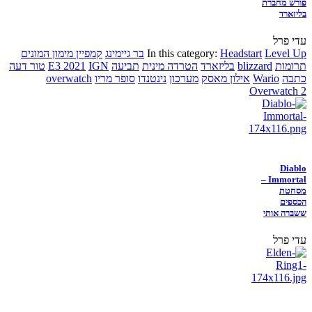
פורש מחברת
בליזארד
עדי פרל
Level Up
Headstart
In this category:
בר גיימינג
קמפיין מימון המונים
תרומות
blizzard
בליזארד
הטרדה מינית
תביעה
IGN
E3 2021
טור דעה
כתבה
Wario
אילון מאסק
מערכון
נינטנדו
סופר מריו
overwatch
Overwatch 2
Diablo
Immortal –
מסחטת
הכספים
ששברה אותי
עדי פרל