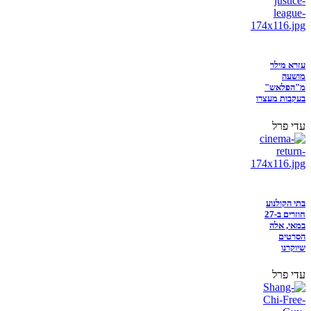
עזרא מילר
מושעה
מ"הפלאש"
בעקבות מעצרו
עדי פרל
בתי הקולנוע
חוזרים ב-27
במאי, אלה
הסרטים
שיוקרנו
עדי פרל