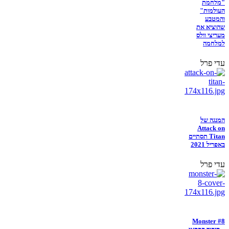
"מלחמת
העולמות"
והמטבע
שהוציא את
מעריצי וולס
למלחמה
עדי פרל
המנגה של
Attack on
Titan תסתיים
באפריל 2021
עדי פרל
Monster #8