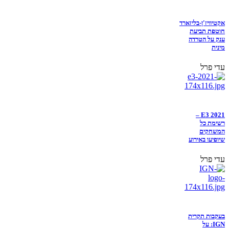
אקטיוויז'ן-בליזארד
חוטפת תביעת
ענק על הטרדה
מינית
עדי פרל
E3 2021 –
רשימת כל
המשחקים
שיופיעו באירוע
עדי פרל
בעקבות תקרית
IGN: על