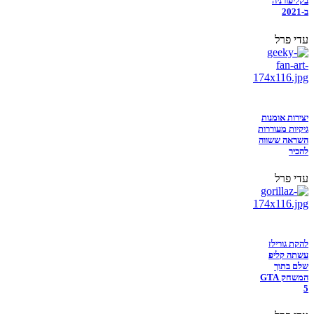
בקליפורניה
ב-2021
עדי פרל
יצירות אומנות
גיקיות מעוררות
השראה ששווה
להכיר
עדי פרל
להקת גורילז
עשתה קליפ
שלם בתוך
המשחק GTA
5