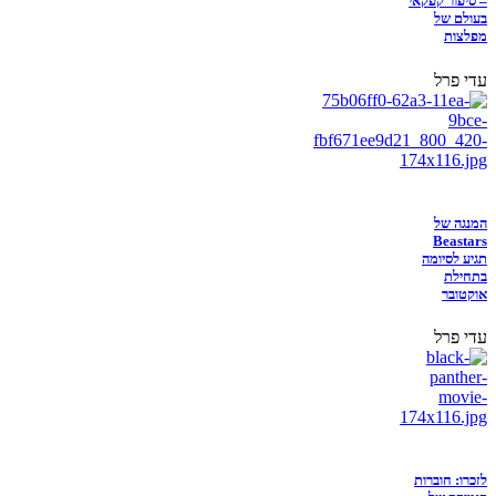
– סיפור קפקאי
בעולם של
מפלצות
עדי פרל
המנגה של
Beastars
תגיע לסיומה
בתחילת
אוקטובר
עדי פרל
לזכרו: חוברות