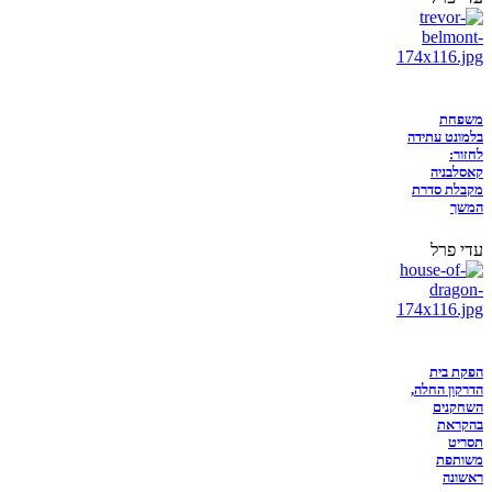
משפחת
בלמונט עתידה
לחזור:
קאסלבניה
מקבלת סדרת
המשך
עדי פרל
הפקת בית
הדרקון החלה,
השחקנים
בהקראת
תסריט
משותפת
ראשונה