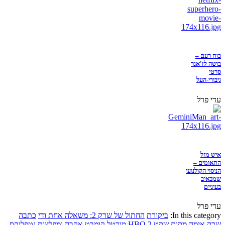
כוח רעם –
בושה לז'אנר
סרטי
גיבורי-העל
עדי פרל
איש מזל
התאומים –
הניסוי הקולנועי
שמכאיב
בעיניים
עדי פרל
In this category:
ביקורת
החתול של שרק 2: משאלה אחת ודי
כתבה
שרק
אימה
מקום שקט 2
HBO
מורטל קומבט
אהבה ומפלצות
נטפליקס