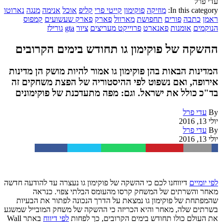
עדי פרל
In this category:
מוזיקה
פוקימון
קייטי פרי
קליפ
אוכל
אנימה
מנגה
נארוטו
ראמן
כתבה
פורים
תחפושת
מארוול
פארק
פארק שעשועים
קמפוס
הנוקמים
אומנות
פאנארט
פרוייקט מעריצים
ציור
gta
גורילז
ההשקה של פוקימון גו תחודש בימים הקרובים
המדינות הבאות בהן פוקימון גו אמור להיות מושק הן מדינות
אירופה, ואם נשפוט לפי ההיסטוריה של הפצת משחקים זה
בד"כ כולל את ישראל. וגם: מפה מתעדכנת של פוקימונים
By
עדי פרל
יולי 13, 2016
By
עדי פרל
יולי 13, 2016
Facebook
Twitter
WhatsApp
Pinterest
Email
לפי יומיים
דיווחנו לכם כי ההשקה של פוקימון גו נעצרה עד להודעה חדשה
מאחר והשרתים של המשחק קרסו מהעומס הבלתי צפוי. כנראה
שהמפתחת של פוקימון גו נמצאת על הדרך הנכונה לפתור את הבעיות
בשרתים שלה, מאחר והיא הכריזה כי ההשקה של משחק המובייל שמשגע
את העולם כולו תחודש בימים הקרובים, כך לפחות
לפי דיווח
באתר Wall