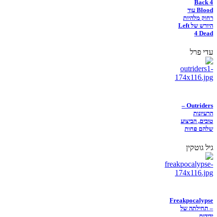
Back 4
Blood עוד
רחוק מלהיות
היורש של Left
4 Dead
עדי פרל
Outriders –
הרעיונות
טובים, הביצוע
שלהם פחות
גיל גוטקין
Freakpocalypse
– תחילתה של
ידידות