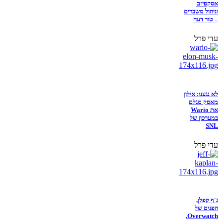
אסקפיזם
וניהול משברים
– טור דעה
עדי פרל
לא נגענו: אילון
מאסק מגלם
את Wario
במערכון של
SNL
עדי פרל
ג'ף קפלן,
הפנים של
Overwatch,