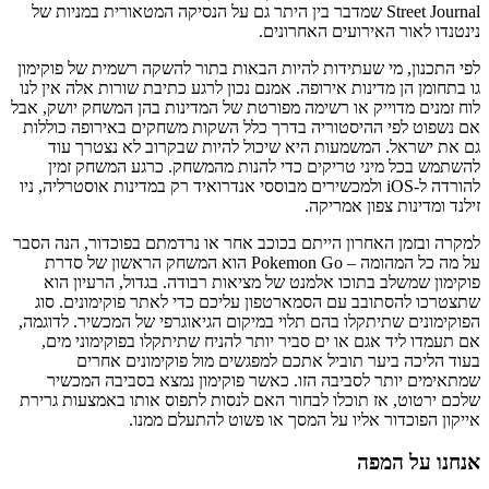
Street Journal שמדבר בין היתר גם על הנסיקה המטאורית במניות של
נינטנדו לאור האירועים האחרונים.
לפי התכנון, מי שעתידות להיות הבאות בתור להשקה רשמית של פוקימון
גו בתחומן הן מדינות אירופה. אמנם נכון לרגע כתיבת שורות אלה אין לנו
לוח זמנים מדוייק או רשימה מפורטת של המדינות בהן המשחק יושק, אבל
אם נשפוט לפי ההיסטוריה בדרך כלל השקות משחקים באירופה כוללות
גם את ישראל. המשמעות היא שיכול להיות שבקרוב לא נצטרך עוד
להשתמש בכל מיני טריקים כדי להנות מהמשחק. כרגע המשחק זמין
להורדה ל-iOS ולמכשירים מבוססי אנדרואיד רק במדינות אוסטרליה, ניו
זילנד ומדינות צפון אמריקה.
למקרה ובזמן האחרון הייתם בכוכב אחר או נרדמתם בפוכדור, הנה הסבר
על מה כל המהומה – Pokemon Go הוא המשחק הראשון של סדרת
פוקימון שמשלב בתוכו אלמנט של מציאות רבודה. בגדול, הרעיון הוא
שתצטרכו להסתובב עם הסמארטפון עליכם כדי לאתר פוקימונים. סוג
הפוקימונים שתיתקלו בהם תלוי במיקום הגיאוגרפי של המכשיר. לדוגמה,
אם תעמדו ליד אגם או ים סביר יותר להניח שתיתקלו בפוקימוני מים,
בעוד הליכה ביער תוביל אתכם למפגשים מול פוקימונים אחרים
שמתאימים יותר לסביבה הזו. כאשר פוקימון נמצא בסביבה המכשיר
שלכם ירטוט, אז תוכלו לבחור האם לנסות לתפוס אותו באמצעות גרירת
אייקון הפוכדור אליו על המסך או פשוט להתעלם ממנו.
אנחנו על המפה