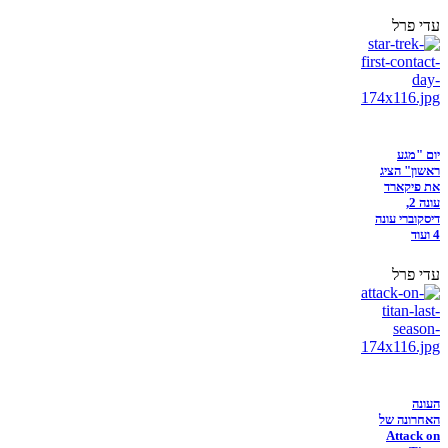
עדי פרל
יום "מגע
ראשון" הציג
את פיקארד
עונה 2,
דיסקוברי עונה
4 ועוד
עדי פרל
העונה
האחרונה של
Attack on