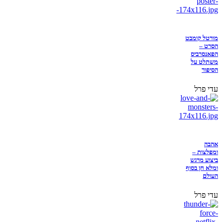
מורטל קומבט
הסרט –
הפאנסרביס
משתלט על
הסיפור
עדי פרל
אהבה
ומפלצות –
ביצוע מרגש
ומלא חן בסוף
העולם
עדי פרל