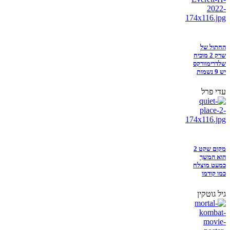
החתול של
שרק 2 מוכיח
שלדרימוורקס
יש 9 נשמות
עדי פרל
מקום שקט 2
הוא המשך
כמעט מוצלח
כמו קודמו
גיל גוטקין