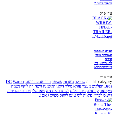
בספייס ג'אם 2
עדי פרל
הסרט האלמנה
השחורה עובר
סופית
לסטרימינג, צפו
בטריילר החדש
עדי פרל
In this category:
טריילר
מארוול
פוסטר
תור: אהבה ורעם
Warner
DC
Bros
הפלאש
מעצר
עזרא מילר
דיסני
האלמנה השחורה
לוקה
נשמה
פיקסאר
קרואלה
דיסני פלוס
לשחרר את גיא
שאנג-צ'י
שירות סטרימינג
ג'יימס לברון
זנדאיה
לוני טונס
ליהוק
ספייס ג'אם 2