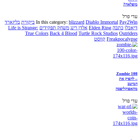
מופלאה?
עדי פרל
Pay2Win
Diablo Immortal
blizzard
In this category:
ביקורת
בליזארד
דיאבלו
כתבה
Elden Ring
אלדן רינג
משחק תפקידים
Life is Strange:
True Colors
Back 4 Blood
Turtle Rock Studios
Outriders
Freakpocalypse
קווסט
Zombie 100
– להפיק את
המיטב
מהאפוקליפסה
עדי פרל