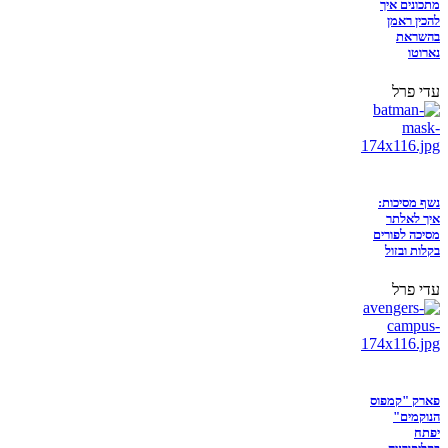
מתכונים איך
להכין ראמן
בהשראת
נארוטו
עדי פרל
נשף מסיכות:
איך לאלתר
מסיכה לפורים
בקלות ובזול
עדי פרל
פארק "קמפוס
הנוקמים"
יפתח