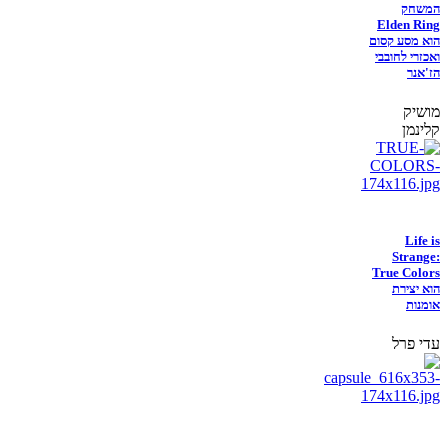
המשחק
Elden Ring
הוא מסע קסום
ואכזרי לחובבי
הז'אנר
מושיק
קלינמן
Life is
Strange:
True Colors
הוא יצירת
אומנות
עדי פרל