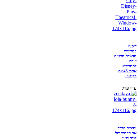
דיסני+
במדיניות
חדשה? סרטים
יעברו
לסטרימינג
אחרי 45 יום
בקולנוע
עדי פרל
זנדאיה תדבב
את הדמות של
לולה באני