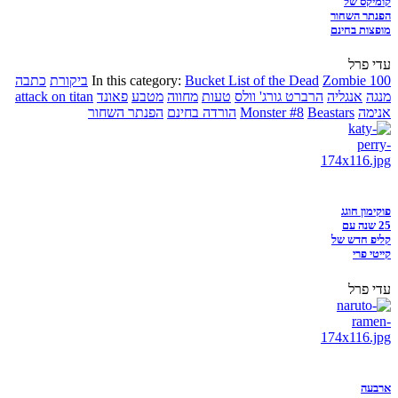
קומיקס של
הפנתר השחור
מופצות בחינם
עדי פרל
Zombie 100
Bucket List of the Dead
In this category:
ביקורת
כתבה
מנגה
אנגליה
הרברט גורג' וולס
טעות
מחווה
מטבע
פאונד
attack on titan
אנימה
Beastars
Monster #8
הורדה בחינם
הפנתר השחור
פוקימון חוגג
25 שנה עם
קליפ חדש של
קייטי פרי
עדי פרל
ארבעה