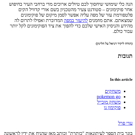
הנה כלי שימושי שיחסוך לכם טיולים ארוכים מדי ברחבי העיר בחיפוש
אחר פוקימונים – סטודנט צעיר מהטכניון בשם אורי קדוויל הקים
פלטפורמת עזר של מפה עליה אפשר לסמן מיקום של פוקימונים
שמצאתם. אתם מוזמנים
להיעזר במפה
המדוברת ואפילו לתרום לה
מהידע והניסיון האישי שלכם כדי להפוך את ציד הפוקימונים לקל יותר
עבור כולם.
(תודה ליקיר דניאל על הלינק)
תגובות
In this article
משחקים
pokemon go
משחק מובייל
פוקימון גו
עדי פרל
בוגר בית הספר לעיתונאות "כותרת" וכותב מאז שהניח את ידיו לראשונה