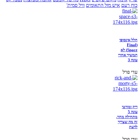
כוח רעם
איש מזל התאומים
וויל סמית'
חלל אינסופי
(Final
Space) לא
תמשיך אחרי
עונה 3
עדי פרל
ריק ומורטי
עונה 5
מתחילה מחר,
זה מה שצריך
לדעת
עדי פרל