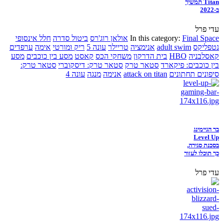
Titan תמשיך
ב-2022
עדי פרל
Final Space
In this category:
אולאן רוג'רס
ביטול סדרה
חלל אינסופי
נטפליקס
adult swim
אנימציה
טריילר
עונה 5
ריק ומורטי
אימה
ערפדים
קאסלבניה
HBO
בית הדרקון
משחקי הכס
קאסט
מסע בין כוכבים
מסע
בין כוכבים: פיקארד
סטאר טרק
סטאר טרק: דיסקוברי
סטאר טרק:
סיפונים תחתונים
attack on titan
אנימה
מנגה
עונה 4
בר הגיימינג
Level Up
בסכנת סגירה,
כך תוכלו לעזור
עדי פרל