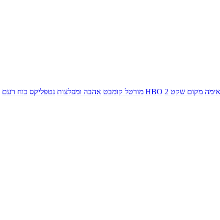
ימה
מקום שקט 2
HBO
מורטל קומבט
אהבה ומפלצות
נטפליקס
כוח רעם