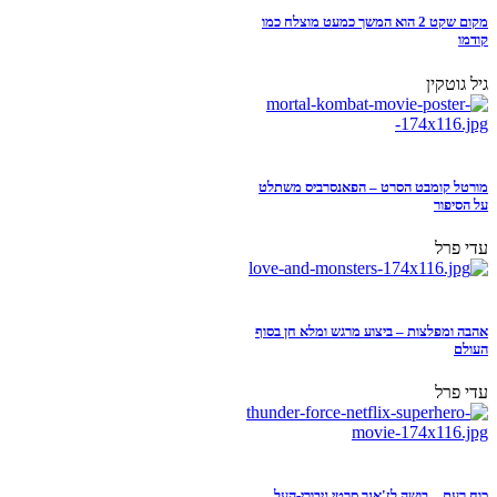
מקום שקט 2 הוא המשך כמעט מוצלח כמו
קודמו
גיל גוטקין
מורטל קומבט הסרט – הפאנסרביס משתלט
על הסיפור
עדי פרל
אהבה ומפלצות – ביצוע מרגש ומלא חן בסוף
העולם
עדי פרל
כוח רעם – בושה לז'אנר סרטי גיבורי-העל