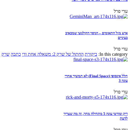
עדי פרל
איש מזל התאומים – הניסוי הקולנועי שמכאיב
בעיניים
עדי פרל
In this category:
ביקורת
החתול של שרק 2: משאלה אחת ודי
כתבה
שרק
א
חלל אינסופי (Final Space) לא תמשיך אחרי
עונה 3
עדי פרל
ריק ומורטי עונה 5 מתחילה מחר, זה מה שצריך
לדעת
עדי פרל