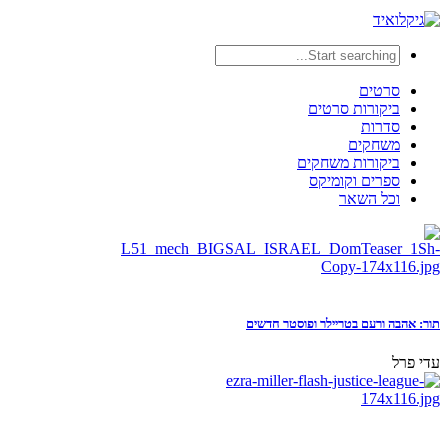
סרטים
ביקורות סרטים
סדרות
משחקים
ביקורות משחקים
ספרים וקומיקס
וכל השאר
תור: אהבה ורעם בטריילר ופוסטר חדשים
עדי פרל