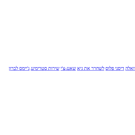
ואלה
דיסני פלוס
לשחרר את גיא
שאנג-צ'י
שירות סטרימינג
ג'יימס לברון