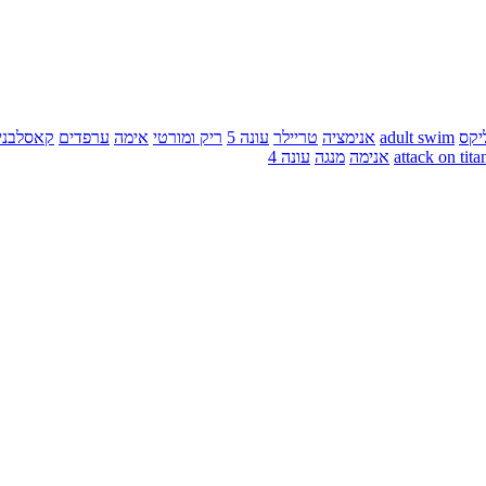
יקס
adult swim
אנימציה
טריילר
עונה 5
ריק ומורטי
אימה
ערפדים
קאסלבני
attack on tita
אנימה
מנגה
עונה 4