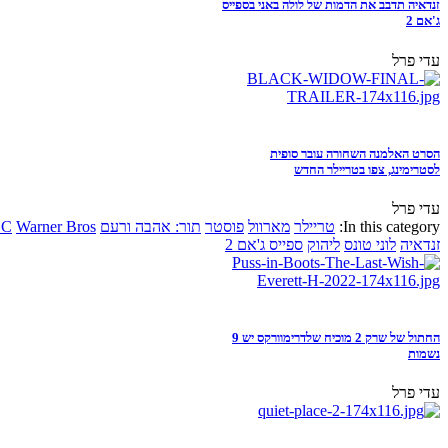
זנדאיה תדבב את הדמות של לולה באני בספייס
ג'אם 2
עדי פרל
הסרט האלמנה השחורה עובר סופית
לסטרימינג, צפו בטריילר החדש
עדי פרל
In this category:
טריילר
מארוול
פוסטר
תור: אהבה ורעם
Warner Bros
DC
זנדאיה
לוני טונס
ליהוק
ספייס ג'אם 2
החתול של שרק 2 מוכיח שלדרימוורקס יש 9
נשמות
עדי פרל