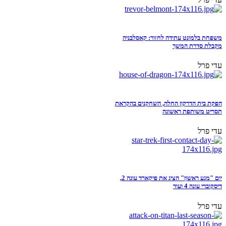
משפחת בלמונט עתידה לחזור: קאסלבניה
מקבלת סדרת המשך
עדי פרל
הפקת בית הדרקון החלה, השחקנים בהקראת
תסריט משותפת ראשונה
עדי פרל
יום "מגע ראשון" הציג את פיקארד עונה 2,
דיסקוברי עונה 4 ועוד
עדי פרל