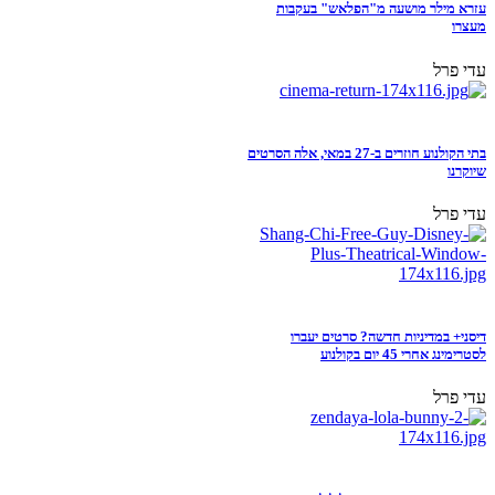
עזרא מילר מושעה מ"הפלאש" בעקבות
מעצרו
עדי פרל
בתי הקולנוע חוזרים ב-27 במאי, אלה הסרטים
שיוקרנו
עדי פרל
דיסני+ במדיניות חדשה? סרטים יעברו
לסטרימינג אחרי 45 יום בקולנוע
עדי פרל