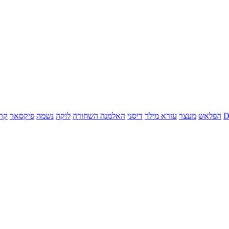
הפלאש
מעצר
עזרא מילר
דיסני
האלמנה השחורה
לוקה
נשמה
פיקסאר
קר