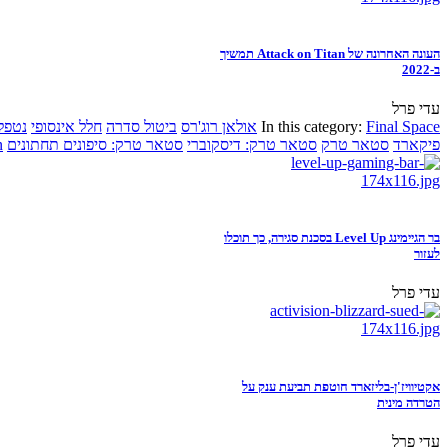
העונה האחרונה של Attack on Titan תמשיך
ב-2022
עדי פרל
Final Space
In this category:
אולאן רוג'רס
ביטול סדרה
חלל אינסופי
נטפל
פיקארד
סטאר טרק
סטאר טרק: דיסקוברי
סטאר טרק: סיפונים תחתונים
n
בר הגיימינג Level Up בסכנת סגירה, כך תוכלו
לעזור
עדי פרל
אקטיוויז'ן-בליזארד חוטפת תביעת ענק על
הטרדה מינית
עדי פרל