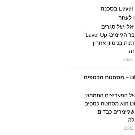
בר הגיימינג Level Up בסכנת
 לעזור
יאלי של סגרים
והנחיות קורונה: בר הגיימינג Level Up
מות בניסיון אחרון
רה
Diablo Immortal – מסחטת הכספים
של המעריצים התממש
- Diablo Immortal הוא מסחטת כספים
שגיימרים כבדים
לה