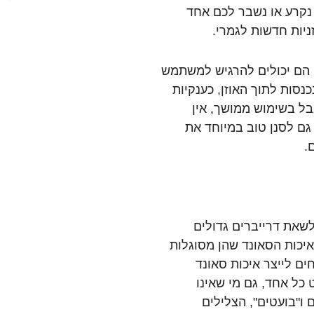
נקרע או נשבר לכם אחד
ניות חדשות לגמרי.
 הם יכולים להרגיש למשתמש
סות לתוך האוזן, כענקיות
בל בשימוש ממושך, אין
ספקות. ה-rig 500 מצליחות גם לסנן טוב במיוחד את
.
 לשאת דרייברים גדולים
r, שתורמים רבות לאיכות הסאונד שהן מסוגלות
לים כאן (40 מ"מ) מצליחים לייצר איכות סאונד
 כל אחד, גם מי שאינו
 ו"בועטים", הצלילים