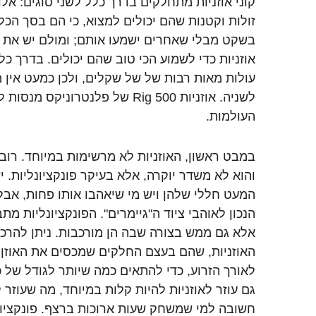
קוני אוזניות מתחלקים בדרך כלל לשני סוגים: אלו
זולות וקטנות שהם יכולים למצוא, כי הם בסך הכ
בשקט מבלי שאחרים ישמעו אותם; ומולם יש את אל
אוזניות כדי לשמוע הכי טוב שהם יכולים. בדרך כל
עולות מאות רבות של של שקלים, ולכן כמעט אין
לשניה. אוזניות Rig 500 של פלנטרוני
העולמות.
במבט ראשון, האוזניות לא מרשימות במיוחד. רוב
והוא לא משדר יוקרה, אלא בעיקר פונקציונליות. 
המעט חללי שלהן ויש מי שיאהבו אותו פחות, אבל
הנכון לאוהבי ציוד ה"גיימרים". הפונקציונליות 
אלא גם ממש בצורה שבה הן מורכבות. ניתן להרכ
האוזניות, שהם בעצם החלקים שמכסים את האוזן,
לאורך הזרוע, כדי להתאים כמה שיותר לגודל של
גם עוזר לאוזניות להיות קלות במיוחד, מה שעוזר 
חשובה למי שמשחק שעות ארוכות ברצף. פונקציונ