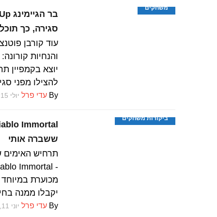
משחקים
סגירה, כך תוכלו
עוד קורבן פוטנצ
יוצא בקמפיין תרו
להצילו מפני סגי
By
עדי פרל
יולי 15, 2022
ביקורות משחקים
ששברה אותי
תרחיש האימים 
מכוערת במיוחד 
יקבלו ממנה בחי
By
עדי פרל
יוני 11, 2022