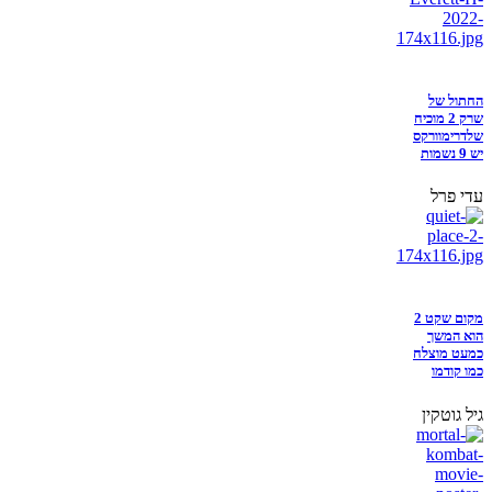
החתול של
שרק 2 מוכיח
שלדרימוורקס
יש 9 נשמות
עדי פרל
מקום שקט 2
הוא המשך
כמעט מוצלח
כמו קודמו
גיל גוטקין