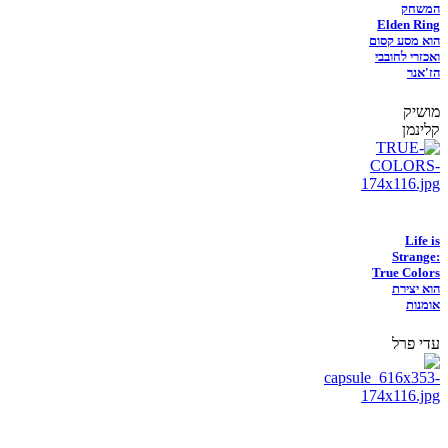
המשחק
Elden Ring
הוא מסע קסום
ואכזרי לחובבי
הז'אנר
מושיק
קלינמן
Life is
Strange:
True Colors
הוא יצירת
אומנות
עדי פרל