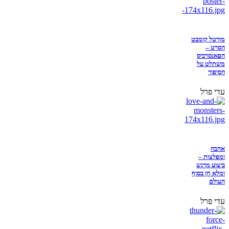
מורטל קומבט
הסרט –
הפאנסרביס
משתלט על
הסיפור
עדי פרל
אהבה
ומפלצות –
ביצוע מרגש
ומלא חן בסוף
העולם
עדי פרל