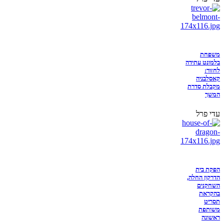
משפחת
בלמונט עתידה
לחזור:
קאסלבניה
מקבלת סדרת
המשך
עדי פרל
הפקת בית
הדרקון החלה,
השחקנים
בהקראת
תסריט
משותפת
ראשונה