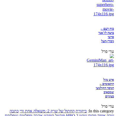
כוח רעם –
בושה לז'אנר
סרטי
גיבורי-העל
עדי פרל
איש מזל
התאומים –
הניסוי הקולנועי
שמכאיב
בעיניים
עדי פרל
In this category:
ביקורת
החתול של שרק 2: משאלה אחת ודי
כתבה
שרק
אימה
מקום שקט 2
HBO
מורטל קומבט
אהבה ומפלצות
נטפליקס