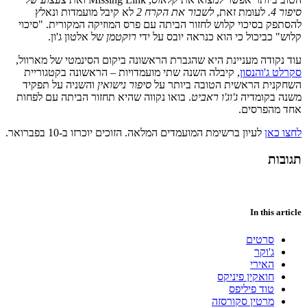
סיפור 4.
לעומת זאת,
לשבור את הקרח 2
לא קיבל מועמדות ונאלץ
להסתפק בסיכוי קלוש לחזור הביתה עם פרס המוזיקה המקורית. "סיכוי
קלוש" כביכול כי הוא כנראה יובס על ידי
רוקטמן
של אלטון ג'ון.
עוד נקודה מעניינת היא שהגברת הראשונה ביקום הסינמטי של מארוול,
סקרלט ג'והנסון
, קיבלה השנה שתי מועמדויות – הראשונה בקטגוריית
השחקנית הראשית הטובה ביותר על
סיפור נישואין
והשניה על תפקיד
משנה בקומדיה
ג'וג'ו ראביט
. בואו נקווה שהיא תחזור הביתה עם לפחות
אחד מהפרסים.
לחצו כאן
לעיון ברשימת המועמדים המלאה. הזוכים יוכרזו ב-10 בפברואר.
תגובות
In this article
סרטים
ג'וקר
האירי
חואקין פיניקס
טוד פיליפס
מרטין סקורסזה