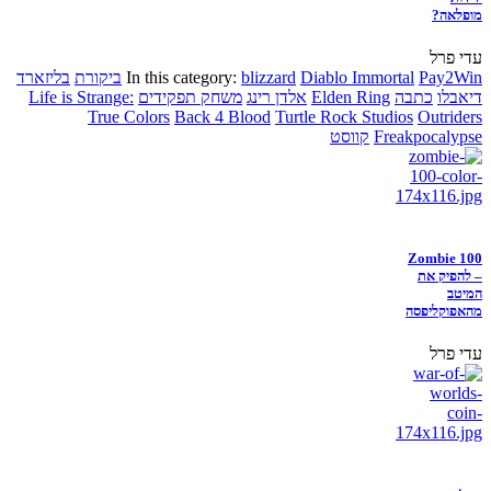
מופלאה?
עדי פרל
Pay2Win
Diablo Immortal
blizzard
In this category:
ביקורת
בליזארד
דיאבלו
כתבה
Elden Ring
אלדן רינג
משחק תפקידים
Life is Strange:
True Colors
Back 4 Blood
Turtle Rock Studios
Outriders
Freakpocalypse
קווסט
Zombie 100
– להפיק את
המיטב
מהאפוקליפסה
עדי פרל