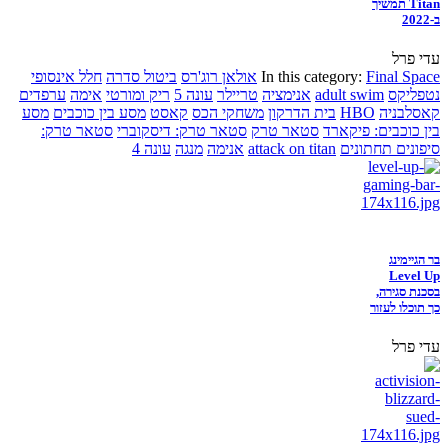
Titan תמשיך
ב-2022
עדי פרל
Final Space
In this category:
אולאן רוג'רס
ביטול סדרה
חלל אינסופי
נטפליקס
adult swim
אנימציה
טריילר
עונה 5
ריק ומורטי
אימה
ערפדים
קאסלבניה
HBO
בית הדרקון
משחקי הכס
קאסט
מסע בין כוכבים
מסע
בין כוכבים: פיקארד
סטאר טרק
סטאר טרק: דיסקוברי
סטאר טרק:
סיפונים תחתונים
attack on titan
אנימה
מנגה
עונה 4
בר הגיימינג
Level Up
בסכנת סגירה,
כך תוכלו לעזור
עדי פרל