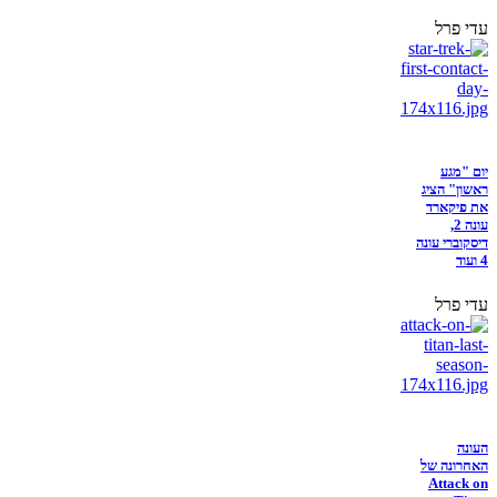
עדי פרל
יום "מגע
ראשון" הציג
את פיקארד
עונה 2,
דיסקוברי עונה
4 ועוד
עדי פרל
העונה
האחרונה של
Attack on