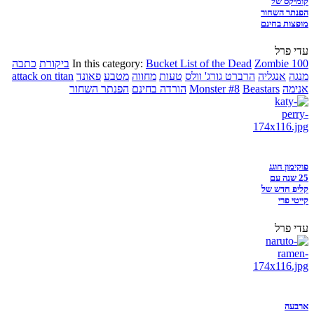
קומיקס של
הפנתר השחור
מופצות בחינם
עדי פרל
Zombie 100
Bucket List of the Dead
In this category:
ביקורת
כתבה
מנגה
אנגליה
הרברט גורג' וולס
טעות
מחווה
מטבע
פאונד
attack on titan
אנימה
Beastars
Monster #8
הורדה בחינם
הפנתר השחור
פוקימון חוגג
25 שנה עם
קליפ חדש של
קייטי פרי
עדי פרל
ארבעה