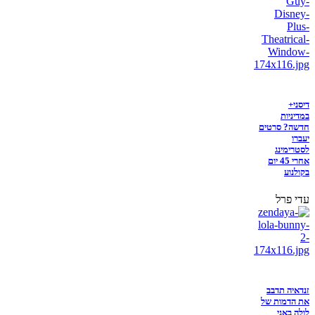
דיסני+
במדיניות
חדשה? סרטים
יעברו
לסטרימינג
אחרי 45 יום
בקולנוע
עדי פרל
זנדאיה תדבב
את הדמות של
לולה באני