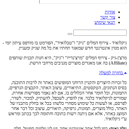
אודות
צור קשר
תנאי שימוש
גיקלואיד - צירוף המלים "גיק" ו"טבלואיד", הפורמט בו מודפס עיתון יומי -
הוא מגזין אינטרנטי חדש שמאגד תחתיו את כל מה שגיק ומעניין.
מרצ'ן-גיק - צירוף המלים "מרצ'נדייז" ו"גיק", היא חנות תכנית שותפים
(Affiliate) בה אנו מאגדים מוצרים מגניבים מרחבי הרשת.
בחזרה למעלה
כל זכויות היוצרים והקניין הרוחני המופיעים באתר זה לרבות התוכנה,
בסיס הנתונים, הטקסטים, התיאורים, עיצוב האתר, הקבצים הגרפיים,
התמונות, וכל חומר אחר הכלולים בו, אם לא נאמר מפורשות אחרת,
שמורים לגיקלואיד בלבד. אין להפיץ, לשכפל, להעתיק, למכור, לשדר,
לפרסם, או לעשות כל שימוש מסחרי כלשהו בכל או בחלק מתכניו של
האתר, כולל מוצרים, תמונות, גרפיקה, תיאורים, עיצוב וכל דבר אחר
המוצג באתר, אלא אם ניתנה רשות כתובה וחתומה לכך בכתב ומראש
ע''י גיקלואיד.
גילוי נאות:
כמו לכל אתר אינטרנט אחר, יש לנו עלויות תפעול. חלק