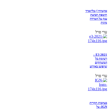
אקטיוויז'ן-בליזארד
חוטפת תביעת
ענק על הטרדה
מינית
עדי פרל
E3 2021 –
רשימת כל
המשחקים
שיופיעו באירוע
עדי פרל
בעקבות תקרית
IGN: על