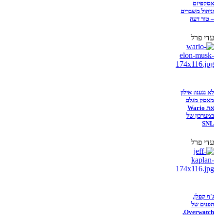
אסקפיזם
וניהול משברים
– טור דעה
עדי פרל
לא נגענו: אילון
מאסק מגלם
את Wario
במערכון של
SNL
עדי פרל
ג'ף קפלן,
הפנים של
Overwatch,