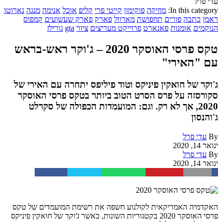
עדי פרל
In this category:
מוזיקה
פוקימון
קייטי פרי
קליפ
אוכל
אנימה
מנגה
נארוטו
ראמן
כתבה
פורים
תחפושת
מארוול
פארק
פארק שעשועים
קמפוס
הנוקמים
אומנות
פאנארט
פרוייקט מעריצים
ציור
gta
גורילז
טקס פרסי האוסקר 2020 – ג'וקר ראש-בראש
עם "האירי"
ג'וקר של חואקין פיניקס וטוד פיליפס יתחרה עם האירי של
סקורסזה על פרס הסרט הטוב ביותר בטקס פרסי האוסקר
2020, אך לא רק. וגם: המועמדות הכפולה של סקרלט
ג'והנסון
By
עדי פרל
ינואר 14, 2020
By
עדי פרל
ינואר 14, 2020
Facebook
Twitter
WhatsApp
Pinterest
Email
האקדמיה האמריקאית לקולנוע חשפה את רשימת המועמדים של טקס
פרסי האוסקר 2020 בקטגוריות השונות, כאשר
ג'וקר
של חואקין פיניקס