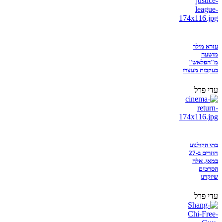
עזרא מילר
מושעה
מ"הפלאש"
בעקבות מעצרו
עדי פרל
בתי הקולנוע
חוזרים ב-27
במאי, אלה
הסרטים
שיוקרנו
עדי פרל