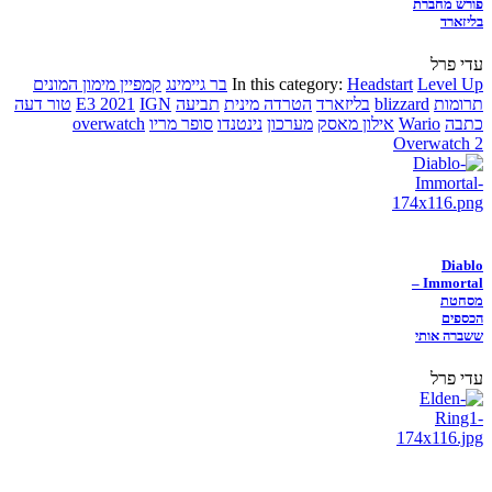
פורש מחברת
בליזארד
עדי פרל
Level Up
Headstart
In this category:
בר גיימינג
קמפיין מימון המונים
תרומות
blizzard
בליזארד
הטרדה מינית
תביעה
IGN
E3 2021
טור דעה
כתבה
Wario
אילון מאסק
מערכון
נינטנדו
סופר מריו
overwatch
Overwatch 2
Diablo
Immortal –
מסחטת
הכספים
ששברה אותי
עדי פרל