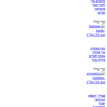
מתכונים איך
להכין ראמן
בהשראת
נארוטו
עדי פרל
נשף מסיכות:
איך לאלתר
מסיכה לפורים
בקלות ובזול
עדי פרל
פארק "קמפוס
הנוקמים"
יפתח