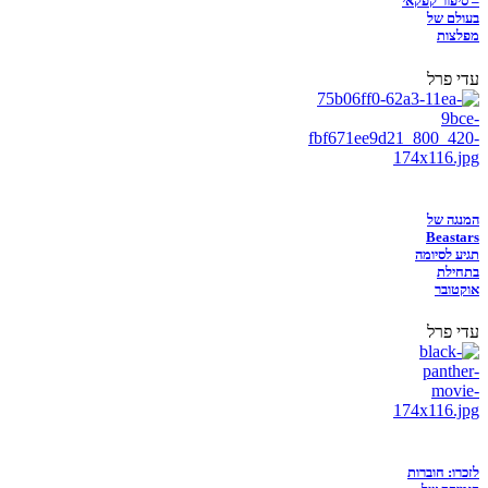
– סיפור קפקאי
בעולם של
מפלצות
עדי פרל
המנגה של
Beastars
תגיע לסיומה
בתחילת
אוקטובר
עדי פרל
לזכרו: חוברות