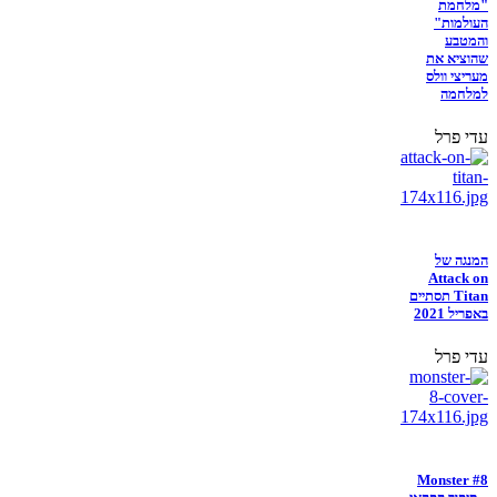
"מלחמת
העולמות"
והמטבע
שהוציא את
מעריצי וולס
למלחמה
עדי פרל
המנגה של
Attack on
Titan תסתיים
באפריל 2021
עדי פרל
Monster #8