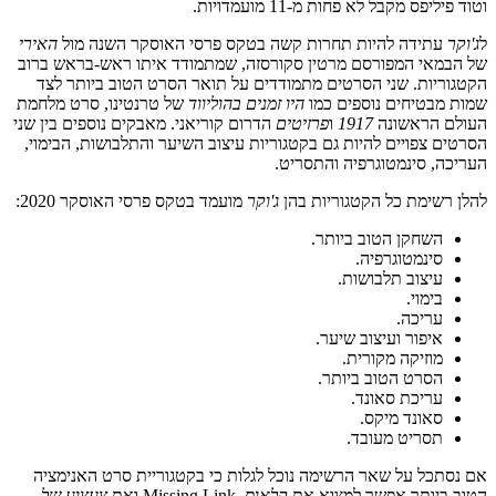
וטוד פיליפס מקבל לא פחות מ-11 מועמדויות.
ל
ג'וקר
עתידה להיות תחרות קשה בטקס פרסי האוסקר השנה מול
האירי
של הבמאי המפורסם מרטין סקורסזה, שמתמודד איתו ראש-בראש ברוב
הקטגוריות. שני הסרטים מתמודדים על תואר הסרט הטוב ביותר לצד
שמות מבטיחים נוספים כמו
היו זמנים בהוליווד
של טרנטינו, סרט מלחמת
העולם הראשונה
1917
ו
פרזיטים
הדרום קוריאני. מאבקים נוספים בין שני
הסרטים צפויים להיות גם בקטגוריות עיצוב השיער והתלבושות, הבימוי,
העריכה, סינמטוגרפיה והתסריט.
להלן רשימת כל הקטגוריות בהן
ג'וקר
מועמד בטקס פרסי האוסקר 2020:
השחקן הטוב ביותר.
סינמטוגרפיה.
עיצוב תלבושות.
בימוי.
עריכה.
איפור ועיצוב שיער.
מוזיקה מקורית.
הסרט הטוב ביותר.
עריכת סאונד.
סאונד מיקס.
תסריט מעובד.
אם נסתכל על שאר הרשימה נוכל לגלות כי בקטגוריית סרט האנימציה
הטוב ביותר אפשר למצוא את
קלאוס
, Missing Link ואת
צעצוע של