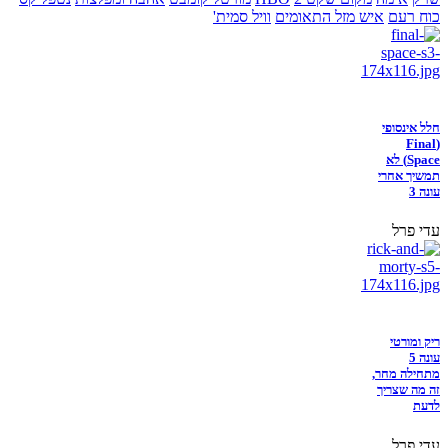
כוח רעם
איש מזל התאומים
וויל סמית'
חלל אינסופי
(Final
Space) לא
תמשיך אחרי
עונה 3
עדי פרל
ריק ומורטי
עונה 5
מתחילה מחר,
זה מה שצריך
לדעת
עדי פרל