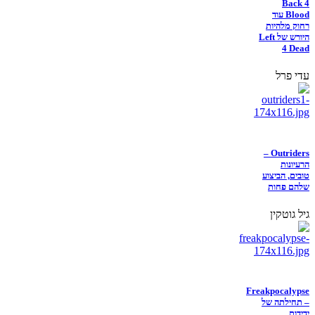
Back 4
Blood עוד
רחוק מלהיות
היורש של Left
4 Dead
עדי פרל
Outriders –
הרעיונות
טובים, הביצוע
שלהם פחות
גיל גוטקין
Freakpocalypse
– תחילתה של
ידידות