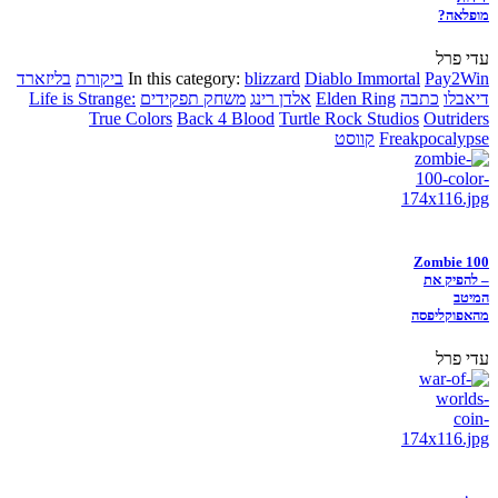
מופלאה?
עדי פרל
Pay2Win
Diablo Immortal
blizzard
In this category:
ביקורת
בליזארד
דיאבלו
כתבה
Elden Ring
אלדן רינג
משחק תפקידים
Life is Strange:
True Colors
Back 4 Blood
Turtle Rock Studios
Outriders
Freakpocalypse
קווסט
Zombie 100
– להפיק את
המיטב
מהאפוקליפסה
עדי פרל