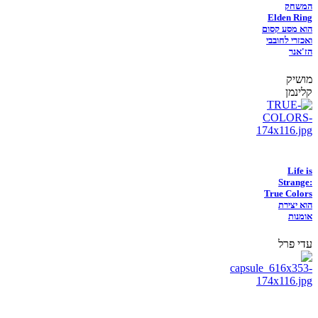
המשחק
Elden Ring
הוא מסע קסום
ואכזרי לחובבי
הז'אנר
מושיק
קלינמן
Life is
Strange:
True Colors
הוא יצירת
אומנות
עדי פרל