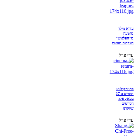
עזרא מילר
מושעה
מ"הפלאש"
בעקבות מעצרו
עדי פרל
בתי הקולנוע
חוזרים ב-27
במאי, אלה
הסרטים
שיוקרנו
עדי פרל