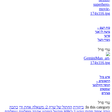
כוח רעם –
בושה לז'אנר
סרטי
גיבורי-העל
עדי פרל
איש מזל
התאומים –
הניסוי הקולנועי
שמכאיב
בעיניים
עדי פרל
In this category:
ביקורת
החתול של שרק 2: משאלה אחת ודי
כתבה
שרק
אימה
מקום שקט 2
HBO
מורטל קומבט
אהבה ומפלצות
נטפליקס