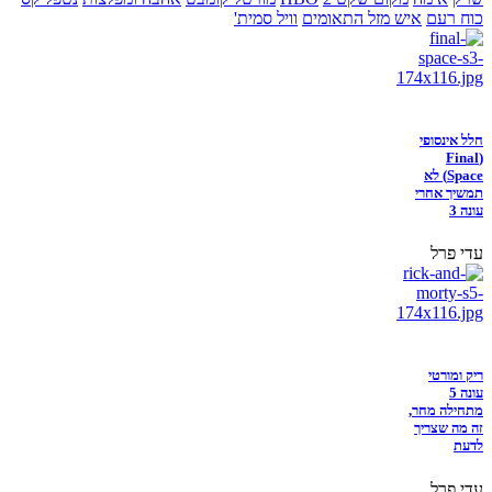
כוח רעם
איש מזל התאומים
וויל סמית'
חלל אינסופי
(Final
Space) לא
תמשיך אחרי
עונה 3
עדי פרל
ריק ומורטי
עונה 5
מתחילה מחר,
זה מה שצריך
לדעת
עדי פרל