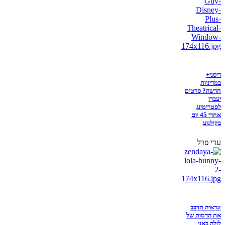
דיסני+
במדיניות
חדשה? סרטים
יעברו
לסטרימינג
אחרי 45 יום
בקולנוע
עדי פרל
זנדאיה תדבב
את הדמות של
לולה באני