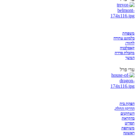
משפחת
בלמונט עתידה
לחזור:
קאסלבניה
מקבלת סדרת
המשך
עדי פרל
הפקת בית
הדרקון החלה,
השחקנים
בהקראת
תסריט
משותפת
ראשונה