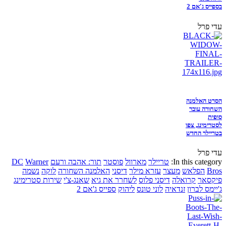
בספייס ג'אם 2
עדי פרל
הסרט האלמנה
השחורה עובר
סופית
לסטרימינג, צפו
בטריילר החדש
עדי פרל
In this category:
טריילר
מארוול
פוסטר
תור: אהבה ורעם
Warner
DC
Bros
הפלאש
מעצר
עזרא מילר
דיסני
האלמנה השחורה
לוקה
נשמה
פיקסאר
קרואלה
דיסני פלוס
לשחרר את גיא
שאנג-צ'י
שירות סטרימינג
ג'יימס לברון
זנדאיה
לוני טונס
ליהוק
ספייס ג'אם 2