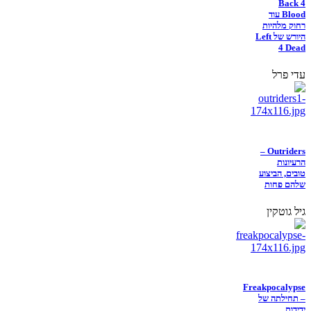
Back 4
Blood עוד
רחוק מלהיות
היורש של Left
4 Dead
עדי פרל
Outriders –
הרעיונות
טובים, הביצוע
שלהם פחות
גיל גוטקין
Freakpocalypse
– תחילתה של
ידידות