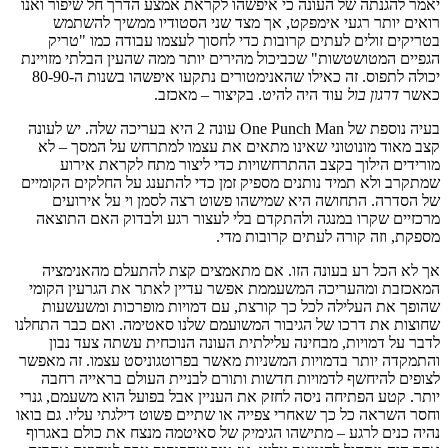
יאמר להגנתה של העונה כי איפשהו לקראת אמצע הדרך חל שיפור ואנו
רואים יותר רגעי אימפקט, אך מצד שני הסטודיו ממשיך להשתמש
בטריקים זולים לעתים קרובות כדי לחסוך לעצמו עבודה כמו "טריק
הגפיים המטושטשות" שכביכול מהירים יותר ממה שהעין הבלתי מזויינת
יכולה לתפוס. זה כאילו שהאנימטורים נתקעו איפשהו בשנות ה-80-90
כאשר
דרגון בול
עוד היה להיט. בקיצור – מאכזב.
בעיה נוספת של One Punch Man עונה 2 היא בעריכה שלה. יש לעונה
קצב מאוד מונוטוני שאינו מתאים את עצמו למתרחש על המסך – לא
מורידים הילוך בקצב ההתרחשויות כדי ליצור מתח לקראת אירוע
שמתקרב ולא תמיד נותנים מספיק זמן כדי להתענג על החלקים הקומיים
של הסדרה. התחושה היא שמישהו פשוט רצה לסמן וי על אירועים
מרכזיים שקרו במנגה ולהתקדם בלי לעצור רגע ולבדוק האם התוצאה
מספקת, וזה קורה לעתים קרובות מדי.
אך לא הכל רע בעונה הזו. אם מתאמצים קצת להתעלם מהאנימציה
המאכזבת ומהעריכה המשעממת אפשר עדיין לאתר את הגרעין הקומי
שהופך את העלילה לכל כך קורצת, עם דמויות מופרכות ומשעשעות
שחוצות את דרכו של הגיבור המשועמם שלנו סאטימה. ואם כבר התחלנו
לדבר על דמויות, מבחינה עלילתית העונה הנוכחית עשתה צעד נבון
והתמקדה יותר בדמויות המשניות מאשר בפרוטגוניסט עצמו. זה מאפשר
לצופים להיחשף לדמויות חדשות ותורם לבניית העולם בראייה רחבה
יותר. קטע הפתיחה ניסה לחזק את העניין אבל בפועל הוא משעמם, גנרי
וחסר השראה כל כך שאחרי צפייה או שתיים פשוט דילגתי עליו. גם בואו
נהיה כנים לרגע – מתישהו הגימיק של סאיטמה מנצח את כולם באגרוף