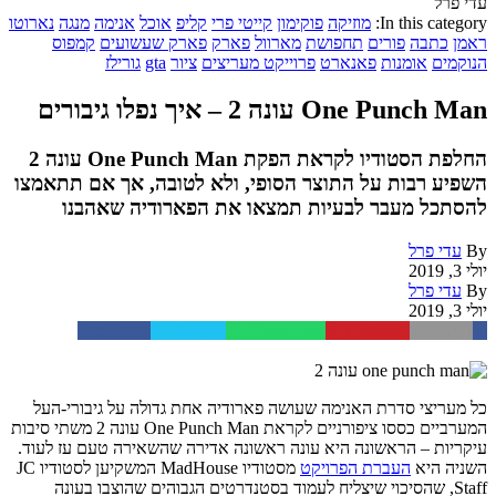
עדי פרל
In this category:
מוזיקה
פוקימון
קייטי פרי
קליפ
אוכל
אנימה
מנגה
נארוטו
ראמן
כתבה
פורים
תחפושת
מארוול
פארק
פארק שעשועים
קמפוס
הנוקמים
אומנות
פאנארט
פרוייקט מעריצים
ציור
gta
גורילז
One Punch Man עונה 2 – איך נפלו גיבורים
החלפת הסטודיו לקראת הפקת One Punch Man עונה 2
השפיע רבות על התוצר הסופי, ולא לטובה, אך אם תתאמצו
להסתכל מעבר לבעיות תמצאו את הפארודיה שאהבנו
By
עדי פרל
יולי 3, 2019
By
עדי פרל
יולי 3, 2019
Facebook
Twitter
WhatsApp
Pinterest
Email
כל מעריצי סדרת האנימה שעושה פארודיה אחת גדולה על גיבורי-העל
המערביים כססו ציפורניים לקראת One Punch Man עונה 2 משתי סיבות
עיקריות – הראשונה היא עונה ראשונה אדירה שהשאירה טעם עז לעוד.
השניה היא
העברת הפרויקט
מסטודיו MadHouse המשקיען לסטודיו JC
Staff, שהסיכוי שיצליח לעמוד בסטנדרטים הגבוהים שהוצבו בעונה