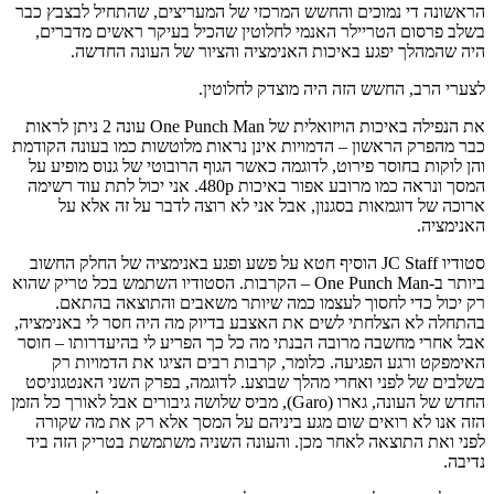
הראשונה די נמוכים והחשש המרכזי של המעריצים, שהתחיל לבצבץ כבר
בשלב פרסום הטריילר האנמי לחלוטין שהכיל בעיקר ראשים מדברים,
היה שהמהלך יפגע באיכות האנימציה והציור של העונה החדשה.
לצערי הרב, החשש הזה היה מוצדק לחלוטין.
את הנפילה באיכות הויזואלית של One Punch Man עונה 2 ניתן לראות
כבר מהפרק הראשון – הדמויות אינן נראות מלוטשות כמו בעונה הקודמת
והן לוקות בחוסר פירוט, לדוגמה כאשר הגוף הרובוטי של גנוס מופיע על
המסך ונראה כמו מרובע אפור באיכות 480p. אני יכול לתת עוד רשימה
ארוכה של דוגמאות בסגנון, אבל אני לא רוצה לדבר על זה אלא על
האנימציה.
סטודיו JC Staff הוסיף חטא על פשע ופגע באנימציה של החלק החשוב
ביותר ב-One Punch Man – הקרבות. הסטודיו השתמש בכל טריק שהוא
רק יכול כדי לחסוך לעצמו כמה שיותר משאבים והתוצאה בהתאם.
בהתחלה לא הצלחתי לשים את האצבע בדיוק מה היה חסר לי באנימציה,
אבל אחרי מחשבה מרובה הבנתי מה כל כך הפריע לי בהיעדרותו – חוסר
האימפקט ורגע הפגיעה. כלומר, קרבות רבים הציגו את הדמויות רק
בשלבים של לפני ואחרי מהלך שבוצע. לדוגמה, בפרק השני האנטגוניסט
החדש של העונה, גארו (Garo), מביס שלושה גיבורים אבל לאורך כל הזמן
הזה אנו לא רואים שום מגע ביניהם על המסך אלא רק את מה שקורה
לפני ואת התוצאה לאחר מכן. והעונה השניה משתמשת בטריק הזה ביד
נדיבה.