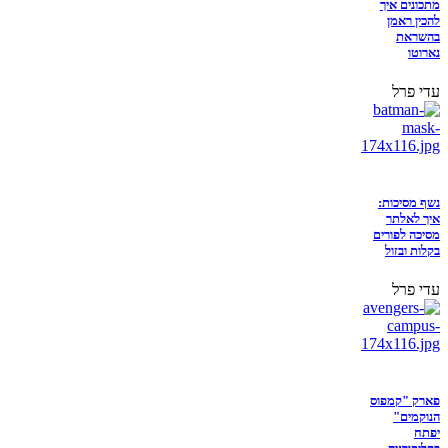
מתכונים איך
להכין ראמן
בהשראת
נארוטו
עדי פרל
נשף מסיכות:
איך לאלתר
מסיכה לפורים
בקלות ובזול
עדי פרל
פארק "קמפוס
הנוקמים"
יפתח