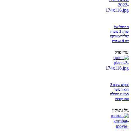
החתול של
שרק 2 מוכיח
שלדרימוורקס
יש 9 נשמות
עדי פרל
מקום שקט 2
הוא המשך
כמעט מוצלח
כמו קודמו
גיל גוטקין