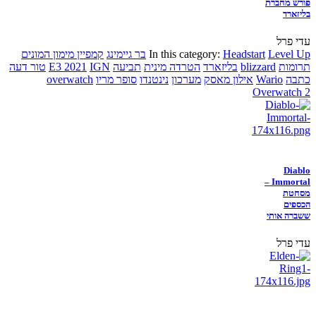
פורש מחברת
בליזארד
עדי פרל
Level Up
Headstart
In this category:
בר גיימינג
קמפיין מימון המונים
תרומות
blizzard
בליזארד
הטרדה מינית
תביעה
IGN
E3 2021
טור דעה
כתבה
Wario
אילון מאסק
מערכון
נינטנדו
סופר מריו
overwatch
Overwatch 2
Diablo
Immortal –
מסחטת
הכספים
ששברה אותי
עדי פרל