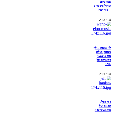
אסקפיזם
וניהול משברים
– טור דעה
עדי פרל
לא נגענו: אילון
מאסק מגלם
את Wario
במערכון של
SNL
עדי פרל
ג'ף קפלן,
הפנים של
Overwatch,