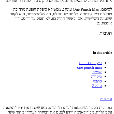
אחד היה מתחיל להימאס עלינו, אז טוב שהפוקוס עבר למחוזות אחרים.
לסיכום, One Punch Man עונה 2 ממש לא סיפקה הופעה מרהיבה
ויזואלית כמו קודמתה. כל מה שנותר לנו, חוץ מלהתמרמר, הוא לקוות
שהעונה השלישית, אם וכאשר תהיה כזו, לא תופק על ידי סטודיו
אימפוטנט.
תגובות
In this article
ביקורות סדרות
one punch man
אנימה
ביקורת
כתבה
עונה 2
עדי פרל
בוגר בית הספר לעיתונאות "כותרת" וכותב מאז שהניח את ידיו לראשונה
על מקלדת. מכור לאנימה ויודע לצטט את "בחזרה לעתיד" מתוך שינה.