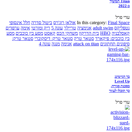
Titan תמשיך
ב-2022
עדי פרל
Final Space
In this category:
אולאן רוג'רס
ביטול סדרה
חלל אינסופי
נטפליקס
adult swim
אנימציה
טריילר
עונה 5
ריק ומורטי
אימה
ערפדים
קאסלבניה
HBO
בית הדרקון
משחקי הכס
קאסט
מסע בין כוכבים
מסע
בין כוכבים: פיקארד
סטאר טרק
סטאר טרק: דיסקוברי
סטאר טרק:
סיפונים תחתונים
attack on titan
אנימה
מנגה
עונה 4
בר הגיימינג
Level Up
בסכנת סגירה,
כך תוכלו לעזור
עדי פרל