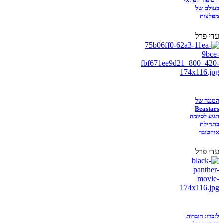
– סיפור קפקאי
בעולם של
מפלצות
עדי פרל
המנגה של
Beastars
תגיע לסיומה
בתחילת
אוקטובר
עדי פרל
לזכרו: חוברות