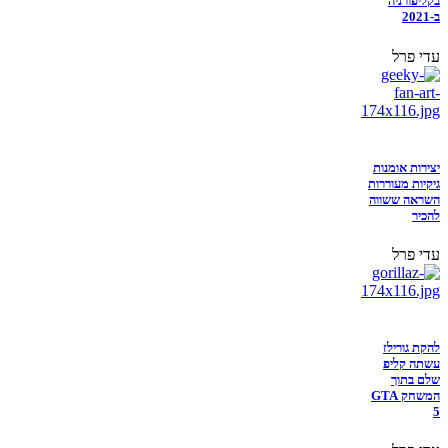
בקליפורניה
ב-2021
עדי פרל
יצירות אומנות
גיקיות מעוררות
השראה ששווה
להכיר
עדי פרל
להקת גורילז
עשתה קליפ
שלם בתוך
המשחק GTA
5