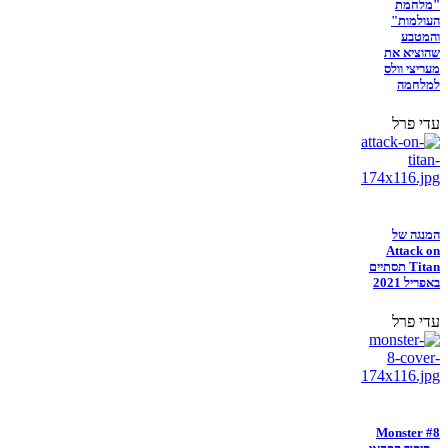
"מלחמת
העולמות"
והמטבע
שהוציא את
מעריצי וולס
למלחמה
עדי פרל
המנגה של
Attack on
Titan תסתיים
באפריל 2021
עדי פרל
Monster #8