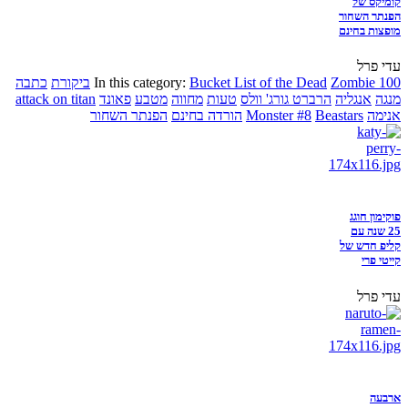
קומיקס של
הפנתר השחור
מופצות בחינם
עדי פרל
Zombie 100
Bucket List of the Dead
In this category:
ביקורת
כתבה
מנגה
אנגליה
הרברט גורג' וולס
טעות
מחווה
מטבע
פאונד
attack on titan
אנימה
Beastars
Monster #8
הורדה בחינם
הפנתר השחור
פוקימון חוגג
25 שנה עם
קליפ חדש של
קייטי פרי
עדי פרל
ארבעה