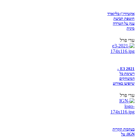
אקטיוויז'ן-בליזארד
חוטפת תביעת
ענק על הטרדה
מינית
עדי פרל
E3 2021 –
רשימת כל
המשחקים
שיופיעו באירוע
עדי פרל
בעקבות תקרית
IGN: על