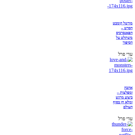
מורטל קומבט
הסרט –
הפאנסרביס
משתלט על
הסיפור
עדי פרל
אהבה
ומפלצות –
ביצוע מרגש
ומלא חן בסוף
העולם
עדי פרל