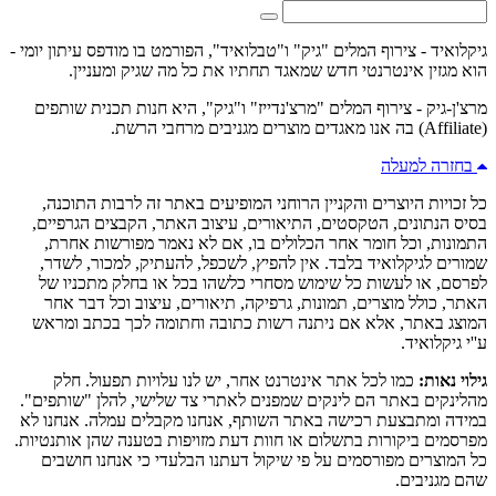
גיקלואיד - צירוף המלים "גיק" ו"טבלואיד", הפורמט בו מודפס עיתון יומי -
הוא מגזין אינטרנטי חדש שמאגד תחתיו את כל מה שגיק ומעניין.
מרצ'ן-גיק - צירוף המלים "מרצ'נדייז" ו"גיק", היא חנות תכנית שותפים
(Affiliate) בה אנו מאגדים מוצרים מגניבים מרחבי הרשת.
בחזרה למעלה
כל זכויות היוצרים והקניין הרוחני המופיעים באתר זה לרבות התוכנה,
בסיס הנתונים, הטקסטים, התיאורים, עיצוב האתר, הקבצים הגרפיים,
התמונות, וכל חומר אחר הכלולים בו, אם לא נאמר מפורשות אחרת,
שמורים לגיקלואיד בלבד. אין להפיץ, לשכפל, להעתיק, למכור, לשדר,
לפרסם, או לעשות כל שימוש מסחרי כלשהו בכל או בחלק מתכניו של
האתר, כולל מוצרים, תמונות, גרפיקה, תיאורים, עיצוב וכל דבר אחר
המוצג באתר, אלא אם ניתנה רשות כתובה וחתומה לכך בכתב ומראש
ע''י גיקלואיד.
גילוי נאות:
כמו לכל אתר אינטרנט אחר, יש לנו עלויות תפעול. חלק
מהלינקים באתר הם לינקים שמפנים לאתרי צד שלישי, להלן "שותפים".
במידה ומתבצעת רכישה באתר השותף, אנחנו מקבלים עמלה. אנחנו לא
מפרסמים ביקורות בתשלום או חוות דעת מזויפות בטענה שהן אותנטיות.
כל המוצרים מפורסמים על פי שיקול דעתנו הבלעדי כי אנחנו חושבים
שהם מגניבים.