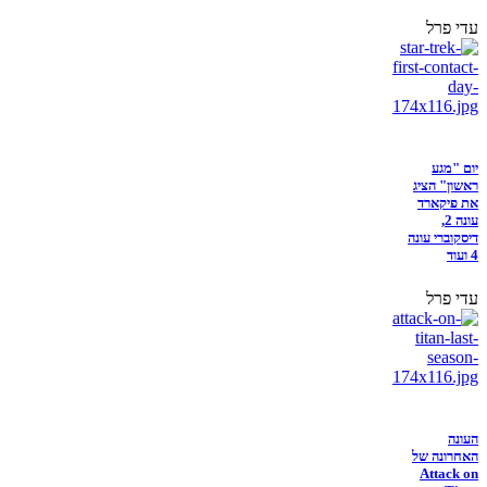
עדי פרל
יום "מגע
ראשון" הציג
את פיקארד
עונה 2,
דיסקוברי עונה
4 ועוד
עדי פרל
העונה
האחרונה של
Attack on