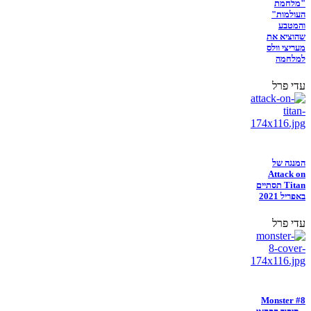
"מלחמת
העולמות"
והמטבע
שהוציא את
מעריצי וולס
למלחמה
עדי פרל
המנגה של
Attack on
Titan תסתיים
באפריל 2021
עדי פרל
Monster #8