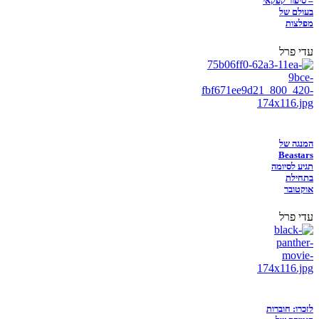
– סיפור קפקאי
בעולם של
מפלצות
עדי פרל
המנגה של
Beastars
תגיע לסיומה
בתחילת
אוקטובר
עדי פרל
לזכרו: חוברות