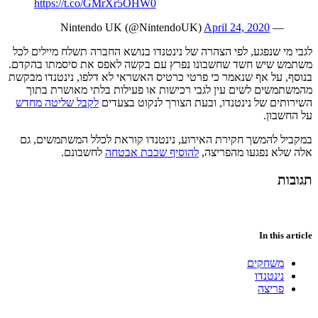
https://t.co/GMrXr5OHW0
April 24, 2020
— Nintendo UK (@NintendoUK)
לגבי מי שנפגע, לפי הצהרה של נינטנדו בנושא החברה תשלח מיילים לכל
משתמש שיש חשד שחשבונו נפרץ עם בקשה לאפס את סיסמתו בהקדם.
בנוסף, על אף שנאמר כי פרטי כרטיס האשראי לא דלפו, נינטנדו מבקשת
מהמשתמשים לשים עין לגבי רכישות או פעילות בלתי מאושרת בתוך
השירותים של נינטנדו, ובעת הצורך לנקוט בצעדים
לקבל שליטה מחדש
על החשבון.
במקביל להמשך חקירת האירוע, נינטנדו קוראת לכלל המשתמשים, גם
אלה שלא נפגעו מהפריצה,
להוסיף שכבת אבטחה
לחשבונם.
תגובות
In this article
משחקים
נינטנדו
פריצה