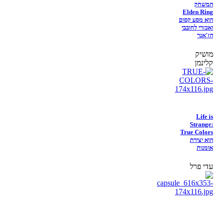
המשחק
Elden Ring
הוא מסע קסום
ואכזרי לחובבי
הז'אנר
מושיק
קלינמן
Life is
Strange:
True Colors
הוא יצירת
אומנות
עדי פרל