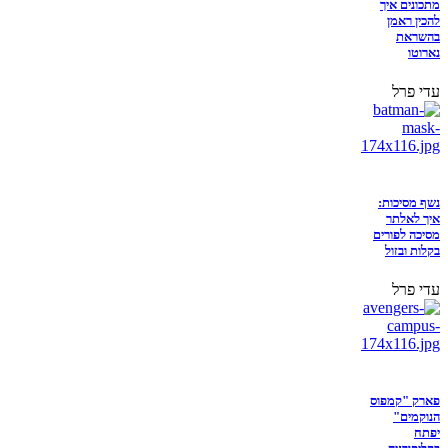
מתכונים איך
להכין ראמן
בהשראת
נארוטו
עדי פרל
נשף מסיכות:
איך לאלתר
מסיכה לפורים
בקלות ובזול
עדי פרל
פארק "קמפוס
הנוקמים"
יפתח