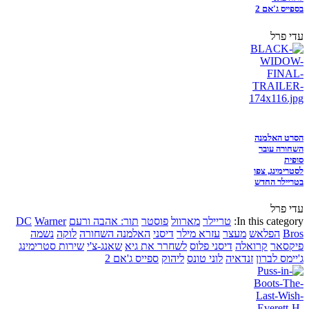
בספייס ג'אם 2
עדי פרל
הסרט האלמנה
השחורה עובר
סופית
לסטרימינג, צפו
בטריילר החדש
עדי פרל
In this category:
טריילר
מארוול
פוסטר
תור: אהבה ורעם
Warner
DC
Bros
הפלאש
מעצר
עזרא מילר
דיסני
האלמנה השחורה
לוקה
נשמה
פיקסאר
קרואלה
דיסני פלוס
לשחרר את גיא
שאנג-צ'י
שירות סטרימינג
ג'יימס לברון
זנדאיה
לוני טונס
ליהוק
ספייס ג'אם 2