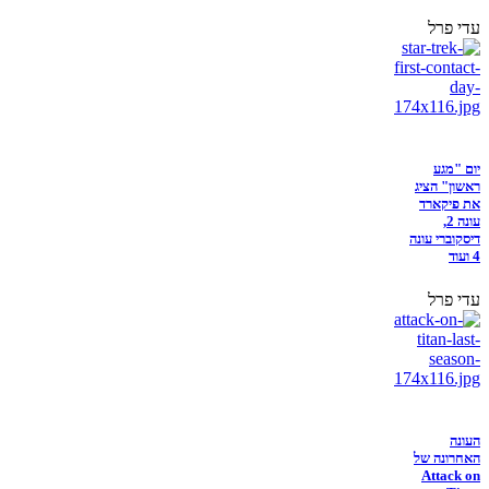
עדי פרל
יום "מגע
ראשון" הציג
את פיקארד
עונה 2,
דיסקוברי עונה
4 ועוד
עדי פרל
העונה
האחרונה של
Attack on