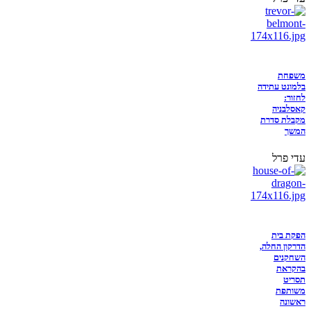
משפחת
בלמונט עתידה
לחזור:
קאסלבניה
מקבלת סדרת
המשך
עדי פרל
הפקת בית
הדרקון החלה,
השחקנים
בהקראת
תסריט
משותפת
ראשונה