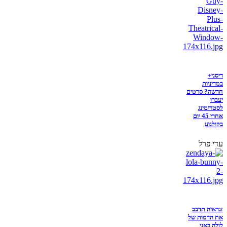
דיסני+
במדיניות
חדשה? סרטים
יעברו
לסטרימינג
אחרי 45 יום
בקולנוע
עדי פרל
זנדאיה תדבב
את הדמות של
לולה באני