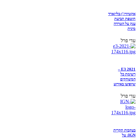
אקטיוויז'ן-בליזארד
חוטפת תביעת
ענק על הטרדה
מינית
עדי פרל
E3 2021 –
רשימת כל
המשחקים
שיופיעו באירוע
עדי פרל
בעקבות תקרית
IGN: על