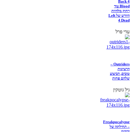
Back 4
Blood עוד
רחוק מלהיות
היורש של Left
4 Dead
עדי פרל
Outriders –
הרעיונות
טובים, הביצוע
שלהם פחות
גיל גוטקין
Freakpocalypse
– תחילתה של
ידידות