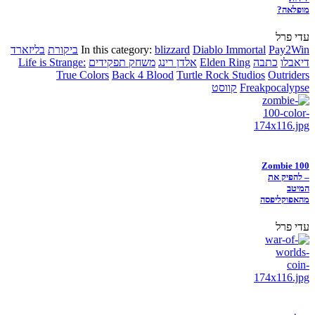
מופלאה?
עדי פרל
Pay2Win
Diablo Immortal
blizzard
In this category:
ביקורת
בליזארד
דיאבלו
כתבה
Elden Ring
אלדן רינג
משחק תפקידים
Life is Strange:
True Colors
Back 4 Blood
Turtle Rock Studios
Outriders
Freakpocalypse
קווסט
Zombie 100
– להפיק את
המיטב
מהאפוקליפסה
עדי פרל