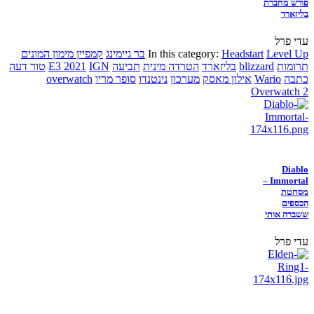
פורש מחברת
בליזארד
עדי פרל
Level Up
Headstart
In this category:
בר גיימינג
קמפיין מימון המונים
תרומות
blizzard
בליזארד
הטרדה מינית
תביעה
IGN
E3 2021
טור דעה
כתבה
Wario
אילון מאסק
מערכון
נינטנדו
סופר מריו
overwatch
Overwatch 2
Diablo
Immortal –
מסחטת
הכספים
ששברה אותי
עדי פרל