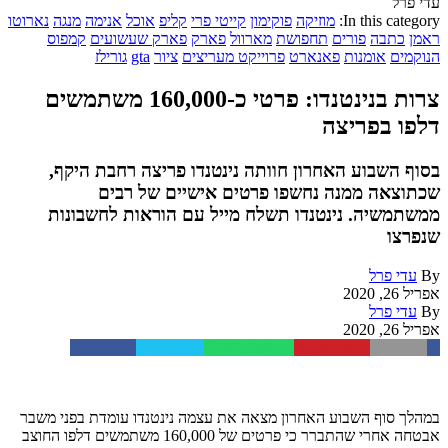
עדי פרל
In this category:
מוזיקה
פוקימון
קייטי פרי
קליפ
אוכל
אנימה
מנגה
נארוטו
ראמן
כתבה
פורים
תחפושת
מארוול
פארק
פארק שעשועים
קמפוס
הנוקמים
אומנות
פאנארט
פרוייקט מעריצים
ציור
gta
גורילז
צרות בנינטנדו: פרטי כ-160,000 משתמשים
דלפו בפריצה
בסוף השבוע האחרון חוותה נינטנדו פריצה רחבת היקף,
שכתוצאה ממנה נחשפו פרטים אישיים של רבים
ממשתמשיה. נינטנדו תשלח מייל עם הוראות לחשבונות
שנפרצו
By
עדי פרל
אפריל 26, 2020
By
עדי פרל
אפריל 26, 2020
Facebook
Twitter
WhatsApp
Pinterest
Email
במהלך סוף השבוע האחרון מצאה את עצמה נינטנדו עומדת בפני משבר
אבטחה אחרי שהתברר כי פרטים של 160,000 משתמשים דלפו החוצב