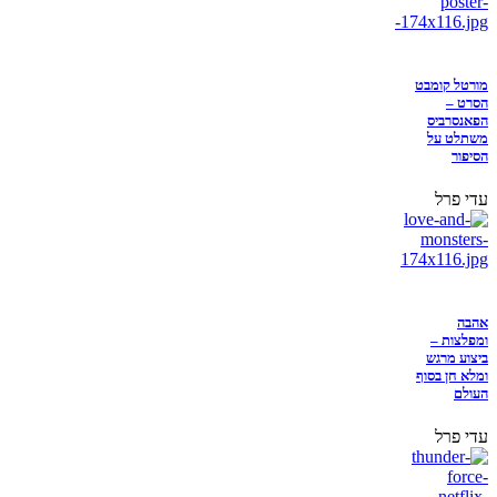
מורטל קומבט
הסרט –
הפאנסרביס
משתלט על
הסיפור
עדי פרל
אהבה
ומפלצות –
ביצוע מרגש
ומלא חן בסוף
העולם
עדי פרל