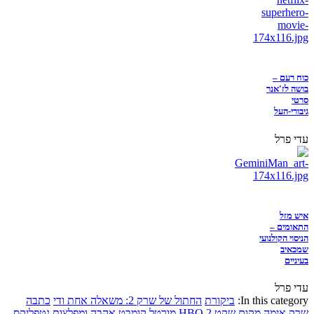
כוח רעם –
בושה לז'אנר
סרטי
גיבורי-העל
עדי פרל
איש מזל
התאומים –
הניסוי הקולנועי
שמכאיב
בעיניים
עדי פרל
In this category:
ביקורת
החתול של שרק 2: משאלה אחת ודי
כתבה
שרק
אימה
מקום שקט 2
HBO
מורטל קומבט
אהבה ומפלצות
נטפליקס