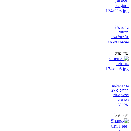
עזרא מילר
מושעה
מ"הפלאש"
בעקבות מעצרו
עדי פרל
בתי הקולנוע
חוזרים ב-27
במאי, אלה
הסרטים
שיוקרנו
עדי פרל