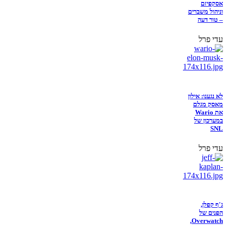
אסקפיזם
וניהול משברים
– טור דעה
עדי פרל
לא נגענו: אילון
מאסק מגלם
את Wario
במערכון של
SNL
עדי פרל
ג'ף קפלן,
הפנים של
Overwatch,