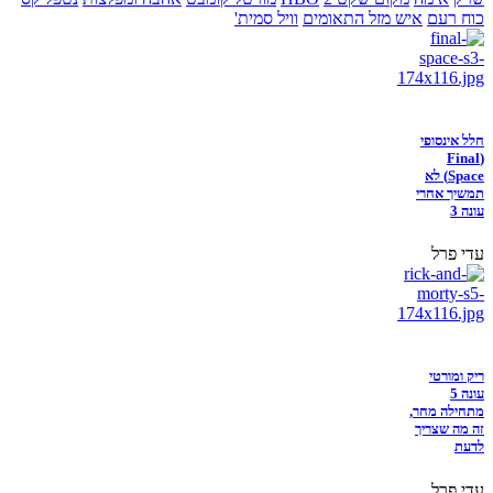
כוח רעם
איש מזל התאומים
וויל סמית'
חלל אינסופי
(Final
Space) לא
תמשיך אחרי
עונה 3
עדי פרל
ריק ומורטי
עונה 5
מתחילה מחר,
זה מה שצריך
לדעת
עדי פרל