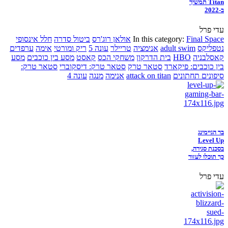
Titan תמשיך
ב-2022
עדי פרל
Final Space
In this category:
אולאן רוג'רס
ביטול סדרה
חלל אינסופי
נטפליקס
adult swim
אנימציה
טריילר
עונה 5
ריק ומורטי
אימה
ערפדים
קאסלבניה
HBO
בית הדרקון
משחקי הכס
קאסט
מסע בין כוכבים
מסע
בין כוכבים: פיקארד
סטאר טרק
סטאר טרק: דיסקוברי
סטאר טרק:
סיפונים תחתונים
attack on titan
אנימה
מנגה
עונה 4
בר הגיימינג
Level Up
בסכנת סגירה,
כך תוכלו לעזור
עדי פרל