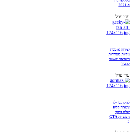
בקליפורניה
ב-2021
עדי פרל
יצירות אומנות
גיקיות מעוררות
השראה ששווה
להכיר
עדי פרל
להקת גורילז
עשתה קליפ
שלם בתוך
המשחק GTA
5