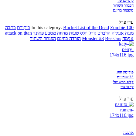
קומיקס של
הפנתר השחור
מופצות בחינם
עדי פרל
Zombie 100
Bucket List of the Dead
In this category:
ביקורת
כתבה
מנגה
אנגליה
הרברט גורג' וולס
טעות
מחווה
מטבע
פאונד
attack on titan
אנימה
Beastars
Monster #8
הורדה בחינם
הפנתר השחור
פוקימון חוגג
25 שנה עם
קליפ חדש של
קייטי פרי
עדי פרל
ארבעה