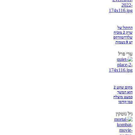
החתול של
שרק 2 מוכיח
שלדרימוורקס
יש 9 נשמות
עדי פרל
מקום שקט 2
הוא המשך
כמעט מוצלח
כמו קודמו
גיל גוטקין