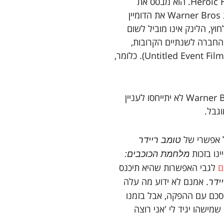
את הדיווח הראשוני בנושא פרסם האתר Heroic Hollywood. הוא מבסס את
טענתו על העובדה שלפני חודש בדיוק שריינה חברת Warner Bros את הדומיין
www. (אל תטרחו ללחוץ, הלינק אינו מוביל לשום
ל החברה לשנתיים הקרובות,
התאריך המדובר מסומן תחת הכותרת סרט ללא שם (Untitled Event Film). כלומר,
שוב, חשוב לציין שמדובר בשמועה בלבד ועד ש-Warner Bros לא יתייחסו לעניין
גבל.
ל אפשרי של
טומב ריידר
ינו בזכות
מלחמת הכוכבים:
ם
לגבי האפשרות שהיא תיכנס
. אמנם לא ידוע מה עלה
ידר
סכם עם ההפקה, אבל בזמנו
מישהו יגיד לי 'אני רוצה