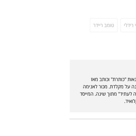
י רידלי
טומב ריידר
אות "כותרת" וכותב מאז
נה על מקלדת. מכור לאנימה
 לעתיד" מתוך שינה. המייסד
ואיד.