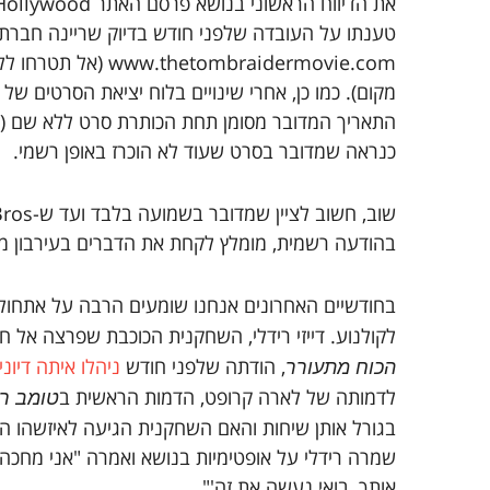
thetombraidermovie.com
מקום). כמו כן, אחרי שינויים בלוח יציאת הסרטים ש
כנראה שמדובר בסרט שעוד לא הוכרז באופן רשמי.
בהודעה רשמית, מומלץ לקחת את הדברים בעירבון מו
בחודשיים האחרונים אנחנו שומעים הרבה על אתחו
לקולנוע. דייזי רידלי, השחקנית הכוכבת שפרצה אל חי
, הודתה שלפני חודש
ניהלו איתה דיוני
הכוח מתעורר
לדמותה של לארה קרופט, הדמות הראשית ב
טומב רי
בגורל אותן שיחות והאם השחקנית הגיעה לאיזשהו ה
שמרה רידלי על אופטימיות בנושא ואמרה "אני מחכה ש
אותך, בואי נעשה את זה'".