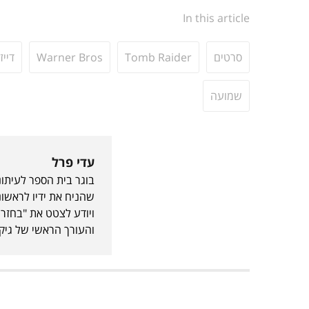
In this article
סרטים
Tomb Raider
Warner Bros
דייז
שמועה
עדי פרל
בוגר בית הספר לעיתונ
שהניח את ידיו לראשו
ויודע לצטט את "בחזרה
והעורך הראשי של גיקל