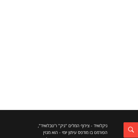
גיקלואיד - צירוף המלים "גיק" ו"טבלואיד",
הפורמט בו מודפס עיתון יומי - הוא מגזין