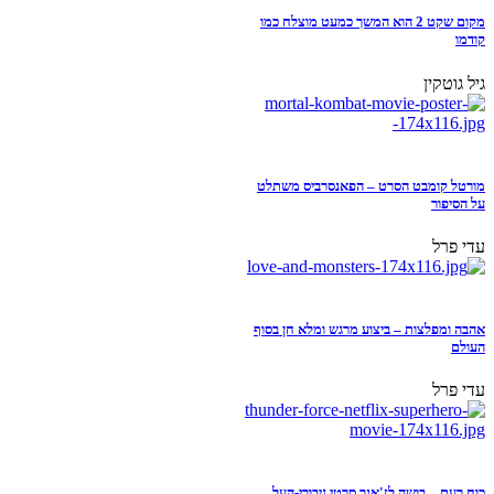
מקום שקט 2 הוא המשך כמעט מוצלח כמו
קודמו
גיל גוטקין
מורטל קומבט הסרט – הפאנסרביס משתלט
על הסיפור
עדי פרל
אהבה ומפלצות – ביצוע מרגש ומלא חן בסוף
העולם
עדי פרל
כוח רעם – בושה לז'אנר סרטי גיבורי-העל