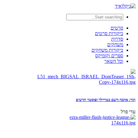
סרטים
ביקורות סרטים
סדרות
משחקים
ביקורות משחקים
ספרים וקומיקס
וכל השאר
תור: אהבה ורעם בטריילר ופוסטר חדשים
עדי פרל