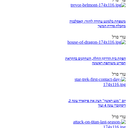
משפחת בלמונט עתידה לחזור: קאסלבניה
מקבלת סדרת המשך
עדי פרל
הפקת בית הדרקון החלה, השחקנים בהקראת
תסריט משותפת ראשונה
עדי פרל
יום "מגע ראשון" הציג את פיקארד עונה 2,
דיסקוברי עונה 4 ועוד
עדי פרל