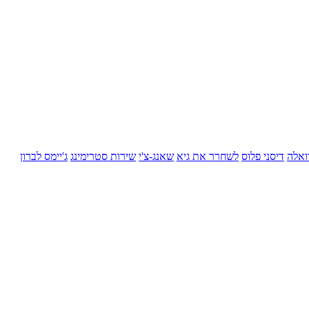
ואלה
דיסני פלוס
לשחרר את גיא
שאנג-צ'י
שירות סטרימינג
ג'יימס לברון