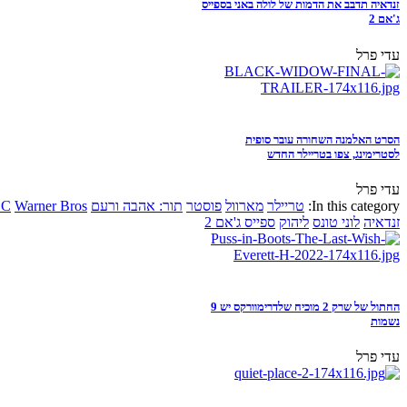
זנדאיה תדבב את הדמות של לולה באני בספייס
ג'אם 2
עדי פרל
הסרט האלמנה השחורה עובר סופית
לסטרימינג, צפו בטריילר החדש
עדי פרל
In this category:
טריילר
מארוול
פוסטר
תור: אהבה ורעם
Warner Bros
DC
זנדאיה
לוני טונס
ליהוק
ספייס ג'אם 2
החתול של שרק 2 מוכיח שלדרימוורקס יש 9
נשמות
עדי פרל