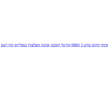
ימה
מקום שקט 2
HBO
מורטל קומבט
אהבה ומפלצות
נטפליקס
כוח רעם