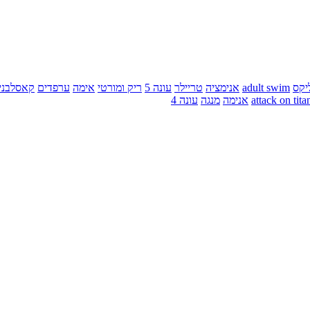
יקס
adult swim
אנימציה
טריילר
עונה 5
ריק ומורטי
אימה
ערפדים
קאסלבני
attack on tita
אנימה
מנגה
עונה 4