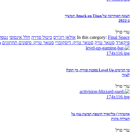
העונה האחרונה של Attack on Titan תמשיך
ב-2022
עדי פרל
Final Space
In this category:
אולאן רוג'רס
ביטול סדרה
חלל אינסופי
נטפל
פיקארד
סטאר טרק
סטאר טרק: דיסקוברי
סטאר טרק: סיפונים תחתונים
n
בר הגיימינג Level Up בסכנת סגירה, כך תוכלו
לעזור
עדי פרל
אקטיוויז'ן-בליזארד חוטפת תביעת ענק על
הטרדה מינית
עדי פרל