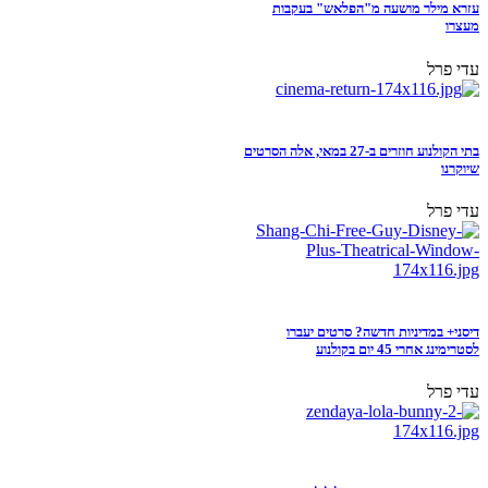
עזרא מילר מושעה מ"הפלאש" בעקבות
מעצרו
עדי פרל
בתי הקולנוע חוזרים ב-27 במאי, אלה הסרטים
שיוקרנו
עדי פרל
דיסני+ במדיניות חדשה? סרטים יעברו
לסטרימינג אחרי 45 יום בקולנוע
עדי פרל