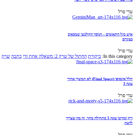
עדי פרל
איש מזל התאומים – הניסוי הקולנועי שמכאיב
בעיניים
עדי פרל
In this category:
ביקורת
החתול של שרק 2: משאלה אחת ודי
כתבה
שרק
א
חלל אינסופי (Final Space) לא תמשיך אחרי
עונה 3
עדי פרל
ריק ומורטי עונה 5 מתחילה מחר, זה מה שצריך
לדעת
עדי פרל