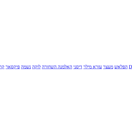
הפלאש
מעצר
עזרא מילר
דיסני
האלמנה השחורה
לוקה
נשמה
פיקסאר
קר