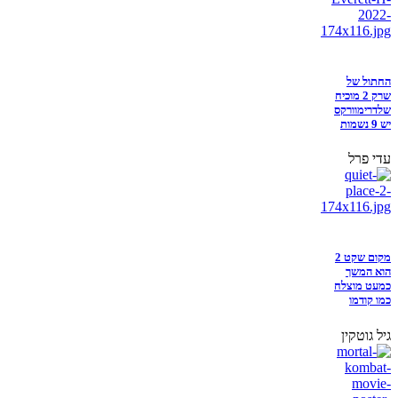
החתול של
שרק 2 מוכיח
שלדרימוורקס
יש 9 נשמות
עדי פרל
מקום שקט 2
הוא המשך
כמעט מוצלח
כמו קודמו
גיל גוטקין