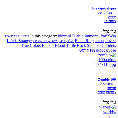
Freakpocalypse
– תחילתה של
ידידות
מופלאה?
עדי פרל
Pay2Win
Diablo Immortal
blizzard
In this category:
ביקורת
בליזארד
דיאבלו
כתבה
Elden Ring
אלדן רינג
משחק תפקידים
Life is Strange:
True Colors
Back 4 Blood
Turtle Rock Studios
Outriders
Freakpocalypse
קווסט
Zombie 100
– להפיק את
המיטב
מהאפוקליפסה
עדי פרל