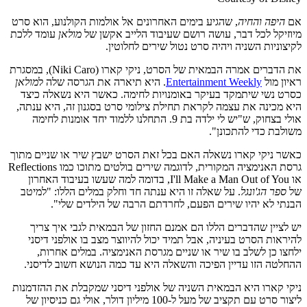
אם
היפה והחיה
, שהגיע בימים האחרונים אל אולמות הקולנוע, הוא סרט
מיוזיקל לכל דבר, עושה רושם שעיבוד הלייב אקשן של
מולאן
עומד ללכת
לקיצוניות השניה ויהיה סרט נטול שירים לחלוטין.
את הדברים אמרה הבמאית של הסרט, ניקי קארו (Niki Caro), במסגרת
ראיון מול
Entertainment Weekly
. היא תיארה את הגרסה שלה ל
מולאן
כסרט נשי שיתמקד בעיקר באומנויות לחימה. כאשר היא נשאלה כיצד
היא מכינה את עצמה לקראת תחילת צילומי סרט בסגנון זה, היא ענתה,
אולי בצחוק, ש"יש לי ילדה בת 9. התחלנו ללמוד יחד אומנות לחימה
משולבת כדי להתכונן".
כאשר ניקי קארו נשאלה האם בכל זאת הסרט ישבץ שיר או שניים מתוך
גרסת האנימציה המקורית, לדוגמה שירים בולטים מתוכו כמו Reflections
או I'll Make a Man Out of You, בדומה למה שעשו בעיבוד האחרון
של
ספר הג'ונגל
. על שאלה זו היא ענתה חד וחלק במלים הללו: "למיטב
הבנתי לא יהיו שירים הפעם, לחרדתם הרבה של הילדים שלי".
יש לציין שהדברים הללו הם אמנם החזון של הבמאית לגבי איך צריך
להיראות הסרט בעיניה, אבל תמיד יכול להיווצר מצב בו אולפני דיסני
ילחצו כן לשלב בו שיר או שניים מגרסת האנימציה. במלים אחרות,
ההחלטה הזו עדיין הפיכה והשאלה היא עד כמה הנושא חשוב לדיסני.
ניקי קארו היא הבמאית השניה של אולפני דיסני שמקבלת את ההזדמנות
ליצור סרט עם תקציב של מעל ל-100 מיליון דולר, אולי גם כניסיון של