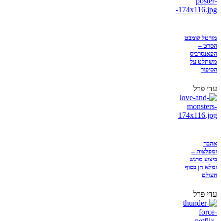
מורטל קומבט
הסרט –
הפאנסרביס
משתלט על
הסיפור
עדי פרל
אהבה
ומפלצות –
ביצוע מרגש
ומלא חן בסוף
העולם
עדי פרל