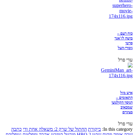
כוח רעם –
בושה לז'אנר
סרטי
גיבורי-העל
עדי פרל
איש מזל
התאומים –
הניסוי הקולנועי
שמכאיב
בעיניים
עדי פרל
In this category:
ביקורת
החתול של שרק 2: משאלה אחת ודי
כתבה
שרק
אימה
מקום שקט 2
HBO
מורטל קומבט
אהבה ומפלצות
נטפליקס