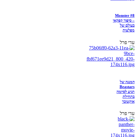
Monster #8
– סיפור קפקאי
בעולם של
מפלצות
עדי פרל
המנגה של
Beastars
תגיע לסיומה
בתחילת
אוקטובר
עדי פרל