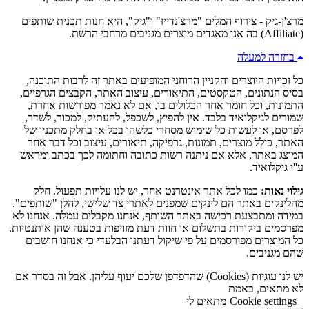
מרצ'ן-גיק - צירוף המלים "מרצ'נדייז" ו"גיק", היא חנות תכנית שותפים
(Affiliate) בה אנו מאגדים מוצרים מגניבים מרחבי הרשת.
בחזרה למעלה
כל זכויות היוצרים והקניין הרוחני המופיעים באתר זה לרבות התוכנה,
בסיס הנתונים, הטקסטים, התיאורים, עיצוב האתר, הקבצים הגרפיים,
התמונות, וכל חומר אחר הכלולים בו, אם לא נאמר מפורשות אחרת,
שמורים לגיקלואיד בלבד. אין להפיץ, לשכפל, להעתיק, למכור, לשדר,
לפרסם, או לעשות כל שימוש מסחרי כלשהו בכל או בחלק מתכניו של
האתר, כולל מוצרים, תמונות, גרפיקה, תיאורים, עיצוב וכל דבר אחר
המוצג באתר, אלא אם ניתנה רשות כתובה וחתומה לכך בכתב ומראש
ע''י גיקלואיד.
גילוי נאות:
כמו לכל אתר אינטרנט אחר, יש לנו עלויות תפעול. חלק
מהלינקים באתר הם לינקים שמפנים לאתרי צד שלישי, להלן "שותפים".
במידה ומתבצעת רכישה באתר השותף, אנחנו מקבלים עמלה. אנחנו לא
מפרסמים ביקורות בתשלום או חוות דעת מזויפות בטענה שהן אותנטיות.
כל המוצרים מפורסמים על פי שיקול דעתנו הבלעדי כי אנחנו חושבים
שהם מגניבים.
יש לנו עוגיות (Cookies) שהדפדפן שלכם יעוף עליהן. אבל זה בסדר אם
לא מתאים, באמת
Cookie settings
מתאים לי