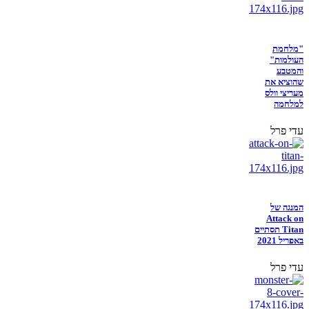
"מלחמת
העולמות"
והמטבע
שהוציא את
מעריצי וולס
למלחמה
עדי פרל
המנגה של
Attack on
Titan תסתיים
באפריל 2021
עדי פרל