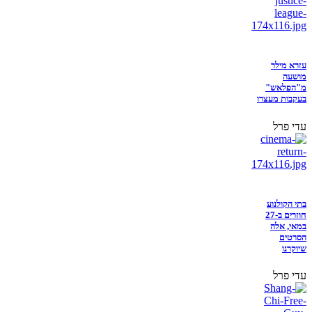
עזרא מילר
מושעה
מ"הפלאש"
בעקבות מעצרו
עדי פרל
בתי הקולנוע
חוזרים ב-27
במאי, אלה
הסרטים
שיוקרנו
עדי פרל