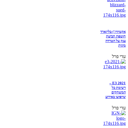
אקטיוויז'ן-בליזארד
חוטפת תביעת
ענק על הטרדה
מינית
עדי פרל
E3 2021 –
רשימת כל
המשחקים
שיופיעו באירוע
עדי פרל