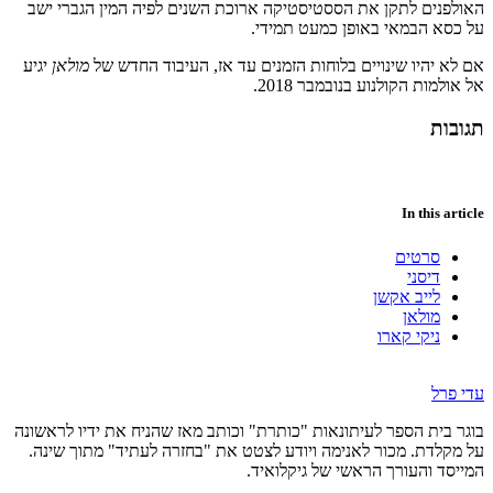
האולפנים לתקן את הססטיסטיקה ארוכת השנים לפיה המין הגברי ישב
על כסא הבמאי באופן כמעט תמידי.
אם לא יהיו שינויים בלוחות הזמנים עד אז, העיבוד החדש של
מולאן
יגיע
אל אולמות הקולנוע בנובמבר 2018.
תגובות
In this article
סרטים
דיסני
לייב אקשן
מולאן
ניקי קארו
עדי פרל
בוגר בית הספר לעיתונאות "כותרת" וכותב מאז שהניח את ידיו לראשונה
על מקלדת. מכור לאנימה ויודע לצטט את "בחזרה לעתיד" מתוך שינה.
המייסד והעורך הראשי של גיקלואיד.