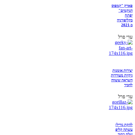
פארק "קמפוס
הנוקמים"
יפתח
בקליפורניה
ב-2021
עדי פרל
יצירות אומנות
גיקיות מעוררות
השראה ששווה
להכיר
עדי פרל
להקת גורילז
עשתה קליפ
שלם בתוך