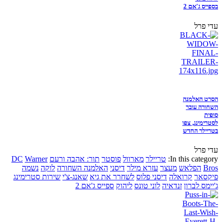
בספייס ג'אם 2
עדי פרל
הסרט האלמנה
השחורה עובר
סופית
לסטרימינג, צפו
בטריילר החדש
עדי פרל
In this category:
טריילר
מארוול
פוסטר
תור: אהבה ורעם
Warner
DC
Bros
הפלאש
מעצר
עזרא מילר
דיסני
האלמנה השחורה
לוקה
נשמה
פיקסאר
קרואלה
דיסני פלוס
לשחרר את גיא
שאנג-צ'י
שירות סטרימינג
ג'יימס לברון
זנדאיה
לוני טונס
ליהוק
ספייס ג'אם 2