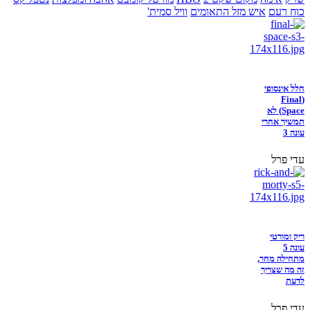
כוח רעם
איש מזל התאומים
וויל סמית'
חלל אינסופי
(Final
Space) לא
תמשיך אחרי
עונה 3
עדי פרל
ריק ומורטי
עונה 5
מתחילה מחר,
זה מה שצריך
לדעת
עדי פרל