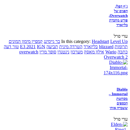
ג'ף קפלן,
הפנים של
Overwatch,
פורש מחברת
בליזארד
עדי פרל
Level Up
Headstart
In this category:
בר גיימינג
קמפיין מימון המונים
תרומות
blizzard
בליזארד
הטרדה מינית
תביעה
IGN
E3 2021
טור דעה
כתבה
Wario
אילון מאסק
מערכון
נינטנדו
סופר מריו
overwatch
Overwatch 2
Diablo
Immortal –
מסחטת
הכספים
ששברה אותי
עדי פרל