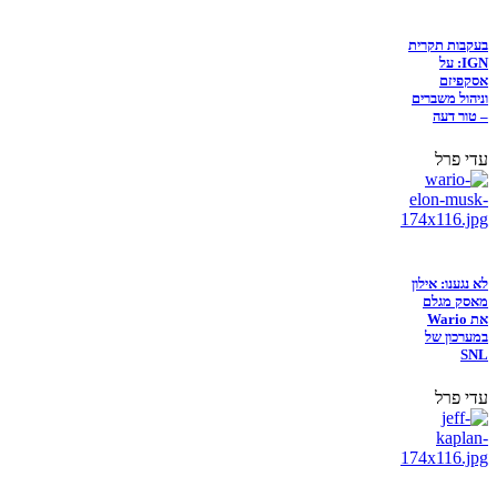
בעקבות תקרית
IGN: על
אסקפיזם
וניהול משברים
– טור דעה
עדי פרל
לא נגענו: אילון
מאסק מגלם
את Wario
במערכון של
SNL
עדי פרל