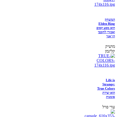
המשחק
Elden Ring
הוא מסע קסום
ואכזרי לחובבי
הז'אנר
מושיק
קלינמן
Life is
Strange:
True Colors
הוא יצירת
אומנות
עדי פרל