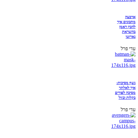
ארבעה
מתכונים איך
להכין ראמן
בהשראת
נארוטו
עדי פרל
נשף מסיכות:
איך לאלתר
מסיכה לפורים
בקלות ובזול
עדי פרל