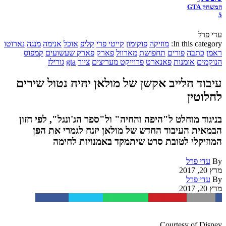
המשחק GTA
5
עדי פרל
In this category:
מוזיקה
פוקימון
קייטי פרי
קליפ
אוכל
אנימה
מנגה
נארוטו
ראמן
כתבה
פורים
תחפושת
מארוול
פארק
פארק שעשועים
קמפוס
הנוקמים
אומנות
פאנארט
פרוייקט מעריצים
ציור
gta
גורילז
עיבוד הלייב אקשן של מולאן יהיה נטול שירים
לחלוטין
בניגוד מוחלט ל"היפה והחיה" ול"ספר הג'ונגל", לפי חזון
הבמאית העיבוד החדש של מולאן יזנח לגמרי את הפן
המוזיקלי לטובת סרט שיתמקד באמנויות לחימה
By
עדי פרל
מרץ 20, 2017
By
עדי פרל
מרץ 20, 2017
Facebook
Twitter
WhatsApp
Pinterest
Email
Courtesy of Disney