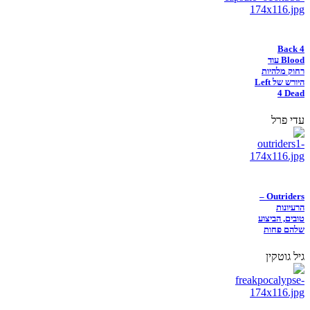
Back 4
Blood עוד
רחוק מלהיות
היורש של Left
4 Dead
עדי פרל
Outriders –
הרעיונות
טובים, הביצוע
שלהם פחות
גיל גוטקין