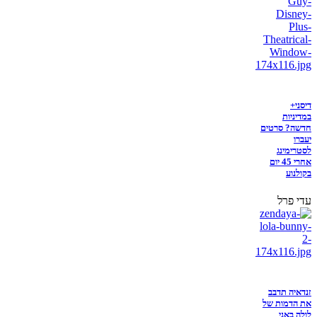
דיסני+
במדיניות
חדשה? סרטים
יעברו
לסטרימינג
אחרי 45 יום
בקולנוע
עדי פרל
זנדאיה תדבב
את הדמות של
לולה באני