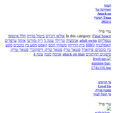
העונה
האחרונה של
Attack on
Titan תמשיך
ב-2022
עדי פרל
Final Space
In this category:
אולאן רוג'רס
ביטול סדרה
חלל אינסופי
נטפליקס
adult swim
אנימציה
טריילר
עונה 5
ריק ומורטי
אימה
ערפדים
קאסלבניה
HBO
בית הדרקון
משחקי הכס
קאסט
מסע בין כוכבים
מסע
בין כוכבים: פיקארד
סטאר טרק
סטאר טרק: דיסקוברי
סטאר טרק:
סיפונים תחתונים
attack on titan
אנימה
מנגה
עונה 4
בר הגיימינג
Level Up
בסכנת סגירה,
כך תוכלו לעזור
עדי פרל