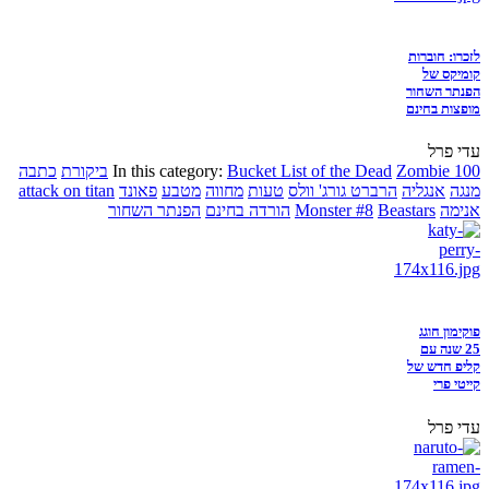
לזכרו: חוברות
קומיקס של
הפנתר השחור
מופצות בחינם
עדי פרל
Zombie 100
Bucket List of the Dead
In this category:
ביקורת
כתבה
מנגה
אנגליה
הרברט גורג' וולס
טעות
מחווה
מטבע
פאונד
attack on titan
אנימה
Beastars
Monster #8
הורדה בחינם
הפנתר השחור
פוקימון חוגג
25 שנה עם
קליפ חדש של
קייטי פרי
עדי פרל