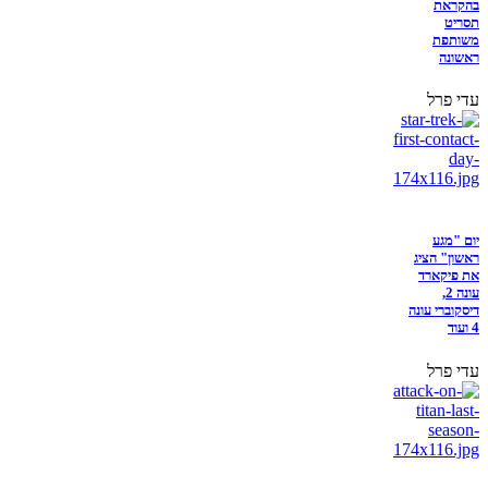
בהקראת
תסריט
משותפת
ראשונה
עדי פרל
יום "מגע
ראשון" הציג
את פיקארד
עונה 2,
דיסקוברי עונה
4 ועוד
עדי פרל