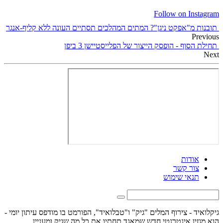
Follow on Instagram
תובנות מ"אפקט ניגן"? המתים המהלכים תסתיים העונה ללא קליף-אנגר
Previous
תחילת הסוף - הופסק הייצור של הפלייסטיישן 3 ביפן
Next
אודות
צור קשר
תנאי שימוש
גיקלואיד - צירוף המלים "גיק" ו"טבלואיד", הפורמט בו מודפס עיתון יומי -
הוא מגזין אינטרנטי חדש שמאגד תחתיו את כל מה שגיק ומעניין.