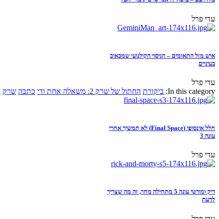
עדי פרל
איש מזל התאומים – הניסוי הקולנועי שמכאיב
בעיניים
עדי פרל
In this category:
ביקורת
החתול של שרק 2: משאלה אחת ודי
כתבה
שרק
א
חלל אינסופי (Final Space) לא תמשיך אחרי
עונה 3
עדי פרל
ריק ומורטי עונה 5 מתחילה מחר, זה מה שצריך
לדעת
עדי פרל