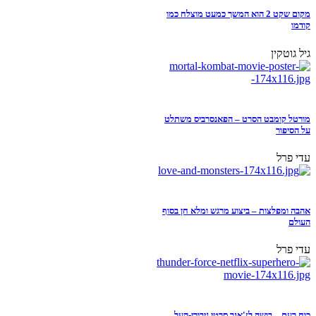
מקום שקט 2 הוא המשך כמעט מוצלח כמו
קודמו
גיל גוטקין
מורטל קומבט הסרט – הפאנסרביס משתלט
על הסיפור
עדי פרל
אהבה ומפלצות – ביצוע מרגש ומלא חן בסוף
העולם
עדי פרל
כוח רעם – בושה לז'אנר סרטי גיבורי-העל