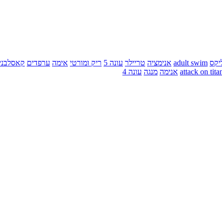
יקס
adult swim
אנימציה
טריילר
עונה 5
ריק ומורטי
אימה
ערפדים
קאסלבני
attack on tita
אנימה
מנגה
עונה 4