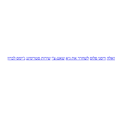
ואלה
דיסני פלוס
לשחרר את גיא
שאנג-צ'י
שירות סטרימינג
ג'יימס לברון