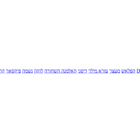
הפלאש
מעצר
עזרא מילר
דיסני
האלמנה השחורה
לוקה
נשמה
פיקסאר
קר