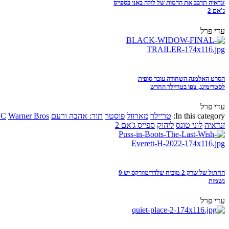
זנדאיה תדבב את הדמות של לולה באני בספייס
ג'אם 2
עדי פרל
הסרט האלמנה השחורה עובר סופית
לסטרימינג, צפו בטריילר החדש
עדי פרל
In this category:
טריילר
מארוול
פוסטר
תור: אהבה ורעם
Warner Bros
DC
זנדאיה
לוני טונס
ליהוק
ספייס ג'אם 2
החתול של שרק 2 מוכיח שלדרימוורקס יש 9
נשמות
עדי פרל