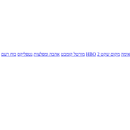
ימה
מקום שקט 2
HBO
מורטל קומבט
אהבה ומפלצות
נטפליקס
כוח רעם