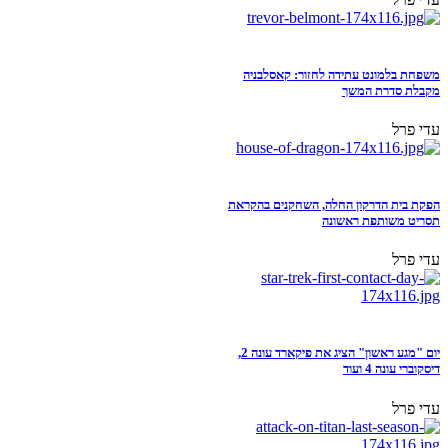
משפחת בלמונט עתידה לחזור: קאסלבניה
מקבלת סדרת המשך
עדי פרל
הפקת בית הדרקון החלה, השחקנים בהקראת
תסריט משותפת ראשונה
עדי פרל
יום "מגע ראשון" הציג את פיקארד עונה 2,
דיסקוברי עונה 4 ועוד
עדי פרל