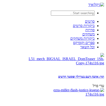
סרטים
ביקורות סרטים
סדרות
משחקים
ביקורות משחקים
ספרים וקומיקס
וכל השאר
תור: אהבה ורעם בטריילר ופוסטר חדשים
עדי פרל