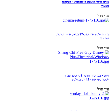
עזרא מילר מושעה מ"הפלאש" בעקבות
מעצרו
עדי פרל
בתי הקולנוע חוזרים ב-27 במאי, אלה הסרטים
שיוקרנו
עדי פרל
דיסני+ במדיניות חדשה? סרטים יעברו
לסטרימינג אחרי 45 יום בקולנוע
עדי פרל