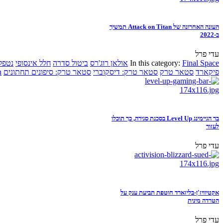
העונה האחרונה של Attack on Titan תמשיך
ב-2022
עדי פרל
Final Space
In this category:
אולאן רוג'רס
ביטול סדרה
חלל אינסופי
נטפל
פיקארד
סטאר טרק
סטאר טרק: דיסקוברי
סטאר טרק: סיפונים תחתונים
n
בר הגיימינג Level Up בסכנת סגירה, כך תוכלו
לעזור
עדי פרל
אקטיוויז'ן-בליזארד חוטפת תביעת ענק על
הטרדה מינית
עדי פרל