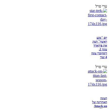
עדי פרל
יום "מגע
ראשון" הציג
את פיקארד
עונה 2,
דיסקוברי עונה
4 ועוד
עדי פרל
העונה
האחרונה של
Attack on