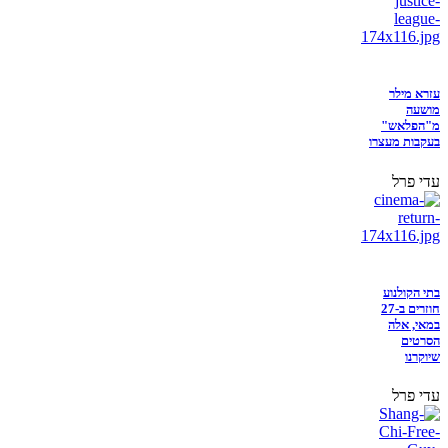
עזרא מילר
מושעה
מ"הפלאש"
בעקבות מעצרו
עדי פרל
בתי הקולנוע
חוזרים ב-27
במאי, אלה
הסרטים
שיוקרנו
עדי פרל