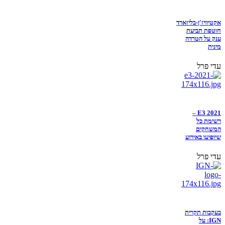
אקטיוויז'ן-בליזארד
חוטפת תביעת
ענק על הטרדה
מינית
עדי פרל
E3 2021 –
רשימת כל
המשחקים
שיופיעו באירוע
עדי פרל
בעקבות תקרית
IGN: על