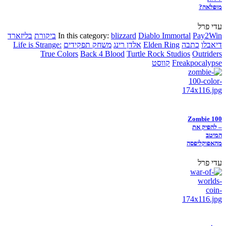
מופלאה?
עדי פרל
Pay2Win
Diablo Immortal
blizzard
In this category:
ביקורת
בליזארד
דיאבלו
כתבה
Elden Ring
אלדן רינג
משחק תפקידים
Life is Strange:
True Colors
Back 4 Blood
Turtle Rock Studios
Outriders
Freakpocalypse
קווסט
Zombie 100
– להפיק את
המיטב
מהאפוקליפסה
עדי פרל