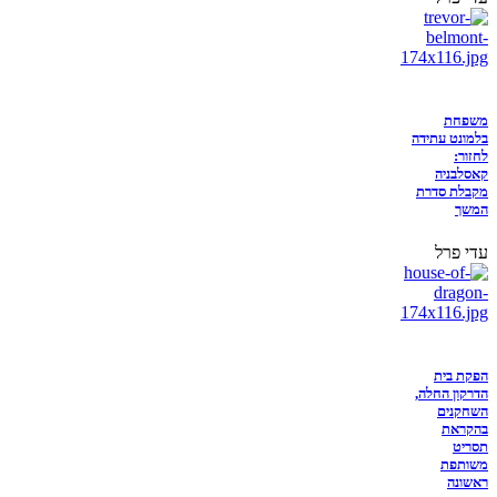
משפחת
בלמונט עתידה
לחזור:
קאסלבניה
מקבלת סדרת
המשך
עדי פרל
הפקת בית
הדרקון החלה,
השחקנים
בהקראת
תסריט
משותפת
ראשונה