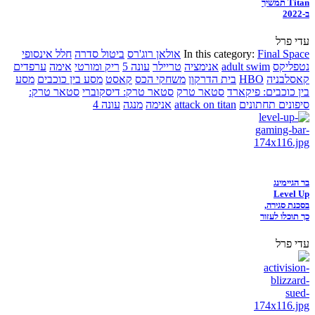
Titan תמשיך
ב-2022
עדי פרל
Final Space
In this category:
אולאן רוג'רס
ביטול סדרה
חלל אינסופי
נטפליקס
adult swim
אנימציה
טריילר
עונה 5
ריק ומורטי
אימה
ערפדים
קאסלבניה
HBO
בית הדרקון
משחקי הכס
קאסט
מסע בין כוכבים
מסע
בין כוכבים: פיקארד
סטאר טרק
סטאר טרק: דיסקוברי
סטאר טרק:
סיפונים תחתונים
attack on titan
אנימה
מנגה
עונה 4
בר הגיימינג
Level Up
בסכנת סגירה,
כך תוכלו לעזור
עדי פרל