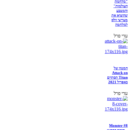
"מלחמת
העולמות"
והמטבע
שהוציא את
מעריצי וולס
למלחמה
עדי פרל
המנגה של
Attack on
Titan תסתיים
באפריל 2021
עדי פרל
Monster #8