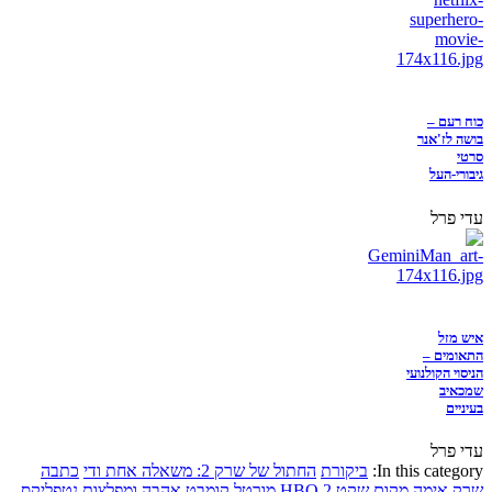
כוח רעם –
בושה לז'אנר
סרטי
גיבורי-העל
עדי פרל
איש מזל
התאומים –
הניסוי הקולנועי
שמכאיב
בעיניים
עדי פרל
In this category:
ביקורת
החתול של שרק 2: משאלה אחת ודי
כתבה
שרק
אימה
מקום שקט 2
HBO
מורטל קומבט
אהבה ומפלצות
נטפליקס