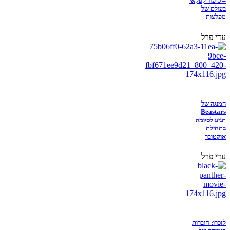
– סיפור קפקאי
בעולם של
מפלצות
עדי פרל
המנגה של
Beastars
תגיע לסיומה
בתחילת
אוקטובר
עדי פרל
לזכרו: חוברות