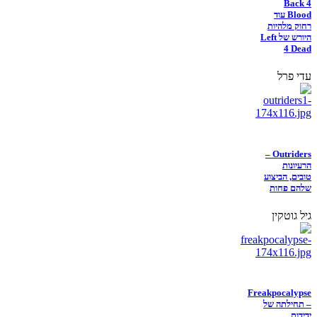
Back 4
Blood עוד
רחוק מלהיות
היורש של Left
4 Dead
עדי פרל
Outriders –
הרעיונות
טובים, הביצוע
שלהם פחות
גיל גוטקין
Freakpocalypse
– תחילתה של
ידידות