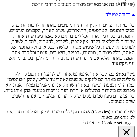
(Affiliate) בה אנו מאגדים מוצרים מגניבים מרחבי הרשת.
בחזרה למעלה
כל זכויות היוצרים והקניין הרוחני המופיעים באתר זה לרבות התוכנה,
בסיס הנתונים, הטקסטים, התיאורים, עיצוב האתר, הקבצים הגרפיים,
התמונות, וכל חומר אחר הכלולים בו, אם לא נאמר מפורשות אחרת,
שמורים לגיקלואיד בלבד. אין להפיץ, לשכפל, להעתיק, למכור, לשדר,
לפרסם, או לעשות כל שימוש מסחרי כלשהו בכל או בחלק מתכניו של
האתר, כולל מוצרים, תמונות, גרפיקה, תיאורים, עיצוב וכל דבר אחר
המוצג באתר, אלא אם ניתנה רשות כתובה וחתומה לכך בכתב ומראש
ע''י גיקלואיד.
גילוי נאות:
כמו לכל אתר אינטרנט אחר, יש לנו עלויות תפעול. חלק
מהלינקים באתר הם לינקים שמפנים לאתרי צד שלישי, להלן "שותפים".
במידה ומתבצעת רכישה באתר השותף, אנחנו מקבלים עמלה. אנחנו לא
מפרסמים ביקורות בתשלום או חוות דעת מזויפות בטענה שהן אותנטיות.
כל המוצרים מפורסמים על פי שיקול דעתנו הבלעדי כי אנחנו חושבים
שהם מגניבים.
יש לנו עוגיות (Cookies) שהדפדפן שלכם יעוף עליהן. אבל זה בסדר אם
לא מתאים, באמת
Cookie settings
מתאים לי