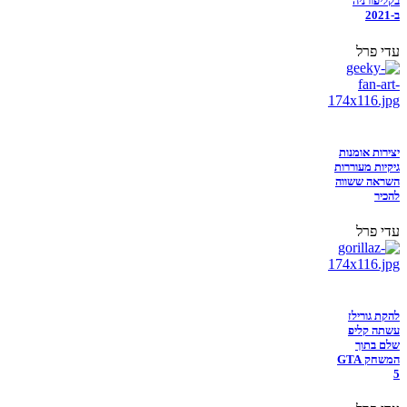
בקליפורניה
ב-2021
עדי פרל
יצירות אומנות
גיקיות מעוררות
השראה ששווה
להכיר
עדי פרל
להקת גורילז
עשתה קליפ
שלם בתוך
המשחק GTA
5