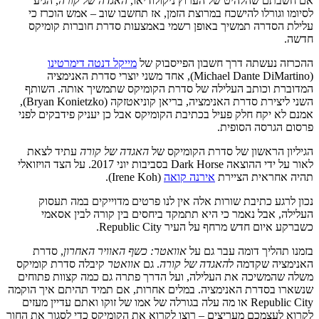
אם חשבתם שהלהיט של הערוץ ניקולודיאו,
האגדה של קורה
, הגיע
לסיומו וגורלו להישכח במרוצת הזמן, אז תחשבו שוב – אמש הוכרז כי
עלילת הסדרה תמשיך באופן רשמי באמצעות סדרת חוברות קומיקס
חדשה.
ההכרזה נעשתה דרך חשבון הפייסבוק של
מייקל דנטה דימרטינו
(Michael Dante DiMartino), אחד משני יוצרי סדרת האנימציה
המדוברת וכותב העלילה של סדרת הקומיקס שתמשיך אותה. השותף
השני ליצירת סדרת האנימציה, בריאן קוניאטזקה (Bryan Konietzko),
אמנם לא יקח חלק פעיל בכתיבת הקומיקס אבל כן יעניק פידבקים לפני
פרסום הגרסה הסופית.
הגיליון הראשון של סדרת הקומיקס של
האגדה של קורה
עתיד לצאת
לאור על ידי ההוצאה Dark Horse בסביבות יוני 2017. על הצד הויזואלי
תהיה אחראית הציירת
אירנה קואה
(Irene Koh).
נכון לרגע כתיבת שורות אלה אין לנו פרטים מדוייקים במה תעסוק
העלילה, אבל נאמר כי היא תתמקד ביחסים בין קורה לבין אסאמי
כשברקע איום חדש מרחף על העיר Republic City.
בזמנו תהליך דומה עבר גם על
אוואטר:
כשף האוויר האחרון
, סדרת
האנימציה שקדמה ל
האגדה של קורה
. גם
אוואטר
קיבלה סדרת קומיקס
משלה שהמשיכה את העלילה, ועל הדרך פתרה גם כמה קצוות פתוחים
שנשארו בסדרת האנימציה. במלים אחרות, אם תמיד תהיתם איך הוקמה
Republic City או מה עלה בגורלה של אמו של זוקו ואתם עדיין מעזים
לקרוא לעצמכם מעריצים – רוצו לקרוא את הקומיקס כדי לסגור את החור