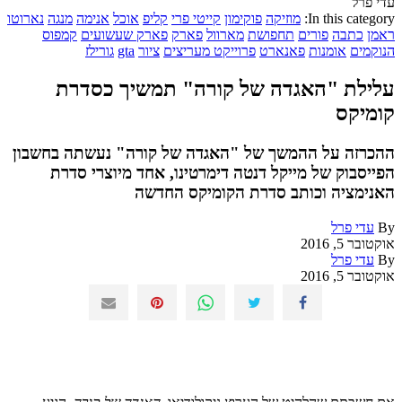
עדי פרל
In this category:
מוזיקה
פוקימון
קייטי פרי
קליפ
אוכל
אנימה
מנגה
נארוטו
ראמן
כתבה
פורים
תחפושת
מארוול
פארק
פארק שעשועים
קמפוס
הנוקמים
אומנות
פאנארט
פרוייקט מעריצים
ציור
gta
גורילז
עלילת "האגדה של קורה" תמשיך כסדרת
קומיקס
ההכרזה על ההמשך של "האגדה של קורה" נעשתה בחשבון
הפייסבוק של מייקל דנטה דימרטינו, אחד מיוצרי סדרת
האנימציה וכותב סדרת הקומיקס החדשה
By
עדי פרל
אוקטובר 5, 2016
By
עדי פרל
אוקטובר 5, 2016