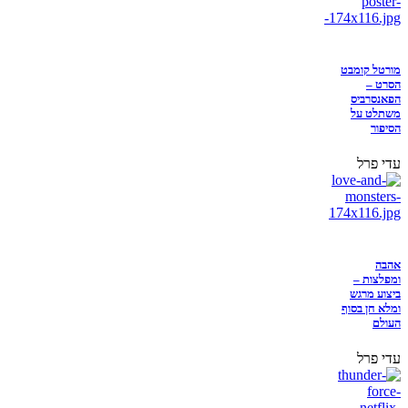
מורטל קומבט
הסרט –
הפאנסרביס
משתלט על
הסיפור
עדי פרל
אהבה
ומפלצות –
ביצוע מרגש
ומלא חן בסוף
העולם
עדי פרל