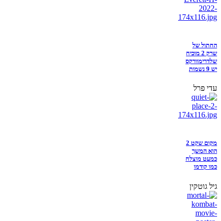
החתול של
שרק 2 מוכיח
שלדרימוורקס
יש 9 נשמות
עדי פרל
מקום שקט 2
הוא המשך
כמעט מוצלח
כמו קודמו
גיל גוטקין