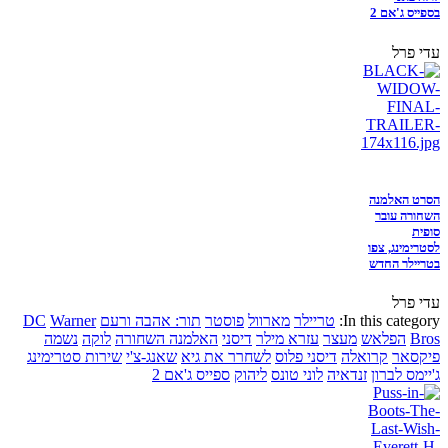
בספייס ג'אם 2
עדי פרל
הסרט האלמנה
השחורה עובר
סופית
לסטרימינג, צפו
בטריילר החדש
עדי פרל
In this category:
טריילר
מארוול
פוסטר
תור: אהבה ורעם
Warner
DC
Bros
הפלאש
מעצר
עזרא מילר
דיסני
האלמנה השחורה
לוקה
נשמה
פיקסאר
קרואלה
דיסני פלוס
לשחרר את גיא
שאנג-צ'י
שירות סטרימינג
ג'יימס לברון
זנדאיה
לוני טונס
ליהוק
ספייס ג'אם 2