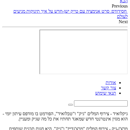
הבא
Previous
חסידודס: סרט אנימציה עם טייק ישן-חדש על איך תינוקות מגיעים
לעולם
Next
אודות
צור קשר
תנאי שימוש
גיקלואיד - צירוף המלים "גיק" ו"טבלואיד", הפורמט בו מודפס עיתון יומי -
הוא מגזין אינטרנטי חדש שמאגד תחתיו את כל מה שגיק ומעניין.
מרצ'ן-גיק - צירוף המלים "מרצ'נדייז" ו"גיק", היא חנות תכנית שותפים