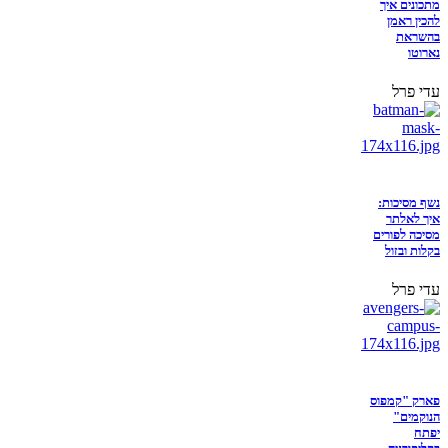
מתכונים איך
להכין ראמן
בהשראת
נארוטו
עדי פרל
נשף מסיכות:
איך לאלתר
מסיכה לפורים
בקלות ובזול
עדי פרל
פארק "קמפוס
הנוקמים"
יפתח