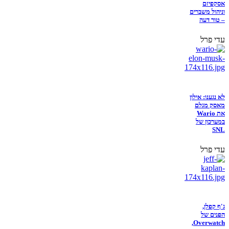
אסקפיזם
וניהול משברים
– טור דעה
עדי פרל
לא נגענו: אילון
מאסק מגלם
את Wario
במערכון של
SNL
עדי פרל
ג'ף קפלן,
הפנים של
Overwatch,