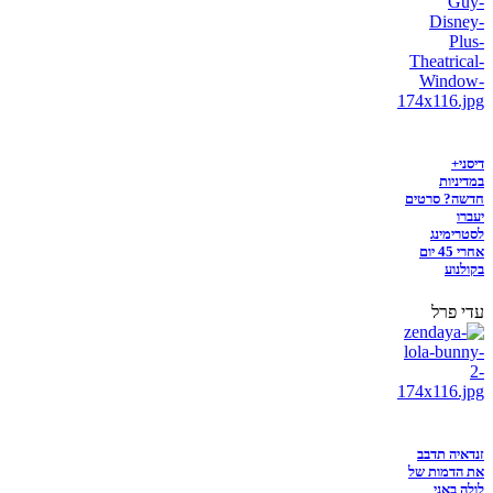
דיסני+
במדיניות
חדשה? סרטים
יעברו
לסטרימינג
אחרי 45 יום
בקולנוע
עדי פרל
זנדאיה תדבב
את הדמות של
לולה באני