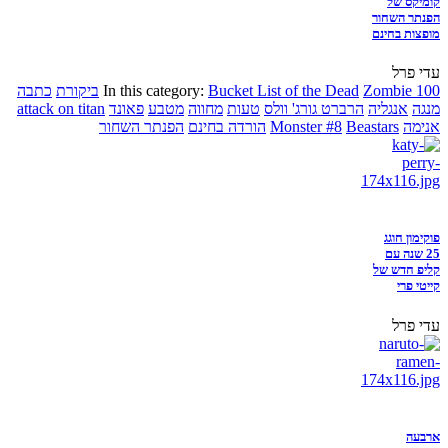
קומיקס של
הפנתר השחור
מופצות בחינם
עדי פרל
Zombie 100
Bucket List of the Dead
In this category:
ביקורת
כתבה
מנגה
אנגליה
הרברט גורג' וולס
טעות
מחווה
מטבע
פאונד
attack on titan
אנימה
Beastars
Monster #8
הורדה בחינם
הפנתר השחור
פוקימון חוגג
25 שנה עם
קליפ חדש של
קייטי פרי
עדי פרל
ארבעה