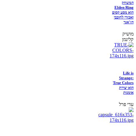
המשחק
Elden Ring
הוא מסע קסום
ואכזרי לחובבי
הז'אנר
מושיק
קלינמן
Life is
Strange:
True Colors
הוא יצירת
אומנות
עדי פרל