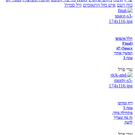
כוח רעם
איש מזל התאומים
וויל סמית'
חלל אינסופי
(Final
Space) לא
תמשיך אחרי
עונה 3
עדי פרל
ריק ומורטי
עונה 5
מתחילה מחר,
זה מה שצריך
לדעת
עדי פרל