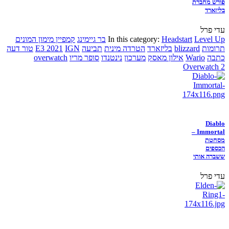
פורש מחברת
בליזארד
עדי פרל
Level Up
Headstart
In this category:
בר גיימינג
קמפיין מימון המונים
תרומות
blizzard
בליזארד
הטרדה מינית
תביעה
IGN
E3 2021
טור דעה
כתבה
Wario
אילון מאסק
מערכון
נינטנדו
סופר מריו
overwatch
Overwatch 2
Diablo
Immortal –
מסחטת
הכספים
ששברה אותי
עדי פרל