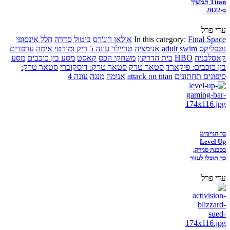
Titan תמשיך
ב-2022
עדי פרל
Final Space
In this category:
אולאן רוג'רס
ביטול סדרה
חלל אינסופי
נטפליקס
adult swim
אנימציה
טריילר
עונה 5
ריק ומורטי
אימה
ערפדים
קאסלבניה
HBO
בית הדרקון
משחקי הכס
קאסט
מסע בין כוכבים
מסע
בין כוכבים: פיקארד
סטאר טרק
סטאר טרק: דיסקוברי
סטאר טרק:
סיפונים תחתונים
attack on titan
אנימה
מנגה
עונה 4
בר הגיימינג
Level Up
בסכנת סגירה,
כך תוכלו לעזור
עדי פרל