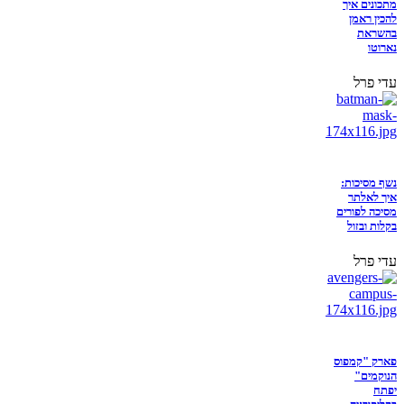
מתכונים איך
להכין ראמן
בהשראת
נארוטו
עדי פרל
נשף מסיכות:
איך לאלתר
מסיכה לפורים
בקלות ובזול
עדי פרל
פארק "קמפוס
הנוקמים"
יפתח