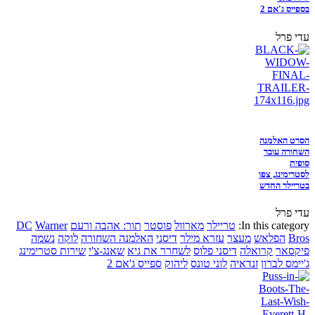
בספייס ג'אם 2
עדי פרל
הסרט האלמנה
השחורה עובר
סופית
לסטרימינג, צפו
בטריילר החדש
עדי פרל
In this category:
טריילר
מארוול
פוסטר
תור: אהבה ורעם
Warner
DC
Bros
הפלאש
מעצר
עזרא מילר
דיסני
האלמנה השחורה
לוקה
נשמה
פיקסאר
קרואלה
דיסני פלוס
לשחרר את גיא
שאנג-צ'י
שירות סטרימינג
ג'יימס לברון
זנדאיה
לוני טונס
ליהוק
ספייס ג'אם 2