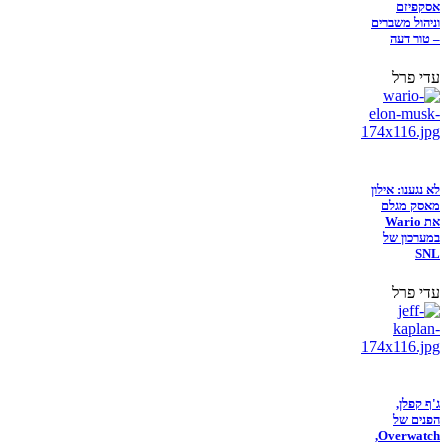
אסקפיזם
וניהול משברים
– טור דעה
עדי פרל
לא נגענו: אילון
מאסק מגלם
את Wario
במערכון של
SNL
עדי פרל
ג'ף קפלן,
הפנים של
Overwatch,