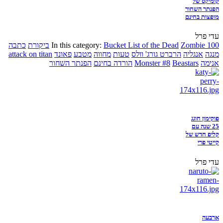
קומיקס של
הפנתר השחור
מופצות בחינם
עדי פרל
Zombie 100
Bucket List of the Dead
In this category:
ביקורת
כתבה
מנגה
אנגליה
הרברט גורג' וולס
טעות
מחווה
מטבע
פאונד
attack on titan
אנימה
Beastars
Monster #8
הורדה בחינם
הפנתר השחור
פוקימון חוגג
25 שנה עם
קליפ חדש של
קייטי פרי
עדי פרל
ארבעה