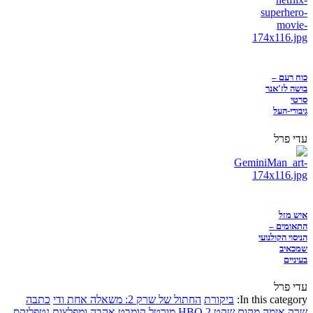
כוח רעם –
בושה לז'אנר
סרטי
גיבורי-העל
עדי פרל
איש מזל
התאומים –
הניסוי הקולנועי
שמכאיב
בעיניים
עדי פרל
In this category:
ביקורת
החתול של שרק 2: משאלה אחת ודי
כתבה
שרק
אימה
מקום שקט 2
HBO
מורטל קומבט
אהבה ומפלצות
נטפליקס