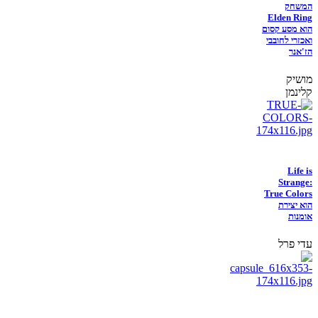
המשחק
Elden Ring
הוא מסע קסום
ואכזרי לחובבי
הז'אנר
מושיק
קלינמן
Life is
Strange:
True Colors
הוא יצירת
אומנות
עדי פרל