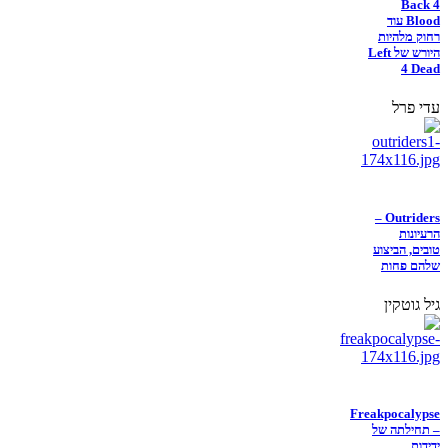
Back 4
Blood עוד
רחוק מלהיות
היורש של Left
4 Dead
עדי פרל
Outriders –
הרעיונות
טובים, הביצוע
שלהם פחות
גיל גוטקין
Freakpocalypse
– תחילתה של
ידידות