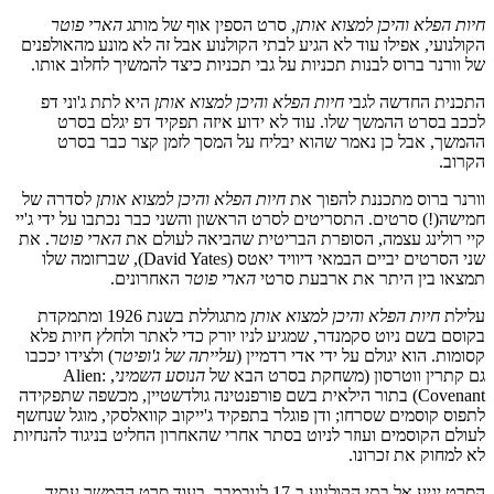
חיות הפלא והיכן למצוא אותן
, סרט הספין אוף של מותג
הארי פוטר
הקולנועי, אפילו עוד לא הגיע לבתי הקולנוע אבל זה לא מונע מהאולפנים
של וורנר ברוס לבנות תכניות על גבי תכניות כיצד להמשיך לחלוב אותו.
התכנית החדשה לגבי
חיות הפלא והיכן למצוא אותן
היא לתת ג'וני דפ
לככב בסרט ההמשך שלו. עוד לא ידוע איזה תפקיד דפ יגלם בסרט
ההמשך, אבל כן נאמר שהוא יבליח על המסך לזמן קצר כבר בסרט
הקרוב.
וורנר ברוס מתכננת להפוך את
חיות הפלא והיכן למצוא אותן
לסדרה של
חמישה(!) סרטים. התסריטים לסרט הראשון והשני כבר נכתבו על ידי ג'יי
קיי רולינג עצמה, הסופרת הבריטית שהביאה לעולם את
הארי פוטר
. את
שני הסרטים יביים הבמאי דיוויד יאטס (David Yates), שברזומה שלו
תמצאו בין היתר את ארבעת סרטי
הארי פוטר
האחרונים.
עלילת
חיות הפלא והיכן למצוא אותן
מתגוללת בשנת 1926 ומתמקדת
בקוסם בשם ניוט סקמנדר, שמגיע לניו יורק כדי לאתר ולחלץ חיות פלא
קסומות. הוא יגולם על ידי אדי רדמיין (
עלייתה של ג'ופיטר
) ולצידו יככבו
גם קתרין ווטרסון (משחקת בסרט הבא של
הנוסע השמיני
, Alien:
Covenant) בתור הילאית בשם פורפנטינה גולדשטיין, מכשפה שתפקידה
לתפוס קוסמים שסרחו; ודן פוגלר בתפקיד ג'ייקוב קוואלסקי, מוגל שנחשף
לעולם הקוסמים ועוזר לניוט בסתר אחרי שהאחרון החליט בניגוד להנחיות
לא למחוק את זכרונו.
הסרט יגיע אל בתי הקולנוע ב-17 לנובמבר, בעוד סרט ההמשך עתיד