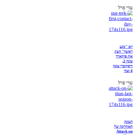
עדי פרל
יום "מגע
ראשון" הציג
את פיקארד
עונה 2,
דיסקוברי עונה
4 ועוד
עדי פרל
העונה
האחרונה של
Attack on