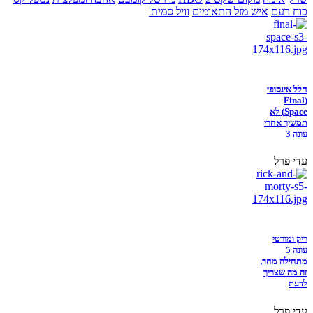
כוח רעם
איש מזל התאומים
וויל סמית'
חלל אינסופי
(Final
Space) לא
תמשיך אחרי
עונה 3
עדי פרל
ריק ומורטי
עונה 5
מתחילה מחר,
זה מה שצריך
לדעת
עדי פרל