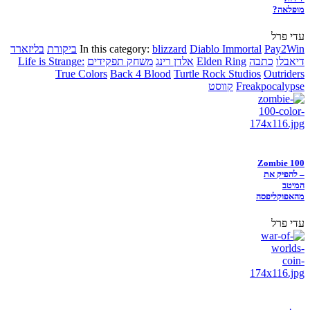
מופלאה?
עדי פרל
Pay2Win
Diablo Immortal
blizzard
In this category:
ביקורת
בליזארד
דיאבלו
כתבה
Elden Ring
אלדן רינג
משחק תפקידים
Life is Strange:
True Colors
Back 4 Blood
Turtle Rock Studios
Outriders
Freakpocalypse
קווסט
Zombie 100
– להפיק את
המיטב
מהאפוקליפסה
עדי פרל