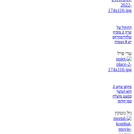
החתול של
שרק 2 מוכיח
שלדרימוורקס
יש 9 נשמות
עדי פרל
מקום שקט 2
הוא המשך
כמעט מוצלח
כמו קודמו
גיל גוטקין