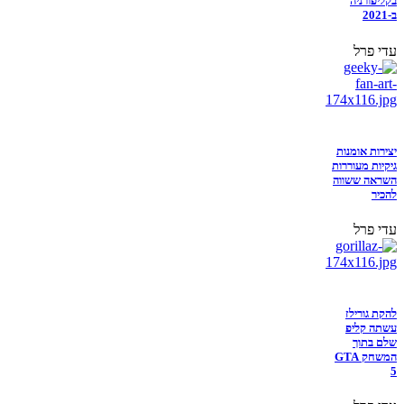
בקליפורניה
ב-2021
עדי פרל
יצירות אומנות
גיקיות מעוררות
השראה ששווה
להכיר
עדי פרל
להקת גורילז
עשתה קליפ
שלם בתוך
המשחק GTA
5