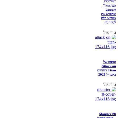
"מלחמת
העולמות"
והמטבע
שהוציא את
מעריצי וולס
למלחמה
עדי פרל
המנגה של
Attack on
Titan תסתיים
באפריל 2021
עדי פרל
Monster #8