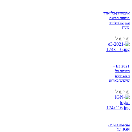
אקטיוויז'ן-בליזארד
חוטפת תביעת
ענק על הטרדה
מינית
עדי פרל
E3 2021 –
רשימת כל
המשחקים
שיופיעו באירוע
עדי פרל
בעקבות תקרית
IGN: על