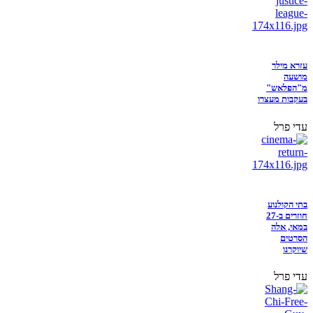
עזרא מילר
מושעה
מ"הפלאש"
בעקבות מעצרו
עדי פרל
בתי הקולנוע
חוזרים ב-27
במאי, אלה
הסרטים
שיוקרנו
עדי פרל