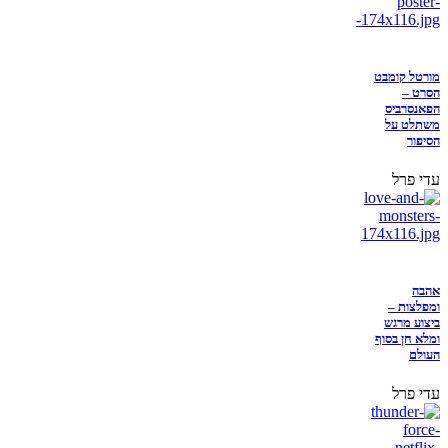
מורטל קומבט
הסרט –
הפאנסרביס
משתלט על
הסיפור
עדי פרל
אהבה
ומפלצות –
ביצוע מרגש
ומלא חן בסוף
העולם
עדי פרל