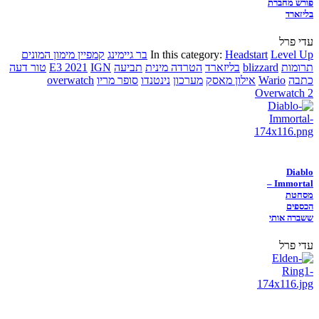
פורש מחברת
בליזארד
עדי פרל
Level Up
Headstart
In this category:
בר גיימינג
קמפיין מימון המונים
תרומות
blizzard
בליזארד
הטרדה מינית
תביעה
IGN
E3 2021
טור דעה
כתבה
Wario
אילון מאסק
מערכון
נינטנדו
סופר מריו
overwatch
Overwatch 2
Diablo
Immortal –
מסחטת
הכספים
ששברה אותי
עדי פרל