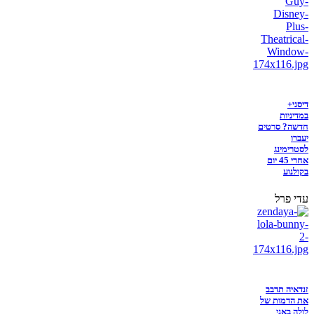
דיסני+
במדיניות
חדשה? סרטים
יעברו
לסטרימינג
אחרי 45 יום
בקולנוע
עדי פרל
זנדאיה תדבב
את הדמות של
לולה באני