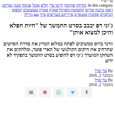
עדי פרל
In this category:
מוזיקה
פוקימון
קייטי פרי
קליפ
אוכל
אנימה
מנגה
נארוטו
ראמן
כתבה
פורים
תחפושת
מארוול
פארק
פארק שעשועים
קמפוס
הנוקמים
אומנות
פאנארט
פרוייקט מעריצים
ציור
gta
גורילז
ג'וני דפ יכבב בסרט ההמשך של "חיות הפלא
והיכן למצוא אותן"
וורנר ברוס ממשיכים לפתח במלוא המרץ את סדרת הסרטים
שתרחיב את היקום הקולנועי של הארי פוטר, ומלהקים את
השחקן המוערך ג'וני דפ להופיע בסרט ההמשך בתפקיד לא
ידוע
By
עדי פרל
נובמבר 2, 2016
By
עדי פרל
נובמבר 2, 2016