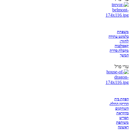
משפחת
בלמונט עתידה
לחזור:
קאסלבניה
מקבלת סדרת
המשך
עדי פרל
הפקת בית
הדרקון החלה,
השחקנים
בהקראת
תסריט
משותפת
ראשונה