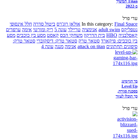
Titan תמשיך
ב-2022
עדי פרל
Final Space
In this category:
אולאן רוג'רס
ביטול סדרה
חלל אינסופי
נטפליקס
adult swim
אנימציה
טריילר
עונה 5
ריק ומורטי
אימה
ערפדים
קאסלבניה
HBO
בית הדרקון
משחקי הכס
קאסט
מסע בין כוכבים
מסע
בין כוכבים: פיקארד
סטאר טרק
סטאר טרק: דיסקוברי
סטאר טרק:
סיפונים תחתונים
attack on titan
אנימה
מנגה
עונה 4
בר הגיימינג
Level Up
בסכנת סגירה,
כך תוכלו לעזור
עדי פרל