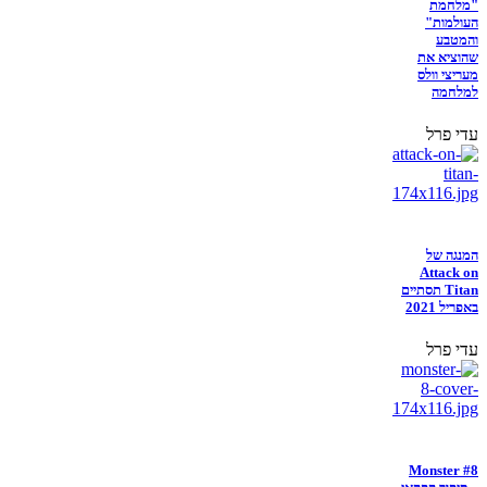
"מלחמת
העולמות"
והמטבע
שהוציא את
מעריצי וולס
למלחמה
עדי פרל
המנגה של
Attack on
Titan תסתיים
באפריל 2021
עדי פרל
Monster #8