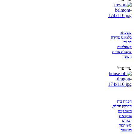
משפחת
בלמונט עתידה
לחזור:
קאסלבניה
מקבלת סדרת
המשך
עדי פרל
הפקת בית
הדרקון החלה,
השחקנים
בהקראת
תסריט
משותפת
ראשונה