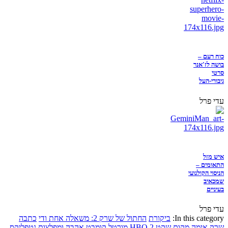
כוח רעם –
בושה לז'אנר
סרטי
גיבורי-העל
עדי פרל
איש מזל
התאומים –
הניסוי הקולנועי
שמכאיב
בעיניים
עדי פרל
In this category:
ביקורת
החתול של שרק 2: משאלה אחת ודי
כתבה
שרק
אימה
מקום שקט 2
HBO
מורטל קומבט
אהבה ומפלצות
נטפליקס