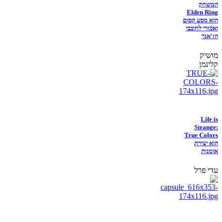
המשחק
Elden Ring
הוא מסע קסום
ואכזרי לחובבי
הז'אנר
מושיק
קלינמן
Life is
Strange:
True Colors
הוא יצירת
אומנות
עדי פרל