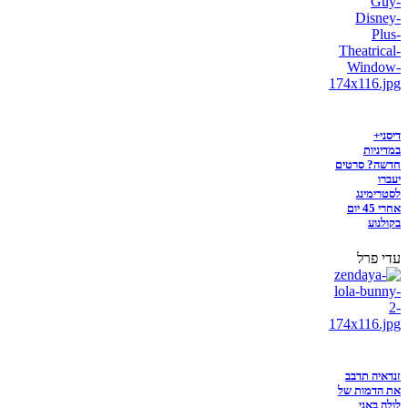
דיסני+
במדיניות
חדשה? סרטים
יעברו
לסטרימינג
אחרי 45 יום
בקולנוע
עדי פרל
זנדאיה תדבב
את הדמות של
לולה באני