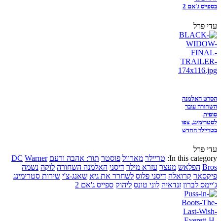
בספייס ג'אם 2
עדי פרל
הסרט האלמנה
השחורה עובר
סופית
לסטרימינג, צפו
בטריילר החדש
עדי פרל
In this category:
טריילר
מארוול
פוסטר
תור: אהבה ורעם
Warner
DC
Bros
הפלאש
מעצר
עזרא מילר
דיסני
האלמנה השחורה
לוקה
נשמה
פיקסאר
קרואלה
דיסני פלוס
לשחרר את גיא
שאנג-צ'י
שירות סטרימינג
ג'יימס לברון
זנדאיה
לוני טונס
ליהוק
ספייס ג'אם 2