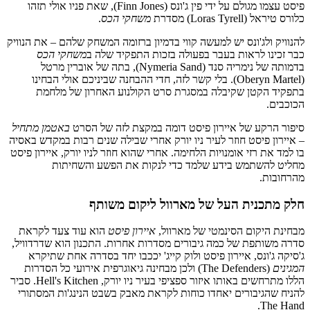
פיסט עצמו מגולם על ידי פין ג'ונס (Finn Jones), שאת פניו אולי תזהו
כלורס טיראל (Loras Tyrell) מסדרת
משחקי הכס
.
להנוויק ולג'ונס יש למעשה קווי בדמיון ברזומה המשחק שלהם – את הנוויק
כבר זכינו לראות בעבר בפעולה בזכות התפקיד שלה ב
משחקי הכס
בדמותה של נימריה סנד (Nymeria Sand), בתה של אוברין מרטל
(Oberyn Martel). בלי קשר לזה, חדי ההבחנה שביניכם אולי הבחינו
בתפקיד הקטן שקיבלה במסגרת סרט הקולנוע האחרון של מלחמת
הכוכבים.
סיפור הרקע של איירון פיסט דומה במקצת לזה של הסרט
באטמן מתחיל
– איירון פיסט חוזר לעיר ניו יורק אחרי שבילה שנים רבות במקדש באסיה
בו למד את רזי אומנויות הלחימה. אחרי שהוא חוזר לניו יורק, איירון פיסט
מחליט להשתמש בידע שלמד כדי לנקות את הפשע והשחיתות
מהרחובות.
חלק מתכנית העל של מארוול ליקום משותף
מבחינת היקום הסינמטי של מארוול,
איירון פיסט
הוא עוד צעד לקראת
סדרה משותפת של כמה גיבורים מסדרות אחרות. התכנון הוא שדרדוויל,
ג'סיקה ג'ונס, איירון פיסט ולוק קייג' יככבו יחד בסדרה אחת שתיקרא
המגינים
(The Defenders) ולכן מבחינה גיאוגרפית אירועי כל הסדרות
הללו מתרחשים באותו איזור ספציפי בעיר ניו יורק, Hell's Kitchen. סביר
להניח שהגיבורים יאחדו כוחות לקראת מאבק בשבט הנינג'ות המסתורי
The Hand.