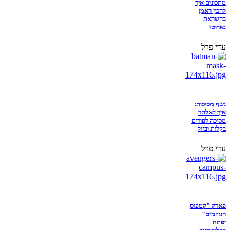
מתכונים איך
להכין ראמן
בהשראת
נארוטו
עדי פרל
נשף מסיכות:
איך לאלתר
מסיכה לפורים
בקלות ובזול
עדי פרל
פארק "קמפוס
הנוקמים"
יפתח