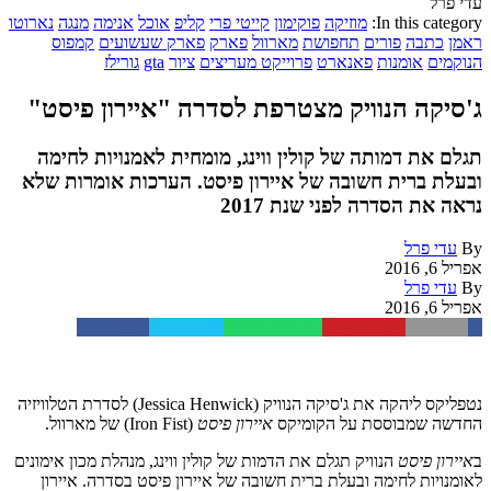
עדי פרל
In this category:
מוזיקה
פוקימון
קייטי פרי
קליפ
אוכל
אנימה
מנגה
נארוטו
ראמן
כתבה
פורים
תחפושת
מארוול
פארק
פארק שעשועים
קמפוס
הנוקמים
אומנות
פאנארט
פרוייקט מעריצים
ציור
gta
גורילז
ג'סיקה הנוויק מצטרפת לסדרה "איירון פיסט"
תגלם את דמותה של קולין ווינג, מומחית לאמנויות לחימה
ובעלת ברית חשובה של איירון פיסט. הערכות אומרות שלא
נראה את הסדרה לפני שנת 2017
By
עדי פרל
אפריל 6, 2016
By
עדי פרל
אפריל 6, 2016
Facebook
Twitter
WhatsApp
Pinterest
Email
נטפליקס ליהקה את ג'סיקה הנוויק (Jessica Henwick) לסדרת הטלוויזיה
החדשה שמבוססת על הקומיקס
איירון פיסט
(Iron Fist) של מארוול.
ב
איירון פיסט
הנוויק תגלם את הדמות של קולין ווינג, מנהלת מכון אימונים
לאומנויות לחימה ובעלת ברית חשובה של איירון פיסט בסדרה. איירון