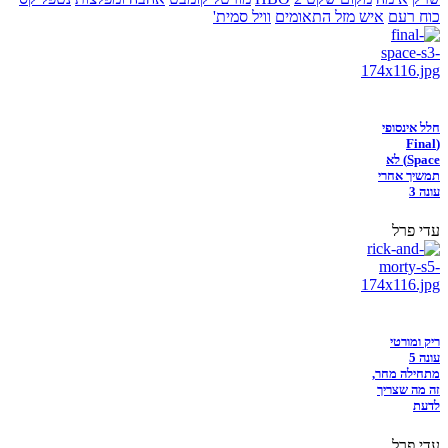
כוח רעם
איש מזל התאומים
וויל סמית'
חלל אינסופי
(Final
Space) לא
תמשיך אחרי
עונה 3
עדי פרל
ריק ומורטי
עונה 5
מתחילה מחר,
זה מה שצריך
לדעת
עדי פרל