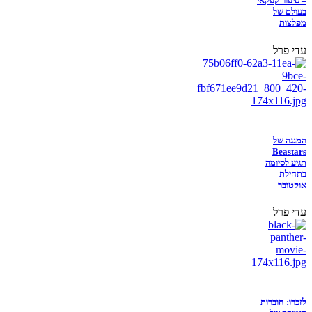
– סיפור קפקאי
בעולם של
מפלצות
עדי פרל
המנגה של
Beastars
תגיע לסיומה
בתחילת
אוקטובר
עדי פרל
לזכרו: חוברות