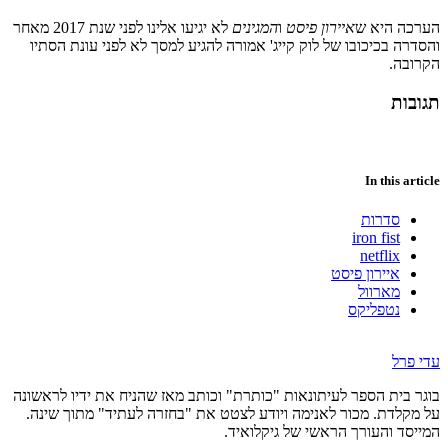
הערכה היא ש
איירון פיסט
ו
המגינים
לא יגיעו אלינו לפני שנת 2017 מאחר
והסדרה בכיכובו של לוק קייג' אמורה להגיע למסך לא לפני עונת הסתיו
הקרובה.
תגובות
In this article
סדרות
iron fist
netflix
איירון פיסט
מארוול
נטפליקס
עדי פרל
בוגר בית הספר לעיתונאות "כותרת" וכותב מאז שהניח את ידיו לראשונה
על מקלדת. מכור לאנימה ויודע לצטט את "בחזרה לעתיד" מתוך שינה.
המייסד והעורך הראשי של גיקלואיד.