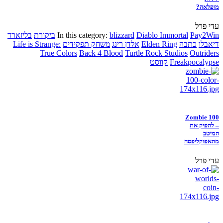
מופלאה?
עדי פרל
Pay2Win
Diablo Immortal
blizzard
In this category:
ביקורת
בליזארד
דיאבלו
כתבה
Elden Ring
אלדן רינג
משחק תפקידים
Life is Strange:
True Colors
Back 4 Blood
Turtle Rock Studios
Outriders
Freakpocalypse
קווסט
Zombie 100
– להפיק את
המיטב
מהאפוקליפסה
עדי פרל