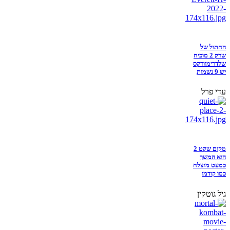
החתול של
שרק 2 מוכיח
שלדרימוורקס
יש 9 נשמות
עדי פרל
מקום שקט 2
הוא המשך
כמעט מוצלח
כמו קודמו
גיל גוטקין