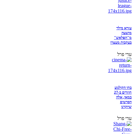
עזרא מילר
מושעה
מ"הפלאש"
בעקבות מעצרו
עדי פרל
בתי הקולנוע
חוזרים ב-27
במאי, אלה
הסרטים
שיוקרנו
עדי פרל