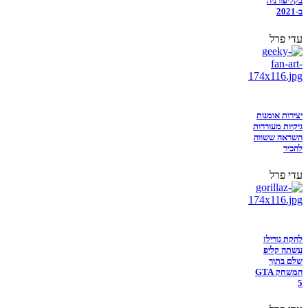
בקליפורניה
ב-2021
עדי פרל
יצירות אומנות
גיקיות מעוררות
השראה ששווה
להכיר
עדי פרל
להקת גורילז
עשתה קליפ
שלם בתוך
המשחק GTA
5