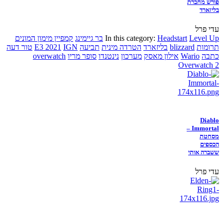
פורש מחברת
בליזארד
עדי פרל
Level Up
Headstart
In this category:
בר גיימינג
קמפיין מימון המונים
תרומות
blizzard
בליזארד
הטרדה מינית
תביעה
IGN
E3 2021
טור דעה
כתבה
Wario
אילון מאסק
מערכון
נינטנדו
סופר מריו
overwatch
Overwatch 2
Diablo
Immortal –
מסחטת
הכספים
ששברה אותי
עדי פרל