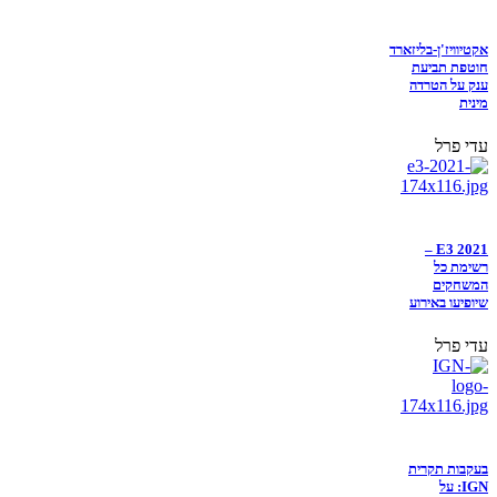
אקטיוויז'ן-בליזארד
חוטפת תביעת
ענק על הטרדה
מינית
עדי פרל
E3 2021 –
רשימת כל
המשחקים
שיופיעו באירוע
עדי פרל
בעקבות תקרית
IGN: על