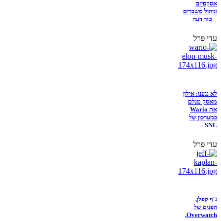
אסקפיזם
וניהול משברים
– טור דעה
עדי פרל
לא נגענו: אילון
מאסק מגלם
את Wario
במערכון של
SNL
עדי פרל
ג'ף קפלן,
הפנים של
Overwatch,