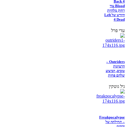
Back 4
Blood עוד
רחוק מלהיות
היורש של Left
4 Dead
עדי פרל
Outriders –
הרעיונות
טובים, הביצוע
שלהם פחות
גיל גוטקין
Freakpocalypse
– תחילתה של
ידידות