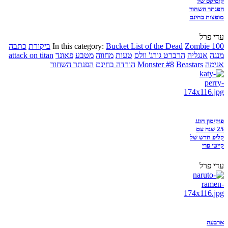
קומיקס של
הפנתר השחור
מופצות בחינם
עדי פרל
Zombie 100
Bucket List of the Dead
In this category:
ביקורת
כתבה
מנגה
אנגליה
הרברט גורג' וולס
טעות
מחווה
מטבע
פאונד
attack on titan
אנימה
Beastars
Monster #8
הורדה בחינם
הפנתר השחור
פוקימון חוגג
25 שנה עם
קליפ חדש של
קייטי פרי
עדי פרל
ארבעה