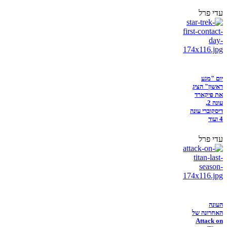
עדי פרל
יום "מגע
ראשון" הציג
את פיקארד
עונה 2,
דיסקוברי עונה
4 ועוד
עדי פרל
העונה
האחרונה של
Attack on