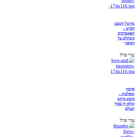
מורטל קומבט
הסרט –
הפאנסרביס
משתלט על
הסיפור
עדי פרל
אהבה
ומפלצות –
ביצוע מרגש
ומלא חן בסוף
העולם
עדי פרל