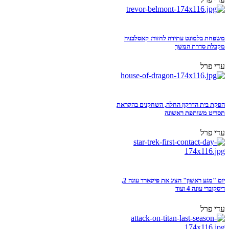
משפחת בלמונט עתידה לחזור: קאסלבניה
מקבלת סדרת המשך
עדי פרל
הפקת בית הדרקון החלה, השחקנים בהקראת
תסריט משותפת ראשונה
עדי פרל
יום "מגע ראשון" הציג את פיקארד עונה 2,
דיסקוברי עונה 4 ועוד
עדי פרל