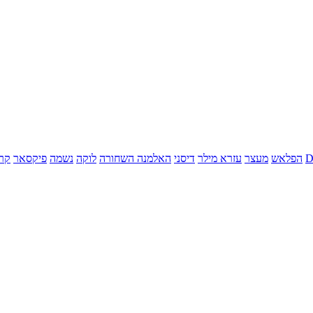
הפלאש
מעצר
עזרא מילר
דיסני
האלמנה השחורה
לוקה
נשמה
פיקסאר
קר