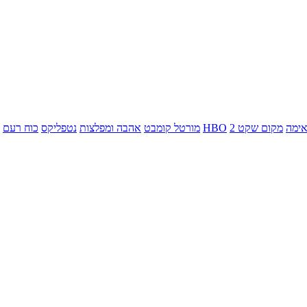
ימה
מקום שקט 2
HBO
מורטל קומבט
אהבה ומפלצות
נטפליקס
כוח רעם