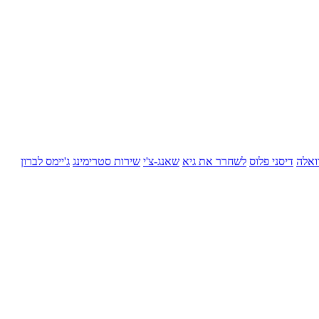
ואלה
דיסני פלוס
לשחרר את גיא
שאנג-צ'י
שירות סטרימינג
ג'יימס לברון