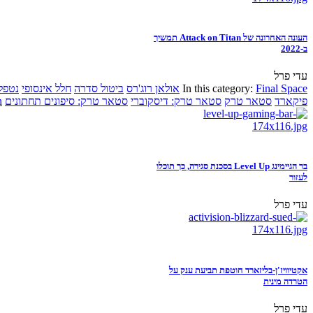
העונה האחרונה של Attack on Titan תמשיך
ב-2022
עדי פרל
Final Space
In this category:
אולאן רוג'רס
ביטול סדרה
חלל אינסופי
נטפל
פיקארד
סטאר טרק
סטאר טרק: דיסקוברי
סטאר טרק: סיפונים תחתונים
n
בר הגיימינג Level Up בסכנת סגירה, כך תוכלו
לעזור
עדי פרל
אקטיוויז'ן-בליזארד חוטפת תביעת ענק על
הטרדה מינית
עדי פרל