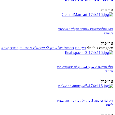
עדי פרל
איש מזל התאומים – הניסוי הקולנועי שמכאיב
בעיניים
עדי פרל
In this category:
ביקורת
החתול של שרק 2: משאלה אחת ודי
כתבה
שרק
א
חלל אינסופי (Final Space) לא תמשיך אחרי
עונה 3
עדי פרל
ריק ומורטי עונה 5 מתחילה מחר, זה מה שצריך
לדעת
עדי פרל