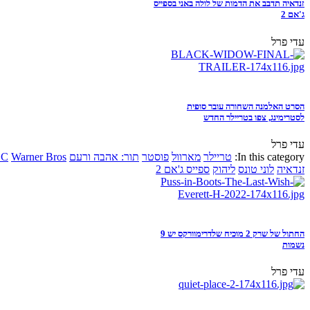
זנדאיה תדבב את הדמות של לולה באני בספייס
ג'אם 2
עדי פרל
הסרט האלמנה השחורה עובר סופית
לסטרימינג, צפו בטריילר החדש
עדי פרל
In this category:
טריילר
מארוול
פוסטר
תור: אהבה ורעם
Warner Bros
DC
זנדאיה
לוני טונס
ליהוק
ספייס ג'אם 2
החתול של שרק 2 מוכיח שלדרימוורקס יש 9
נשמות
עדי פרל