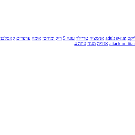
יקס
adult swim
אנימציה
טריילר
עונה 5
ריק ומורטי
אימה
ערפדים
קאסלבני
attack on tita
אנימה
מנגה
עונה 4