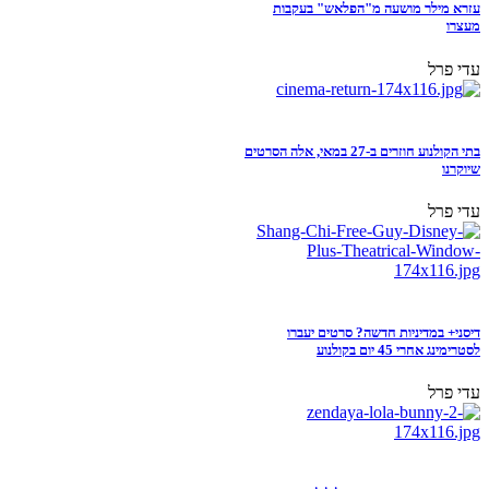
עזרא מילר מושעה מ"הפלאש" בעקבות
מעצרו
עדי פרל
בתי הקולנוע חוזרים ב-27 במאי, אלה הסרטים
שיוקרנו
עדי פרל
דיסני+ במדיניות חדשה? סרטים יעברו
לסטרימינג אחרי 45 יום בקולנוע
עדי פרל