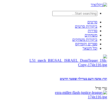
סרטים
ביקורות סרטים
סדרות
משחקים
ביקורות משחקים
ספרים וקומיקס
וכל השאר
תור: אהבה ורעם בטריילר ופוסטר חדשים
עדי פרל