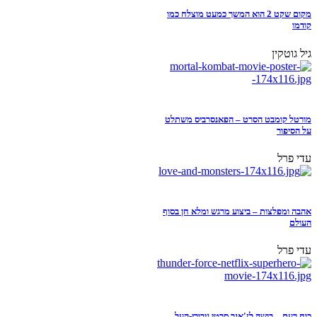
מקום שקט 2 הוא המשך כמעט מוצלח כמו
קודמו
גיל גוטקין
מורטל קומבט הסרט – הפאנסרביס משתלט
על הסיפור
עדי פרל
אהבה ומפלצות – ביצוע מרגש ומלא חן בסוף
העולם
עדי פרל
כוח רעם – בושה לז'אנר סרטי גיבורי-העל