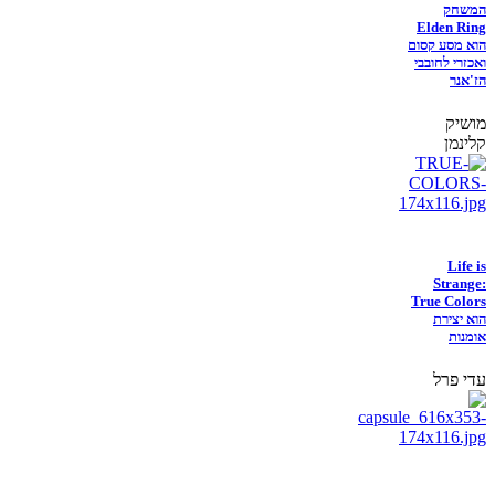
המשחק
Elden Ring
הוא מסע קסום
ואכזרי לחובבי
הז'אנר
מושיק
קלינמן
Life is
Strange:
True Colors
הוא יצירת
אומנות
עדי פרל