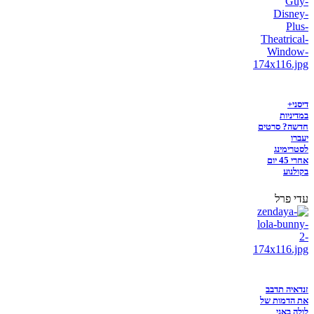
דיסני+
במדיניות
חדשה? סרטים
יעברו
לסטרימינג
אחרי 45 יום
בקולנוע
עדי פרל
זנדאיה תדבב
את הדמות של
לולה באני