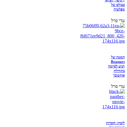
– סיפור קפקאי
בעולם של
מפלצות
עדי פרל
המנגה של
Beastars
תגיע לסיומה
בתחילת
אוקטובר
עדי פרל
לזכרו: חוברות