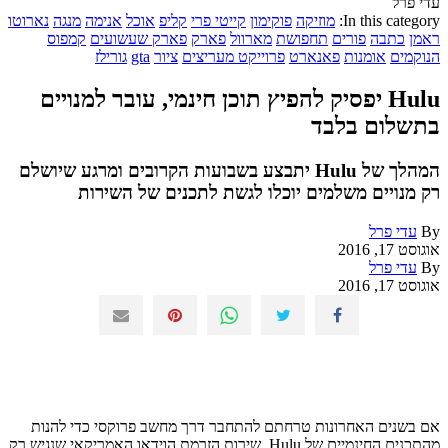
עדי פרל
In this category:
מוזיקה
פוקימון
קייטי פרי
קליפ
אוכל
אנימה
מנגה
נארוטו
ראמן
כתבה
פורים
תחפושת
מארוול
פארק
פארק שעשועים
קמפוס
הנוקמים
אומנות
פאנארט
פרוייקט מעריצים
ציור
gta
גורילז
Hulu יפסיק להפיץ תוכן חינמי, עובר למנויים
בתשלום בלבד
המהלך של Hulu יתבצע בשבועות הקרובים ומרגע שיושלם
רק מנויים משלמים יוכלו לגשת לתכנים של השירות
By
עדי פרל
אוגוסט 17, 2016
By
עדי פרל
אוגוסט 17, 2016
אם בשנים האחרונות טרחתם להתחבר דרך מחשב פרוקסי כדי להנות
מהתכנים החינמיים של Hulu, שירות הזרמת הוידאו האמריקאי שנגיש רק