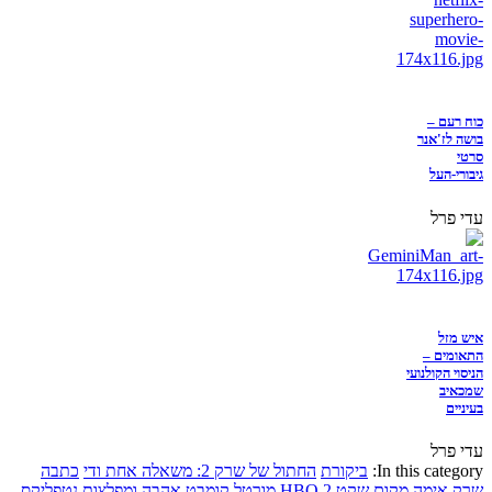
כוח רעם –
בושה לז'אנר
סרטי
גיבורי-העל
עדי פרל
איש מזל
התאומים –
הניסוי הקולנועי
שמכאיב
בעיניים
עדי פרל
In this category:
ביקורת
החתול של שרק 2: משאלה אחת ודי
כתבה
שרק
אימה
מקום שקט 2
HBO
מורטל קומבט
אהבה ומפלצות
נטפליקס