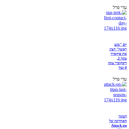
עדי פרל
יום "מגע
ראשון" הציג
את פיקארד
עונה 2,
דיסקוברי עונה
4 ועוד
עדי פרל
העונה
האחרונה של
Attack on