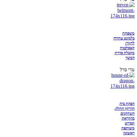
משפחת
בלמונט עתידה
לחזור:
קאסלבניה
מקבלת סדרת
המשך
עדי פרל
הפקת בית
הדרקון החלה,
השחקנים
בהקראת
תסריט
משותפת
ראשונה