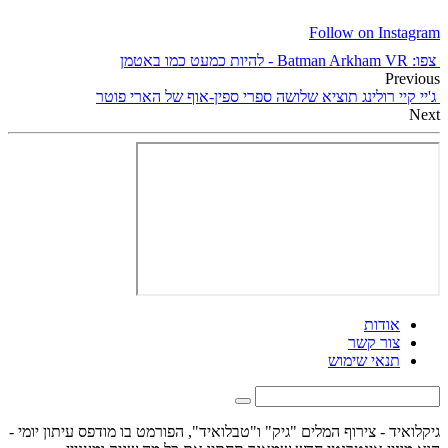
Follow on Instagram
צפו: Batman Arkham VR - להיות כמעט כמו באטמן
Previous
ג'יי קיי רולינג תוציא שלושה ספרי ספין-אוף של הארי פוטר
Next
אודות
צור קשר
תנאי שימוש
גיקלואיד - צירוף המלים "גיק" ו"טבלואיד", הפורמט בו מודפס עיתון יומי -