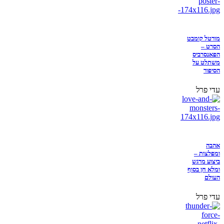
מורטל קומבט
הסרט –
הפאנסרביס
משתלט על
הסיפור
עדי פרל
אהבה
ומפלצות –
ביצוע מרגש
ומלא חן בסוף
העולם
עדי פרל