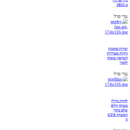
בקליפורניה
ב-2021
עדי פרל
יצירות אומנות
גיקיות מעוררות
השראה ששווה
להכיר
עדי פרל
להקת גורילז
עשתה קליפ
שלם בתוך
המשחק GTA
5