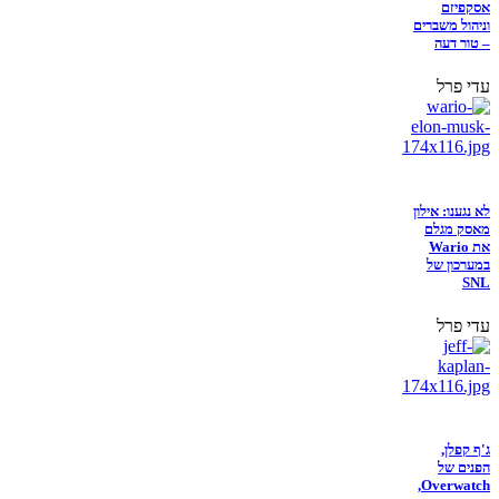
אסקפיזם
וניהול משברים
– טור דעה
עדי פרל
לא נגענו: אילון
מאסק מגלם
את Wario
במערכון של
SNL
עדי פרל
ג'ף קפלן,
הפנים של
Overwatch,