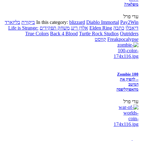
מופלאה?
עדי פרל
Pay2Win
Diablo Immortal
blizzard
In this category:
ביקורת
בליזארד
דיאבלו
כתבה
Elden Ring
אלדן רינג
משחק תפקידים
Life is Strange:
True Colors
Back 4 Blood
Turtle Rock Studios
Outriders
Freakpocalypse
קווסט
Zombie 100
– להפיק את
המיטב
מהאפוקליפסה
עדי פרל