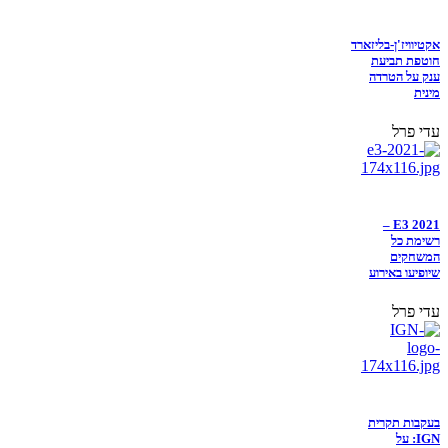
אקטיוויז'ן-בליזארד
חוטפת תביעת
ענק על הטרדה
מינית
עדי פרל
E3 2021 –
רשימת כל
המשחקים
שיופיעו באירוע
עדי פרל
בעקבות תקרית
IGN: על