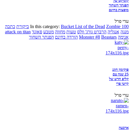
קומיקס של
הפנתר השחור
מופצות בחינם
עדי פרל
Zombie 100
Bucket List of the Dead
In this category:
ביקורת
כתבה
מנגה
אנגליה
הרברט גורג' וולס
טעות
מחווה
מטבע
פאונד
attack on titan
אנימה
Beastars
Monster #8
הורדה בחינם
הפנתר השחור
פוקימון חוגג
25 שנה עם
קליפ חדש של
קייטי פרי
עדי פרל
ארבעה