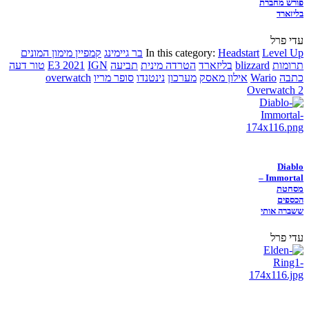
פורש מחברת
בליזארד
עדי פרל
Level Up
Headstart
In this category:
בר גיימינג
קמפיין מימון המונים
תרומות
blizzard
בליזארד
הטרדה מינית
תביעה
IGN
E3 2021
טור דעה
כתבה
Wario
אילון מאסק
מערכון
נינטנדו
סופר מריו
overwatch
Overwatch 2
Diablo
Immortal –
מסחטת
הכספים
ששברה אותי
עדי פרל