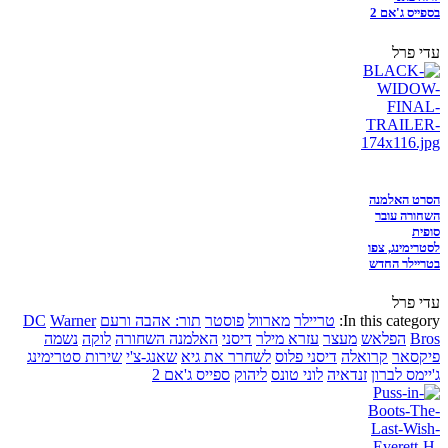
בספייס ג'אם 2
עדי פרל
הסרט האלמנה
השחורה עובר
סופית
לסטרימינג, צפו
בטריילר החדש
עדי פרל
In this category:
טריילר
מארוול
פוסטר
תור: אהבה ורעם
Warner
DC
Bros
הפלאש
מעצר
עזרא מילר
דיסני
האלמנה השחורה
לוקה
נשמה
פיקסאר
קרואלה
דיסני פלוס
לשחרר את גיא
שאנג-צ'י
שירות סטרימינג
ג'יימס לברון
זנדאיה
לוני טונס
ליהוק
ספייס ג'אם 2