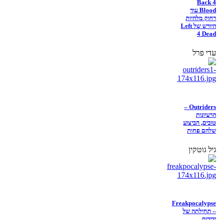
Back 4
Blood עוד
רחוק מלהיות
היורש של Left
4 Dead
עדי פרל
Outriders –
הרעיונות
טובים, הביצוע
שלהם פחות
גיל גוטקין
Freakpocalypse
– תחילתה של
ידידות