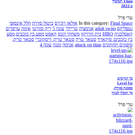
Titan תמשיך
ב-2022
עדי פרל
Final Space
In this category:
אולאן רוג'רס
ביטול סדרה
חלל אינסופי
נטפליקס
adult swim
אנימציה
טריילר
עונה 5
ריק ומורטי
אימה
ערפדים
קאסלבניה
HBO
בית הדרקון
משחקי הכס
קאסט
מסע בין כוכבים
מסע
בין כוכבים: פיקארד
סטאר טרק
סטאר טרק: דיסקוברי
סטאר טרק:
סיפונים תחתונים
attack on titan
אנימה
מנגה
עונה 4
בר הגיימינג
Level Up
בסכנת סגירה,
כך תוכלו לעזור
עדי פרל