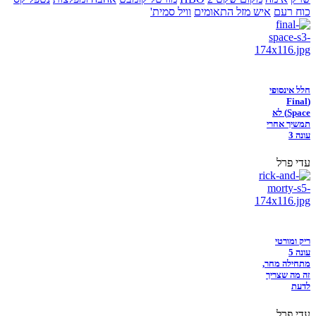
כוח רעם
איש מזל התאומים
וויל סמית'
חלל אינסופי
(Final
Space) לא
תמשיך אחרי
עונה 3
עדי פרל
ריק ומורטי
עונה 5
מתחילה מחר,
זה מה שצריך
לדעת
עדי פרל