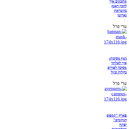
מתכונים איך
להכין ראמן
בהשראת
נארוטו
עדי פרל
נשף מסיכות:
איך לאלתר
מסיכה לפורים
בקלות ובזול
עדי פרל
פארק "קמפוס
הנוקמים"
יפתח