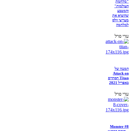
"מלחמת
העולמות"
והמטבע
שהוציא את
מעריצי וולס
למלחמה
עדי פרל
המנגה של
Attack on
Titan תסתיים
באפריל 2021
עדי פרל
Monster #8