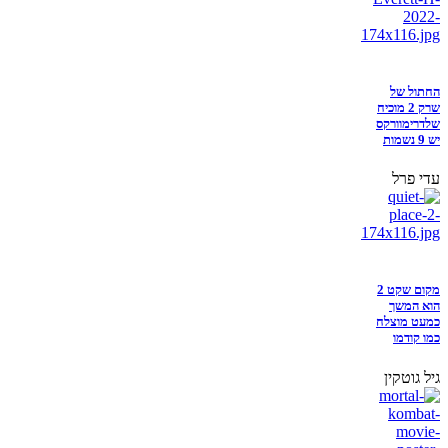
החתול של
שרק 2 מוכיח
שלדרימוורקס
יש 9 נשמות
עדי פרל
מקום שקט 2
הוא המשך
כמעט מוצלח
כמו קודמו
גיל גוטקין