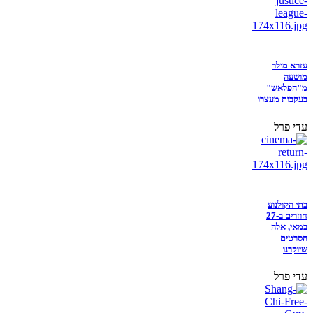
עזרא מילר
מושעה
מ"הפלאש"
בעקבות מעצרו
עדי פרל
בתי הקולנוע
חוזרים ב-27
במאי, אלה
הסרטים
שיוקרנו
עדי פרל