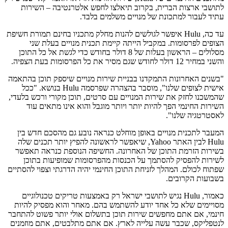
לתושבי ארצות הברית, בקרוב תיאלצו לחפש אלטרנטיבה – השירות
עתיד לעבור למתכונת של מנויים משלמים בלבד.
עד כה, Hulu איפשר לגולשים להנות מחלק מתכניו בחינם תמורת חשיפת
הצופים לפרסומות. במקביל הייתה קיימת תכנית מנויים בעלת שני
מסלולים – הראשון בעלות של 8 דולר בחודש כדי לגשת אל כל התוכן
והשני במחיר 12 דולר לחודש שגם מסיר את כל הפרסומות בעת הצפיה.
"בשנים האחרונות התמקדנו בבניית שירות מנויים שיספק תוכן בהתאמה
אישית לצופים שלנו", מוסבר בהצהרה שפרסמה Hulu בנושא. "ככל
שהמשכנו לחזק את שירות המנויים עם סרטים, תוכן מקורי ורכש בלעדי,
השירות החינמי הפך להיות יותר ויותר מוגבל והוא אינו מתאים עוד
לאסטרטגיה שלנו".
המעבר לתכנית מנויים באופן מוחלט כנראה נובע גם מהסכם חדש בין
Hulu לבין האתר Yahoo, שיאפשר לראשונה להפיץ יותר תכנים שלה
בשירות הזרמת התוכן של האחרונה. החשיפה הנוספת כנראה תאפשר
לשירות להפסיק להסתמך על הכנסות מהפרסומות שמופיעות בתוכן
שפתוח לכולם. המהלך לזניחת התוכן החינמי יהיה הדרגתי וצפוי להסתיים
בשבועות הקרובים.
כאמור, Hulu נגיש לתושבי ישראל רק באמצעות טריקים טכנולוגיים
מסויימים שלא כל אחד יודע להשתמש בהם. מאחר והוא מפסיק להיות
חינמי, אם אתם מחפשים שירות תוכן בתשלום אולי יותר פשוט להתחבר
לנטפליקס, שכבר עשה עלייה לארץ. אם אתם מתלבטים, אתם מוזמנים