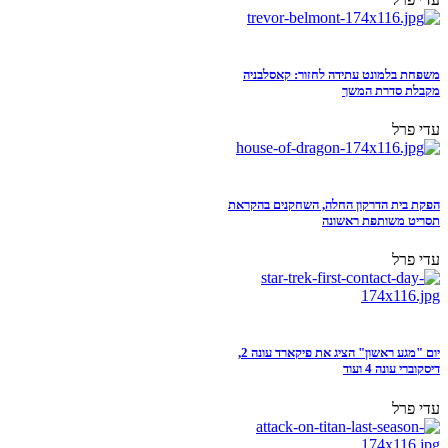
משפחת בלמונט עתידה לחזור: קאסלבניה
מקבלת סדרת המשך
עדי פרל
הפקת בית הדרקון החלה, השחקנים בהקראת
תסריט משותפת ראשונה
עדי פרל
יום "מגע ראשון" הציג את פיקארד עונה 2,
דיסקוברי עונה 4 ועוד
עדי פרל