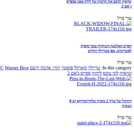
זנדאיה תדבב את הדמות של לולה באני בספייס
ג'אם 2
עדי פרל
הסרט האלמנה השחורה עובר סופית
לסטרימינג, צפו בטריילר החדש
עדי פרל
In this category:
טריילר
מארוול
פוסטר
תור: אהבה ורעם
Warner Bros
DC
זנדאיה
לוני טונס
ליהוק
ספייס ג'אם 2
החתול של שרק 2 מוכיח שלדרימוורקס יש 9
נשמות
עדי פרל