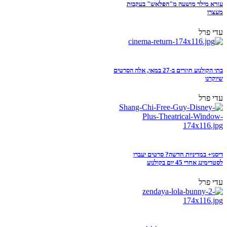
עזרא מילר מושעה מ"הפלאש" בעקבות
מעצרו
עדי פרל
בתי הקולנוע חוזרים ב-27 במאי, אלה הסרטים
שיוקרנו
עדי פרל
דיסני+ במדיניות חדשה? סרטים יעברו
לסטרימינג אחרי 45 יום בקולנוע
עדי פרל