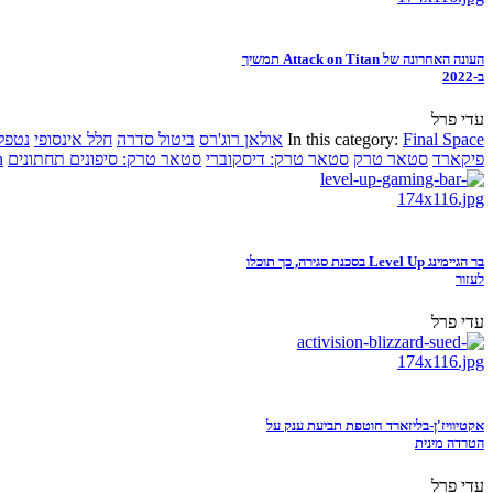
העונה האחרונה של Attack on Titan תמשיך
ב-2022
עדי פרל
Final Space
In this category:
אולאן רוג'רס
ביטול סדרה
חלל אינסופי
נטפל
פיקארד
סטאר טרק
סטאר טרק: דיסקוברי
סטאר טרק: סיפונים תחתונים
n
בר הגיימינג Level Up בסכנת סגירה, כך תוכלו
לעזור
עדי פרל
אקטיוויז'ן-בליזארד חוטפת תביעת ענק על
הטרדה מינית
עדי פרל