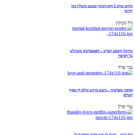
מקום שקט 2 הוא המשך כמעט מוצלח כמו
קודמו
גיל גוטקין
מורטל קומבט הסרט – הפאנסרביס משתלט
על הסיפור
עדי פרל
אהבה ומפלצות – ביצוע מרגש ומלא חן בסוף
העולם
עדי פרל
כוח רעם – בושה לז'אנר סרטי גיבורי-העל