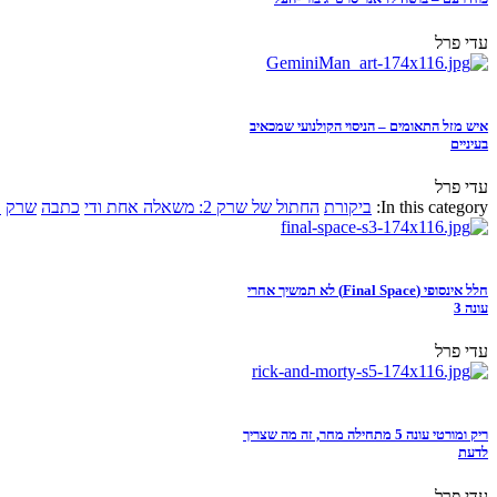
עדי פרל
איש מזל התאומים – הניסוי הקולנועי שמכאיב
בעיניים
עדי פרל
In this category:
ביקורת
החתול של שרק 2: משאלה אחת ודי
כתבה
שרק
א
חלל אינסופי (Final Space) לא תמשיך אחרי
עונה 3
עדי פרל
ריק ומורטי עונה 5 מתחילה מחר, זה מה שצריך
לדעת
עדי פרל