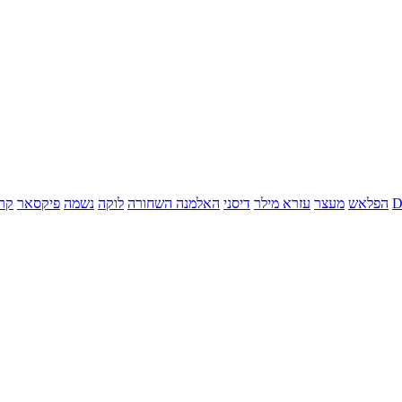
הפלאש
מעצר
עזרא מילר
דיסני
האלמנה השחורה
לוקה
נשמה
פיקסאר
קר