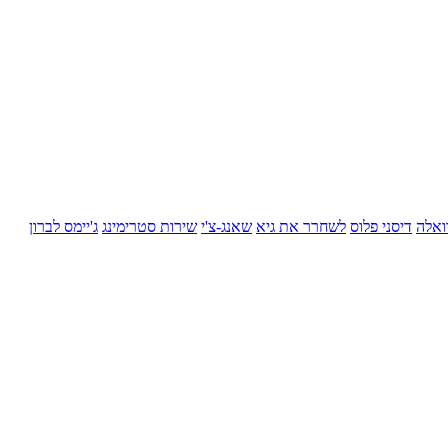
ואלה
דיסני פלוס
לשחרר את גיא
שאנג-צ'י
שירות סטרימינג
ג'יימס לברון