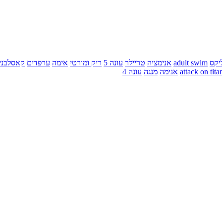
יקס
adult swim
אנימציה
טריילר
עונה 5
ריק ומורטי
אימה
ערפדים
קאסלבני
attack on tita
אנימה
מנגה
עונה 4