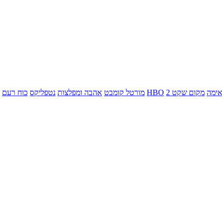
ימה
מקום שקט 2
HBO
מורטל קומבט
אהבה ומפלצות
נטפליקס
כוח רעם