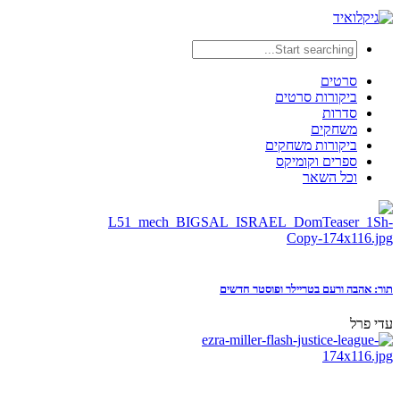
סרטים
ביקורות סרטים
סדרות
משחקים
ביקורות משחקים
ספרים וקומיקס
וכל השאר
תור: אהבה ורעם בטריילר ופוסטר חדשים
עדי פרל