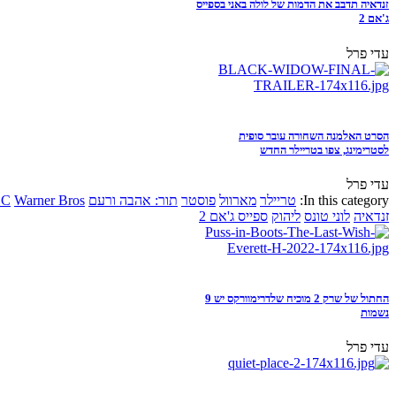
זנדאיה תדבב את הדמות של לולה באני בספייס
ג'אם 2
עדי פרל
הסרט האלמנה השחורה עובר סופית
לסטרימינג, צפו בטריילר החדש
עדי פרל
In this category:
טריילר
מארוול
פוסטר
תור: אהבה ורעם
Warner Bros
DC
זנדאיה
לוני טונס
ליהוק
ספייס ג'אם 2
החתול של שרק 2 מוכיח שלדרימוורקס יש 9
נשמות
עדי פרל