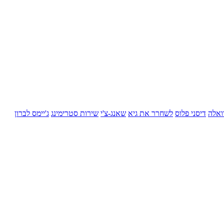
ואלה
דיסני פלוס
לשחרר את גיא
שאנג-צ'י
שירות סטרימינג
ג'יימס לברון