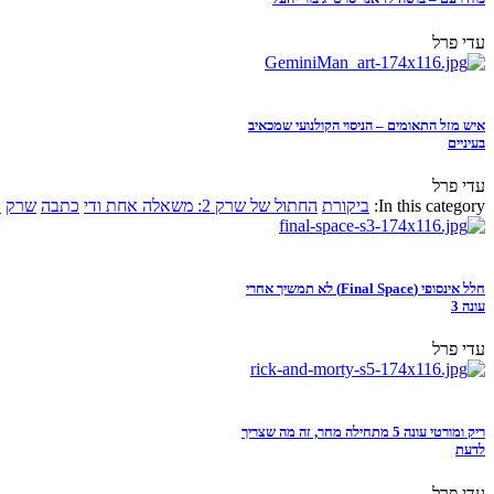
עדי פרל
איש מזל התאומים – הניסוי הקולנועי שמכאיב
בעיניים
עדי פרל
In this category:
ביקורת
החתול של שרק 2: משאלה אחת ודי
כתבה
שרק
א
חלל אינסופי (Final Space) לא תמשיך אחרי
עונה 3
עדי פרל
ריק ומורטי עונה 5 מתחילה מחר, זה מה שצריך
לדעת
עדי פרל