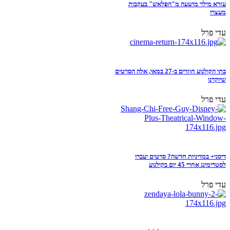
עזרא מילר מושעה מ"הפלאש" בעקבות
מעצרו
עדי פרל
בתי הקולנוע חוזרים ב-27 במאי, אלה הסרטים
שיוקרנו
עדי פרל
דיסני+ במדיניות חדשה? סרטים יעברו
לסטרימינג אחרי 45 יום בקולנוע
עדי פרל