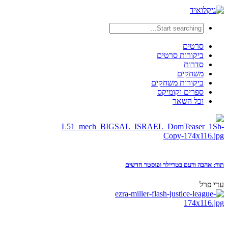
סרטים
ביקורות סרטים
סדרות
משחקים
ביקורות משחקים
ספרים וקומיקס
וכל השאר
תור: אהבה ורעם בטריילר ופוסטר חדשים
עדי פרל