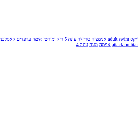
יקס
adult swim
אנימציה
טריילר
עונה 5
ריק ומורטי
אימה
ערפדים
קאסלבני
attack on tita
אנימה
מנגה
עונה 4