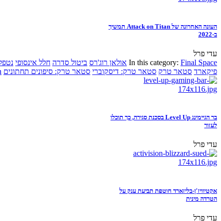
העונה האחרונה של Attack on Titan תמשיך
ב-2022
עדי פרל
Final Space
In this category:
אולאן רוג'רס
ביטול סדרה
חלל אינסופי
נטפל
פיקארד
סטאר טרק
סטאר טרק: דיסקוברי
סטאר טרק: סיפונים תחתונים
n
בר הגיימינג Level Up בסכנת סגירה, כך תוכלו
לעזור
עדי פרל
אקטיוויז'ן-בליזארד חוטפת תביעת ענק על
הטרדה מינית
עדי פרל