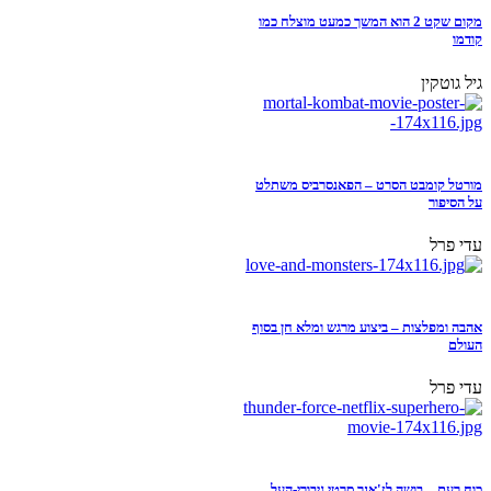
מקום שקט 2 הוא המשך כמעט מוצלח כמו
קודמו
גיל גוטקין
מורטל קומבט הסרט – הפאנסרביס משתלט
על הסיפור
עדי פרל
אהבה ומפלצות – ביצוע מרגש ומלא חן בסוף
העולם
עדי פרל
כוח רעם – בושה לז'אנר סרטי גיבורי-העל