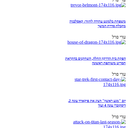
משפחת בלמונט עתידה לחזור: קאסלבניה
מקבלת סדרת המשך
עדי פרל
הפקת בית הדרקון החלה, השחקנים בהקראת
תסריט משותפת ראשונה
עדי פרל
יום "מגע ראשון" הציג את פיקארד עונה 2,
דיסקוברי עונה 4 ועוד
עדי פרל