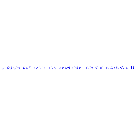
הפלאש
מעצר
עזרא מילר
דיסני
האלמנה השחורה
לוקה
נשמה
פיקסאר
קר