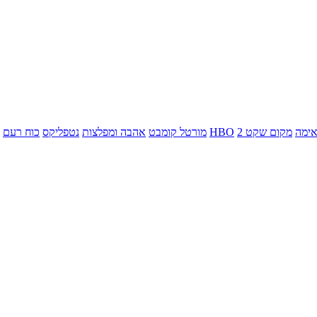
ימה
מקום שקט 2
HBO
מורטל קומבט
אהבה ומפלצות
נטפליקס
כוח רעם