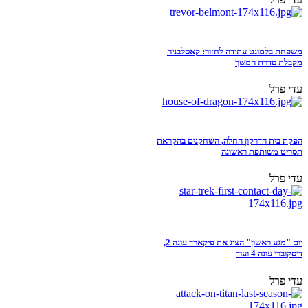
משפחת בלמונט עתידה לחזור: קאסלבניה
מקבלת סדרת המשך
עדי פרל
הפקת בית הדרקון החלה, השחקנים בהקראת
תסריט משותפת ראשונה
עדי פרל
יום "מגע ראשון" הציג את פיקארד עונה 2,
דיסקוברי עונה 4 ועוד
עדי פרל