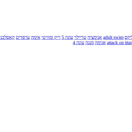
יקס
adult swim
אנימציה
טריילר
עונה 5
ריק ומורטי
אימה
ערפדים
קאסלבני
attack on tita
אנימה
מנגה
עונה 4