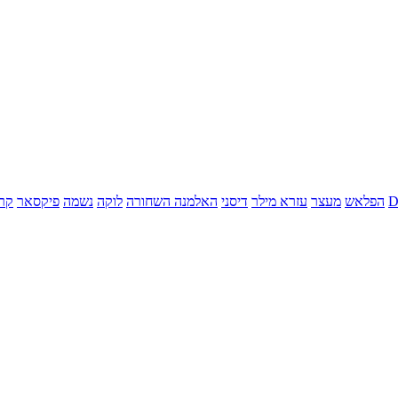
הפלאש
מעצר
עזרא מילר
דיסני
האלמנה השחורה
לוקה
נשמה
פיקסאר
קר