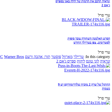
זנדאיה תדבב את הדמות של לולה באני בספייס
ג'אם 2
עדי פרל
הסרט האלמנה השחורה עובר סופית
לסטרימינג, צפו בטריילר החדש
עדי פרל
In this category:
טריילר
מארוול
פוסטר
תור: אהבה ורעם
Warner Bros
DC
זנדאיה
לוני טונס
ליהוק
ספייס ג'אם 2
החתול של שרק 2 מוכיח שלדרימוורקס יש 9
נשמות
עדי פרל