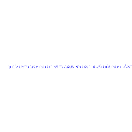
ואלה
דיסני פלוס
לשחרר את גיא
שאנג-צ'י
שירות סטרימינג
ג'יימס לברון