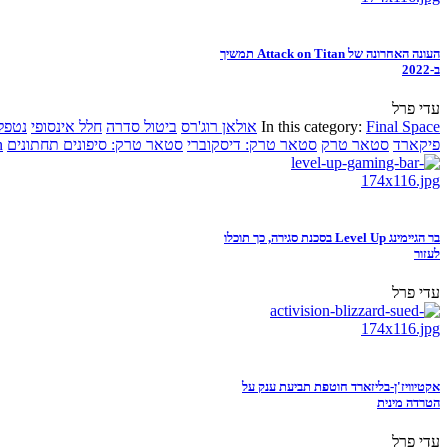
העונה האחרונה של Attack on Titan תמשיך
ב-2022
עדי פרל
Final Space
In this category:
אולאן רוג'רס
ביטול סדרה
חלל אינסופי
נטפל
פיקארד
סטאר טרק
סטאר טרק: דיסקוברי
סטאר טרק: סיפונים תחתונים
n
בר הגיימינג Level Up בסכנת סגירה, כך תוכלו
לעזור
עדי פרל
אקטיוויז'ן-בליזארד חוטפת תביעת ענק על
הטרדה מינית
עדי פרל