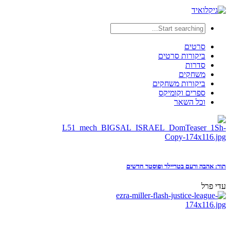
סרטים
ביקורות סרטים
סדרות
משחקים
ביקורות משחקים
ספרים וקומיקס
וכל השאר
תור: אהבה ורעם בטריילר ופוסטר חדשים
עדי פרל