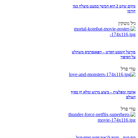
מקום שקט 2 הוא המשך כמעט מוצלח כמו
קודמו
גיל גוטקין
מורטל קומבט הסרט – הפאנסרביס משתלט
על הסיפור
עדי פרל
אהבה ומפלצות – ביצוע מרגש ומלא חן בסוף
העולם
עדי פרל
כוח רעם – בושה לז'אנר סרטי גיבורי-העל