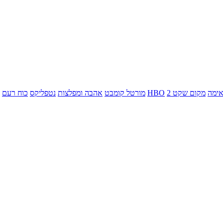
ימה
מקום שקט 2
HBO
מורטל קומבט
אהבה ומפלצות
נטפליקס
כוח רעם