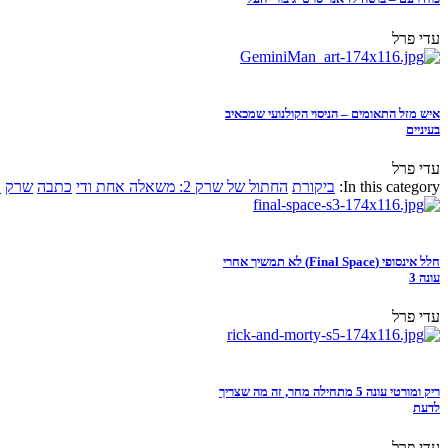
עדי פרל
איש מזל התאומים – הניסוי הקולנועי שמכאיב
בעיניים
עדי פרל
In this category:
ביקורת
החתול של שרק 2: משאלה אחת ודי
כתבה
שרק
א
חלל אינסופי (Final Space) לא תמשיך אחרי
עונה 3
עדי פרל
ריק ומורטי עונה 5 מתחילה מחר, זה מה שצריך
לדעת
עדי פרל