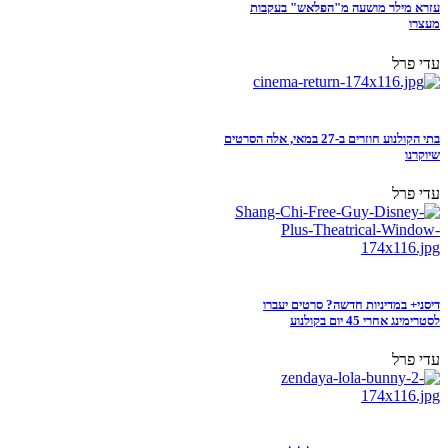
עזרא מילר מושעה מ"הפלאש" בעקבות
מעצרו
עדי פרל
בתי הקולנוע חוזרים ב-27 במאי, אלה הסרטים
שיוקרנו
עדי פרל
דיסני+ במדיניות חדשה? סרטים יעברו
לסטרימינג אחרי 45 יום בקולנוע
עדי פרל