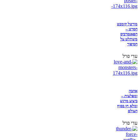
מורטל קומבט
הסרט –
הפאנסרביס
משתלט על
הסיפור
עדי פרל
אהבה
ומפלצות –
ביצוע מרגש
ומלא חן בסוף
העולם
עדי פרל