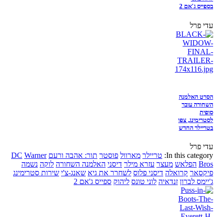
בספייס ג'אם 2
עדי פרל
הסרט האלמנה
השחורה עובר
סופית
לסטרימינג, צפו
בטריילר החדש
עדי פרל
In this category:
טריילר
מארוול
פוסטר
תור: אהבה ורעם
Warner
DC
Bros
הפלאש
מעצר
עזרא מילר
דיסני
האלמנה השחורה
לוקה
נשמה
פיקסאר
קרואלה
דיסני פלוס
לשחרר את גיא
שאנג-צ'י
שירות סטרימינג
ג'יימס לברון
זנדאיה
לוני טונס
ליהוק
ספייס ג'אם 2