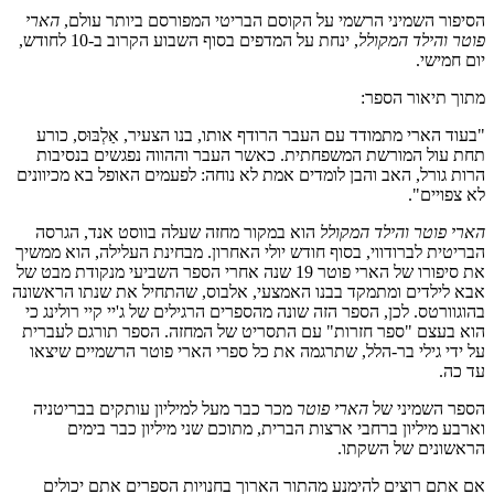
הסיפור השמיני הרשמי על הקוסם הבריטי המפורסם ביותר עולם,
הארי
פוטר והילד המקולל
, ינחת על המדפים בסוף השבוע הקרוב ב-10 לחודש,
יום חמישי.
מתוך תיאור הספר:
"בעוד הארי מתמודד עם העבר הרודף אותו, בנו הצעיר, אַלְבּוּס, כורע
תחת עול המורשת המשפחתית. כאשר העבר וההווה נפגשים בנסיבות
הרות גורל, האב והבן לומדים אמת לא נוחה: לפעמים האופל בא מכיוונים
לא צפויים".
הארי פוטר והילד המקולל
הוא במקור מחזה שעלה בווסט אנד, הגרסה
הבריטית לברודווי, בסוף חודש יולי האחרון. מבחינת העלילה, הוא ממשיך
את סיפורו של הארי פוטר 19 שנה אחרי הספר השביעי מנקודת מבט של
אבא לילדים ומתמקד בבנו האמצעי, אלבוס, שהתחיל את שנתו הראשונה
בהוגוורטס. לכן, הספר הזה שונה מהספרים הרגילים של ג'יי קיי רולינג כי
הוא בעצם "ספר חזרות" עם התסריט של המחזה. הספר תורגם לעברית
על ידי גילי בר-הלל, שתרגמה את כל ספרי הארי פוטר הרשמיים שיצאו
עד כה.
הספר השמיני של
הארי פוטר
מכר כבר מעל למיליון עותקים בבריטניה
וארבע מיליון ברחבי ארצות הברית, מתוכם שני מיליון כבר בימים
הראשונים של השקתו.
אם אתם רוצים להימנע מהתור הארוך בחנויות הספרים אתם יכולים