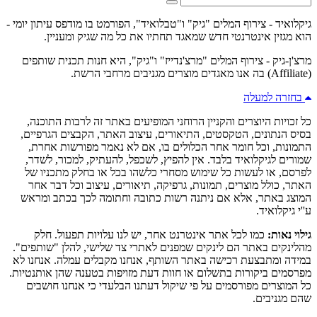
גיקלואיד - צירוף המלים "גיק" ו"טבלואיד", הפורמט בו מודפס עיתון יומי -
הוא מגזין אינטרנטי חדש שמאגד תחתיו את כל מה שגיק ומעניין.
מרצ'ן-גיק - צירוף המלים "מרצ'נדייז" ו"גיק", היא חנות תכנית שותפים
(Affiliate) בה אנו מאגדים מוצרים מגניבים מרחבי הרשת.
בחזרה למעלה
כל זכויות היוצרים והקניין הרוחני המופיעים באתר זה לרבות התוכנה,
בסיס הנתונים, הטקסטים, התיאורים, עיצוב האתר, הקבצים הגרפיים,
התמונות, וכל חומר אחר הכלולים בו, אם לא נאמר מפורשות אחרת,
שמורים לגיקלואיד בלבד. אין להפיץ, לשכפל, להעתיק, למכור, לשדר,
לפרסם, או לעשות כל שימוש מסחרי כלשהו בכל או בחלק מתכניו של
האתר, כולל מוצרים, תמונות, גרפיקה, תיאורים, עיצוב וכל דבר אחר
המוצג באתר, אלא אם ניתנה רשות כתובה וחתומה לכך בכתב ומראש
ע''י גיקלואיד.
גילוי נאות:
כמו לכל אתר אינטרנט אחר, יש לנו עלויות תפעול. חלק
מהלינקים באתר הם לינקים שמפנים לאתרי צד שלישי, להלן "שותפים".
במידה ומתבצעת רכישה באתר השותף, אנחנו מקבלים עמלה. אנחנו לא
מפרסמים ביקורות בתשלום או חוות דעת מזויפות בטענה שהן אותנטיות.
כל המוצרים מפורסמים על פי שיקול דעתנו הבלעדי כי אנחנו חושבים
שהם מגניבים.