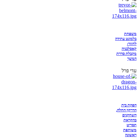
משפחת
בלמונט עתידה
לחזור:
קאסלבניה
מקבלת סדרת
המשך
עדי פרל
הפקת בית
הדרקון החלה,
השחקנים
בהקראת
תסריט
משותפת
ראשונה