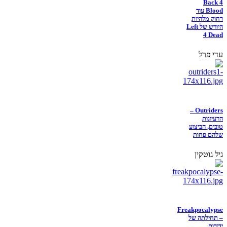
Back 4
Blood עוד
רחוק מלהיות
היורש של Left
4 Dead
עדי פרל
Outriders –
הרעיונות
טובים, הביצוע
שלהם פחות
גיל גוטקין
Freakpocalypse
– תחילתה של
ידידות