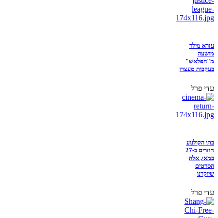
עזרא מילר
מושעה
מ"הפלאש"
בעקבות מעצרו
עדי פרל
בתי הקולנוע
חוזרים ב-27
במאי, אלה
הסרטים
שיוקרנו
עדי פרל