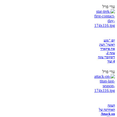
עדי פרל
יום "מגע
ראשון" הציג
את פיקארד
עונה 2,
דיסקוברי עונה
4 ועוד
עדי פרל
העונה
האחרונה של
Attack on