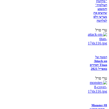
"מלחמת
העולמות"
והמטבע
שהוציא את
מעריצי וולס
למלחמה
עדי פרל
המנגה של
Attack on
Titan תסתיים
באפריל 2021
עדי פרל
Monster #8