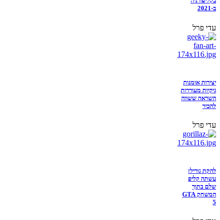
בקליפורניה
ב-2021
עדי פרל
יצירות אומנות
גיקיות מעוררות
השראה ששווה
להכיר
עדי פרל
להקת גורילז
עשתה קליפ
שלם בתוך
המשחק GTA
5