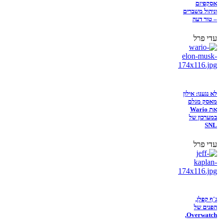
אסקפיזם
וניהול משברים
– טור דעה
עדי פרל
לא נגענו: אילון
מאסק מגלם
את Wario
במערכון של
SNL
עדי פרל
ג'ף קפלן,
הפנים של
Overwatch,