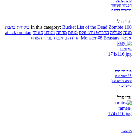
קומיקס של
הפנתר השחור
מופצות בחינם
עדי פרל
Zombie 100
Bucket List of the Dead
In this category:
ביקורת
כתבה
מנגה
אנגליה
הרברט גורג' וולס
טעות
מחווה
מטבע
פאונד
attack on titan
אנימה
Beastars
Monster #8
הורדה בחינם
הפנתר השחור
פוקימון חוגג
25 שנה עם
קליפ חדש של
קייטי פרי
עדי פרל
ארבעה