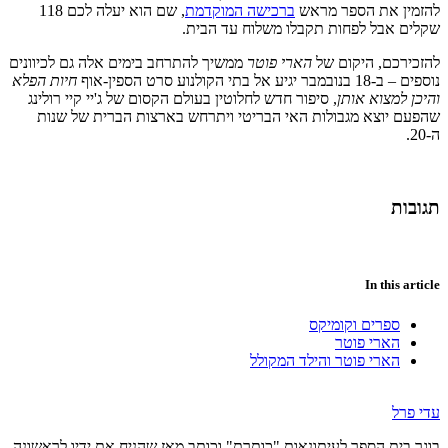
להזמין את הספר מראש
ברכישה המוקדמת
, שם הוא יעלה לכם 118
שקלים אבל לפחות תקבלו משלוח עד הבית.
להזכירכם, היקום של
הארי פוטר
ממשיך להתרחב בימים אלה גם לכיוונים
נוספים – ב-18 בנובמבר יגיע אל בתי הקולנוע סרט הספין-אוף
חיות הפלא
והיכן למצוא אותן
, סיפור חדש לחלוטין בעולם הקסום של ג'יי קיי רולינג
שהפעם יוצא מגבולות האי הבריטי ויתרחש בארצות הברית של שנות
ה-20.
תגובות
In this article
ספרים וקומיקס
הארי פוטר
הארי פוטר והילד המקולל
עדי פרל
בוגר בית הספר לעיתונאות "כותרת" וכותב מאז שהניח את ידיו לראשונה