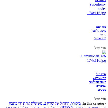
כוח רעם –
בושה לז'אנר
סרטי
גיבורי-העל
עדי פרל
איש מזל
התאומים –
הניסוי הקולנועי
שמכאיב
בעיניים
עדי פרל
In this category:
ביקורת
החתול של שרק 2: משאלה אחת ודי
כתבה
שרק
אימה
מקום שקט 2
HBO
מורטל קומבט
אהבה ומפלצות
נטפליקס