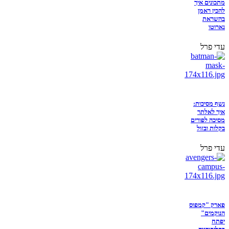
מתכונים איך
להכין ראמן
בהשראת
נארוטו
עדי פרל
נשף מסיכות:
איך לאלתר
מסיכה לפורים
בקלות ובזול
עדי פרל
פארק "קמפוס
הנוקמים"
יפתח