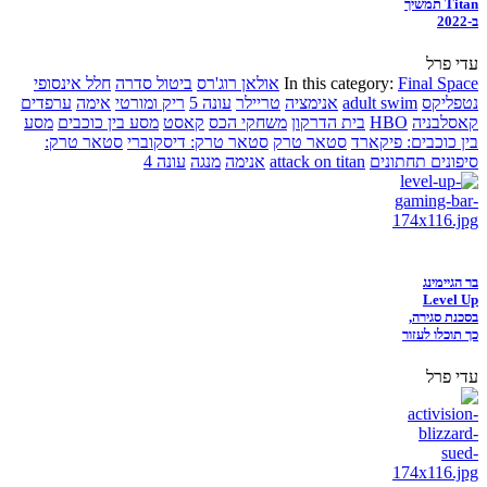
Titan תמשיך
ב-2022
עדי פרל
Final Space
In this category:
אולאן רוג'רס
ביטול סדרה
חלל אינסופי
נטפליקס
adult swim
אנימציה
טריילר
עונה 5
ריק ומורטי
אימה
ערפדים
קאסלבניה
HBO
בית הדרקון
משחקי הכס
קאסט
מסע בין כוכבים
מסע
בין כוכבים: פיקארד
סטאר טרק
סטאר טרק: דיסקוברי
סטאר טרק:
סיפונים תחתונים
attack on titan
אנימה
מנגה
עונה 4
בר הגיימינג
Level Up
בסכנת סגירה,
כך תוכלו לעזור
עדי פרל