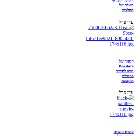
– סיפור קפקאי
בעולם של
מפלצות
עדי פרל
המנגה של
Beastars
תגיע לסיומה
בתחילת
אוקטובר
עדי פרל
לזכרו: חוברות