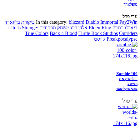
מופלאה?
עדי פרל
Pay2Win
Diablo Immortal
blizzard
In this category:
ביקורת
בליזארד
דיאבלו
כתבה
Elden Ring
אלדן רינג
משחק תפקידים
Life is Strange:
True Colors
Back 4 Blood
Turtle Rock Studios
Outriders
Freakpocalypse
קווסט
Zombie 100
– להפיק את
המיטב
מהאפוקליפסה
עדי פרל