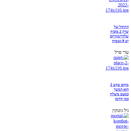
החתול של
שרק 2 מוכיח
שלדרימוורקס
יש 9 נשמות
עדי פרל
מקום שקט 2
הוא המשך
כמעט מוצלח
כמו קודמו
גיל גוטקין