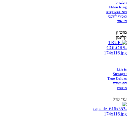
המשחק
Elden Ring
הוא מסע קסום
ואכזרי לחובבי
הז'אנר
מושיק
קלינמן
Life is
Strange:
True Colors
הוא יצירת
אומנות
עדי פרל