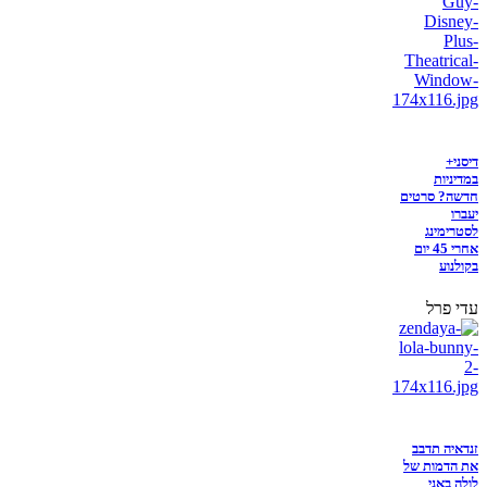
דיסני+
במדיניות
חדשה? סרטים
יעברו
לסטרימינג
אחרי 45 יום
בקולנוע
עדי פרל
זנדאיה תדבב
את הדמות של
לולה באני