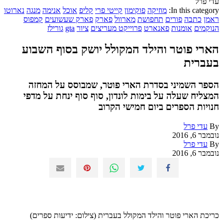
עדי פרל
In this category:
מוזיקה
פוקימון
קייטי פרי
קליפ
אוכל
אנימה
מנגה
נארוטו
ראמן
כתבה
פורים
תחפושת
מארוול
פארק
פארק שעשועים
קמפוס
הנוקמים
אומנות
פאנארט
פרוייקט מעריצים
ציור
gta
גורילז
הארי פוטר והילד המקולל יושק בסוף השבוע
בעברית
הספר השמיני בסדרת הארי פוטר, שמבוסס על המחזה
המצליח שעלה על בימות לונדון, סוף סוף ינחת על מדפי
חנויות הספרים ביום חמישי הקרוב
By
עדי פרל
נובמבר 6, 2016
By
עדי פרל
נובמבר 6, 2016
כריכת הארי פוטר והילד המקולל בעברית (צילום: ידיעות ספרים)