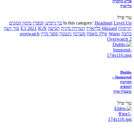
פורש מחברת
בליזארד
עדי פרל
Level Up
Headstart
In this category:
בר גיימינג
קמפיין מימון המונים
תרומות
blizzard
בליזארד
הטרדה מינית
תביעה
IGN
E3 2021
טור דעה
כתבה
Wario
אילון מאסק
מערכון
נינטנדו
סופר מריו
overwatch
Overwatch 2
Diablo
Immortal –
מסחטת
הכספים
ששברה אותי
עדי פרל