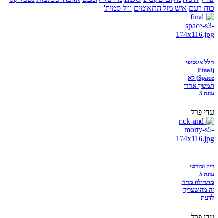
כוח רעם
איש מזל התאומים
וויל סמית'
חלל אינסופי
(Final
Space) לא
תמשיך אחרי
עונה 3
עדי פרל
ריק ומורטי
עונה 5
מתחילה מחר,
זה מה שצריך
לדעת
עדי פרל