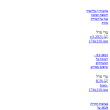
אקטיוויז'ן-בליזארד
חוטפת תביעת
ענק על הטרדה
מינית
עדי פרל
E3 2021 –
רשימת כל
המשחקים
שיופיעו באירוע
עדי פרל
בעקבות תקרית
IGN: על