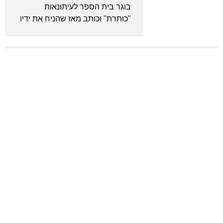
בוגר בית הספר לעיתונאות
"כותרת" וכותב מאז שהניח את ידיו
לראשונה על מקלדת. מכור לאנימה
ויודע לצטט את "בחזרה לעתיד"
מתוך שינה. המייסד והעורך הראשי
של גיקלואיד.