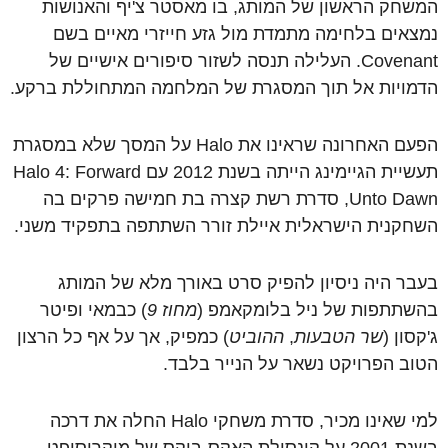
המשחק הראשון של המותג, בו מאסטר צ'יף והאנושות
נמצאים בלחימה מתמדת מול גזע חייזרי מאיים בשם
Covenant. העלילה תנסה לשזור סיפורים אישיים של
הדמויות אל תוך המסגרת של המלחמה המתחוללת ברקע.
הפעם האחרונה שראינו את Halo על המסך שלא במסגרת
תעשיית הגיימינג הייתה בשנת 2012 עם Halo 4: Forward
Unto Dawn, סדרת רשת קצרה בת חמישה פרקים בה
השחקנית הישראלית איילת זורר השתתפה בתפקיד משני.
בעבר היה ניסיון להפיק סרט באורך מלא של המותג
בהשתתפות של ניל בלומקאמפ (
מחוז 9
) כבמאי ופיטר
ג'קסון (
שר הטבעות
,
ההוביט
) כמפיק, אך על אף כל הרצון
הטוב הפרויקט נשאר על הנייר בלבד.
למי שאינו מכיר, סדרת משחקי Halo החלה את דרכה