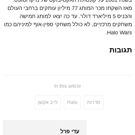
בשנת 2001 על קונסולת האקס-בוקס של מיקרוסופט.
מאז השקתו מכר המותג 77 מיליון עותקים ברחבי העולם
והכניס 5 מיליארד דולר. עד כה יצאו למותג חמישה
משחקים מרכזיים, לא כולל משחקי ספין-אוף למיניהם כמו
Halo Wars.
תגובות
In this article
סדרות
Halo
לייב אקשן
עדי פרל