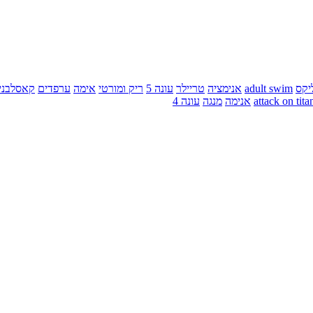
יקס
adult swim
אנימציה
טריילר
עונה 5
ריק ומורטי
אימה
ערפדים
קאסלבני
attack on tita
אנימה
מנגה
עונה 4