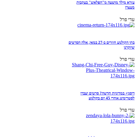
עזרא מילר מושעה מ"הפלאש" בעקבות
מעצרו
עדי פרל
בתי הקולנוע חוזרים ב-27 במאי, אלה הסרטים
שיוקרנו
עדי פרל
דיסני+ במדיניות חדשה? סרטים יעברו
לסטרימינג אחרי 45 יום בקולנוע
עדי פרל