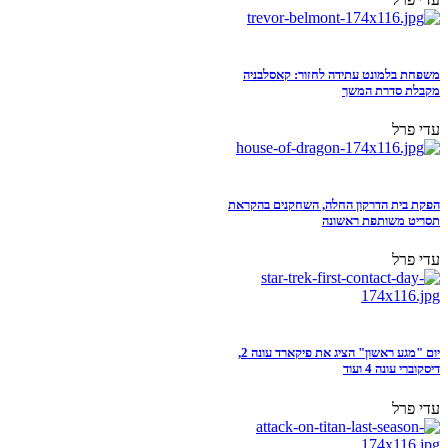
משפחת בלמונט עתידה לחזור: קאסלבניה
מקבלת סדרת המשך
עדי פרל
הפקת בית הדרקון החלה, השחקנים בהקראת
תסריט משותפת ראשונה
עדי פרל
יום "מגע ראשון" הציג את פיקארד עונה 2,
דיסקוברי עונה 4 ועוד
עדי פרל