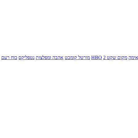
ימה
מקום שקט 2
HBO
מורטל קומבט
אהבה ומפלצות
נטפליקס
כוח רעם