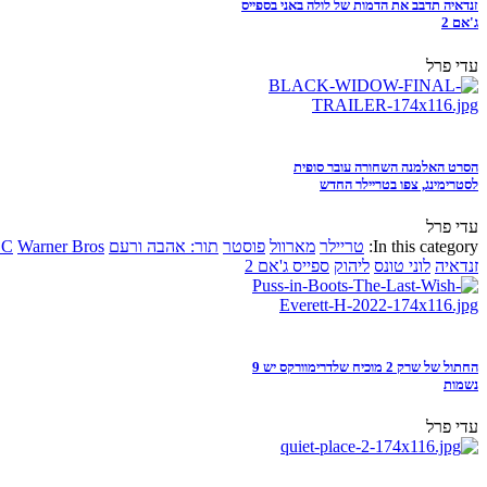
זנדאיה תדבב את הדמות של לולה באני בספייס
ג'אם 2
עדי פרל
הסרט האלמנה השחורה עובר סופית
לסטרימינג, צפו בטריילר החדש
עדי פרל
In this category:
טריילר
מארוול
פוסטר
תור: אהבה ורעם
Warner Bros
DC
זנדאיה
לוני טונס
ליהוק
ספייס ג'אם 2
החתול של שרק 2 מוכיח שלדרימוורקס יש 9
נשמות
עדי פרל