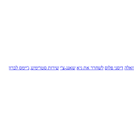
ואלה
דיסני פלוס
לשחרר את גיא
שאנג-צ'י
שירות סטרימינג
ג'יימס לברון