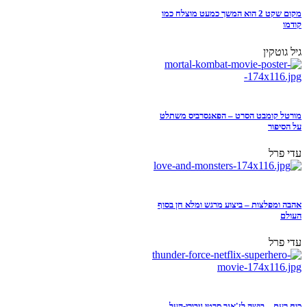
מקום שקט 2 הוא המשך כמעט מוצלח כמו
קודמו
גיל גוטקין
מורטל קומבט הסרט – הפאנסרביס משתלט
על הסיפור
עדי פרל
אהבה ומפלצות – ביצוע מרגש ומלא חן בסוף
העולם
עדי פרל
כוח רעם – בושה לז'אנר סרטי גיבורי-העל