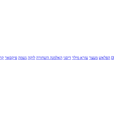
הפלאש
מעצר
עזרא מילר
דיסני
האלמנה השחורה
לוקה
נשמה
פיקסאר
קר