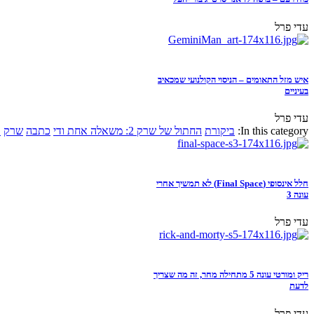
עדי פרל
איש מזל התאומים – הניסוי הקולנועי שמכאיב
בעיניים
עדי פרל
In this category:
ביקורת
החתול של שרק 2: משאלה אחת ודי
כתבה
שרק
א
חלל אינסופי (Final Space) לא תמשיך אחרי
עונה 3
עדי פרל
ריק ומורטי עונה 5 מתחילה מחר, זה מה שצריך
לדעת
עדי פרל