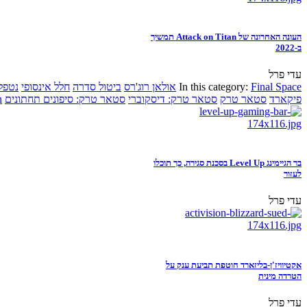
העונה האחרונה של Attack on Titan תמשיך
ב-2022
עדי פרל
Final Space
In this category:
אולאן רוג'רס
ביטול סדרה
חלל אינסופי
נטפל
פיקארד
סטאר טרק
סטאר טרק: דיסקוברי
סטאר טרק: סיפונים תחתונים
n
בר הגיימינג Level Up בסכנת סגירה, כך תוכלו
לעזור
עדי פרל
אקטיוויז'ן-בליזארד חוטפת תביעת ענק על
הטרדה מינית
עדי פרל