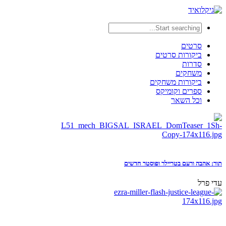
סרטים
ביקורות סרטים
סדרות
משחקים
ביקורות משחקים
ספרים וקומיקס
וכל השאר
תור: אהבה ורעם בטריילר ופוסטר חדשים
עדי פרל