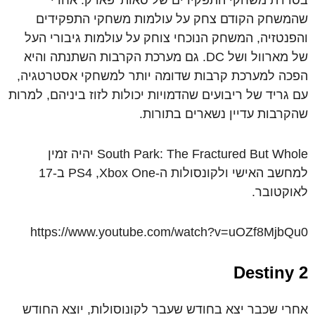
בסדרת משחקי התפקידים של סאות' פארק. אחרי
שהמשחק הקודם צחק על עולמות משחקי התפקידים
והפנטזיה, המשחק הנוכחי צוחק על עולמות גיבורי העל
של מארוול ושל DC. גם מערכת הקרבות השתנתה והיא
הפכה למערכת קרבות שדומה יותר למשחקי אסטרטגיה,
עם גריד של ריבועים שהדמויות יכולות לזוז ביניהם, למרות
שהקרבות עדיין נשארים בתורות.
South Park: The Fractured But Whole יהיה זמין
למחשב האישי ולקונסולות ה-PS4 ,Xbox One ב-17
לאוקטובר.
https://www.youtube.com/watch?v=uOZf8MjbQu0
Destiny 2
אחרי שכבר יצא בחודש שעבר לקונוסולות, יוצא החודש