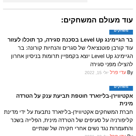
שתי הפעילויות בקפדנות רבה,
לפעמים גם בו זמנית.
עוד מעולם המשחקים:
משחקים
בר הגיימינג Level Up בסכנת סגירה, כך תוכלו לעזור
עוד קורבן פוטנציאלי של סגרים והנחיות קורונה: בר
הגיימינג Level Up יוצא בקמפיין תרומות בניסיון אחרון
להצילו מפני סגירה
By
עדי פרל
יולי 15, 2022
משחקים
אקטיוויז'ן-בליזארד חוטפת תביעת ענק על הטרדה
מינית
חברת המשחקים אקטיוויז'ן-בליזארד נתבעת על ידי מדינת
קליפורניה על סעיפים של הטרדה מינית, הפלייה בשכר
והתעמרות נגד נשים אחרי חקירה של שנתיים