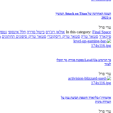
העונה האחרונה של Attack on Titan תמשיך
ב-2022
עדי פרל
Final Space
In this category:
אולאן רוג'רס
ביטול סדרה
חלל אינסופי
נטפל
פיקארד
סטאר טרק
סטאר טרק: דיסקוברי
סטאר טרק: סיפונים תחתונים
n
בר הגיימינג Level Up בסכנת סגירה, כך תוכלו
לעזור
עדי פרל
אקטיוויז'ן-בליזארד חוטפת תביעת ענק על
הטרדה מינית
עדי פרל