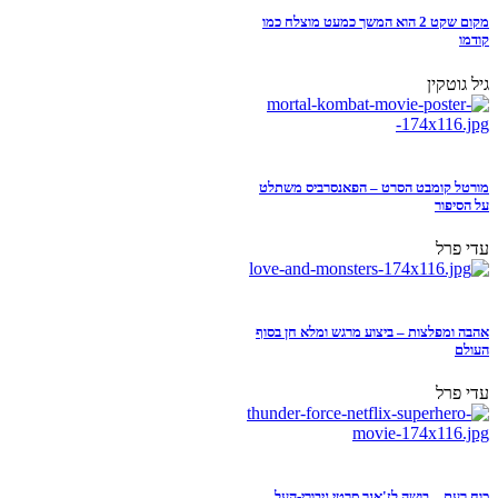
מקום שקט 2 הוא המשך כמעט מוצלח כמו
קודמו
גיל גוטקין
מורטל קומבט הסרט – הפאנסרביס משתלט
על הסיפור
עדי פרל
אהבה ומפלצות – ביצוע מרגש ומלא חן בסוף
העולם
עדי פרל
כוח רעם – בושה לז'אנר סרטי גיבורי-העל