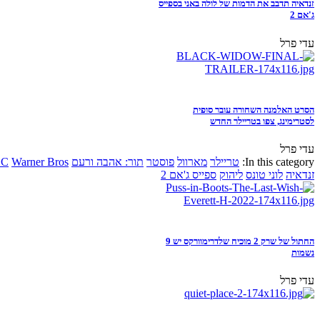
זנדאיה תדבב את הדמות של לולה באני בספייס
ג'אם 2
עדי פרל
הסרט האלמנה השחורה עובר סופית
לסטרימינג, צפו בטריילר החדש
עדי פרל
In this category:
טריילר
מארוול
פוסטר
תור: אהבה ורעם
Warner Bros
DC
זנדאיה
לוני טונס
ליהוק
ספייס ג'אם 2
החתול של שרק 2 מוכיח שלדרימוורקס יש 9
נשמות
עדי פרל