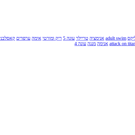
יקס
adult swim
אנימציה
טריילר
עונה 5
ריק ומורטי
אימה
ערפדים
קאסלבני
attack on tita
אנימה
מנגה
עונה 4