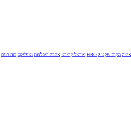
ימה
מקום שקט 2
HBO
מורטל קומבט
אהבה ומפלצות
נטפליקס
כוח רעם