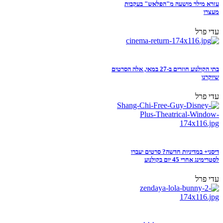
עזרא מילר מושעה מ"הפלאש" בעקבות
מעצרו
עדי פרל
בתי הקולנוע חוזרים ב-27 במאי, אלה הסרטים
שיוקרנו
עדי פרל
דיסני+ במדיניות חדשה? סרטים יעברו
לסטרימינג אחרי 45 יום בקולנוע
עדי פרל