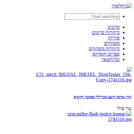
סרטים
ביקורות סרטים
סדרות
משחקים
ביקורות משחקים
ספרים וקומיקס
וכל השאר
תור: אהבה ורעם בטריילר ופוסטר חדשים
עדי פרל