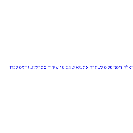
ואלה
דיסני פלוס
לשחרר את גיא
שאנג-צ'י
שירות סטרימינג
ג'יימס לברון