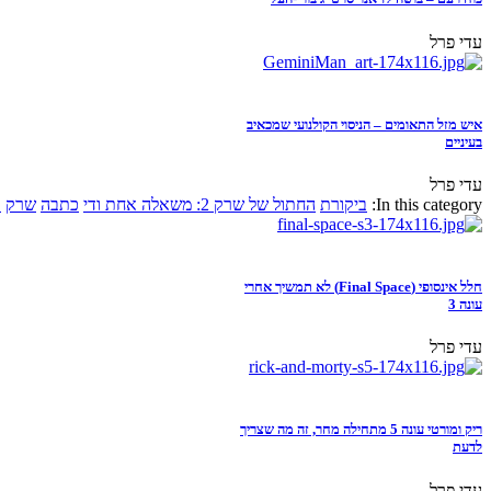
עדי פרל
איש מזל התאומים – הניסוי הקולנועי שמכאיב
בעיניים
עדי פרל
In this category:
ביקורת
החתול של שרק 2: משאלה אחת ודי
כתבה
שרק
א
חלל אינסופי (Final Space) לא תמשיך אחרי
עונה 3
עדי פרל
ריק ומורטי עונה 5 מתחילה מחר, זה מה שצריך
לדעת
עדי פרל