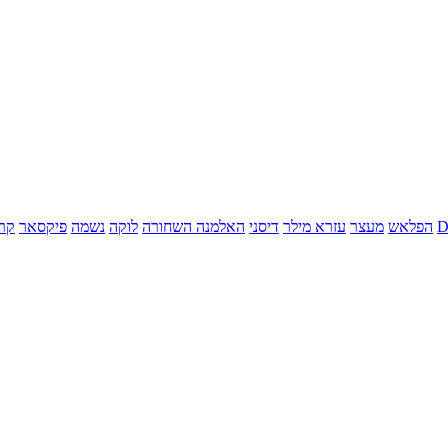
הפלאש
מעצר
עזרא מילר
דיסני
האלמנה השחורה
לוקה
נשמה
פיקסאר
קר