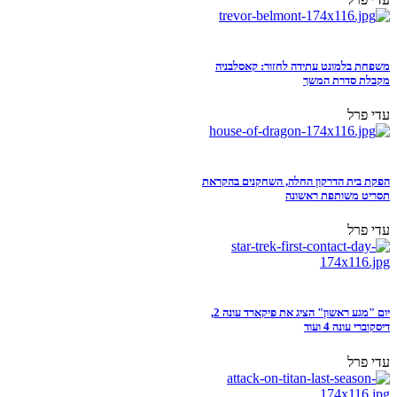
משפחת בלמונט עתידה לחזור: קאסלבניה
מקבלת סדרת המשך
עדי פרל
הפקת בית הדרקון החלה, השחקנים בהקראת
תסריט משותפת ראשונה
עדי פרל
יום "מגע ראשון" הציג את פיקארד עונה 2,
דיסקוברי עונה 4 ועוד
עדי פרל