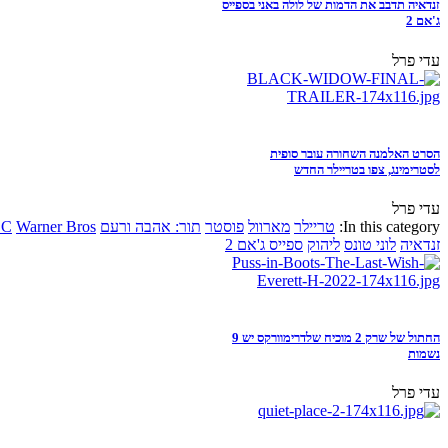
זנדאיה תדבב את הדמות של לולה באני בספייס
ג'אם 2
עדי פרל
הסרט האלמנה השחורה עובר סופית
לסטרימינג, צפו בטריילר החדש
עדי פרל
In this category:
טריילר
מארוול
פוסטר
תור: אהבה ורעם
Warner Bros
DC
זנדאיה
לוני טונס
ליהוק
ספייס ג'אם 2
החתול של שרק 2 מוכיח שלדרימוורקס יש 9
נשמות
עדי פרל