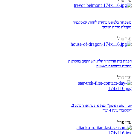
משפחת בלמונט עתידה לחזור: קאסלבניה
מקבלת סדרת המשך
עדי פרל
הפקת בית הדרקון החלה, השחקנים בהקראת
תסריט משותפת ראשונה
עדי פרל
יום "מגע ראשון" הציג את פיקארד עונה 2,
דיסקוברי עונה 4 ועוד
עדי פרל