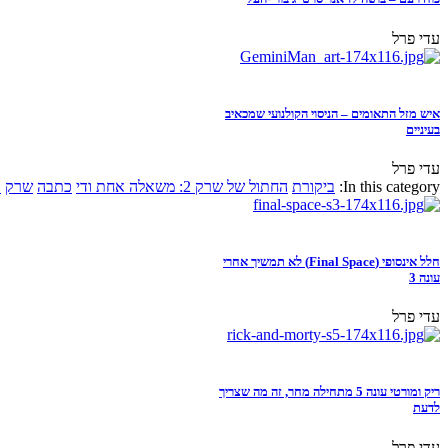
עדי פרל
איש מזל התאומים – הניסוי הקולנועי שמכאיב
בעיניים
עדי פרל
In this category:
ביקורת
החתול של שרק 2: משאלה אחת ודי
כתבה
שרק
א
חלל אינסופי (Final Space) לא תמשיך אחרי
עונה 3
עדי פרל
ריק ומורטי עונה 5 מתחילה מחר, זה מה שצריך
לדעת
עדי פרל