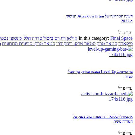
העונה האחרונה של Attack on Titan תמשיך
ב-2022
עדי פרל
Final Space
In this category:
אולאן רוג'רס
ביטול סדרה
חלל אינסופי
נטפל
פיקארד
סטאר טרק
סטאר טרק: דיסקוברי
סטאר טרק: סיפונים תחתונים
n
בר הגיימינג Level Up בסכנת סגירה, כך תוכלו
לעזור
עדי פרל
אקטיוויז'ן-בליזארד חוטפת תביעת ענק על
הטרדה מינית
עדי פרל