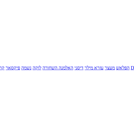
הפלאש
מעצר
עזרא מילר
דיסני
האלמנה השחורה
לוקה
נשמה
פיקסאר
קר