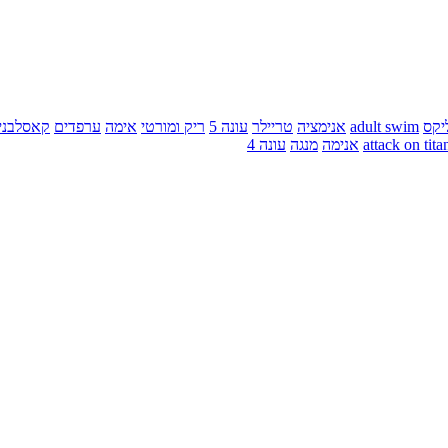
יקס
adult swim
אנימציה
טריילר
עונה 5
ריק ומורטי
אימה
ערפדים
קאסלבני
attack on tita
אנימה
מנגה
עונה 4