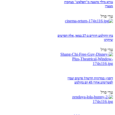
עזרא מילר מושעה מ"הפלאש" בעקבות
מעצרו
עדי פרל
בתי הקולנוע חוזרים ב-27 במאי, אלה הסרטים
שיוקרנו
עדי פרל
דיסני+ במדיניות חדשה? סרטים יעברו
לסטרימינג אחרי 45 יום בקולנוע
עדי פרל