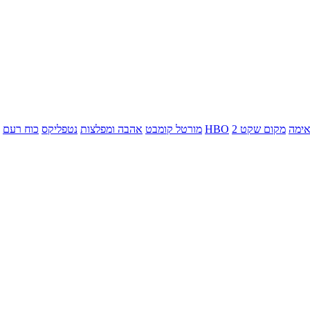
ימה
מקום שקט 2
HBO
מורטל קומבט
אהבה ומפלצות
נטפליקס
כוח רעם