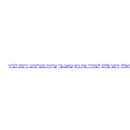
ואלה
דיסני פלוס
לשחרר את גיא
שאנג-צ'י
שירות סטרימינג
ג'יימס לברון