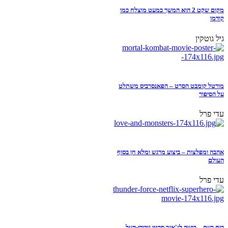
מקום שקט 2 הוא המשך כמעט מוצלח כמו
קודמו
גיל גוטקין
מורטל קומבט הסרט – הפאנסרביס משתלט
על הסיפור
עדי פרל
אהבה ומפלצות – ביצוע מרגש ומלא חן בסוף
העולם
עדי פרל
כוח רעם – בושה לז'אנר סרטי גיבורי-העל