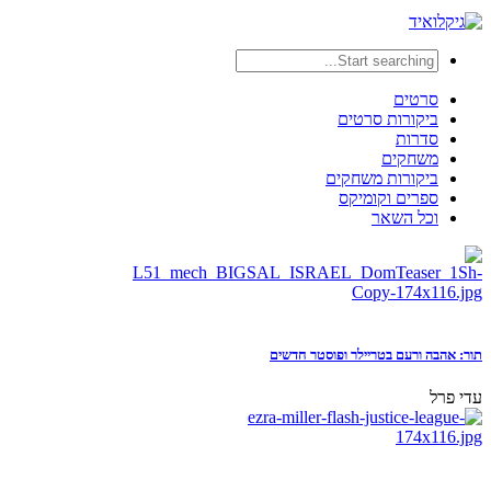
סרטים
ביקורות סרטים
סדרות
משחקים
ביקורות משחקים
ספרים וקומיקס
וכל השאר
תור: אהבה ורעם בטריילר ופוסטר חדשים
עדי פרל