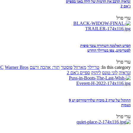
זנדאיה תדבב את הדמות של לולה באני בספייס
ג'אם 2
עדי פרל
הסרט האלמנה השחורה עובר סופית
לסטרימינג, צפו בטריילר החדש
עדי פרל
In this category:
טריילר
מארוול
פוסטר
תור: אהבה ורעם
Warner Bros
DC
זנדאיה
לוני טונס
ליהוק
ספייס ג'אם 2
החתול של שרק 2 מוכיח שלדרימוורקס יש 9
נשמות
עדי פרל