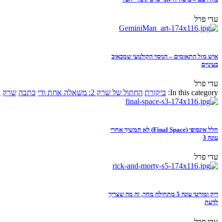
עדי פרל
איש מזל התאומים – הניסוי הקולנועי שמכאיב
בעיניים
עדי פרל
In this category:
ביקורת
החתול של שרק 2: משאלה אחת ודי
כתבה
שרק
א
חלל אינסופי (Final Space) לא תמשיך אחרי
עונה 3
עדי פרל
ריק ומורטי עונה 5 מתחילה מחר, זה מה שצריך
לדעת
עדי פרל