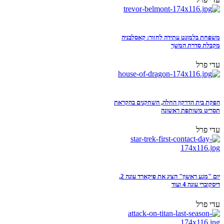
משפחת בלמונט עתידה לחזור: קאסלבניה
מקבלת סדרת המשך
עדי פרל
הפקת בית הדרקון החלה, השחקנים בהקראת
תסריט משותפת ראשונה
עדי פרל
יום "מגע ראשון" הציג את פיקארד עונה 2,
דיסקוברי עונה 4 ועוד
עדי פרל