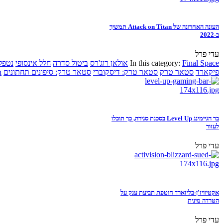
העונה האחרונה של Attack on Titan תמשיך
ב-2022
עדי פרל
Final Space
In this category:
אולאן רוג'רס
ביטול סדרה
חלל אינסופי
נטפל
פיקארד
סטאר טרק
סטאר טרק: דיסקוברי
סטאר טרק: סיפונים תחתונים
n
בר הגיימינג Level Up בסכנת סגירה, כך תוכלו
לעזור
עדי פרל
אקטיוויז'ן-בליזארד חוטפת תביעת ענק על
הטרדה מינית
עדי פרל