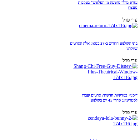
עזרא מילר מושעה מ"הפלאש" בעקבות
מעצרו
עדי פרל
בתי הקולנוע חוזרים ב-27 במאי, אלה הסרטים
שיוקרנו
עדי פרל
דיסני+ במדיניות חדשה? סרטים יעברו
לסטרימינג אחרי 45 יום בקולנוע
עדי פרל