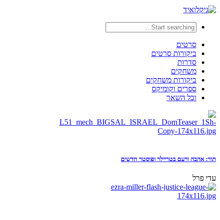
סרטים
ביקורות סרטים
סדרות
משחקים
ביקורות משחקים
ספרים וקומיקס
וכל השאר
תור: אהבה ורעם בטריילר ופוסטר חדשים
עדי פרל