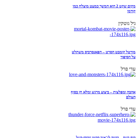
מקום שקט 2 הוא המשך כמעט מוצלח כמו
קודמו
גיל גוטקין
מורטל קומבט הסרט – הפאנסרביס משתלט
על הסיפור
עדי פרל
אהבה ומפלצות – ביצוע מרגש ומלא חן בסוף
העולם
עדי פרל
כוח רעם – בושה לז'אנר סרטי גיבורי-העל