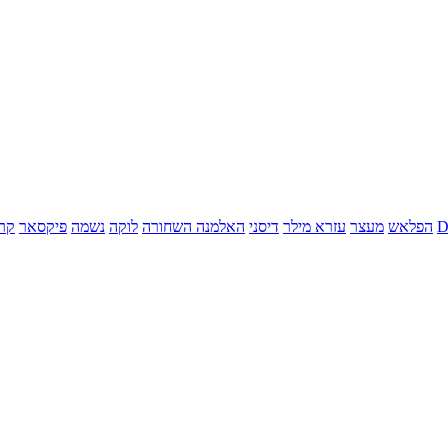
הפלאש
מעצר
עזרא מילר
דיסני
האלמנה השחורה
לוקה
נשמה
פיקסאר
קר