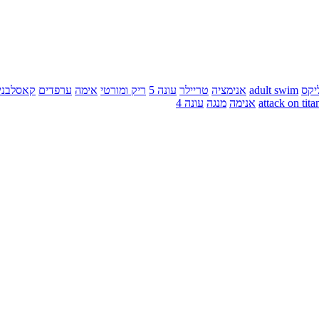
יקס
adult swim
אנימציה
טריילר
עונה 5
ריק ומורטי
אימה
ערפדים
קאסלבני
attack on tita
אנימה
מנגה
עונה 4