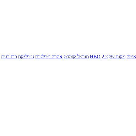
ימה
מקום שקט 2
HBO
מורטל קומבט
אהבה ומפלצות
נטפליקס
כוח רעם