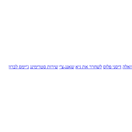
ואלה
דיסני פלוס
לשחרר את גיא
שאנג-צ'י
שירות סטרימינג
ג'יימס לברון