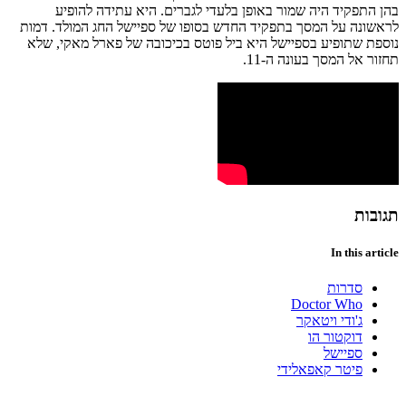
בהן התפקיד היה שמור באופן בלעדי לגברים. היא עתידה להופיע
לראשונה על המסך בתפקיד החדש בסופו של ספיישל החג המולד. דמות
נוספת שתופיע בספיישל היא ביל פוטס בכיכובה של פארל מאקי, שלא
תחזור אל המסך בעונה ה-11.
תגובות
In this article
סדרות
Doctor Who
ג'ודי ויטאקר
דוקטור הו
ספיישל
פיטר קאפאלידי