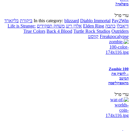
מופלאה?
עדי פרל
Pay2Win
Diablo Immortal
blizzard
In this category:
ביקורת
בליזארד
דיאבלו
כתבה
Elden Ring
אלדן רינג
משחק תפקידים
Life is Strange:
True Colors
Back 4 Blood
Turtle Rock Studios
Outriders
Freakpocalypse
קווסט
Zombie 100
– להפיק את
המיטב
מהאפוקליפסה
עדי פרל