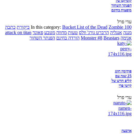
קומיקס של
הפנתר השחור
מופצות בחינם
עדי פרל
Zombie 100
Bucket List of the Dead
In this category:
ביקורת
כתבה
מנגה
אנגליה
הרברט גורג' וולס
טעות
מחווה
מטבע
פאונד
attack on titan
אנימה
Beastars
Monster #8
הורדה בחינם
הפנתר השחור
פוקימון חוגג
25 שנה עם
קליפ חדש של
קייטי פרי
עדי פרל
ארבעה