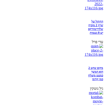
החתול של
שרק 2 מוכיח
שלדרימוורקס
יש 9 נשמות
עדי פרל
מקום שקט 2
הוא המשך
כמעט מוצלח
כמו קודמו
גיל גוטקין