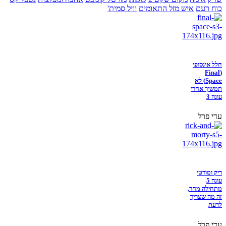
כוח רעם
איש מזל התאומים
וויל סמית'
חלל אינסופי
(Final
Space) לא
תמשיך אחרי
עונה 3
עדי פרל
ריק ומורטי
עונה 5
מתחילה מחר,
זה מה שצריך
לדעת
עדי פרל