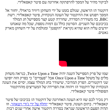
לביקור מהיר על המסך להרפתקה אחרונה עם פיטר קאפאלידי.
דוקטור הו
הראשון, שגולם בזמנו על ידי השחקן דיוויד בראדלי, יחזור אל
המסך ויפגוש את הדוקטור של העונה הנוכחית, פיטר קאפאלידי. רשת
BBC, בה משודרת הסדרה, שחררה קטע קצר מספיישל חג המולד
בכיכובם של השניים. הסרטון כולל גם דמות נוספת, שכל מה שאנחנו
יודעים עליה הוא שהיא נקראת "הקפטן" ומגולמת על ידי השחקן מארק
גאטיס.
שמו של פרק הספיישל השנה יהיה Twice Upon a Time, כנראה משחק
מלים על משקל Once Upon a Time אבל "פעמיים" כי בפרק הזה יופיעו
שני דוקטורים. הפרק המדובר, שישודר בחג המולד עצמו, יסיים את העונה
הנוכחית של
דוקטור הו
ויהווה את הפרידה של המעריצים מהדוקטור
הפופולרי פיטר קאפאלידי.
רק נזכיר לכם שזו היא העונה האחרונה של
דוקטור הו
בכיכובו של פיטר
קאפאלידי. בתום העונה, פיטר קאפאלידי
יוחלף על ידי ג'ודי ויטאקר,
וזו
תהיה הפעם הראשונה שנראה בסדרה דוקטור אישה אחרי שנים רבות