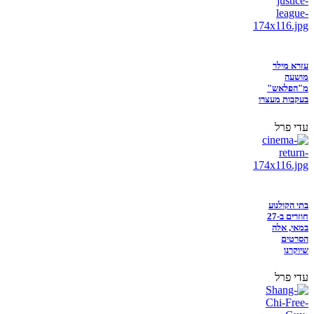
עזרא מילר
מושעה
מ"הפלאש"
בעקבות מעצרו
עדי פרל
בתי הקולנוע
חוזרים ב-27
במאי, אלה
הסרטים
שיוקרנו
עדי פרל