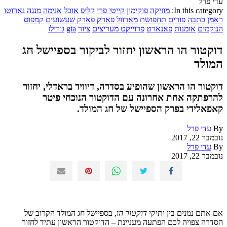
עדי פרל
In this category:
מוזיקה
פוקימון
קייטי פרי
קליפ
אוכל
אנימה
מנגה
נארוטו
ראמן
כתבה
פורים
תחפושת
מארוול
פארק
פארק שעשועים
קמפוס
הנוקמים
אומנות
פאנארט
פרוייקט מעריצים
ציור
gta
גורילז
דוקטור הו הראשון יחזור לביקור בספיישל חג
המולד
דוקטור הו הראשון שהופיע בסדרה, דיוויד בראדלי, יחזור
להרפתקה אחת אחרונה עם הדוקטור הנוכחי פיטר
קאפאלידי בפרק הספיישל של חג המולד.
By
עדי פרל
נובמבר 22, 2017
By
עדי פרל
נובמבר 22, 2017
אם אתם נמנים בין ותיקי
דוקטור הו
, בספיישל חג המולד הקרוב של
הסדרה צפויה לכם הפתעה מעניינת – הדוקטור הראשון עתיד לחזור