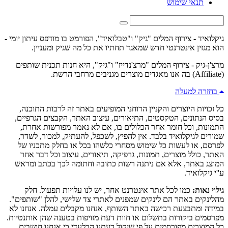
תנאי שימוש
גיקלואיד - צירוף המלים "גיק" ו"טבלואיד", הפורמט בו מודפס עיתון יומי -
הוא מגזין אינטרנטי חדש שמאגד תחתיו את כל מה שגיק ומעניין.
מרצ'ן-גיק - צירוף המלים "מרצ'נדייז" ו"גיק", היא חנות תכנית שותפים
(Affiliate) בה אנו מאגדים מוצרים מגניבים מרחבי הרשת.
בחזרה למעלה
כל זכויות היוצרים והקניין הרוחני המופיעים באתר זה לרבות התוכנה,
בסיס הנתונים, הטקסטים, התיאורים, עיצוב האתר, הקבצים הגרפיים,
התמונות, וכל חומר אחר הכלולים בו, אם לא נאמר מפורשות אחרת,
שמורים לגיקלואיד בלבד. אין להפיץ, לשכפל, להעתיק, למכור, לשדר,
לפרסם, או לעשות כל שימוש מסחרי כלשהו בכל או בחלק מתכניו של
האתר, כולל מוצרים, תמונות, גרפיקה, תיאורים, עיצוב וכל דבר אחר
המוצג באתר, אלא אם ניתנה רשות כתובה וחתומה לכך בכתב ומראש
ע''י גיקלואיד.
גילוי נאות:
כמו לכל אתר אינטרנט אחר, יש לנו עלויות תפעול. חלק
מהלינקים באתר הם לינקים שמפנים לאתרי צד שלישי, להלן "שותפים".
במידה ומתבצעת רכישה באתר השותף, אנחנו מקבלים עמלה. אנחנו לא
מפרסמים ביקורות בתשלום או חוות דעת מזויפות בטענה שהן אותנטיות.
כל המוצרים מפורסמים על פי שיקול דעתנו הבלעדי כי אנחנו חושבים