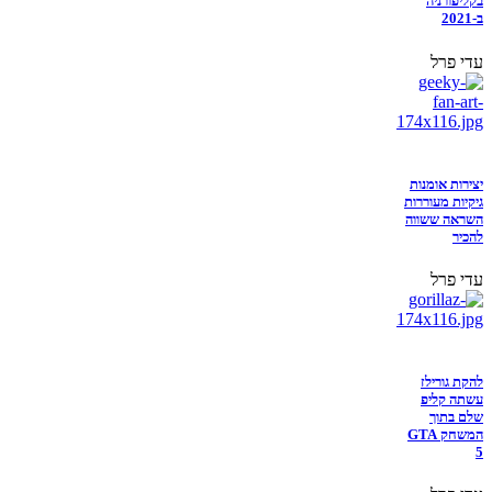
בקליפורניה
ב-2021
עדי פרל
יצירות אומנות
גיקיות מעוררות
השראה ששווה
להכיר
עדי פרל
להקת גורילז
עשתה קליפ
שלם בתוך
המשחק GTA
5