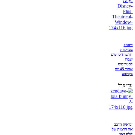
דיסני+
במדיניות
חדשה? סרטים
יעברו
לסטרימינג
אחרי 45 יום
בקולנוע
עדי פרל
זנדאיה תדבב
את הדמות של
לולה באני