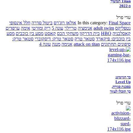
Titan תמשיך
ב-2022
עדי פרל
Final Space
In this category:
אולאן רוג'רס
ביטול סדרה
חלל אינסופי
נטפליקס
adult swim
אנימציה
טריילר
עונה 5
ריק ומורטי
אימה
ערפדים
קאסלבניה
HBO
בית הדרקון
משחקי הכס
קאסט
מסע בין כוכבים
מסע
בין כוכבים: פיקארד
סטאר טרק
סטאר טרק: דיסקוברי
סטאר טרק:
סיפונים תחתונים
attack on titan
אנימה
מנגה
עונה 4
בר הגיימינג
Level Up
בסכנת סגירה,
כך תוכלו לעזור
עדי פרל