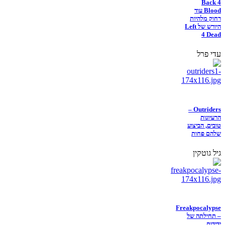
Back 4
Blood עוד
רחוק מלהיות
היורש של Left
4 Dead
עדי פרל
Outriders –
הרעיונות
טובים, הביצוע
שלהם פחות
גיל גוטקין
Freakpocalypse
– תחילתה של
ידידות