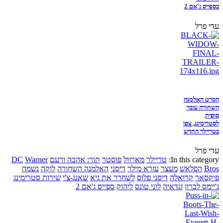
בספייס ג'אם 2
עדי פרל
הסרט האלמנה
השחורה עובר
סופית
לסטרימינג, צפו
בטריילר החדש
עדי פרל
In this category:
טריילר
מארוול
פוסטר
תור: אהבה ורעם
Warner
DC
Bros
הפלאש
מעצר
עזרא מילר
דיסני
האלמנה השחורה
לוקה
נשמה
פיקסאר
קרואלה
דיסני פלוס
לשחרר את גיא
שאנג-צ'י
שירות סטרימינג
ג'יימס לברון
זנדאיה
לוני טונס
ליהוק
ספייס ג'אם 2