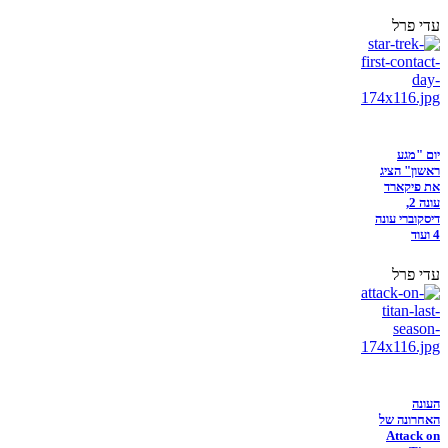
עדי פרל
יום "מגע
ראשון" הציג
את פיקארד
עונה 2,
דיסקוברי עונה
4 ועוד
עדי פרל
העונה
האחרונה של
Attack on