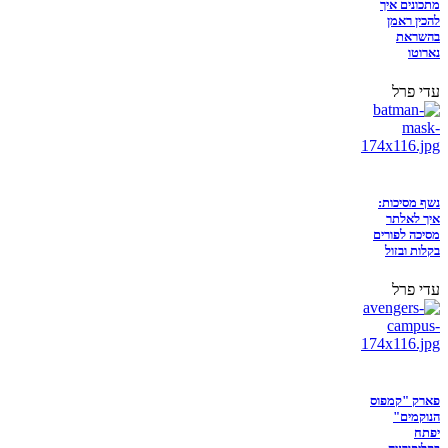
מתכונים איך
להכין ראמן
בהשראת
נארוטו
עדי פרל
נשף מסיכות:
איך לאלתר
מסיכה לפורים
בקלות ובזול
עדי פרל
פארק "קמפוס
הנוקמים"
יפתח