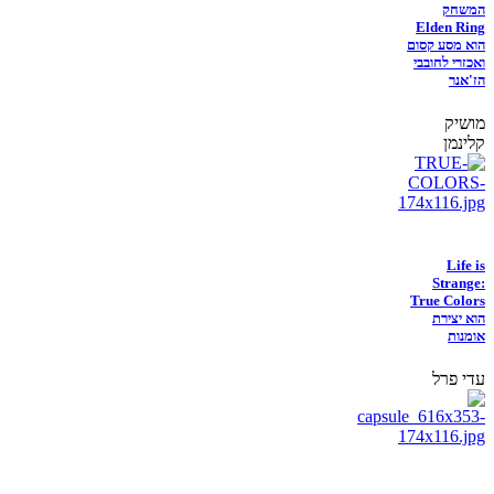
המשחק
Elden Ring
הוא מסע קסום
ואכזרי לחובבי
הז'אנר
מושיק
קלינמן
Life is
Strange:
True Colors
הוא יצירת
אומנות
עדי פרל