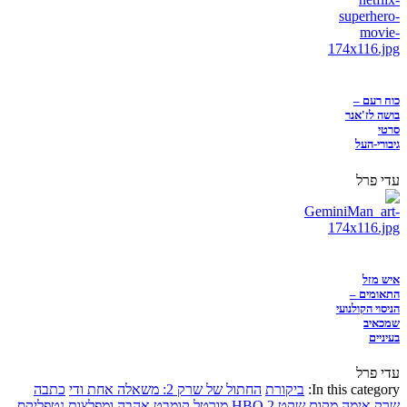
כוח רעם –
בושה לז'אנר
סרטי
גיבורי-העל
עדי פרל
איש מזל
התאומים –
הניסוי הקולנועי
שמכאיב
בעיניים
עדי פרל
In this category:
ביקורת
החתול של שרק 2: משאלה אחת ודי
כתבה
שרק
אימה
מקום שקט 2
HBO
מורטל קומבט
אהבה ומפלצות
נטפליקס