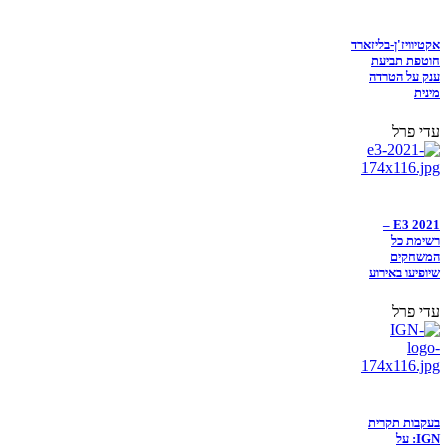
אקטיוויז'ן-בליזארד
חוטפת תביעת
ענק על הטרדה
מינית
עדי פרל
E3 2021 –
רשימת כל
המשחקים
שיופיעו באירוע
עדי פרל
בעקבות תקרית
IGN: על