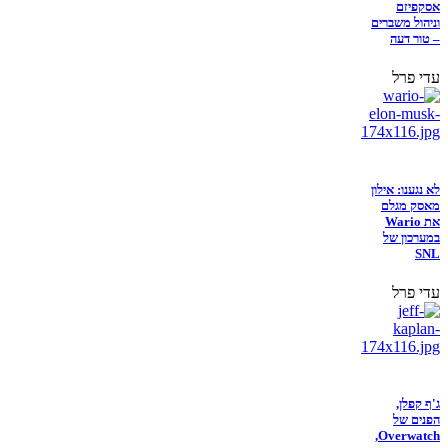
אסקפיזם
וניהול משברים
– טור דעה
עדי פרל
לא נגענו: אילון
מאסק מגלם
את Wario
במערכון של
SNL
עדי פרל
ג'ף קפלן,
הפנים של
Overwatch,