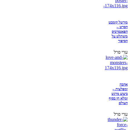
מורטל קומבט
הסרט –
הפאנסרביס
משתלט על
הסיפור
עדי פרל
אהבה
ומפלצות –
ביצוע מרגש
ומלא חן בסוף
העולם
עדי פרל