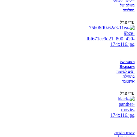
– סיפור קפקאי
בעולם של
מפלצות
עדי פרל
המנגה של
Beastars
תגיע לסיומה
בתחילת
אוקטובר
עדי פרל
לזכרו: חוברות