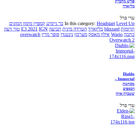
פורש מחברת
בליזארד
עדי פרל
Level Up
Headstart
In this category:
בר גיימינג
קמפיין מימון המונים
תרומות
blizzard
בליזארד
הטרדה מינית
תביעה
IGN
E3 2021
טור דעה
כתבה
Wario
אילון מאסק
מערכון
נינטנדו
סופר מריו
overwatch
Overwatch 2
Diablo
Immortal –
מסחטת
הכספים
ששברה אותי
עדי פרל