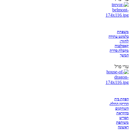
משפחת
בלמונט עתידה
לחזור:
קאסלבניה
מקבלת סדרת
המשך
עדי פרל
הפקת בית
הדרקון החלה,
השחקנים
בהקראת
תסריט
משותפת
ראשונה