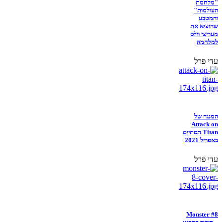
"מלחמת
העולמות"
והמטבע
שהוציא את
מעריצי וולס
למלחמה
עדי פרל
המנגה של
Attack on
Titan תסתיים
באפריל 2021
עדי פרל
Monster #8