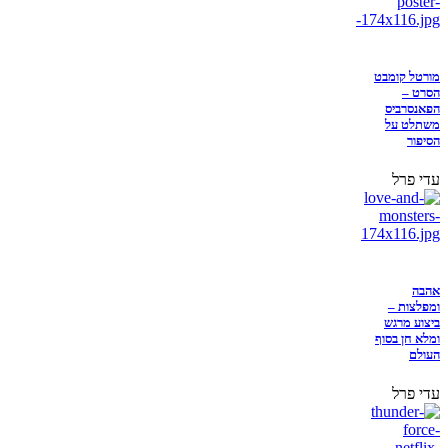
מורטל קומבט
הסרט –
הפאנסרביס
משתלט על
הסיפור
עדי פרל
אהבה
ומפלצות –
ביצוע מרגש
ומלא חן בסוף
העולם
עדי פרל