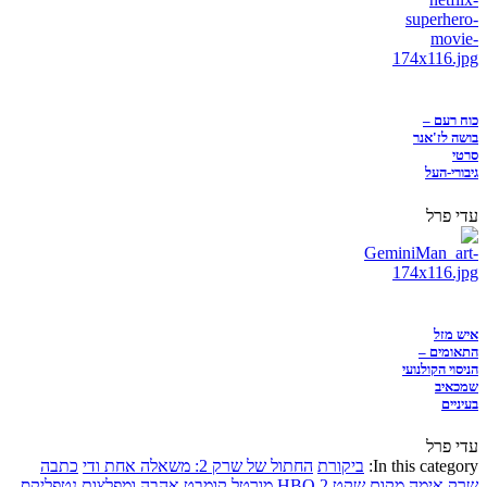
כוח רעם –
בושה לז'אנר
סרטי
גיבורי-העל
עדי פרל
איש מזל
התאומים –
הניסוי הקולנועי
שמכאיב
בעיניים
עדי פרל
In this category:
ביקורת
החתול של שרק 2: משאלה אחת ודי
כתבה
שרק
אימה
מקום שקט 2
HBO
מורטל קומבט
אהבה ומפלצות
נטפליקס