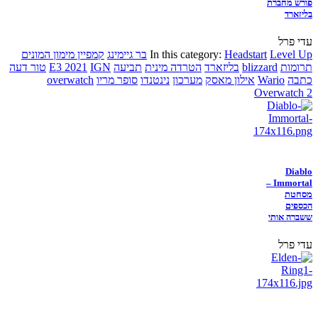
פורש מחברת
בליזארד
עדי פרל
Level Up
Headstart
In this category:
בר גיימינג
קמפיין מימון המונים
תרומות
blizzard
בליזארד
הטרדה מינית
תביעה
IGN
E3 2021
טור דעה
כתבה
Wario
אילון מאסק
מערכון
נינטנדו
סופר מריו
overwatch
Overwatch 2
Diablo
Immortal –
מסחטת
הכספים
ששברה אותי
עדי פרל