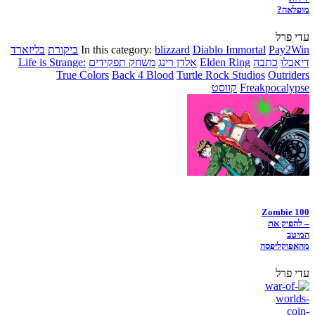
מופלאה?
עדי פרל
Pay2Win
Diablo Immortal
blizzard
In this category:
ביקורת
בליזארד
דיאבלו
כתבה
Elden Ring
אלדן רינג
משחק תפקידים
Life is Strange:
True Colors
Back 4 Blood
Turtle Rock Studios
Outriders
Freakpocalypse
קווסט
Zombie 100
– להפיק את
המיטב
מהאפוקליפסה
עדי פרל