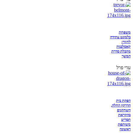
משפחת
בלמונט עתידה
לחזור:
קאסלבניה
מקבלת סדרת
המשך
עדי פרל
הפקת בית
הדרקון החלה,
השחקנים
בהקראת
תסריט
משותפת
ראשונה