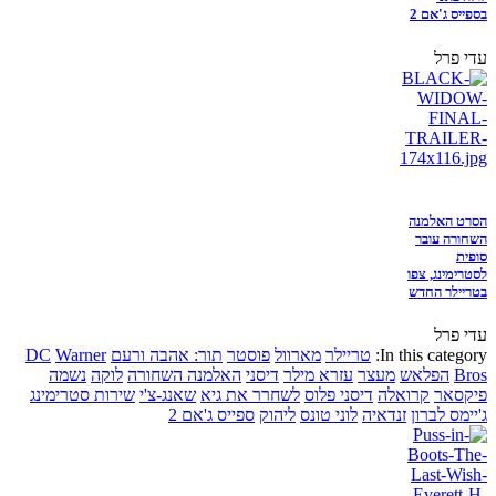
בספייס ג'אם 2
עדי פרל
הסרט האלמנה
השחורה עובר
סופית
לסטרימינג, צפו
בטריילר החדש
עדי פרל
In this category:
טריילר
מארוול
פוסטר
תור: אהבה ורעם
Warner
DC
Bros
הפלאש
מעצר
עזרא מילר
דיסני
האלמנה השחורה
לוקה
נשמה
פיקסאר
קרואלה
דיסני פלוס
לשחרר את גיא
שאנג-צ'י
שירות סטרימינג
ג'יימס לברון
זנדאיה
לוני טונס
ליהוק
ספייס ג'אם 2