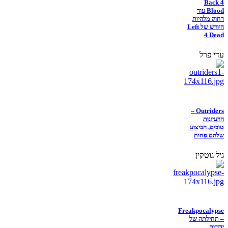
Back 4
Blood עוד
רחוק מלהיות
היורש של Left
4 Dead
עדי פרל
Outriders –
הרעיונות
טובים, הביצוע
שלהם פחות
גיל גוטקין
Freakpocalypse
– תחילתה של
ידידות