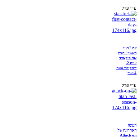
עדי פרל
יום "מגע
ראשון" הציג
את פיקארד
עונה 2,
דיסקוברי עונה
4 ועוד
עדי פרל
העונה
האחרונה של
Attack on