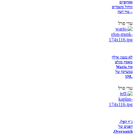
אסקפיזם
וניהול משברים
– טור דעה
עדי פרל
לא נגענו: אילון
מאסק מגלם
את Wario
במערכון של
SNL
עדי פרל
ג'ף קפלן,
הפנים של
Overwatch,