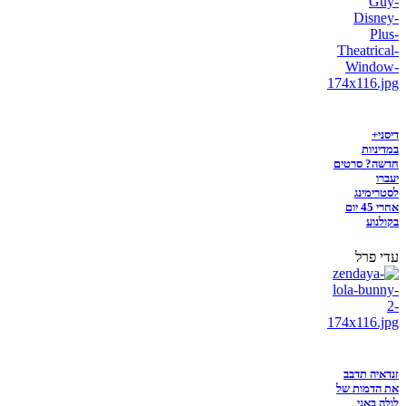
דיסני+
במדיניות
חדשה? סרטים
יעברו
לסטרימינג
אחרי 45 יום
בקולנוע
עדי פרל
זנדאיה תדבב
את הדמות של
לולה באני