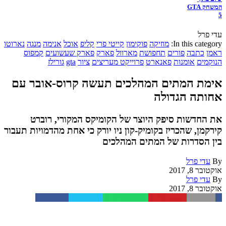
המשחק GTA
5
עדי פרל
In this category:
מוזיקה
פוקימון
קייטי פרי
קליפ
אוכל
אנימה
מנגה
נארוטו
ראמן
כתבה
פורים
תחפושת
מארוול
פארק
פארק שעשועים
קמפוס
הנוקמים
אומנות
פאנארט
פרוייקט מעריצים
ציור
gta
גורילז
אימת המתים המהלכים תעשה קרוס-אובר עם
אחותה הגדולה
את החדשות סיפק היוצר של הקומיקס המקורי, רוברט
קירקמן, שהכריז בקומיק-קון ניו יורק כי אחת מהדמויות תעבור
בין הסדרות של המתים המהלכים
By
עדי פרל
אוקטובר 8, 2017
By
עדי פרל
אוקטובר 8, 2017
Facebook
Twitter
WhatsApp
Pinterest
Email