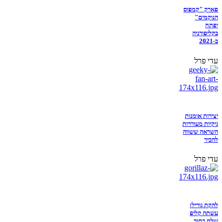
פארק "קמפוס
הנוקמים"
יפתח
בקליפורניה
ב-2021
עדי פרל
יצירות אומנות
גיקיות מעוררות
השראה ששווה
להכיר
עדי פרל
להקת גורילז
עשתה קליפ
שלם בתוך