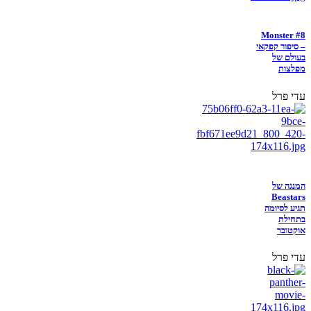
Monster #8
– סיפור קפקאי
בעולם של
מפלצות
עדי פרל
המנגה של
Beastars
תגיע לסיומה
בתחילת
אוקטובר
עדי פרל