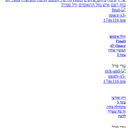
כוח רעם
איש מזל התאומים
וויל סמית'
חלל אינסופי
(Final
Space) לא
תמשיך אחרי
עונה 3
עדי פרל
ריק ומורטי
עונה 5
מתחילה מחר,
זה מה שצריך
לדעת
עדי פרל