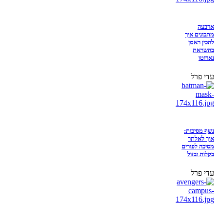
ארבעה
מתכונים איך
להכין ראמן
בהשראת
נארוטו
עדי פרל
נשף מסיכות:
איך לאלתר
מסיכה לפורים
בקלות ובזול
עדי פרל