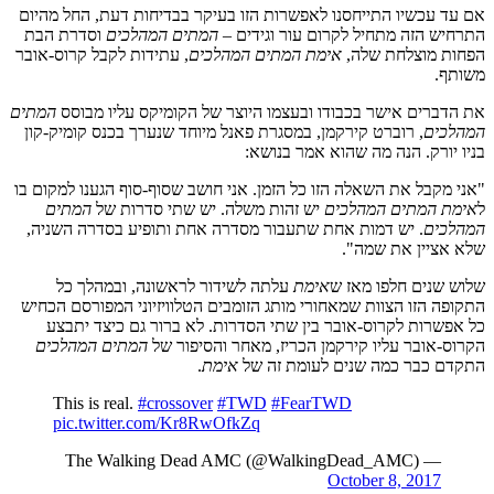
אם עד עכשיו התייחסנו לאפשרות הזו בעיקר בבדיחות דעת, החל מהיום
התרחיש הזה מתחיל לקרום עור וגידים –
המתים המהלכים
וסדרת הבת
הפחות מוצלחת שלה,
אימת המתים המהלכים
, עתידות לקבל קרוס-אובר
משותף.
את הדברים אישר בכבודו ובעצמו היוצר של הקומיקס עליו מבוסס
המתים
המהלכים
, רוברט קירקמן, במסגרת פאנל מיוחד שנערך בכנס קומיק-קון
בניו יורק. הנה מה שהוא אמר בנושא:
"אני מקבל את השאלה הזו כל הזמן. אני חושב שסוף-סוף הגענו למקום בו
ל
אימת המתים המהלכים
יש זהות משלה. יש שתי סדרות של
המתים
המהלכים
. יש דמות אחת שתעבור מסדרה אחת ותופיע בסדרה השניה,
שלא אציין את שמה".
שלוש שנים חלפו מאז ש
אימת
עלתה לשידור לראשונה, ובמהלך כל
התקופה הזו הצוות שמאחורי מותג הזומבים הטלוויזיוני המפורסם הכחיש
כל אפשרות לקרוס-אובר בין שתי הסדרות. לא ברור גם כיצד יתבצע
הקרוס-אובר עליו קירקמן הכריז, מאחר והסיפור של
המתים המהלכים
התקדם כבר כמה שנים לעומת זה של
אימת
.
This is real.
#crossover
#TWD
#FearTWD
pic.twitter.com/Kr8RwOfkZq
— The Walking Dead AMC (@WalkingDead_AMC)
October 8, 2017