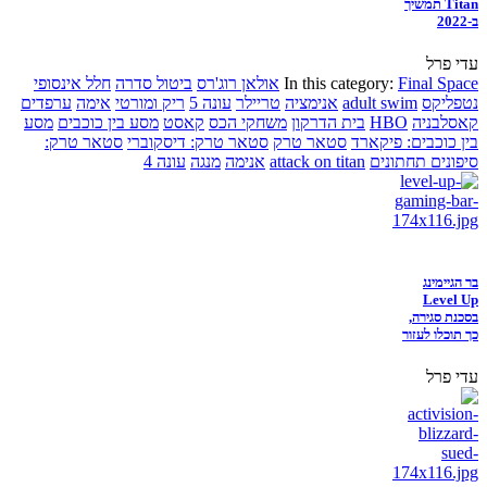
Titan תמשיך
ב-2022
עדי פרל
Final Space
In this category:
אולאן רוג'רס
ביטול סדרה
חלל אינסופי
נטפליקס
adult swim
אנימציה
טריילר
עונה 5
ריק ומורטי
אימה
ערפדים
קאסלבניה
HBO
בית הדרקון
משחקי הכס
קאסט
מסע בין כוכבים
מסע
בין כוכבים: פיקארד
סטאר טרק
סטאר טרק: דיסקוברי
סטאר טרק:
סיפונים תחתונים
attack on titan
אנימה
מנגה
עונה 4
בר הגיימינג
Level Up
בסכנת סגירה,
כך תוכלו לעזור
עדי פרל