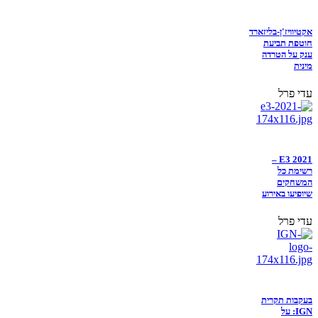
אקטיוויז'ן-בליזארד
חוטפת תביעת
ענק על הטרדה
מינית
עדי פרל
E3 2021 –
רשימת כל
המשחקים
שיופיעו באירוע
עדי פרל
בעקבות תקרית
IGN: על