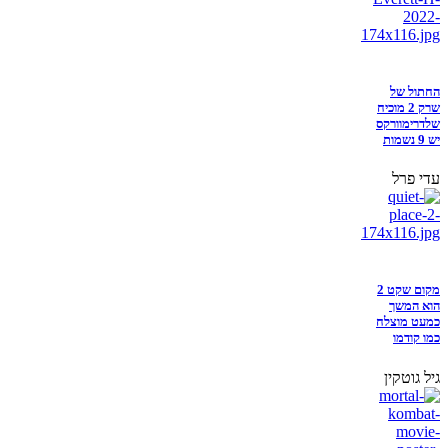
החתול של
שרק 2 מוכיח
שלדרימוורקס
יש 9 נשמות
עדי פרל
מקום שקט 2
הוא המשך
כמעט מוצלח
כמו קודמו
גיל גוטקין