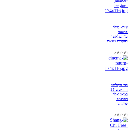
עזרא מילר
מושעה
מ"הפלאש"
בעקבות מעצרו
עדי פרל
בתי הקולנוע
חוזרים ב-27
במאי, אלה
הסרטים
שיוקרנו
עדי פרל