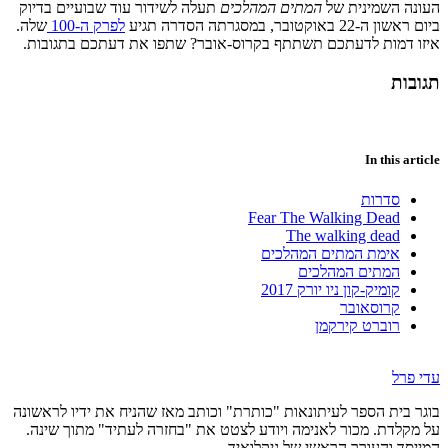
העונה השמינית של
המתים המהלכים
תעלה לשידור עוד שבועיים בדיוק
ביום ראשון ה-22 באוקטובר, במסגרתה הסדרה תגיע
לפרק ה-100
שלה.
איזו דמות לדעתכם תשתתף בקרוס-אובר? שתפו את דעתכם בתגובות.
תגובות
In this article
סדרות
Fear The Walking Dead
The walking dead
אימת המתים המהלכים
המתים המהלכים
קומיק-קון ניו יורק 2017
קרוסאובר
רוברט קירקמן
עדי פרל
בוגר בית הספר לעיתונאות "כותרת" וכותב מאז שהניח את ידיו לראשונה
על מקלדת. מכור לאנימה ויודע לצטט את "בחזרה לעתיד" מתוך שינה.
המייסד והעורך הראשי של גיקלואיד.