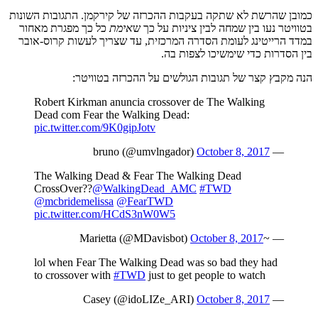
כמובן שהרשת לא שתקה בעקבות ההכרזה של קירקמן. התגובות השונות
בטוויטר נעו בין שמחה לבין ציניות על כך ש
אימת
כל כך מפגרת מאחור
במדד הרייטינג לעומת הסדרה המרכזית, עד שצריך לעשות קרוס-אובר
בין הסדרות כדי שימשיכו לצפות בה.
הנה מקבץ קצר של תגובות הגולשים על ההכרזה בטוויטר:
Robert Kirkman anuncia crossover de The Walking
Dead com Fear the Walking Dead:
pic.twitter.com/9K0gipJotv
October 8, 2017
— bruno (@umvlngador)
The Walking Dead & Fear The Walking Dead
CrossOver??
@WalkingDead_AMC
#TWD
@mcbridemelissa
@FearTWD
pic.twitter.com/HCdS3nW0W5
October 8, 2017
— ~Marietta️ (@MDavisbot)
lol when Fear The Walking Dead was so bad they had
to crossover with
#TWD
just to get people to watch
October 8, 2017
— Casey (@idoLIZe_ARI)