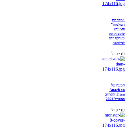
"מלחמת
העולמות"
והמטבע
שהוציא את
מעריצי וולס
למלחמה
עדי פרל
המנגה של
Attack on
Titan תסתיים
באפריל 2021
עדי פרל