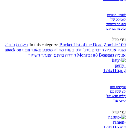
לזכרו: חוברות
קומיקס של
הפנתר השחור
מופצות בחינם
עדי פרל
Zombie 100
Bucket List of the Dead
In this category:
ביקורת
כתבה
מנגה
אנגליה
הרברט גורג' וולס
טעות
מחווה
מטבע
פאונד
attack on titan
אנימה
Beastars
Monster #8
הורדה בחינם
הפנתר השחור
פוקימון חוגג
25 שנה עם
קליפ חדש של
קייטי פרי
עדי פרל