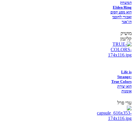
המשחק
Elden Ring
הוא מסע קסום
ואכזרי לחובבי
הז'אנר
מושיק
קלינמן
Life is
Strange:
True Colors
הוא יצירת
אומנות
עדי פרל