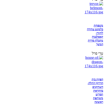
משפחת
בלמונט עתידה
לחזור:
קאסלבניה
מקבלת סדרת
המשך
עדי פרל
הפקת בית
הדרקון החלה,
השחקנים
בהקראת
תסריט
משותפת
ראשונה