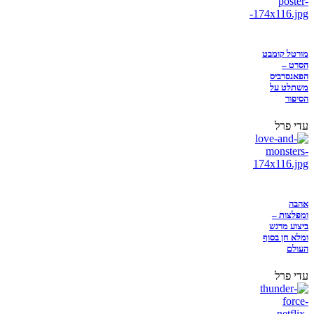
מורטל קומבט
הסרט –
הפאנסרביס
משתלט על
הסיפור
עדי פרל
אהבה
ומפלצות –
ביצוע מרגש
ומלא חן בסוף
העולם
עדי פרל