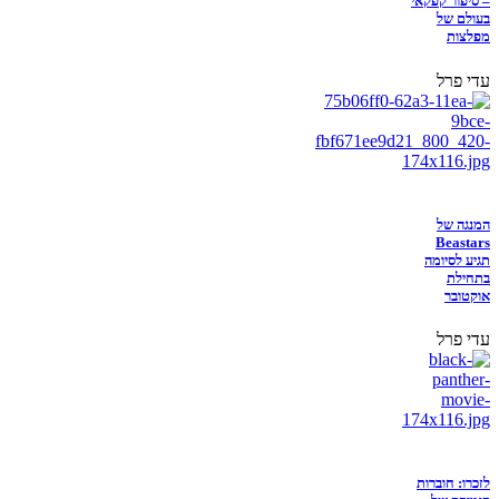
– סיפור קפקאי
בעולם של
מפלצות
עדי פרל
המנגה של
Beastars
תגיע לסיומה
בתחילת
אוקטובר
עדי פרל
לזכרו: חוברות