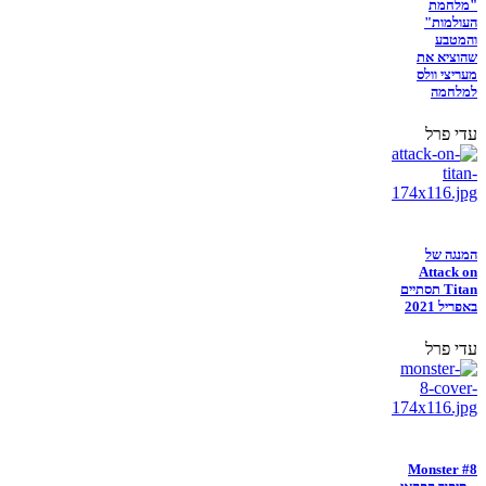
"מלחמת
העולמות"
והמטבע
שהוציא את
מעריצי וולס
למלחמה
עדי פרל
המנגה של
Attack on
Titan תסתיים
באפריל 2021
עדי פרל
Monster #8