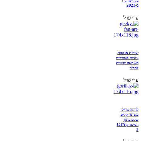
בקליפורניה
ב-2021
עדי פרל
יצירות אומנות
גיקיות מעוררות
השראה ששווה
להכיר
עדי פרל
להקת גורילז
עשתה קליפ
שלם בתוך
המשחק GTA
5