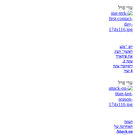
עדי פרל
יום "מגע
ראשון" הציג
את פיקארד
עונה 2,
דיסקוברי עונה
4 ועוד
עדי פרל
העונה
האחרונה של
Attack on