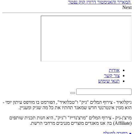
המאייר והאנימטור דרווין קוק נפטר
Next
אודות
צור קשר
תנאי שימוש
גיקלואיד - צירוף המלים "גיק" ו"טבלואיד", הפורמט בו מודפס עיתון יומי -
הוא מגזין אינטרנטי חדש שמאגד תחתיו את כל מה שגיק ומעניין.
מרצ'ן-גיק - צירוף המלים "מרצ'נדייז" ו"גיק", היא חנות תכנית שותפים
(Affiliate) בה אנו מאגדים מוצרים מגניבים מרחבי הרשת.
בחזרה למעלה