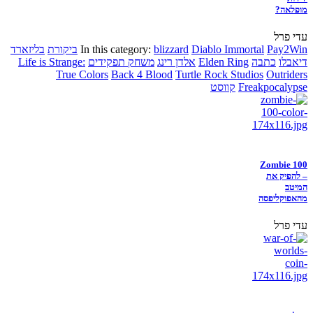
מופלאה?
עדי פרל
Pay2Win
Diablo Immortal
blizzard
In this category:
ביקורת
בליזארד
דיאבלו
כתבה
Elden Ring
אלדן רינג
משחק תפקידים
Life is Strange:
True Colors
Back 4 Blood
Turtle Rock Studios
Outriders
Freakpocalypse
קווסט
Zombie 100
– להפיק את
המיטב
מהאפוקליפסה
עדי פרל