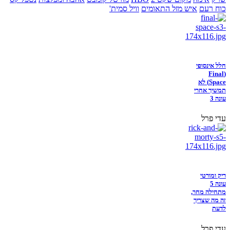
כוח רעם
איש מזל התאומים
וויל סמית'
חלל אינסופי
(Final
Space) לא
תמשיך אחרי
עונה 3
עדי פרל
ריק ומורטי
עונה 5
מתחילה מחר,
זה מה שצריך
לדעת
עדי פרל