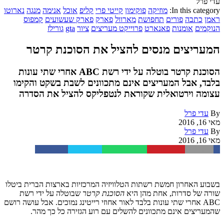
עדי פרל
In this category:
מוזיקה
פוקימון
קייטי פרי
קליפ
אוכל
אנימה
מנגה
נארוטו
ראמן
כתבה
פורים
תחפושת
מארוול
פארק
פארק שעשועים
קמפוס
הנוקמים
אומנות
פאנארט
פרוייקט מעריצים
ציור
gta
גורילז
המעריצים מנסים להציל את הסוכנת קרטר
הסוכנת קרטר בוטלה על ידי רשת ABC אחרי שתי עונות
בלבד, אבל המעריצים אינם מתכוונים לשבת בשקט והקימו
עצומה וירטואלית שקוראת לנטפליקס להציל את הסדרה
By
עדי פרל
מאי 16, 2016
By
עדי פרל
מאי 16, 2016
Facebook
Twitter
WhatsApp
Pinterest
Email
בשבוע האחרון חמשת רשתות הטלוויזיה המרכזיות בארצות הברית ביטלו
שורה של סדרות, אחת מהן היא
הסוכנת קרטר
שבוטלה על ידי רשת
ABC אחרי שתי עונות בלבד לאור אחוזי רייטינג נמוכים. אבל עושה רושם
שהמעריצים אינם מתכוונים להשלים עם רוע הגזירה כל כך מהר.