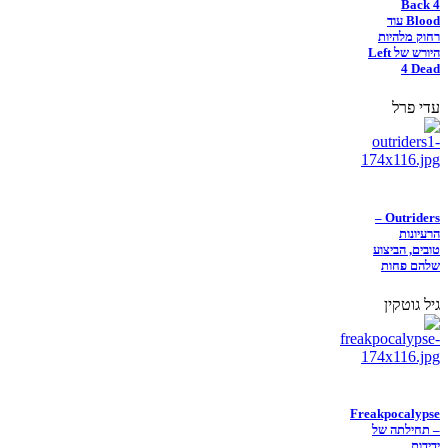
Back 4
Blood עוד
רחוק מלהיות
היורש של Left
4 Dead
עדי פרל
Outriders –
הרעיונות
טובים, הביצוע
שלהם פחות
גיל גוטקין
Freakpocalypse
– תחילתה של
ידידות