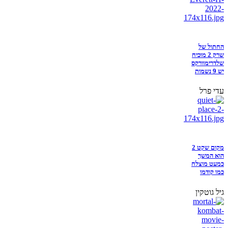
החתול של
שרק 2 מוכיח
שלדרימוורקס
יש 9 נשמות
עדי פרל
מקום שקט 2
הוא המשך
כמעט מוצלח
כמו קודמו
גיל גוטקין