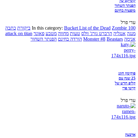
קומיקס של
הפנתר השחור
מופצות בחינם
עדי פרל
Zombie 100
Bucket List of the Dead
In this category:
ביקורת
כתבה
מנגה
אנגליה
הרברט גורג' וולס
טעות
מחווה
מטבע
פאונד
attack on titan
אנימה
Beastars
Monster #8
הורדה בחינם
הפנתר השחור
פוקימון חוגג
25 שנה עם
קליפ חדש של
קייטי פרי
עדי פרל
ארבעה