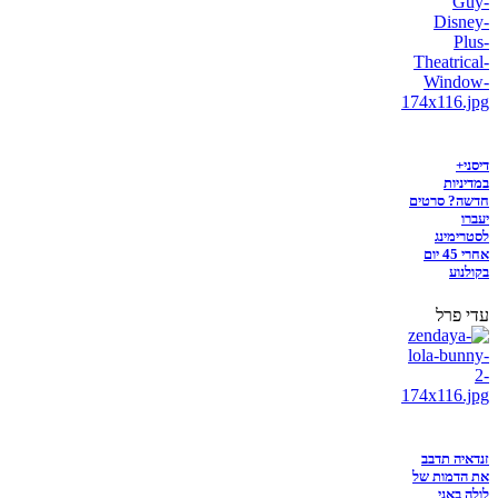
דיסני+
במדיניות
חדשה? סרטים
יעברו
לסטרימינג
אחרי 45 יום
בקולנוע
עדי פרל
זנדאיה תדבב
את הדמות של
לולה באני