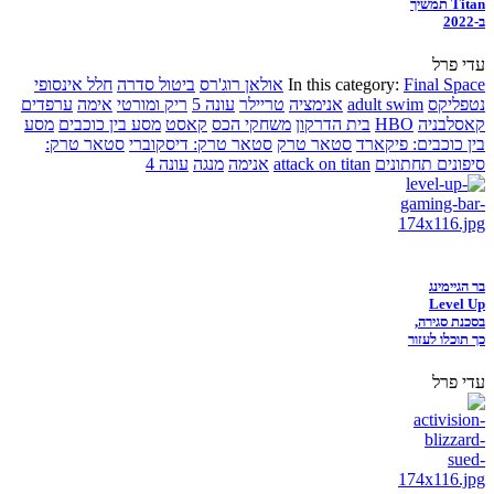
Titan תמשיך
ב-2022
עדי פרל
Final Space
In this category:
אולאן רוג'רס
ביטול סדרה
חלל אינסופי
נטפליקס
adult swim
אנימציה
טריילר
עונה 5
ריק ומורטי
אימה
ערפדים
קאסלבניה
HBO
בית הדרקון
משחקי הכס
קאסט
מסע בין כוכבים
מסע
בין כוכבים: פיקארד
סטאר טרק
סטאר טרק: דיסקוברי
סטאר טרק:
סיפונים תחתונים
attack on titan
אנימה
מנגה
עונה 4
בר הגיימינג
Level Up
בסכנת סגירה,
כך תוכלו לעזור
עדי פרל