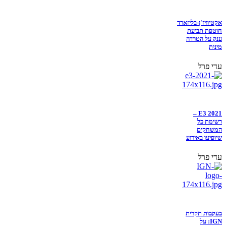
אקטיוויז'ן-בליזארד
חוטפת תביעת
ענק על הטרדה
מינית
עדי פרל
E3 2021 –
רשימת כל
המשחקים
שיופיעו באירוע
עדי פרל
בעקבות תקרית
IGN: על