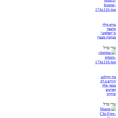
עזרא מילר
מושעה
מ"הפלאש"
בעקבות מעצרו
עדי פרל
בתי הקולנוע
חוזרים ב-27
במאי, אלה
הסרטים
שיוקרנו
עדי פרל