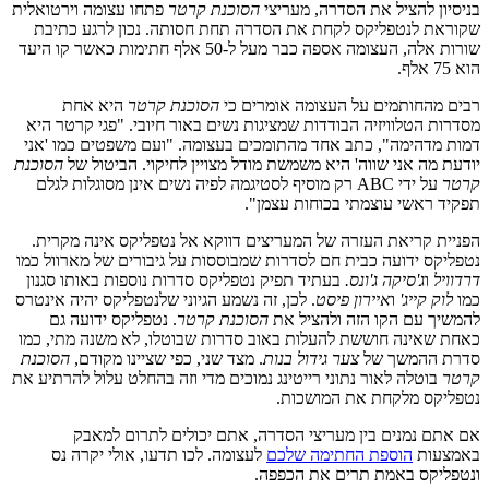
בניסיון להציל את הסדרה, מעריצי
הסוכנת קרטר
פתחו עצומה וירטואלית
שקוראת לנטפליקס לקחת את הסדרה תחת חסותה. נכון לרגע כתיבת
שורות אלה, העצומה אספה כבר מעל ל-50 אלף חתימות כאשר קו היעד
הוא 75 אלף.
רבים מהחותמים על העצומה אומרים כי
הסוכנת קרטר
היא אחת
מסדרות הטלוויזיה הבודדות שמציגות נשים באור חיובי. "פגי קרטר היא
דמות מדהימה", כתב אחד מהתומכים בעצומה. "ועם משפטים כמו 'אני
יודעת מה אני שווה' היא משמשת מודל מצויין לחיקוי. הביטול של
הסוכנת
קרטר
על ידי ABC רק מוסיף לסטיגמה לפיה נשים אינן מסוגלות לגלם
תפקיד ראשי עוצמתי בכוחות עצמן".
הפניית קריאת העזרה של המעריצים דווקא אל נטפליקס אינה מקרית.
נטפליקס ידועה כבית חם לסדרות שמבוססות על גיבורים של מארוול כמו
דרדוויל
ו
ג'סיקה ג'ונס.
בעתיד תפיק נטפליקס סדרות נוספות באותו סגנון
כמו
לוק קייג'
ו
איירון פיסט
. לכן, זה נשמע הגיוני שלנטפליקס יהיה אינטרס
להמשיך עם הקו הזה ולהציל את
הסוכנת קרטר
. נטפליקס ידועה גם
כאחת שאינה חוששת להעלות באוב סדרות שבוטלו, לא משנה מתי, כמו
סדרת ההמשך של
צער גידול בנות
. מצד שני, כפי שציינו מקודם,
הסוכנת
קרטר
בוטלה לאור נתוני רייטינג נמוכים מדי וזה בהחלט עלול להרתיע את
נטפליקס מלקחת את המושכות.
אם אתם נמנים בין מעריצי הסדרה, אתם יכולים לתרום למאבק
באמצעות
הוספת החתימה שלכם
לעצומה. לכו תדעו, אולי יקרה נס
ונטפליקס באמת תרים את הכפפה.