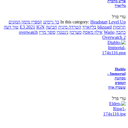
פורש מחברת
בליזארד
עדי פרל
Level Up
Headstart
In this category:
בר גיימינג
קמפיין מימון המונים
תרומות
blizzard
בליזארד
הטרדה מינית
תביעה
IGN
E3 2021
טור דעה
כתבה
Wario
אילון מאסק
מערכון
נינטנדו
סופר מריו
overwatch
Overwatch 2
Diablo
Immortal –
מסחטת
הכספים
ששברה אותי
עדי פרל