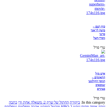
כוח רעם –
בושה לז'אנר
סרטי
גיבורי-העל
עדי פרל
איש מזל
התאומים –
הניסוי הקולנועי
שמכאיב
בעיניים
עדי פרל
In this category:
ביקורת
החתול של שרק 2: משאלה אחת ודי
כתבה
שרק
אימה
מקום שקט 2
HBO
מורטל קומבט
אהבה ומפלצות
נטפליקס