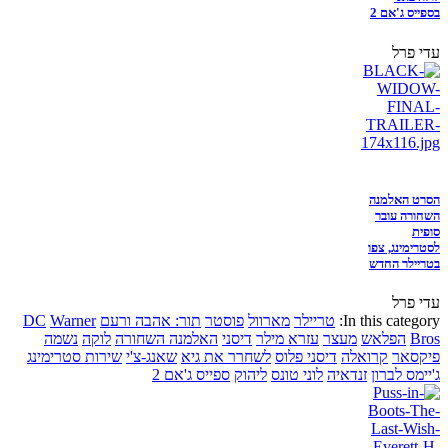
בספייס ג'אם 2
עדי פרל
הסרט האלמנה
השחורה עובר
סופית
לסטרימינג, צפו
בטריילר החדש
עדי פרל
In this category:
טריילר
מארוול
פוסטר
תור: אהבה ורעם
Warner
DC
Bros
הפלאש
מעצר
עזרא מילר
דיסני
האלמנה השחורה
לוקה
נשמה
פיקסאר
קרואלה
דיסני פלוס
לשחרר את גיא
שאנג-צ'י
שירות סטרימינג
ג'יימס לברון
זנדאיה
לוני טונס
ליהוק
ספייס ג'אם 2