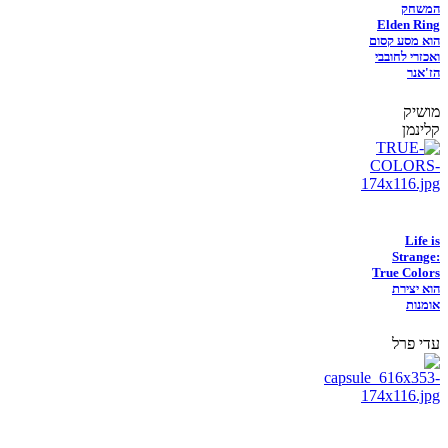
המשחק
Elden Ring
הוא מסע קסום
ואכזרי לחובבי
הז'אנר
מושיק
קלינמן
Life is
Strange:
True Colors
הוא יצירת
אומנות
עדי פרל