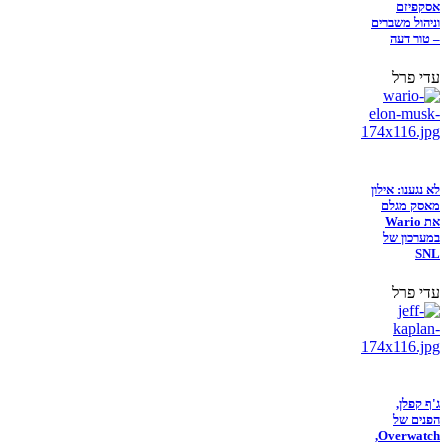
אסקפיזם
וניהול משברים
– טור דעה
עדי פרל
לא נגענו: אילון
מאסק מגלם
את Wario
במערכון של
SNL
עדי פרל
ג'ף קפלן,
הפנים של
Overwatch,