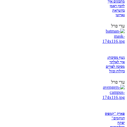
מתכונים איך
להכין ראמן
בהשראת
נארוטו
עדי פרל
נשף מסיכות:
איך לאלתר
מסיכה לפורים
בקלות ובזול
עדי פרל
פארק "קמפוס
הנוקמים"
יפתח