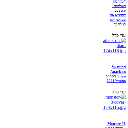
"מלחמת
העולמות"
והמטבע
שהוציא את
מעריצי וולס
למלחמה
עדי פרל
המנגה של
Attack on
Titan תסתיים
באפריל 2021
עדי פרל
Monster #8