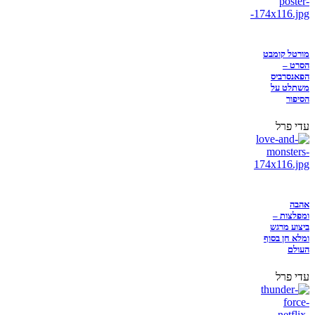
מורטל קומבט
הסרט –
הפאנסרביס
משתלט על
הסיפור
עדי פרל
אהבה
ומפלצות –
ביצוע מרגש
ומלא חן בסוף
העולם
עדי פרל