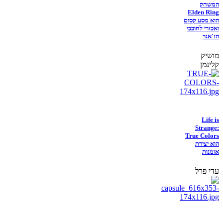
המשחק
Elden Ring
הוא מסע קסום
ואכזרי לחובבי
הז'אנר
מושיק
קלינמן
Life is
Strange:
True Colors
הוא יצירת
אומנות
עדי פרל