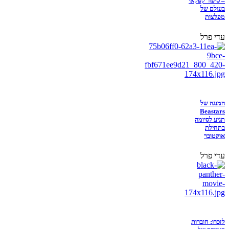
– סיפור קפקאי
בעולם של
מפלצות
עדי פרל
המנגה של
Beastars
תגיע לסיומה
בתחילת
אוקטובר
עדי פרל
לזכרו: חוברות