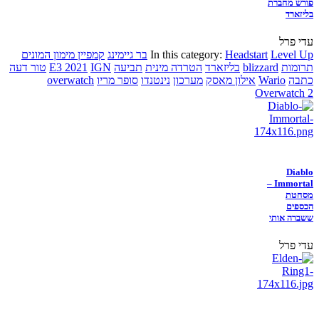
פורש מחברת
בליזארד
עדי פרל
Level Up
Headstart
In this category:
בר גיימינג
קמפיין מימון המונים
תרומות
blizzard
בליזארד
הטרדה מינית
תביעה
IGN
E3 2021
טור דעה
כתבה
Wario
אילון מאסק
מערכון
נינטנדו
סופר מריו
overwatch
Overwatch 2
Diablo
Immortal –
מסחטת
הכספים
ששברה אותי
עדי פרל