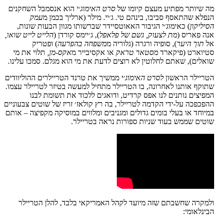
מה שיותר מפתיע מעצם קיומו של
סרט האימוג׳י
הוא אנסמבל השחקנים
הנפלא שהתאסף סביבו, בינהם טי. ג׳יי. מילר (ארליך בכמן מ
עמק
הסיליקון
) כאימוג׳י הגיבור האאוטסיידר שברשותו מגוון הבעות שונות,
אנה פאריס (
מת לצעוק,
גשם של פלאפל
), ג׳יימס קורדן (
הלייט לייט שואו,
אל
תוך היער
), סופיה ורגרה (גלוריה מ
משפחה בהפרעה
)
ופטריק
סטיוארט (פיקארד
מסטאר טראק
או אקסיבייר מ
אקס-מן,
תלוי את מי
שואלים), שאתם לחלוטין לא רוצים לדעת את מי הוא מגלם. סמכו עלינו.
הטריילר הראשון
לסרט האימוג׳י
ממשיך את טרנד הטריילרים ההוליוודים
שתוקף אותנו לאחרונה, בו הטריילר מתחיל למעשה בטיזר לטריילר עצמו.
המפיצים נותנים לנו אפס קרדיט, ודואגים ללכוד את תשומת לבנו
ההפכפכה על-ידי הקדמה לטריילר, בה רץ קולאז׳ זריז של שוטים צבעוניים
במיוחד או בעלי בומים גדולים ומגניבים ומלווים במוסיקה מקפיצה – אותם
שוטים שממש בעוד שניות ספורות נראה בטריילר.
ולמקרה שחשבתם שזה מיועד לקהל האמריקאי בלבד, להלן הטריילר
הבינלאומי: