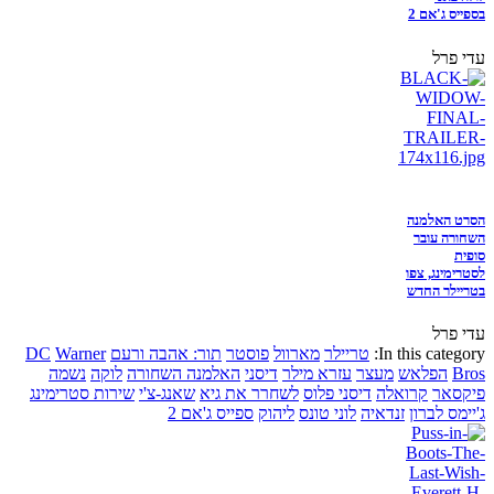
בספייס ג'אם 2
עדי פרל
הסרט האלמנה
השחורה עובר
סופית
לסטרימינג, צפו
בטריילר החדש
עדי פרל
In this category:
טריילר
מארוול
פוסטר
תור: אהבה ורעם
Warner
DC
Bros
הפלאש
מעצר
עזרא מילר
דיסני
האלמנה השחורה
לוקה
נשמה
פיקסאר
קרואלה
דיסני פלוס
לשחרר את גיא
שאנג-צ'י
שירות סטרימינג
ג'יימס לברון
זנדאיה
לוני טונס
ליהוק
ספייס ג'אם 2