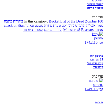
קומיקס של
הפנתר השחור
מופצות בחינם
עדי פרל
Zombie 100
Bucket List of the Dead
In this category:
ביקורת
כתבה
מנגה
אנגליה
הרברט גורג' וולס
טעות
מחווה
מטבע
פאונד
attack on titan
אנימה
Beastars
Monster #8
הורדה בחינם
הפנתר השחור
פוקימון חוגג
25 שנה עם
קליפ חדש של
קייטי פרי
עדי פרל
ארבעה