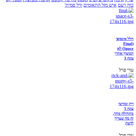
כוח רעם
איש מזל התאומים
וויל סמית'
חלל אינסופי
(Final
Space) לא
תמשיך אחרי
עונה 3
עדי פרל
ריק ומורטי
עונה 5
מתחילה מחר,
זה מה שצריך
לדעת
עדי פרל