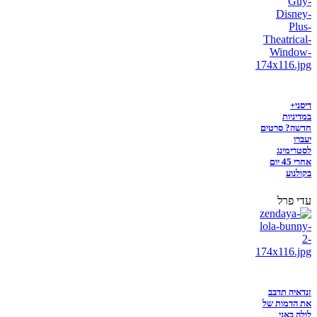
דיסני+
במדיניות
חדשה? סרטים
יעברו
לסטרימינג
אחרי 45 יום
בקולנוע
עדי פרל
זנדאיה תדבב
את הדמות של
לולה באני