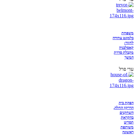
משפחת
בלמונט עתידה
לחזור:
קאסלבניה
מקבלת סדרת
המשך
עדי פרל
הפקת בית
הדרקון החלה,
השחקנים
בהקראת
תסריט
משותפת
ראשונה