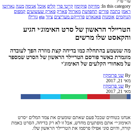
עדי פרל
In this category:
מוזיקה
פוקימון
קייטי פרי
קליפ
אוכל
אנימה
מנגה
נארוטו
ראמן
כתבה
פורים
תחפושת
מארוול
פארק
פארק שעשועים
קמפוס
הנוקמים
אומנות
פאנארט
פרוייקט מעריצים
ציור
gta
גורילז
הטריילר הראשון של סרט האימוג׳י הגיע
והקאסט שלו מרשים
מה שנשמע בהתחלה כמו בדיחה קצת מוזרה הפך לעובדה
מוגמרת כאשר פורסם הטריילר הראשון של הסרט שמספר
על מאחורי הקלעים של האימוג'י
By
שני פרומקין
מאי 21, 2017
By
שני פרומקין
מאי 21, 2017
Facebook
Twitter
WhatsApp
Pinterest
Email
אנחנו בטוחים שבכל פעם שאתם שומעים את צמד המלים ״סרט
האימוג׳י״ אתם מופתעים מחדש, אבל זו לא רק בדיחה, הסרט באמת
קורה, והיום סוני אפילו פרסמו את הטריילר הראשון שלו.