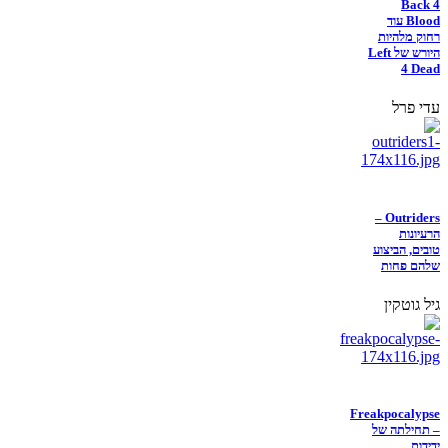
Back 4
Blood עוד
רחוק מלהיות
היורש של Left
4 Dead
עדי פרל
Outriders –
הרעיונות
טובים, הביצוע
שלהם פחות
גיל גוטקין
Freakpocalypse
– תחילתה של
ידידות