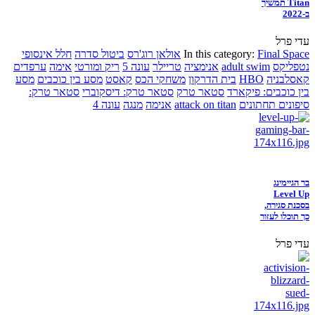
Titan תמשיך
ב-2022
עדי פרל
Final Space
In this category:
אולאן רוג'רס
ביטול סדרה
חלל אינסופי
נטפליקס
adult swim
אנימציה
טריילר
עונה 5
ריק ומורטי
אימה
ערפדים
קאסלבניה
HBO
בית הדרקון
משחקי הכס
קאסט
מסע בין כוכבים
מסע
בין כוכבים: פיקארד
סטאר טרק
סטאר טרק: דיסקוברי
סטאר טרק:
סיפונים תחתונים
attack on titan
אנימה
מנגה
עונה 4
בר הגיימינג
Level Up
בסכנת סגירה,
כך תוכלו לעזור
עדי פרל