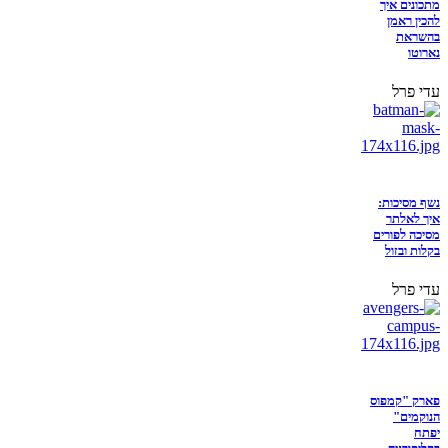
מתכונים איך
להכין ראמן
בהשראת
נארוטו
עדי פרל
נשף מסיכות:
איך לאלתר
מסיכה לפורים
בקלות ובזול
עדי פרל
פארק "קמפוס
הנוקמים"
יפתח