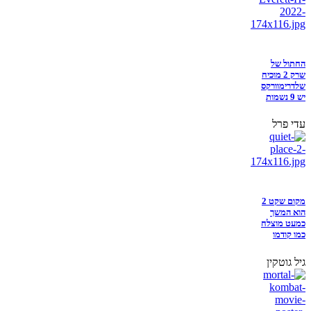
החתול של
שרק 2 מוכיח
שלדרימוורקס
יש 9 נשמות
עדי פרל
מקום שקט 2
הוא המשך
כמעט מוצלח
כמו קודמו
גיל גוטקין