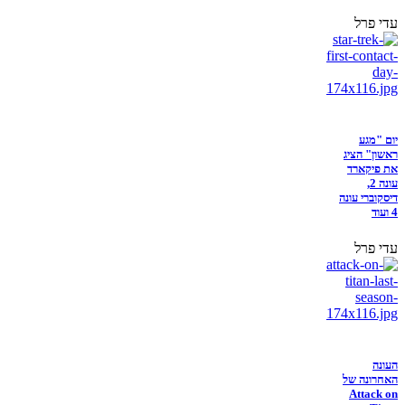
עדי פרל
יום "מגע
ראשון" הציג
את פיקארד
עונה 2,
דיסקוברי עונה
4 ועוד
עדי פרל
העונה
האחרונה של
Attack on