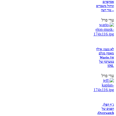
אסקפיזם
וניהול משברים
– טור דעה
עדי פרל
לא נגענו: אילון
מאסק מגלם
את Wario
במערכון של
SNL
עדי פרל
ג'ף קפלן,
הפנים של
Overwatch,