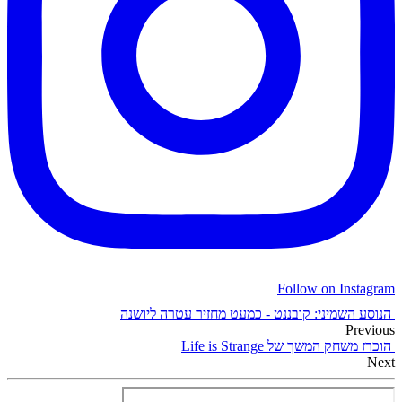
Follow on Instagram
הנוסע השמיני: קובננט - כמעט מחזיר עטרה ליושנה
Previous
הוכרז משחק המשך של Life is Strange
Next