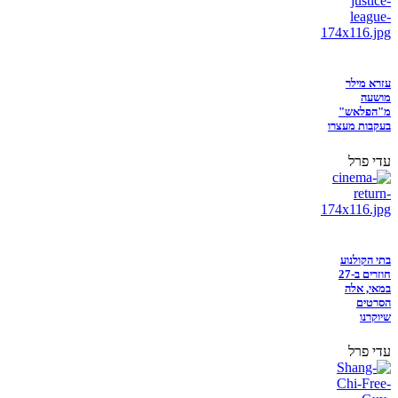
עזרא מילר
מושעה
מ"הפלאש"
בעקבות מעצרו
עדי פרל
בתי הקולנוע
חוזרים ב-27
במאי, אלה
הסרטים
שיוקרנו
עדי פרל