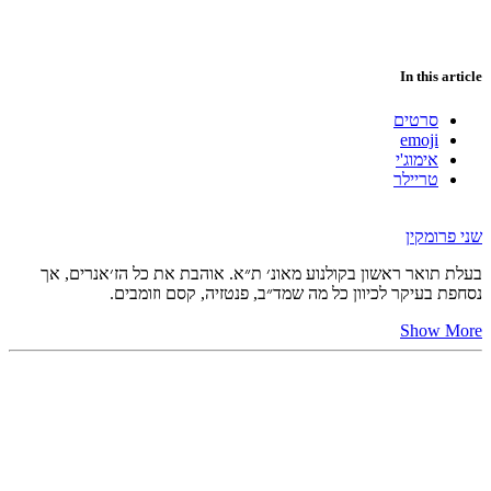
In this article
סרטים
emoji
אימוג'י
טריילר
שני פרומקין
בעלת תואר ראשון בקולנוע מאונ׳ ת״א. אוהבת את כל הז׳אנרים, אך
נסחפת בעיקר לכיוון כל מה שמד״ב, פנטזיה, קסם וזומבים.
Show More