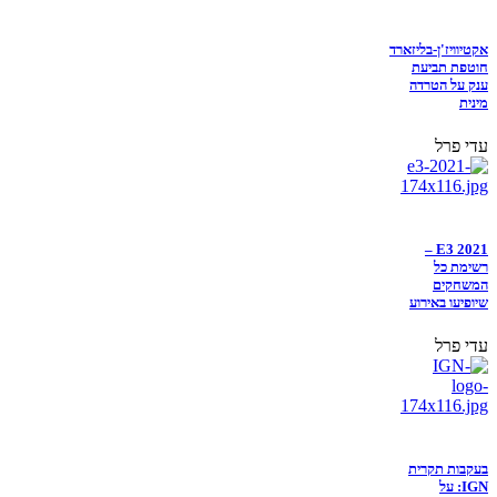
אקטיוויז'ן-בליזארד
חוטפת תביעת
ענק על הטרדה
מינית
עדי פרל
E3 2021 –
רשימת כל
המשחקים
שיופיעו באירוע
עדי פרל
בעקבות תקרית
IGN: על