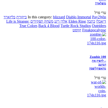
מופלאה?
עדי פרל
Pay2Win
Diablo Immortal
blizzard
In this category:
ביקורת
בליזארד
דיאבלו
כתבה
Elden Ring
אלדן רינג
משחק תפקידים
Life is Strange:
True Colors
Back 4 Blood
Turtle Rock Studios
Outriders
Freakpocalypse
קווסט
Zombie 100
– להפיק את
המיטב
מהאפוקליפסה
עדי פרל