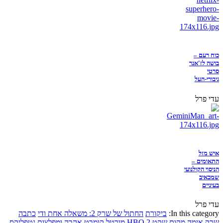
כוח רעם –
בושה לז'אנר
סרטי
גיבורי-העל
עדי פרל
איש מזל
התאומים –
הניסוי הקולנועי
שמכאיב
בעיניים
עדי פרל
In this category:
ביקורת
החתול של שרק 2: משאלה אחת ודי
כתבה
שרק
אימה
מקום שקט 2
HBO
מורטל קומבט
אהבה ומפלצות
נטפליקס