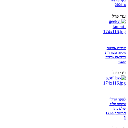
בקליפורניה
ב-2021
עדי פרל
יצירות אומנות
גיקיות מעוררות
השראה ששווה
להכיר
עדי פרל
להקת גורילז
עשתה קליפ
שלם בתוך
המשחק GTA
5