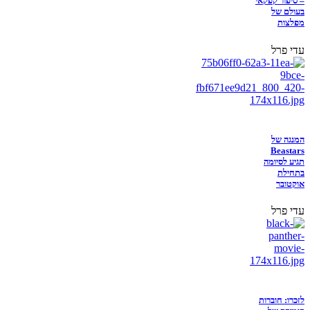
– סיפור קפקאי
בעולם של
מפלצות
עדי פרל
המנגה של
Beastars
תגיע לסיומה
בתחילת
אוקטובר
עדי פרל
לזכרו: חוברות