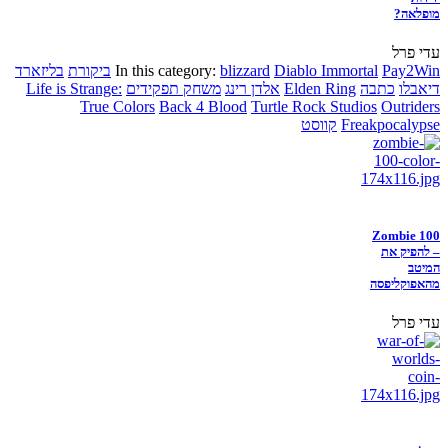
מופלאה?
עדי פרל
Pay2Win
Diablo Immortal
blizzard
In this category:
ביקורת
בליזארד
דיאבלו
כתבה
Elden Ring
אלדן רינג
משחק תפקידים
Life is Strange:
True Colors
Back 4 Blood
Turtle Rock Studios
Outriders
Freakpocalypse
קווסט
Zombie 100
– להפיק את
המיטב
מהאפוקליפסה
עדי פרל