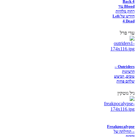
Back 4
Blood עוד
רחוק מלהיות
היורש של Left
4 Dead
עדי פרל
Outriders –
הרעיונות
טובים, הביצוע
שלהם פחות
גיל גוטקין
Freakpocalypse
– תחילתה של
ידידות