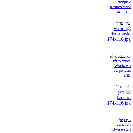
אסקפיזם
וניהול משברים
– טור דעה
עדי פרל
לא נגענו: אילון
מאסק מגלם
את Wario
במערכון של
SNL
עדי פרל
ג'ף קפלן,
הפנים של
Overwatch,