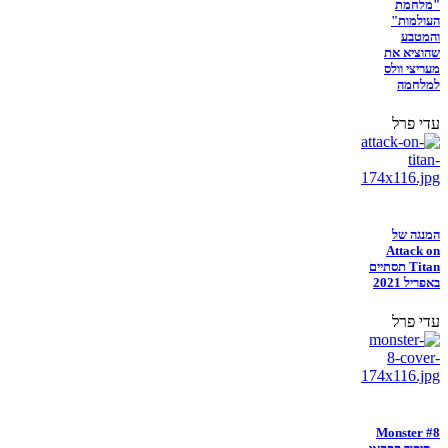
"מלחמת
העולמות"
והמטבע
שהוציא את
מעריצי וולס
למלחמה
עדי פרל
המנגה של
Attack on
Titan תסתיים
באפריל 2021
עדי פרל
Monster #8