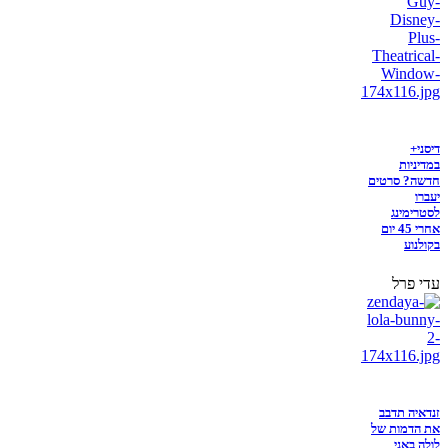
דיסני+
במדיניות
חדשה? סרטים
יעברו
לסטרימינג
אחרי 45 יום
בקולנוע
עדי פרל
זנדאיה תדבב
את הדמות של
לולה באני