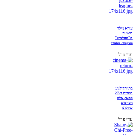
עזרא מילר
מושעה
מ"הפלאש"
בעקבות מעצרו
עדי פרל
בתי הקולנוע
חוזרים ב-27
במאי, אלה
הסרטים
שיוקרנו
עדי פרל