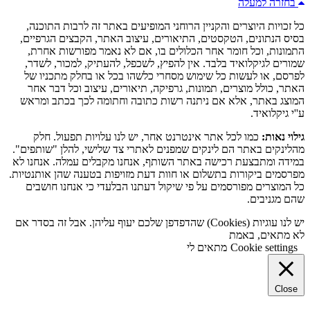
בחזרה למעלה
כל זכויות היוצרים והקניין הרוחני המופיעים באתר זה לרבות התוכנה,
בסיס הנתונים, הטקסטים, התיאורים, עיצוב האתר, הקבצים הגרפיים,
התמונות, וכל חומר אחר הכלולים בו, אם לא נאמר מפורשות אחרת,
שמורים לגיקלואיד בלבד. אין להפיץ, לשכפל, להעתיק, למכור, לשדר,
לפרסם, או לעשות כל שימוש מסחרי כלשהו בכל או בחלק מתכניו של
האתר, כולל מוצרים, תמונות, גרפיקה, תיאורים, עיצוב וכל דבר אחר
המוצג באתר, אלא אם ניתנה רשות כתובה וחתומה לכך בכתב ומראש
ע''י גיקלואיד.
גילוי נאות:
כמו לכל אתר אינטרנט אחר, יש לנו עלויות תפעול. חלק
מהלינקים באתר הם לינקים שמפנים לאתרי צד שלישי, להלן "שותפים".
במידה ומתבצעת רכישה באתר השותף, אנחנו מקבלים עמלה. אנחנו לא
מפרסמים ביקורות בתשלום או חוות דעת מזויפות בטענה שהן אותנטיות.
כל המוצרים מפורסמים על פי שיקול דעתנו הבלעדי כי אנחנו חושבים
שהם מגניבים.
יש לנו עוגיות (Cookies) שהדפדפן שלכם יעוף עליהן. אבל זה בסדר אם
לא מתאים, באמת
Cookie settings
מתאים לי
Close