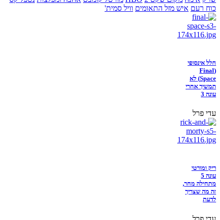
כוח רעם
איש מזל התאומים
וויל סמית'
חלל אינסופי
(Final
Space) לא
תמשיך אחרי
עונה 3
עדי פרל
ריק ומורטי
עונה 5
מתחילה מחר,
זה מה שצריך
לדעת
עדי פרל