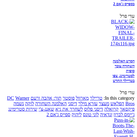
בספייס ג'אם 2
עדי פרל
הסרט האלמנה
השחורה עובר
סופית
לסטרימינג, צפו
בטריילר החדש
עדי פרל
In this category:
טריילר
מארוול
פוסטר
תור: אהבה ורעם
Warner
DC
Bros
הפלאש
מעצר
עזרא מילר
דיסני
האלמנה השחורה
לוקה
נשמה
פיקסאר
קרואלה
דיסני פלוס
לשחרר את גיא
שאנג-צ'י
שירות סטרימינג
ג'יימס לברון
זנדאיה
לוני טונס
ליהוק
ספייס ג'אם 2