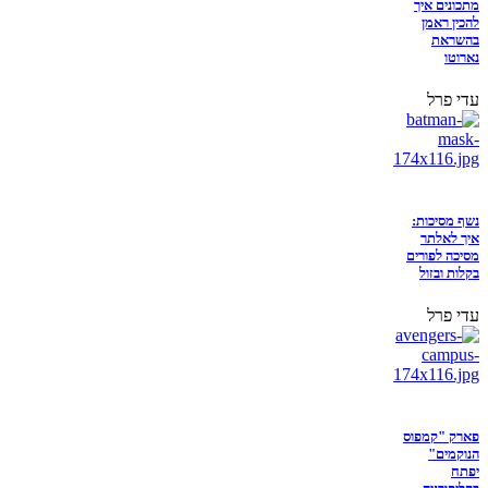
מתכונים איך
להכין ראמן
בהשראת
נארוטו
עדי פרל
נשף מסיכות:
איך לאלתר
מסיכה לפורים
בקלות ובזול
עדי פרל
פארק "קמפוס
הנוקמים"
יפתח