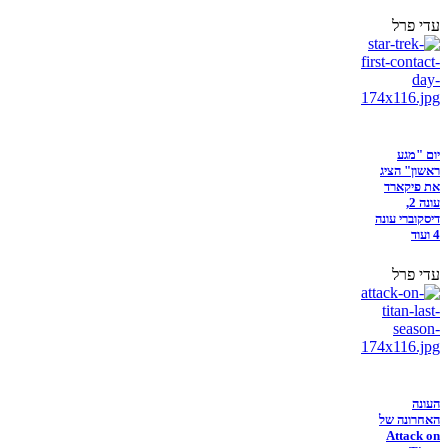
עדי פרל
יום "מגע
ראשון" הציג
את פיקארד
עונה 2,
דיסקוברי עונה
4 ועוד
עדי פרל
העונה
האחרונה של
Attack on