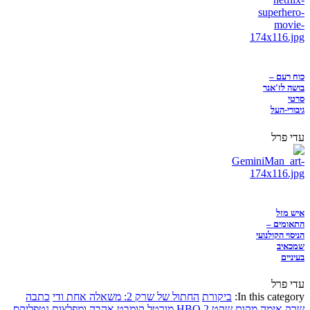
כוח רעם –
בושה לז'אנר
סרטי
גיבורי-העל
עדי פרל
איש מזל
התאומים –
הניסוי הקולנועי
שמכאיב
בעיניים
עדי פרל
In this category:
ביקורת
החתול של שרק 2: משאלה אחת ודי
כתבה
שרק
אימה
מקום שקט 2
HBO
מורטל קומבט
אהבה ומפלצות
נטפליקס