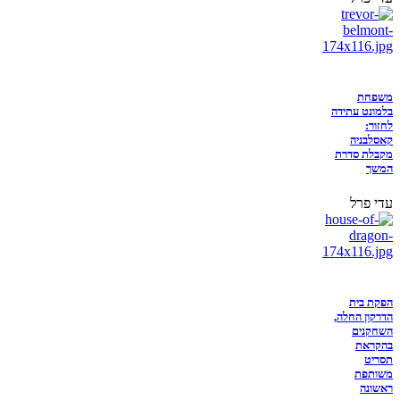
משפחת
בלמונט עתידה
לחזור:
קאסלבניה
מקבלת סדרת
המשך
עדי פרל
הפקת בית
הדרקון החלה,
השחקנים
בהקראת
תסריט
משותפת
ראשונה