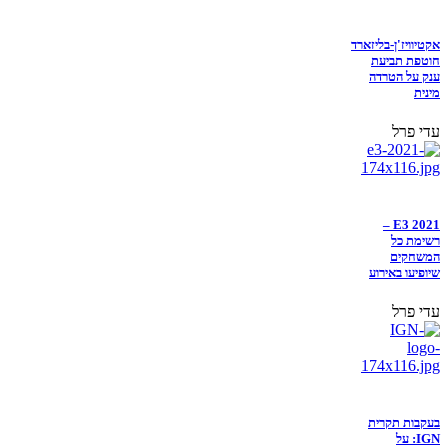
אקטיוויז'ן-בליזארד
חוטפת תביעת
ענק על הטרדה
מינית
עדי פרל
E3 2021 –
רשימת כל
המשחקים
שיופיעו באירוע
עדי פרל
בעקבות תקרית
IGN: על