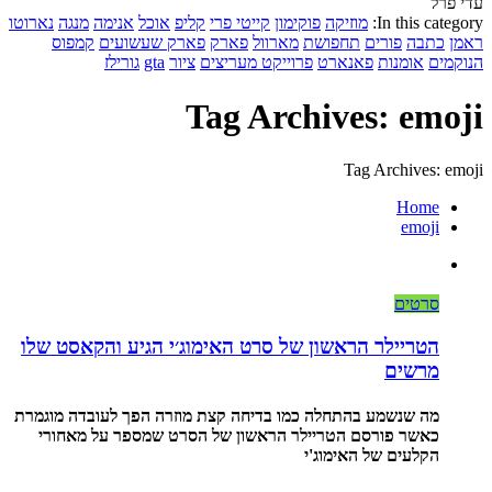
עדי פרל
In this category:
מוזיקה
פוקימון
קייטי פרי
קליפ
אוכל
אנימה
מנגה
נארוטו
ראמן
כתבה
פורים
תחפושת
מארוול
פארק
פארק שעשועים
קמפוס
הנוקמים
אומנות
פאנארט
פרוייקט מעריצים
ציור
gta
גורילז
Tag Archives: emoji
Tag Archives: emoji
Home
emoji
סרטים
הטריילר הראשון של סרט האימוג׳י הגיע והקאסט שלו
מרשים
מה שנשמע בהתחלה כמו בדיחה קצת מוזרה הפך לעובדה מוגמרת
כאשר פורסם הטריילר הראשון של הסרט שמספר על מאחורי
הקלעים של האימוג'י