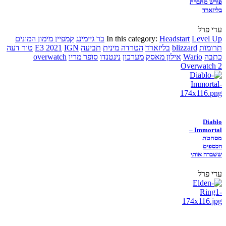
פורש מחברת
בליזארד
עדי פרל
Level Up
Headstart
In this category:
בר גיימינג
קמפיין מימון המונים
תרומות
blizzard
בליזארד
הטרדה מינית
תביעה
IGN
E3 2021
טור דעה
כתבה
Wario
אילון מאסק
מערכון
נינטנדו
סופר מריו
overwatch
Overwatch 2
Diablo
Immortal –
מסחטת
הכספים
ששברה אותי
עדי פרל