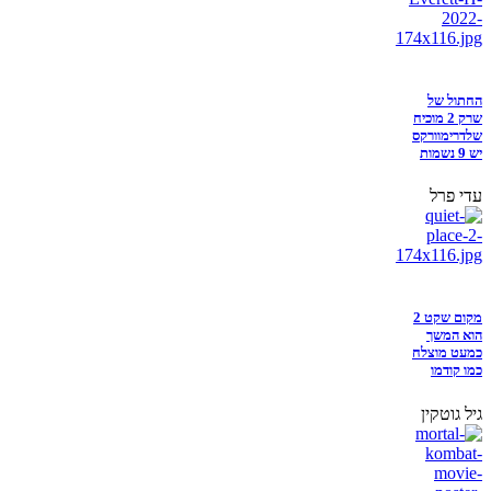
החתול של
שרק 2 מוכיח
שלדרימוורקס
יש 9 נשמות
עדי פרל
מקום שקט 2
הוא המשך
כמעט מוצלח
כמו קודמו
גיל גוטקין