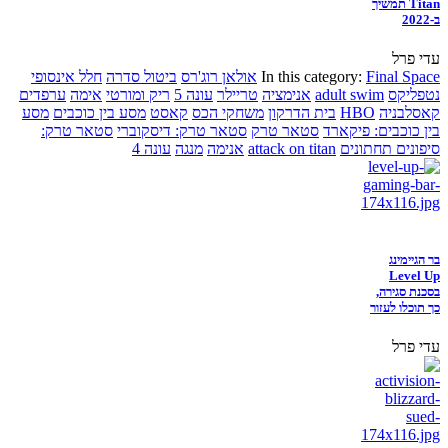
Titan תמשיך
ב-2022
עדי פרל
Final Space
In this category:
אולאן רוג'רס
ביטול סדרה
חלל אינסופי
נטפליקס
adult swim
אנימציה
טריילר
עונה 5
ריק ומורטי
אימה
ערפדים
קאסלבניה
HBO
בית הדרקון
משחקי הכס
קאסט
מסע בין כוכבים
מסע
בין כוכבים: פיקארד
סטאר טרק
סטאר טרק: דיסקוברי
סטאר טרק:
סיפונים תחתונים
attack on titan
אנימה
מנגה
עונה 4
בר הגיימינג
Level Up
בסכנת סגירה,
כך תוכלו לעזור
עדי פרל