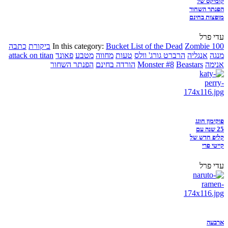
קומיקס של
הפנתר השחור
מופצות בחינם
עדי פרל
Zombie 100
Bucket List of the Dead
In this category:
ביקורת
כתבה
מנגה
אנגליה
הרברט גורג' וולס
טעות
מחווה
מטבע
פאונד
attack on titan
אנימה
Beastars
Monster #8
הורדה בחינם
הפנתר השחור
פוקימון חוגג
25 שנה עם
קליפ חדש של
קייטי פרי
עדי פרל
ארבעה