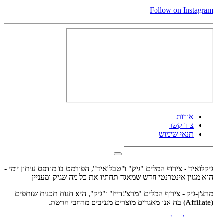
Follow on Instagram
אודות
צור קשר
תנאי שימוש
גיקלואיד - צירוף המלים "גיק" ו"טבלואיד", הפורמט בו מודפס עיתון יומי -
הוא מגזין אינטרנטי חדש שמאגד תחתיו את כל מה שגיק ומעניין.
מרצ'ן-גיק - צירוף המלים "מרצ'נדייז" ו"גיק", היא חנות תכנית שותפים
(Affiliate) בה אנו מאגדים מוצרים מגניבים מרחבי הרשת.