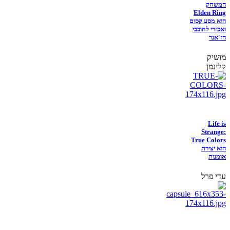
המשחק
Elden Ring
הוא מסע קסום
ואכזרי לחובבי
הז'אנר
מושיק
קלינמן
Life is
Strange:
True Colors
הוא יצירת
אומנות
עדי פרל