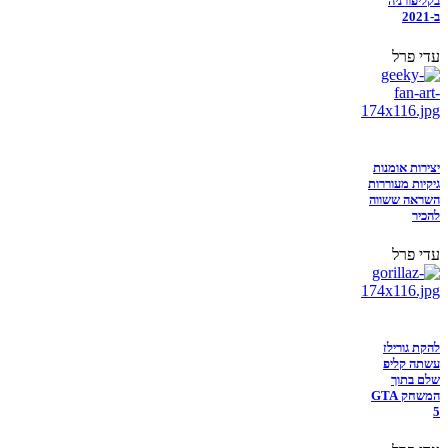
בקליפורניה
ב-2021
עדי פרל
יצירות אומנות
גיקיות מעוררות
השראה ששווה
להכיר
עדי פרל
להקת גורילז
עשתה קליפ
שלם בתוך
המשחק GTA
5