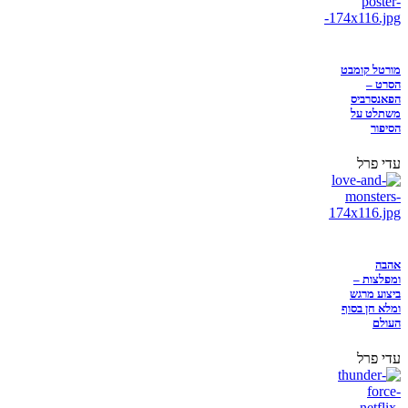
מורטל קומבט
הסרט –
הפאנסרביס
משתלט על
הסיפור
עדי פרל
אהבה
ומפלצות –
ביצוע מרגש
ומלא חן בסוף
העולם
עדי פרל