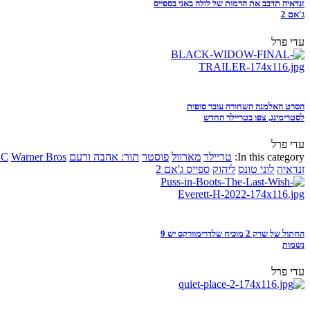
זנדאיה תדבב את הדמות של לולה באני בספייס
ג'אם 2
עדי פרל
הסרט האלמנה השחורה עובר סופית
לסטרימינג, צפו בטריילר החדש
עדי פרל
In this category:
טריילר
מארוול
פוסטר
תור: אהבה ורעם
Warner Bros
DC
זנדאיה
לוני טונס
ליהוק
ספייס ג'אם 2
החתול של שרק 2 מוכיח שלדרימוורקס יש 9
נשמות
עדי פרל