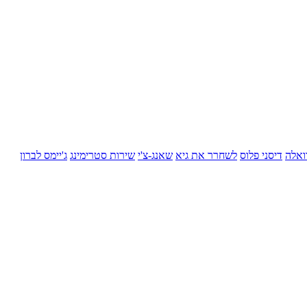
ואלה
דיסני פלוס
לשחרר את גיא
שאנג-צ'י
שירות סטרימינג
ג'יימס לברון