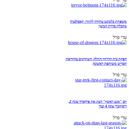
משפחת בלמונט עתידה לחזור: קאסלבניה
מקבלת סדרת המשך
עדי פרל
הפקת בית הדרקון החלה, השחקנים בהקראת
תסריט משותפת ראשונה
עדי פרל
יום "מגע ראשון" הציג את פיקארד עונה 2,
דיסקוברי עונה 4 ועוד
עדי פרל