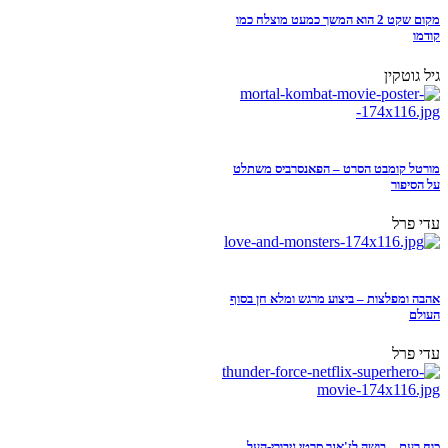
מקום שקט 2 הוא המשך כמעט מוצלח כמו
קודמו
גיל גוטקין
מורטל קומבט הסרט – הפאנסרביס משתלט
על הסיפור
עדי פרל
אהבה ומפלצות – ביצוע מרגש ומלא חן בסוף
העולם
עדי פרל
כוח רעם – בושה לז'אנר סרטי גיבורי-העל