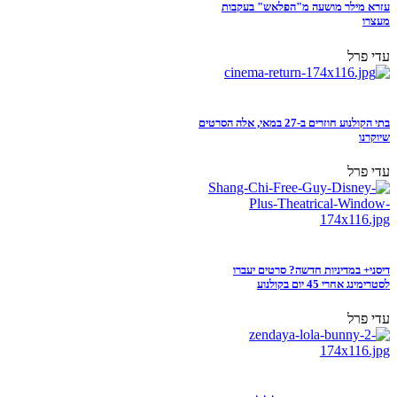
עזרא מילר מושעה מ"הפלאש" בעקבות
מעצרו
עדי פרל
בתי הקולנוע חוזרים ב-27 במאי, אלה הסרטים
שיוקרנו
עדי פרל
דיסני+ במדיניות חדשה? סרטים יעברו
לסטרימינג אחרי 45 יום בקולנוע
עדי פרל