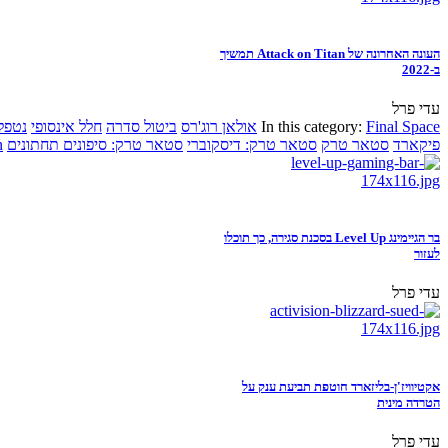
העונה האחרונה של Attack on Titan תמשיך
ב-2022
עדי פרל
Final Space
In this category:
אולאן רוג'רס
ביטול סדרה
חלל אינסופי
נטפל
פיקארד
סטאר טרק
סטאר טרק: דיסקוברי
סטאר טרק: סיפונים תחתונים
n
בר הגיימינג Level Up בסכנת סגירה, כך תוכלו
לעזור
עדי פרל
אקטיוויז'ן-בליזארד חוטפת תביעת ענק על
הטרדה מינית
עדי פרל