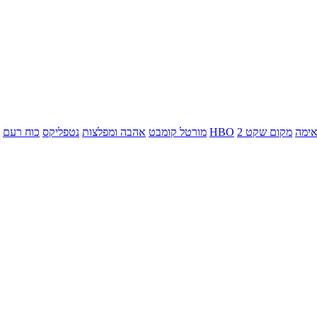
ימה
מקום שקט 2
HBO
מורטל קומבט
אהבה ומפלצות
נטפליקס
כוח רעם