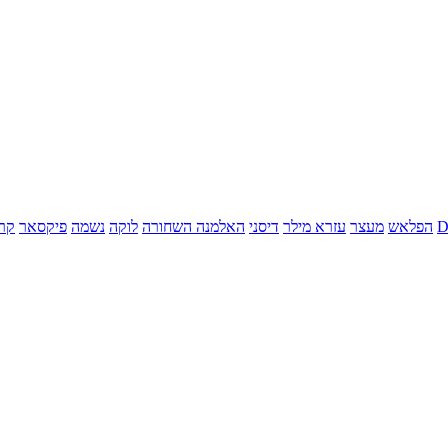
הפלאש
מעצר
עזרא מילר
דיסני
האלמנה השחורה
לוקה
נשמה
פיקסאר
קר