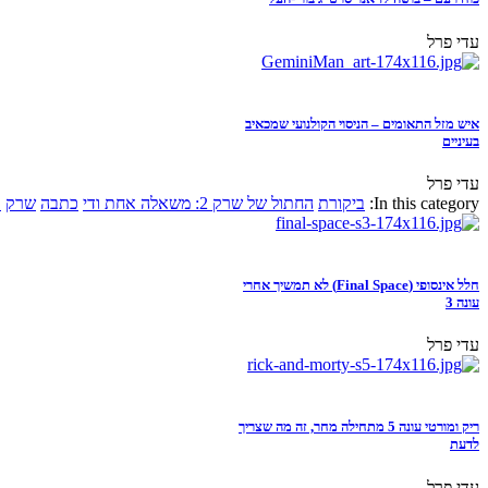
עדי פרל
איש מזל התאומים – הניסוי הקולנועי שמכאיב
בעיניים
עדי פרל
In this category:
ביקורת
החתול של שרק 2: משאלה אחת ודי
כתבה
שרק
א
חלל אינסופי (Final Space) לא תמשיך אחרי
עונה 3
עדי פרל
ריק ומורטי עונה 5 מתחילה מחר, זה מה שצריך
לדעת
עדי פרל