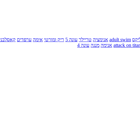
יקס
adult swim
אנימציה
טריילר
עונה 5
ריק ומורטי
אימה
ערפדים
קאסלבני
attack on tita
אנימה
מנגה
עונה 4