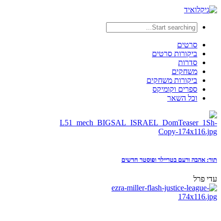
סרטים
ביקורות סרטים
סדרות
משחקים
ביקורות משחקים
ספרים וקומיקס
וכל השאר
תור: אהבה ורעם בטריילר ופוסטר חדשים
עדי פרל