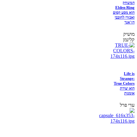
המשחק
Elden Ring
הוא מסע קסום
ואכזרי לחובבי
הז'אנר
מושיק
קלינמן
Life is
Strange:
True Colors
הוא יצירת
אומנות
עדי פרל