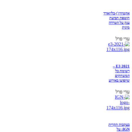
אקטיוויז'ן-בליזארד
חוטפת תביעת
ענק על הטרדה
מינית
עדי פרל
E3 2021 –
רשימת כל
המשחקים
שיופיעו באירוע
עדי פרל
בעקבות תקרית
IGN: על