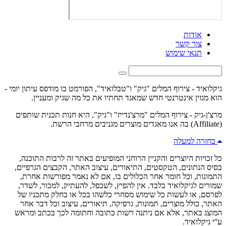
אודות
צור קשר
תנאי שימוש
גיקלואיד - צירוף המלים "גיק" ו"טבלואיד", הפורמט בו מודפס עיתון יומי -
הוא מגזין אינטרנטי חדש שמאגד תחתיו את כל מה שגיק ומעניין.
מרצ'ן-גיק - צירוף המלים "מרצ'נדייז" ו"גיק", היא חנות תכנית שותפים
(Affiliate) בה אנו מאגדים מוצרים מגניבים מרחבי הרשת.
בחזרה למעלה
כל זכויות היוצרים והקניין הרוחני המופיעים באתר זה לרבות התוכנה,
בסיס הנתונים, הטקסטים, התיאורים, עיצוב האתר, הקבצים הגרפיים,
התמונות, וכל חומר אחר הכלולים בו, אם לא נאמר מפורשות אחרת,
שמורים לגיקלואיד בלבד. אין להפיץ, לשכפל, להעתיק, למכור, לשדר,
לפרסם, או לעשות כל שימוש מסחרי כלשהו בכל או בחלק מתכניו של
האתר, כולל מוצרים, תמונות, גרפיקה, תיאורים, עיצוב וכל דבר אחר
המוצג באתר, אלא אם ניתנה רשות כתובה וחתומה לכך בכתב ומראש
ע''י גיקלואיד.