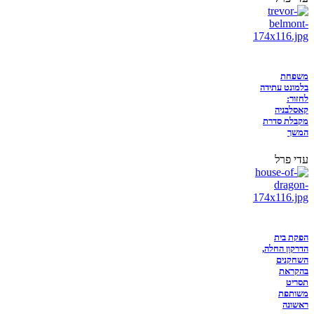
משפחת
בלמונט עתידה
לחזור:
קאסלבניה
מקבלת סדרת
המשך
עדי פרל
הפקת בית
הדרקון החלה,
השחקנים
בהקראת
תסריט
משותפת
ראשונה