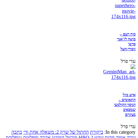
כוח רעם –
בושה לז'אנר
סרטי
גיבורי-העל
עדי פרל
איש מזל
התאומים –
הניסוי הקולנועי
שמכאיב
בעיניים
עדי פרל
In this category:
ביקורת
החתול של שרק 2: משאלה אחת ודי
כתבה
שרק
אימה
מקום שקט 2
HBO
מורטל קומבט
אהבה ומפלצות
נטפליקס