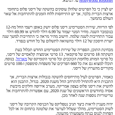
Hollywood Reporter
על הנושא.
יש לציין כי כל הפרטים שלהלן עוסקים בהשקה של דיסני פלוס בתחומי
ארצות הברית בלבד, אך יש התייחסות ללוח הזמנים להתרחבות אל שאר
העולם בהמשך.
לפי הדיווח, שירות הסטרימינג דיסני פלוס יושק באופן רשמי החל מה-12
בנובמבר השנה. מחיר המנוי יעמוד על 6.99 דולר לחודש או 69.99 דולר
עבור התחייבות לשנה שלמה. חישוב מהיר מראה כי התחייבות למשך שנה
יוצרת חיסכון של 12 דולר בהשוואה לתשלום על כל חודש בנפרד.
מבחינת התוכן, הספריה של שירות הסטרימינג החדש תכלול בעת
השקתה 18 סרטים של פיקסאר, 13 סרטי אנימציה קלאסיים של דיסני,
כל סרטי המותג
מלחמת הכוכבים ו
כל סרטי הקומיקס של
מארוול
. בנוסף,
תוכלו למצוא גם את כל 660 הפרקים של
משפחת סימפסון
ו-100 סרטים
מקוריים מהערוץ של דיסני.
כאמור, הפרטים לעיל מתייחסים להשקה בגבולות ארצות הברית, אך
התכנית היא להתחיל להתרחב החל משנת 2020. בגדול, התכנון הוא
להשיק את דיסני פלוס בצפון אמריקה, מערב אירופה וחלקים מיבשת
אסיה בחודשים הראשונים של שנת 2020, עם אפשרות להתרחבות אל
טריטוריות נוספות שנה לאחר מכן.
יהיה מעניין לראות כיצד תגיב נטפליקס על הכניסה הקרובה של דיסני
לשוק הסטרימינג, מהלך שעלול לערער את שלטונה בתחום זה או לכל
הפחות לנגוס בנתח משמעותי מהעוגה.