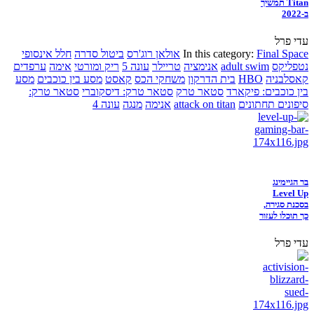
Titan תמשיך
ב-2022
עדי פרל
Final Space
In this category:
אולאן רוג'רס
ביטול סדרה
חלל אינסופי
נטפליקס
adult swim
אנימציה
טריילר
עונה 5
ריק ומורטי
אימה
ערפדים
קאסלבניה
HBO
בית הדרקון
משחקי הכס
קאסט
מסע בין כוכבים
מסע
בין כוכבים: פיקארד
סטאר טרק
סטאר טרק: דיסקוברי
סטאר טרק:
סיפונים תחתונים
attack on titan
אנימה
מנגה
עונה 4
בר הגיימינג
Level Up
בסכנת סגירה,
כך תוכלו לעזור
עדי פרל