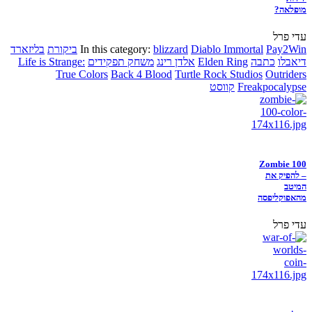
מופלאה?
עדי פרל
Pay2Win
Diablo Immortal
blizzard
In this category:
ביקורת
בליזארד
דיאבלו
כתבה
Elden Ring
אלדן רינג
משחק תפקידים
Life is Strange:
True Colors
Back 4 Blood
Turtle Rock Studios
Outriders
Freakpocalypse
קווסט
Zombie 100
– להפיק את
המיטב
מהאפוקליפסה
עדי פרל