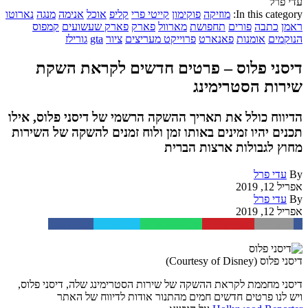
עדי פרל
In this category:
מוזיקה
פוקימון
קייטי פרי
קליפ
אוכל
אנימה
מנגה
נארוטו
ראמן
כתבה
פורים
תחפושת
מארוול
פארק
פארק שעשועים
קמפוס
הנוקמים
אומנות
פאנארט
פרוייקט מעריצים
ציור
gta
גורילז
דיסני פלוס – פרטים חדשים לקראת השקת
שירות הסטרימינג
הדיווח כולל את תאריך ההשקה הרשמי של דיסני פלוס, אילו
תכנים יהיו זמינים באותו זמן ולוח זמנים להשקה של השירות
מחוץ לגבולות ארצות הברית
By
עדי פרל
אפריל 12, 2019
By
עדי פרל
אפריל 12, 2019
Facebook
Twitter
WhatsApp
Pinterest
Email
דיסני פלוס (Courtesy of Disney)
דיסני מחממת לקראת ההשקה של שירות הסטרימינג שלה, דיסני פלוס,
ויש לנו פרטים חדשים חמים מהתנור אודות לדיווח של האתר