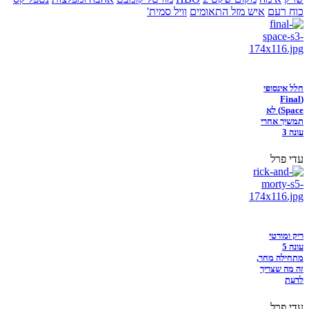
כוח רעם
איש מזל התאומים
וויל סמית'
חלל אינסופי
(Final
Space) לא
תמשיך אחרי
עונה 3
עדי פרל
ריק ומורטי
עונה 5
מתחילה מחר,
זה מה שצריך
לדעת
עדי פרל