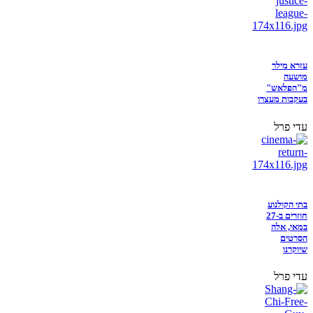
עזרא מילר
מושעה
מ"הפלאש"
בעקבות מעצרו
עדי פרל
בתי הקולנוע
חוזרים ב-27
במאי, אלה
הסרטים
שיוקרנו
עדי פרל