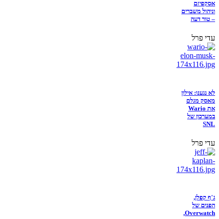
אסקפיזם
וניהול משברים
– טור דעה
עדי פרל
לא נגענו: אילון
מאסק מגלם
את Wario
במערכון של
SNL
עדי פרל
ג'ף קפלן,
הפנים של
Overwatch,