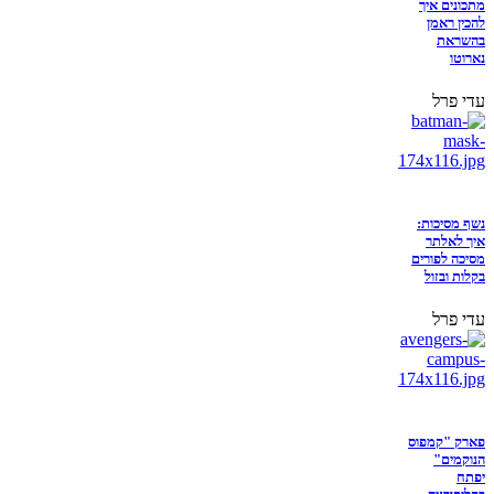
מתכונים איך
להכין ראמן
בהשראת
נארוטו
עדי פרל
נשף מסיכות:
איך לאלתר
מסיכה לפורים
בקלות ובזול
עדי פרל
פארק "קמפוס
הנוקמים"
יפתח