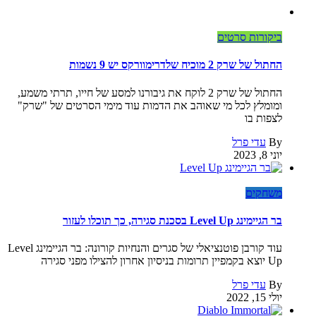
ביקורות סרטים
החתול של שרק 2 מוכיח שלדרימוורקס יש 9 נשמות
החתול של שרק 2 לוקח את גיבורנו למסע של חייו, תרתי משמע,
ומומלץ לכל מי שאוהב את הדמות עוד מימי הסרטים של "שרק"
לצפות בו
By
עדי פרל
יוני 8, 2023
משחקים
בר הגיימינג Level Up בסכנת סגירה, כך תוכלו לעזור
עוד קורבן פוטנציאלי של סגרים והנחיות קורונה: בר הגיימינג Level
Up יוצא בקמפיין תרומות בניסיון אחרון להצילו מפני סגירה
By
עדי פרל
יולי 15, 2022