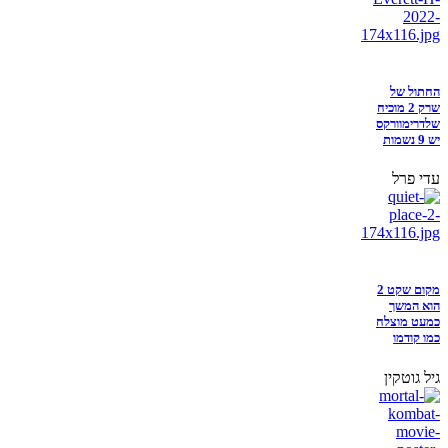
החתול של
שרק 2 מוכיח
שלדרימוורקס
יש 9 נשמות
עדי פרל
מקום שקט 2
הוא המשך
כמעט מוצלח
כמו קודמו
גיל גוטקין