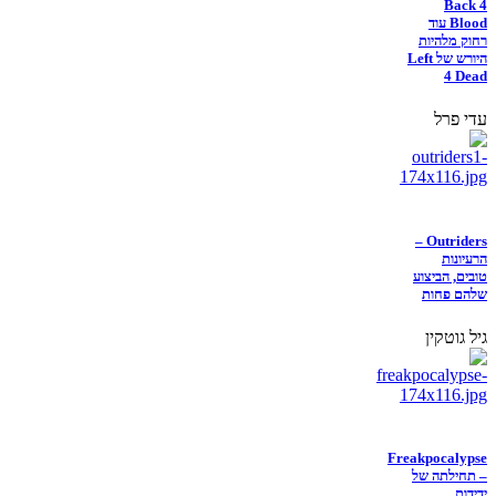
Back 4
Blood עוד
רחוק מלהיות
היורש של Left
4 Dead
עדי פרל
Outriders –
הרעיונות
טובים, הביצוע
שלהם פחות
גיל גוטקין
Freakpocalypse
– תחילתה של
ידידות