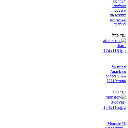
"מלחמת
העולמות"
והמטבע
שהוציא את
מעריצי וולס
למלחמה
עדי פרל
המנגה של
Attack on
Titan תסתיים
באפריל 2021
עדי פרל
Monster #8