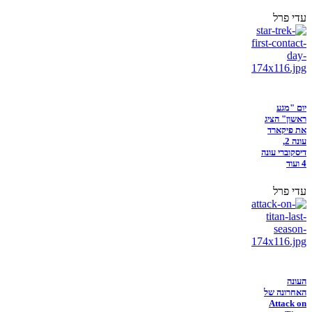
עדי פרל
יום "מגע
ראשון" הציג
את פיקארד
עונה 2,
דיסקוברי עונה
4 ועוד
עדי פרל
העונה
האחרונה של
Attack on