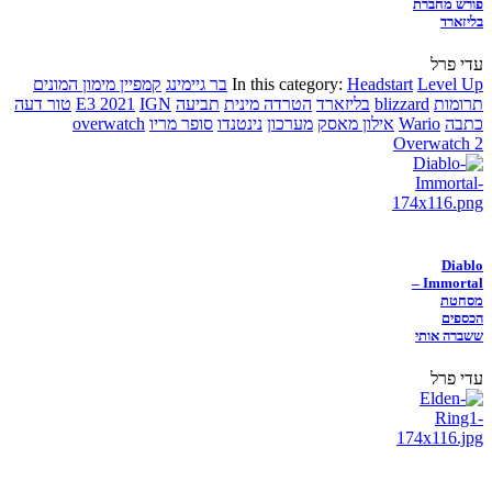
פורש מחברת
בליזארד
עדי פרל
Level Up
Headstart
In this category:
בר גיימינג
קמפיין מימון המונים
תרומות
blizzard
בליזארד
הטרדה מינית
תביעה
IGN
E3 2021
טור דעה
כתבה
Wario
אילון מאסק
מערכון
נינטנדו
סופר מריו
overwatch
Overwatch 2
Diablo
Immortal –
מסחטת
הכספים
ששברה אותי
עדי פרל