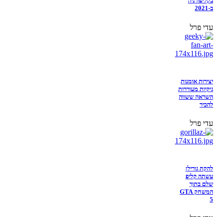
בקליפורניה
ב-2021
עדי פרל
יצירות אומנות
גיקיות מעוררות
השראה ששווה
להכיר
עדי פרל
להקת גורילז
עשתה קליפ
שלם בתוך
המשחק GTA
5