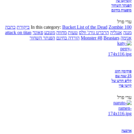
קומיקס של
הפנתר השחור
מופצות בחינם
עדי פרל
Zombie 100
Bucket List of the Dead
In this category:
ביקורת
כתבה
מנגה
אנגליה
הרברט גורג' וולס
טעות
מחווה
מטבע
פאונד
attack on titan
אנימה
Beastars
Monster #8
הורדה בחינם
הפנתר השחור
פוקימון חוגג
25 שנה עם
קליפ חדש של
קייטי פרי
עדי פרל
ארבעה