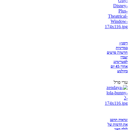
דיסני+
במדיניות
חדשה? סרטים
יעברו
לסטרימינג
אחרי 45 יום
בקולנוע
עדי פרל
זנדאיה תדבב
את הדמות של
לולה באני