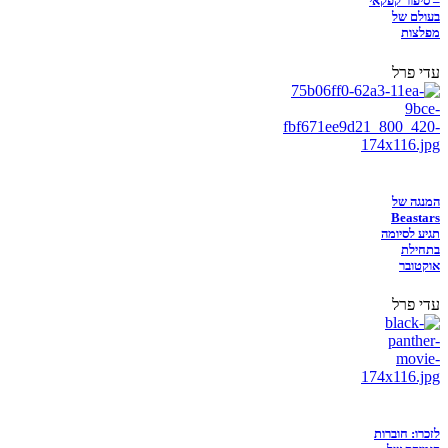
– סיפור קפקאי
בעולם של
מפלצות
עדי פרל
המנגה של
Beastars
תגיע לסיומה
בתחילת
אוקטובר
עדי פרל
לזכרו: חוברות