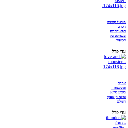
מורטל קומבט
הסרט –
הפאנסרביס
משתלט על
הסיפור
עדי פרל
אהבה
ומפלצות –
ביצוע מרגש
ומלא חן בסוף
העולם
עדי פרל