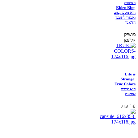
המשחק
Elden Ring
הוא מסע קסום
ואכזרי לחובבי
הז'אנר
מושיק
קלינמן
Life is
Strange:
True Colors
הוא יצירת
אומנות
עדי פרל