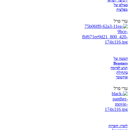
– סיפור קפקאי
בעולם של
מפלצות
עדי פרל
המנגה של
Beastars
תגיע לסיומה
בתחילת
אוקטובר
עדי פרל
לזכרו: חוברות