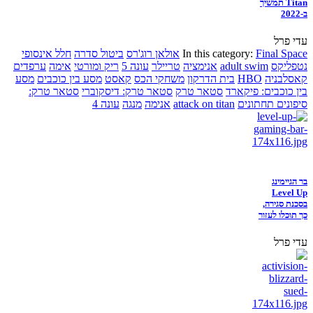
Titan תמשיך
ב-2022
עדי פרל
Final Space
In this category:
אולאן רוג'רס
ביטול סדרה
חלל אינסופי
נטפליקס
adult swim
אנימציה
טריילר
עונה 5
ריק ומורטי
אימה
ערפדים
קאסלבניה
HBO
בית הדרקון
משחקי הכס
קאסט
מסע בין כוכבים
מסע
בין כוכבים: פיקארד
סטאר טרק
סטאר טרק: דיסקוברי
סטאר טרק:
סיפונים תחתונים
attack on titan
אנימה
מנגה
עונה 4
בר הגיימינג
Level Up
בסכנת סגירה,
כך תוכלו לעזור
עדי פרל