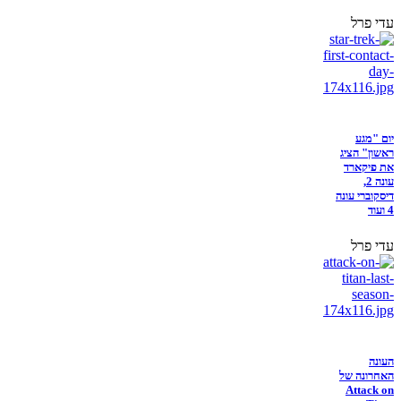
עדי פרל
יום "מגע
ראשון" הציג
את פיקארד
עונה 2,
דיסקוברי עונה
4 ועוד
עדי פרל
העונה
האחרונה של
Attack on