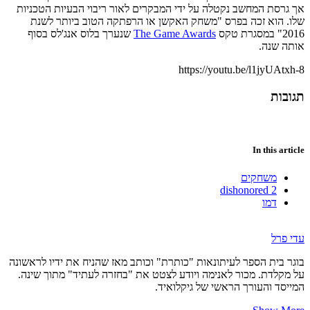
אך גרסת המחשב נקטלה על ידי המבקרים לאור ריבוי הבעיות הטכניות
שלו. הוא זכה בפרס "משחק האקשן או הרפתקה הטוב ביותר לשנת
2016" במסגרת טקס
The Game Awards
שנערך בלוס אנג'לס בסוף
אותה שנה.
https://youtu.be/l1jyUAtxh-8
תגובות
In this article
משחקים
dishonored 2
דמו
עדי פרל
בוגר בית הספר לעיתונאות "כותרת" וכותב מאז שהניח את ידיו לראשונה
על מקלדת. מכור לאנימה ויודע לצטט את "בחזרה לעתיד" מתוך שינה.
המייסד והעורך הראשי של גיקלואיד.