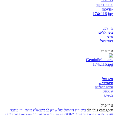
כוח רעם –
בושה לז'אנר
סרטי
גיבורי-העל
עדי פרל
איש מזל
התאומים –
הניסוי הקולנועי
שמכאיב
בעיניים
עדי פרל
In this category:
ביקורת
החתול של שרק 2: משאלה אחת ודי
כתבה
שרק
אימה
מקום שקט 2
HBO
מורטל קומבט
אהבה ומפלצות
נטפליקס