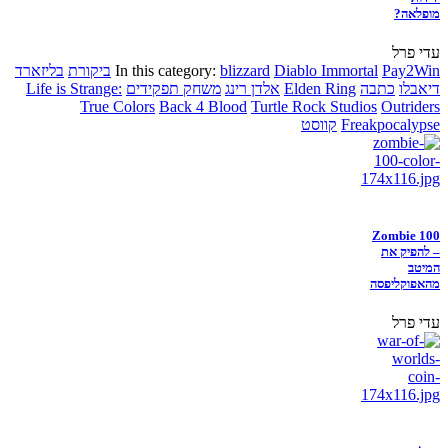
מופלאה?
עדי פרל
Pay2Win
Diablo Immortal
blizzard
In this category:
ביקורת
בליזארד
דיאבלו
כתבה
Elden Ring
אלדן רינג
משחק תפקידים
Life is Strange:
True Colors
Back 4 Blood
Turtle Rock Studios
Outriders
Freakpocalypse
קווסט
Zombie 100
– להפיק את
המיטב
מהאפוקליפסה
עדי פרל