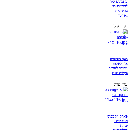
מתכונים איך
להכין ראמן
בהשראת
נארוטו
עדי פרל
נשף מסיכות:
איך לאלתר
מסיכה לפורים
בקלות ובזול
עדי פרל
פארק "קמפוס
הנוקמים"
יפתח