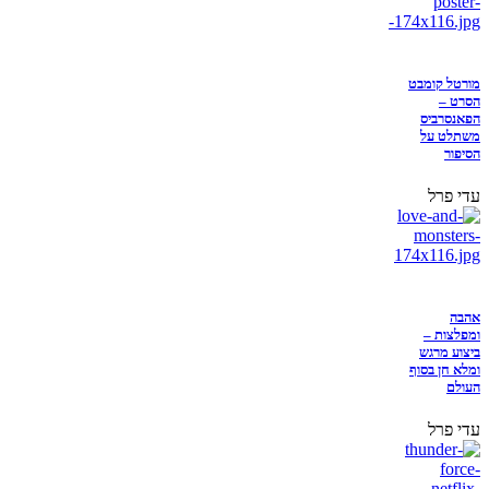
מורטל קומבט
הסרט –
הפאנסרביס
משתלט על
הסיפור
עדי פרל
אהבה
ומפלצות –
ביצוע מרגש
ומלא חן בסוף
העולם
עדי פרל