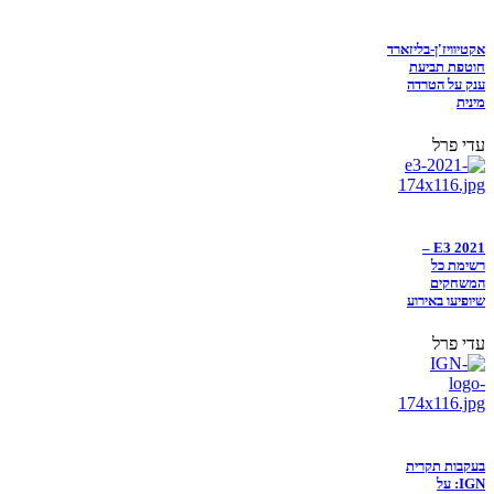
אקטיוויז'ן-בליזארד
חוטפת תביעת
ענק על הטרדה
מינית
עדי פרל
E3 2021 –
רשימת כל
המשחקים
שיופיעו באירוע
עדי פרל
בעקבות תקרית
IGN: על