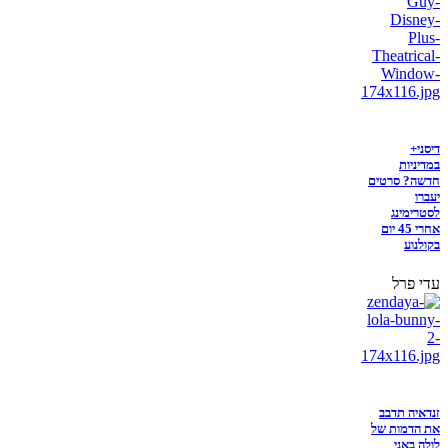
דיסני+
במדיניות
חדשה? סרטים
יעברו
לסטרימינג
אחרי 45 יום
בקולנוע
עדי פרל
זנדאיה תדבב
את הדמות של
לולה באני