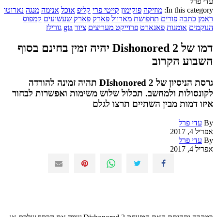
עדי פרל
In this category:
מוזיקה
פוקימון
קייטי פרי
קליפ
אוכל
אנימה
מנגה
נארוטו
ראמן
כתבה
פורים
תחפושת
מארוול
פארק
פארק שעשועים
קמפוס
הנוקמים
אומנות
פאנארט
פרוייקט מעריצים
ציור
gta
גורילז
דמו של Dishonored 2 יהיה זמין בחינם בסוף
השבוע הקרוב
גרסת הניסיון של DIshonored 2 תהיה זמינה להורדה
לקונסולות ולמחשב. תכלול שלוש משימות ואפשרות לבחור
איזו דמות מבין השתיים תרצו לגלם
By
עדי פרל
אפריל 4, 2017
By
עדי פרל
אפריל 4, 2017