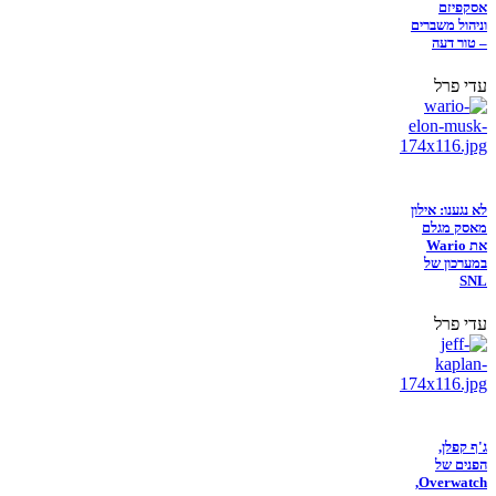
אסקפיזם
וניהול משברים
– טור דעה
עדי פרל
לא נגענו: אילון
מאסק מגלם
את Wario
במערכון של
SNL
עדי פרל
ג'ף קפלן,
הפנים של
Overwatch,