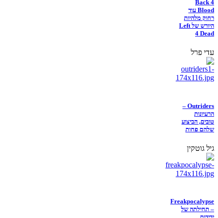
Back 4
Blood עוד
רחוק מלהיות
היורש של Left
4 Dead
עדי פרל
Outriders –
הרעיונות
טובים, הביצוע
שלהם פחות
גיל גוטקין
Freakpocalypse
– תחילתה של
ידידות