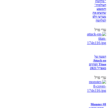
"מלחמת
העולמות"
והמטבע
שהוציא את
מעריצי וולס
למלחמה
עדי פרל
המנגה של
Attack on
Titan תסתיים
באפריל 2021
עדי פרל
Monster #8