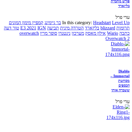
פורש מחברת
בליזארד
עדי פרל
Level Up
Headstart
In this category:
בר גיימינג
קמפיין מימון המונים
תרומות
blizzard
בליזארד
הטרדה מינית
תביעה
IGN
E3 2021
טור דעה
כתבה
Wario
אילון מאסק
מערכון
נינטנדו
סופר מריו
overwatch
Overwatch 2
Diablo
Immortal –
מסחטת
הכספים
ששברה אותי
עדי פרל