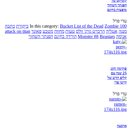
קומיקס של
הפנתר השחור
מופצות בחינם
עדי פרל
Zombie 100
Bucket List of the Dead
In this category:
ביקורת
כתבה
מנגה
אנגליה
הרברט גורג' וולס
טעות
מחווה
מטבע
פאונד
attack on titan
אנימה
Beastars
Monster #8
הורדה בחינם
הפנתר השחור
פוקימון חוגג
25 שנה עם
קליפ חדש של
קייטי פרי
עדי פרל
ארבעה