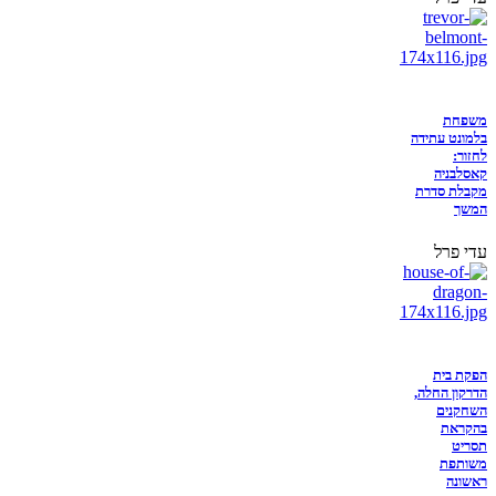
משפחת
בלמונט עתידה
לחזור:
קאסלבניה
מקבלת סדרת
המשך
עדי פרל
הפקת בית
הדרקון החלה,
השחקנים
בהקראת
תסריט
משותפת
ראשונה