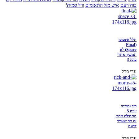
כוח רעם
איש מזל התאומים
וויל סמית'
חלל אינסופי
(Final
Space) לא
תמשיך אחרי
עונה 3
עדי פרל
ריק ומורטי
עונה 5
מתחילה מחר,
זה מה שצריך
לדעת
עדי פרל