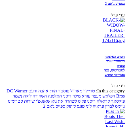
בספייס ג'אם 2
עדי פרל
הסרט האלמנה
השחורה עובר
סופית
לסטרימינג, צפו
בטריילר החדש
עדי פרל
In this category:
טריילר
מארוול
פוסטר
תור: אהבה ורעם
Warner
DC
Bros
הפלאש
מעצר
עזרא מילר
דיסני
האלמנה השחורה
לוקה
נשמה
פיקסאר
קרואלה
דיסני פלוס
לשחרר את גיא
שאנג-צ'י
שירות סטרימינג
ג'יימס לברון
זנדאיה
לוני טונס
ליהוק
ספייס ג'אם 2