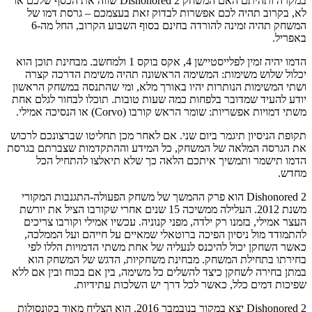
במקרה ותהיתם האם המשחק Dishonored 2 שווה את הכסף שלכם או
לא, בקרוב תהיה לכם אפשרות לבדוק זאת בעצמכם – גרסת דמו של
המשחק תהיה זמינה להורדה בחינם בסוף השבוע הקרוב, החל מה-6
באפריל.
הדמו יהיה זמין לפלייסטיישן 4, אקס בוקס 1 ולמחשב. מבחינת תוכן הוא
יכלול שלוש משימות: המשימה הראשונה תהיה משימת הדרכה קצרה
ושתי המשימות הנותרות יהיו באורך מלא, ומי שהתנסה במשחק הראשון
יודע להעיד שמדובר בלפחות כמה שעות טובות. תוכלו לבחור לגלם אחת
משתי דמויות אפשריות: שומר הראש קורבו (Corvo) או הנסיכה אמילי.
תקופת הניסיון תיגמר ביום שני. אם לאחר מכן תחליטו שברצונכם לרכוש
את הגרסה המלאה של המשחק, כל המידע וההתקדמות שצברתם בגרסת
הדמו תישמר ותמשיך איתכם הלאה כך שלא תיאלצו להתחיל הכל
מחדש.
Dishonored 2 הוא פרק ההמשך של משחק הפעולה-התגנבות המקורי
משנת 2012. העלילה ממשיכה 15 שנים אחרי שקורבו הציל את יורשת
העצר אמילי, בזמנו רק ילדה, מפני קנוניה. עכשיו אמילי וקורבו צריכים
להתמודד מול ניסיון הפיכה ברוטאלי שמאיים על חייהם ועל הממלכה,
כאשר השחקן יכול להיכנס לנעליה של אחת משתי הדמויות הללו לפי
בחירתו בתחילת המשחק. מבחינת משחקיות, הדגש של המשחק הוא
במתן בחירה לשחקן כיצד להשלים כל משימה, בין אם בכוח ובין אם ללא
שפיכות דמים כלל, כאשר לכל דרך יש השלכות עתידיות.
Dishonored 2 יצא במקור בנובמבר 2016. הוא הצליח מאוד בקונסולות