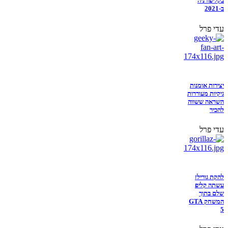
בקליפורניה
ב-2021
עדי פרל
יצירות אומנות
גיקיות מעוררות
השראה ששווה
להכיר
עדי פרל
להקת גורילז
עשתה קליפ
שלם בתוך
המשחק GTA
5