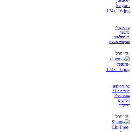
עזרא מילר
מושעה
מ"הפלאש"
בעקבות מעצרו
עדי פרל
בתי הקולנוע
חוזרים ב-27
במאי, אלה
הסרטים
שיוקרנו
עדי פרל