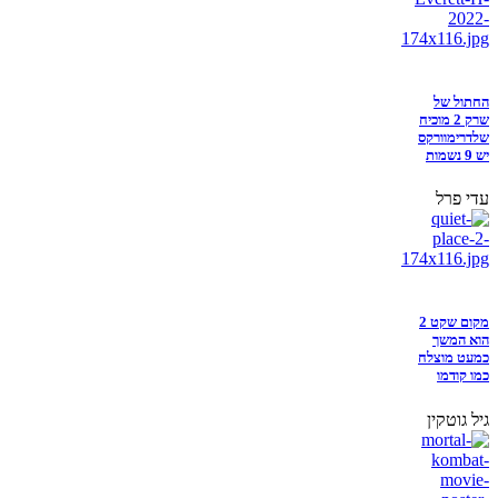
החתול של
שרק 2 מוכיח
שלדרימוורקס
יש 9 נשמות
עדי פרל
מקום שקט 2
הוא המשך
כמעט מוצלח
כמו קודמו
גיל גוטקין