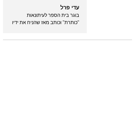
עדי פרל
בוגר בית הספר לעיתונאות
"כותרת" וכותב מאז שהניח את ידיו
לראשונה על מקלדת. מכור לאנימה
ויודע לצטט את "בחזרה לעתיד"
מתוך שינה. המייסד והעורך הראשי
של גיקלואיד.